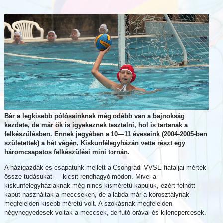
Bár a legkisebb pólósainknak még odébb van a bajnokság
kezdete, de már ők is igyekeznek tesztelni, hol is tartanak a
felkészülésben. Ennek jegyében a 10—11 éveseink (2004-2005-ben
születettek) a hét végén, Kiskunfélegyházán vette részt egy
háromcsapatos felkészülési mini tornán.
A házigazdák és csapatunk mellett a Csongrádi VVSE fiataljai mérték
össze tudásukat — kicsit rendhagyó módon. Mivel a
kiskunfélegyháziaknak még nincs kisméretű kapujuk, ezért felnőtt
kaput használtak a meccseken, de a labda már a korosztálynak
megfelelően kisebb méretű volt. A szokásnak megfelelően
négynegyedesek voltak a meccsek, de futó órával és kilencpercesek.