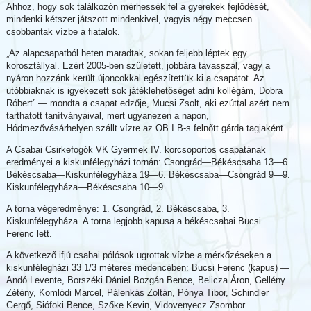
Ahhoz, hogy sok találkozón mérhessék fel a gyerekek fejlődését,
mindenki kétszer játszott mindenkivel, vagyis négy meccsen
csobbantak vízbe a fiatalok.
„Az alapcsapatból heten maradtak, sokan feljebb léptek egy
korosztállyal. Ezért 2005-ben született, jobbára tavasszal, vagy a
nyáron hozzánk került újoncokkal egészítettük ki a csapatot. Az
utóbbiaknak is igyekezett sok játéklehetőséget adni kollégám, Dobra
Róbert” — mondta a csapat edzője, Mucsi Zsolt, aki ezúttal azért nem
tarthatott tanítványaival, mert ugyanezen a napon,
Hódmezővásárhelyen szállt vízre az OB I B-s felnőtt gárda tagjaként.
A Csabai Csirkefogók VK Gyermek IV. korcsoportos csapatának
eredményei a kiskunfélegyházi tornán: Csongrád—Békéscsaba 13—6.
Békéscsaba—Kiskunfélegyháza 19—6. Békéscsaba—Csongrád 9—9.
Kiskunfélegyháza—Békéscsaba 10—9.
A torna végeredménye: 1. Csongrád, 2. Békéscsaba, 3.
Kiskunfélegyháza. A torna legjobb kapusa a békéscsabai Bucsi
Ferenc lett.
A következő ifjú csabai pólósok ugrottak vízbe a mérkőzéseken a
kiskunfélegházi 33 1/3 méteres medencében: Bucsi Ferenc (kapus) —
Andó Levente, Borszéki Dániel Bozgán Bence, Belicza Áron, Gellény
Zétény, Komlódi Marcel, Pálenkás Zoltán, Pónya Tibor, Schindler
Gergő, Siófoki Bence, Szőke Kevin, Vidovenyecz Zsombor.