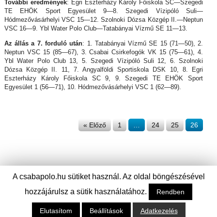
További eredmények
: Egri Eszterházy Károly Főiskola SC—Szegedi
TE EHÖK Sport Egyesület 9—8. Szegedi Vízipóló Suli—
Hódmezővásárhelyi VSC 15—12. Szolnoki Dózsa Közgép II.—Neptun
VSC 16—9. Ybl Water Polo Club—Tatabányai Vízmű SE 11—13.
Az állás a 7. forduló után
: 1. Tatabányai Vízmű SE 15 (71—50), 2.
Neptun VSC 15 (85—67), 3. Csabai Csirkefogók VK 15 (75—61), 4.
Ybl Water Polo Club 13, 5. Szegedi Vízipóló Suli 12, 6. Szolnoki
Dózsa Közgép II. 11, 7. Angyalföldi Sportiskola DSK 10, 8. Egri
Eszterházy Károly Főiskola SC 9, 9. Szegedi TE EHÖK Sport
Egyesület 1 (56—71), 10. Hódmezővásárhelyi VSC 1 (62—89).
« Előző
1
…
24
25
26
A csabapolo.hu sütiket használ. Az oldal böngészésével
hozzájárulsz a sütik használatához.
Rendben
Elutasítom
Beállítások
Adatkezelés
© Csabai Csirkefogók Vízilabda Klub