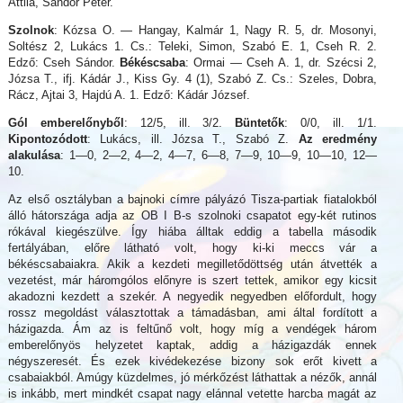
Attila, Sándor Péter.
Szolnok
: Kózsa O. — Hangay, Kalmár 1, Nagy R. 5, dr. Mosonyi,
Soltész 2, Lukács 1. Cs.: Teleki, Simon, Szabó E. 1, Cseh R. 2.
Edző: Cseh Sándor.
Békéscsaba
: Ormai — Cseh A. 1, dr. Szécsi 2,
Józsa T., ifj. Kádár J., Kiss Gy. 4 (1), Szabó Z. Cs.: Szeles, Dobra,
Rácz, Ajtai 3, Hajdú A. 1. Edző: Kádár József.
Gól emberelőnyből
: 12/5, ill. 3/2.
Büntetők
: 0/0, ill. 1/1.
Kipontozódott
: Lukács, ill. Józsa T., Szabó Z.
Az eredmény
alakulása
: 1—0, 2—2, 4—2, 4—7, 6—8, 7—9, 10—9, 10—10, 12—
10.
Az első osztályban a bajnoki címre pályázó Tisza-partiak fiatalokból
álló hátországa adja az OB I B-s szolnoki csapatot egy-két rutinos
rókával kiegészülve. Így hiába álltak eddig a tabella második
fertályában, előre látható volt, hogy ki-ki meccs vár a
békéscsabaiakra. Akik a kezdeti megilletődöttség után átvették a
vezetést, már háromgólos előnyre is szert tettek, amikor egy kicsit
akadozni kezdett a szekér. A negyedik negyedben előfordult, hogy
rossz megoldást választottak a támadásban, ami által fordított a
házigazda. Ám az is feltűnő volt, hogy míg a vendégek három
emberelőnyös helyzetet kaptak, addig a házigazdák ennek
négyszeresét. És ezek kivédekezése bizony sok erőt kivett a
csabaiakból. Amúgy küzdelmes, jó mérkőzést láthattak a nézők, annál
is inkább, mert mindkét csapat nagy elánnal vetette harcba magát az