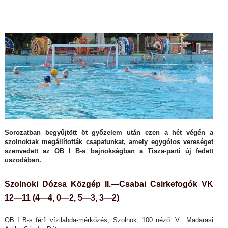
Sorozatban begyűjtött öt győzelem után ezen a hét végén a
szolnokiak megállították csapatunkat, amely egygólos vereséget
szenvedett az OB I B-s bajnokságban a Tisza-parti új fedett
uszodában.
Szolnoki Dózsa Közgép II.—Csabai Csirkefogók VK
12—11 (4—4, 0—2, 5—3, 3—2)
OB I B-s férfi vízilabda-mérkőzés, Szolnok, 100 néző. V.: Madarasi