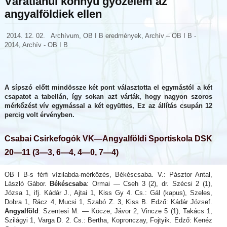
Váratlanul könnyű győzelem az
angyalföldiek ellen
2014. 12. 02.
Archívum
,
OB I B eredmények
,
Archív – OB I B -
2014
,
Archív - OB I B
A sípszó előtt mindössze két pont választotta el egymástól a két
csapatot a tabellán, így sokan azt várták, hogy nagyon szoros
mérkőzést vív egymással a két együttes, Ez az állítás csupán 12
percig volt érvényben.
Csabai Csirkefogók VK—Angyalföldi Sportiskola DSK
20—11 (3—3, 6—4, 4—0, 7—4)
OB I B-s férfi vízilabda-mérkőzés, Békéscsaba. V.: Pásztor Antal,
László Gábor.
Békéscsaba
: Ormai — Cseh 3 (2), dr. Szécsi 2 (1),
Józsa 1, ifj. Kádár J., Ajtai 1, Kiss Gy 4. Cs.: Gál (kapus), Szeles,
Dobra 1, Rácz 4, Mucsi 1, Szabó Z. 3, Kiss B. Edző: Kádár József.
Angyalföld
: Szentesi M. — Köcze, Jávor 2, Vincze 5 (1), Takács 1,
Szilágyi 1, Varga D. 2. Cs.: Bertha, Kopronczay, Fojtyik. Edző: Kenéz