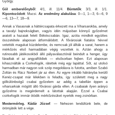
György.
Gól emberelőnyből
: 4/1, ill. 11/4.
Büntetők
: 3/3, ill. 1/1.
Kipontozódott
: Mucsi.
Az eredmény alakulása
: 0—1, 1—3, 6—6, 9
—6, 13—7, 18—9.
Annak a Vasasnak a háttércsapata érkezett ma a Viharsarokba, amely
a tavalyi bajnokságban, vagyis idén májusban könnyű győzelmet
aratott a hazaiak felett Békéscsabán. Igaz, azóta mindkét együttes
összetétele alaposan átformálódott. A fővárosiak fiatalos hévvel
vetették magukat küzdelembe, és nemcsak jól állták a sarat, hanem a
mérkőzés első harmadában végig vezettek is. Aztán ahogy a
rutinosabb játékosokból álló pályaválasztónál beindult a henger, úgy
fáradtak el az angyalföldiek — elsősorban fejben. Ezt alaposan
kihasználták a Csirkefogók, rátettek még egy lapáttal. Sőt, az utolsó
harmadban már nagyon sok szép megoldásra is futotta, amiben Szabó
Zoltán és Rácz Norbert jár az élen. Az egyre inkább hátrányba kerülő
Kenéz-csapat már lélekben is feladta, így született meg a nagy
gólkülönbségű csabai győzelem az addig a tabellán éppen a
viharsarkiak mögött álló fővárosi gárda ellen. A csabaiak ilyen arányú
győzelme is megérdemelt a látottak alapján. Ezzel a Csabai
csirkefogók immár ötödik mérkőzésüket nyerték meg zsinórban.
Mestermérleg. Kádár József
: — Nehezen lendültünk bele, de
örömjáték lett a vége.