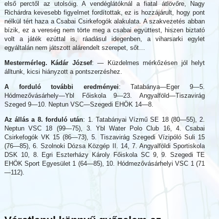
első perctől az utolsóig. A vendéglátóknál a fiatal átlövőre, Nagy
Richárdra kevesebb figyelmet fordítottak, ez is hozzájárult, hogy pont
nélkül tért haza a Csabai Csirkefogók alakulata. A szakvezetés abban
bízik, ez a vereség nem törte meg a csabai együttest, hiszen biztató
volt a játék ezúttal is, ráadásul idegenben, a viharsarki egylet
egyáltalán nem játszott alárendelt szerepet, sőt…
Mestermérleg. Kádár József
: — Küzdelmes mérkőzésen jól helyt
álltunk, kicsi hiányzott a pontszerzéshez.
A forduló további eredményei
: Tatabánya—Eger 9—5.
Hódmezővásárhely—Ybl Főiskola 9—23. Angyalföld—Tiszavirág
Szeged 9—10. Neptun VSC—Szegedi EHÖK 14—8.
Az állás a 8. forduló után
: 1. Tatabányai Vízmű SE 18 (80—55), 2.
Neptun VSC 18 (99—75), 3. Ybl Water Polo Club 16, 4. Csabai
Csirkefogók VK 15 (86—73), 5. Tiszavirág Szegedi Vízipóló Suli 15
(76—85), 6. Szolnoki Dózsa Közgép II. 14, 7. Angyalföldi Sportiskola
DSK 10, 8. Egri Eszterházy Károly Főiskola SC 9, 9. Szegedi TE
EHÖK Sport Egyesület 1 (64—85), 10. Hódmezővásárhelyi VSC 1 (71
—112).