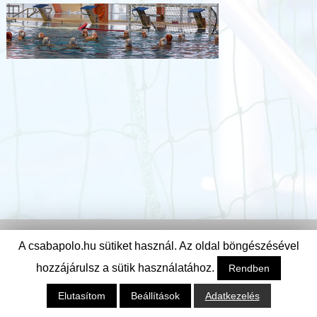
A csabapolo.hu sütiket használ. Az oldal böngészésével
hozzájárulsz a sütik használatához.
Rendben
© Csabai Csirkefogók Vízilabda Klub
Elutasítom
Beállítások
Adatkezelés