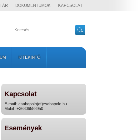
TÁR
DOKUMENTUMOK
KAPCSOLAT
VUM
KITEKINTŐ
Kapcsolat
E-mail: csabapolo(at)csabapolo.hu
Mobil: +36306588950
Események