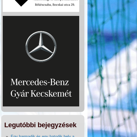
Legutóbbi bejegyzések
Egy harmadik és egy hatodik hely a