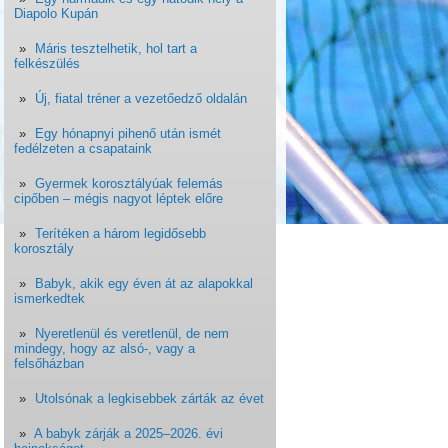
Diapolo Kupán
Máris tesztelhetik, hol tart a
felkészülés
Új, fiatal tréner a vezetőedző oldalán
Egy hónapnyi pihenő után ismét
fedélzeten a csapataink
Gyermek korosztályúak felemás
cipőben – mégis nagyot léptek előre
Terítéken a három legidősebb
korosztály
Babyk, akik egy éven át az alapokkal
ismerkedtek
Nyeretlenül és veretlenül, de nem
mindegy, hogy az alsó-, vagy a
felsőházban
Utolsónak a legkisebbek zárták az évet
A babyk zárják a 2025–2026. évi