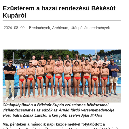
Ezüstérem a hazai rendezésű Békésút
Kupáról
2024. 08. 09.
Eredmények
,
Archívum
,
Utánpótlás eredmények
Címlapképünkön a Békésút Kupán ezüstérmes békéscsabai
vízilabdacsapat és az edzők az Árpád fürdő versenymedencéje
előtt, balra Zsilák László, a kép jobb szélén Ajtai Miklós
Ma, pénteken a második napi küzdelmekkel folytatódott a