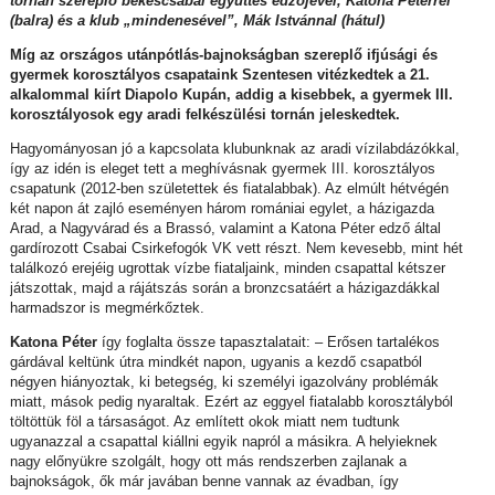
tornán szereplő békéscsabai együttes edzőjével, Katona Péterrel
(balra) és a klub „mindenesével”, Mák Istvánnal (hátul)
Míg az országos utánpótlás-bajnokságban szereplő ifjúsági és
gyermek korosztályos csapataink Szentesen vitézkedtek a 21.
alkalommal kiírt Diapolo Kupán, addig a kisebbek, a gyermek III.
korosztályosok egy aradi felkészülési tornán jeleskedtek.
Hagyományosan jó a kapcsolata klubunknak az aradi vízilabdázókkal,
így az idén is eleget tett a meghívásnak gyermek III. korosztályos
csapatunk (2012-ben születettek és fiatalabbak). Az elmúlt hétvégén
két napon át zajló eseményen három romániai egylet, a házigazda
Arad, a Nagyvárad és a Brassó, valamint a Katona Péter edző által
gardírozott Csabai Csirkefogók VK vett részt. Nem kevesebb, mint hét
találkozó erejéig ugrottak vízbe fiataljaink, minden csapattal kétszer
játszottak, majd a rájátszás során a bronzcsatáért a házigazdákkal
harmadszor is megmérkőztek.
Katona Péter
így foglalta össze tapasztalatait: – Erősen tartalékos
gárdával keltünk útra mindkét napon, ugyanis a kezdő csapatból
négyen hiányoztak, ki betegség, ki személyi igazolvány problémák
miatt, mások pedig nyaraltak. Ezért az eggyel fiatalabb korosztályból
töltöttük föl a társaságot. Az említett okok miatt nem tudtunk
ugyanazzal a csapattal kiállni egyik napról a másikra. A helyieknek
nagy előnyükre szolgált, hogy ott más rendszerben zajlanak a
bajnokságok, ők már javában benne vannak az évadban, így