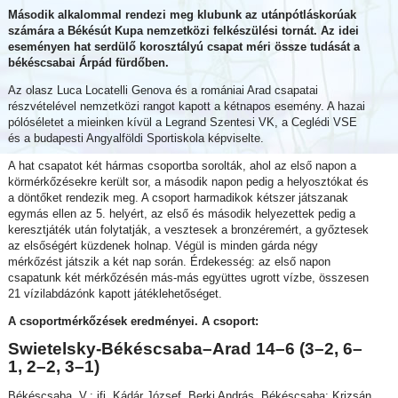
Második alkalommal rendezi meg klubunk az utánpótláskorúak
számára a Békésút Kupa nemzetközi felkészülési tornát. Az idei
eseményen hat serdülő korosztályú csapat méri össze tudását a
békéscsabai Árpád fürdőben.
Az olasz Luca Locatelli Genova és a romániai Arad csapatai
részvételével nemzetközi rangot kapott a kétnapos esemény. A hazai
pólóséletet a mieinken kívül a Legrand Szentesi VK, a Ceglédi VSE
és a budapesti Angyalföldi Sportiskola képviselte.
A hat csapatot két hármas csoportba sorolták, ahol az első napon a
körmérkőzésekre került sor, a második napon pedig a helyosztókat és
a döntőket rendezik meg. A csoport harmadikok kétszer játszanak
egymás ellen az 5. helyért, az első és második helyezettek pedig a
keresztjáték után folytatják, a vesztesek a bronzéremért, a győztesek
az elsőségért küzdenek holnap. Végül is minden gárda négy
mérkőzést játszik a két nap során. Érdekesség: az első napon
csapatunk két mérkőzésén más-más együttes ugrott vízbe, összesen
21 vízilabdázónk kapott játéklehetőséget.
A csoportmérkőzések eredményei. A csoport:
Swietelsky-Békéscsaba–Arad 14–6 (3–2, 6–
1, 2–2, 3–1)
Békéscsaba. V.: ifj. Kádár József, Berki András. Békéscsaba: Krizsán