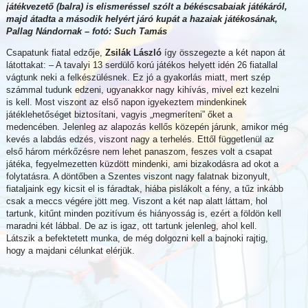
játékvezető (balra) is elismeréssel szólt a békéscsabaiak játékáról,
majd átadta a második helyért járó kupát a hazaiak játékosának,
Pallag Nándornak – fotó: Such Tamás
Csapatunk fiatal edzője,
Zsilák László
így összegezte a két napon át
látottakat: – A tavalyi 13 serdülő korú játékos helyett idén 26 fiatallal
vágtunk neki a felkészülésnek. Ez jó a gyakorlás miatt, mert szép
számmal tudunk edzeni, ugyanakkor nagy kihívás, mivel ezt kezelni
is kell. Most viszont az első napon igyekeztem mindenkinek
játéklehetőséget biztosítani, vagyis „megmeríteni” őket a
medencében. Jelenleg az alapozás kellős közepén járunk, amikor még
kevés a labdás edzés, viszont nagy a terhelés. Ettől függetlenül az
első három mérkőzésre nem lehet panaszom, feszes volt a csapat
játéka, fegyelmezetten küzdött mindenki, ami bizakodásra ad okot a
folytatásra. A döntőben a Szentes viszont nagy falatnak bizonyult,
fiataljaink egy kicsit el is fáradtak, hiába pislákolt a fény, a tűz inkább
csak a meccs végére jött meg. Viszont a két nap alatt láttam, hol
tartunk, kitűnt minden pozitívum és hiányosság is, ezért a földön kell
maradni két lábbal. De az is igaz, ott tartunk jelenleg, ahol kell.
Látszik a befektetett munka, de még dolgozni kell a bajnoki rajtig,
hogy a majdani célunkat elérjük.