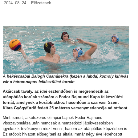
2024. 08. 24.
Előzetesek
A békéscsabai Balogh Csanádékra (kezén a labda) komoly kihívás
vár a háromnapos felkészülési tornán
Akárcsak tavaly, az idei esztendőben is megrendezik az
utánpótlás korúak számára a Fodor Rajmund Kupa felkészülési
tornát, amelynek a korábbiakhoz hasonlóan a szarvasi
Szent
Klára Gyógyfürdő fedett 25 méteres versenymedencéje ad otthont.
Mint ismert, a kétszeres olimpiai bajnok Fodor Rajmund
visszavonulása után nemcsak a nemzetközi játékvezetésben
igyekszik tevékenyen részt venni, hanem az utánpótlás-képzésben is.
Ez utóbbit hivatott elősegíteni az általa immár négy éve létrehozott