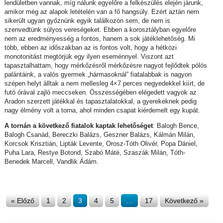
lendületben vannak, míg nálunk egyelőre a felkészülés elején járunk,
amikor még az alapok letételén van a fő hangsúly. Ezért aztán nem
sikerült ugyan győznünk egyik találkozón sem, de nem is
szenvedtünk súlyos vereségeket. Ebben a korosztályban egyelőre
nem az eredményesség a fontos, hanem a sok játéklehetőség. Mi
több, ebben az időszakban az is fontos volt, hogy a hétközi
monotonitást megtörjük egy ilyen eseménnyel. Viszont azt
tapasztalhattam, hogy mérkőzésről mérkőzésre nagyot fejlődtek pólós
palántáink, a valós gyermek „hármasoknál” fiatalabbak is nagyon
szépen helyt álltak a nem mellesleg 4×7 perces negyedekkel kiírt, de
futó órával zajló meccseken. Összességében elégedett vagyok az
Aradon szerzett játékkal és tapasztalatokkal, a gyerekeknek pedig
nagy élmény volt a torna, ahol minden csapat kiérdemelt egy kupát.
A tornán a következő fiatalok kaptak lehetőséget
: Balogh Bence,
Balogh Csanád, Bereczki Balázs, Geszner Balázs, Kálmán Milán,
Korcsok Krisztián, Lipták Levente, Orosz-Tóth Olivér, Popa Dániel,
Puha Lara, Restye Botond, Szabó Máté, Szaszák Milán, Tóth-
Benedek Marcell, Vandlik Ádám.
« Előző
1
2
3
4
5
…
17
Következő »