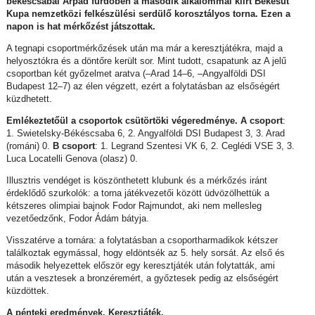
békéscsabai Árpád fürdőben a második alkalommal kiírt Békésút
Kupa nemzetközi felkészülési serdülő korosztályos torna. Ezen a
napon is hat mérkőzést játszottak.
A tegnapi csoportmérkőzések után ma már a keresztjátékra, majd a
helyosztókra és a döntőre került sor. Mint tudott, csapatunk az A jelű
csoportban két győzelmet aratva (–Arad 14–6, –Angyalföldi DSI
Budapest 12–7) az élen végzett, ezért a folytatásban az elsőségért
küzdhetett.
Emlékeztetőül a csoportok csütörtöki végeredménye.
A csoport
:
1. Swietelsky-Békéscsaba 6, 2. Angyalföldi DSI Budapest 3, 3. Arad
(románi) 0.
B csoport
: 1. Legrand Szentesi VK 6, 2. Ceglédi VSE 3, 3.
Luca Locatelli Genova (olasz) 0.
Illusztris vendéget is köszönthetett klubunk és a mérkőzés iránt
érdeklődő szurkolók: a torna játékvezetői között üdvözölhettük a
kétszeres olimpiai bajnok Fodor Rajmundot, aki nem mellesleg
vezetőedzőnk, Fodor Ádám bátyja.
Visszatérve a tornára: a folytatásban a csoportharmadikok kétszer
találkoztak egymással, hogy eldöntsék az 5. hely sorsát. Az első és
második helyezettek először egy keresztjáték után folytatták, ami
után a vesztesek a bronzéremért, a győztesek pedig az elsőségért
küzdöttek.
A pénteki eredmények. Keresztjáték.