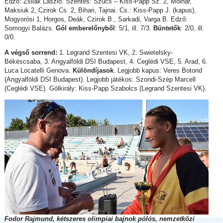
Edző: Zsilák László. Szentes: Szűcs – Kiss-Papp Sz. 2, Molnár,
Maksiuk 2, Czirok Cs. 2, Bihari, Tajnai. Cs.: Kiss-Papp J. (kapus),
Mogyorósi 1, Horgos, Deák, Czirok B., Sarkadi, Varga B. Edző:
Somogyi Balázs.
Gól emberelőnyből
: 5/1, ill. 7/3.
Büntetők
: 2/0, ill.
0/0.
A végső sorrend:
1. Legrand Szentesi VK, 2. Swietelsky-
Békéscsaba, 3. Angyalföldi DSI Budapest, 4. Ceglédi VSE, 5. Arad, 6.
Luca Locatelli Genova.
Különdíjasok
. Legjobb kapus: Veres Botond
(Angyalföldi DSI Budapest). Legjobb játékos: Szondi-Szép Marcell
(Ceglédi VSE). Gólkirály: Kiss-Papp Szabolcs (Legrand Szentesi VK).
Fodor Rajmund, kétszeres olimpiai bajnok pólós, nemzetközi