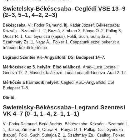
Swietelsky-Békéscsaba–Ceglédi VSE 13–9
(2–3, 5–1, 4–2, 2–3)
Békéscsaba. V.: Fodor Rajmund, ifj. Kádár József. Békéscsaba:
Krizsán – Szatmári L. 2, Bazsó, Zimbran 3, Pónya O. 2, Pallag 3,
Orosz R. 1. Cs.: Gyuricza (kapus), Földi, Such, Suhajda Z.,
Szathmáry Zs. 1, Nagy Á., Fölker 1. Csapatunk ezzel bekerült a
trófeáért küzdő kettősbe.
Legrand Szentes VK–Angyalföldi DSI Budapest 14–7.
Mérkőzések az 5. helyért
.
Első találkozó.
Arad–Luca Locatelli
Genova 12–2. Második találkozó. Luca Locatelli Genova–Arad 2–12.
Mérkőzés a harmadik helyért.
Ceglédi VSE–Angyalföldi DSI
Budapest 7–8.
Döntő.
Swietelsky-Békéscsaba–Legrand Szentesi
VK 4–7 (0–1, 1–4, 2–1, 1–1)
V.: Fodor Rajmund, Berki András. Békéscsaba: Krizsán – Szatmári L.
1, Bazsó, Zimbran 1, Orosz R., Pónya O. 1, Pallag. Cs.: Gyuricza
(kapus), Földi, Such, Suhajda Z. 1, Szathmáry Zs., Csüllög, Fölker.