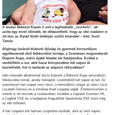
A tavalyi Békésút Kupán ő volt a legfiatalabb „szurkoló”, aki
azóta egy évvel idősebb, de elképzelhető, hogy az idei viadalon is
ott lesz az Árpád fürdő lelátóján szülői kísérettel – fotó: Such
Tamás
Alighogy lezárult klubunk ifjúsági és gyermek korosztályos
együtteseinek első felkészülési tornája, a Szentesen megrendezett
Diapolo Kupa, máris újabb feladat vár fiataljainkra. Ezúttal a
serdülőkön a sor, akik hazai környezetben két napon át
tesztelhetik, hol is tartanak az alapozó időszakban?
Idén második alkalommal írta ki klubunk a Békésút Kupa nemzetközi
felkészülési tornát, amely holnaptól, csütörtöktől két napon át tart. Az
eseményen hat csapat vesz részt, a nemzetközi rangot az olasz Luca
Locatelli Genova és a romániai Arad csapatai adják. Értelemszerűen a
mieink is ott lesznek a csatasorban, továbbá a Legrand Szentesi VK,
a Ceglédi VSE és a budapesti Angyalföldi Sportiskola DSE küzd még
az idei trófeáért.
A hat csapatot két hármas csoportba sorolták, ahol az első napon,