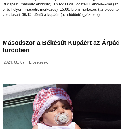
Budapest (második elődöntő).
13.45
: Luca Locatelli Genova–Arad (az
5.-6. helyért, második mérkőzés).
15.00
: bronzmérkőzés (az elődöntő
vesztesei).
16.15
: döntő a kupáért (az elődöntő győztesei).
Másodszor a Békésút Kupáért az Árpád
fürdőben
2024. 08. 07.
Előzetesek