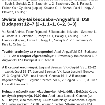
– Such 3, Suhajda Z. 3, Szatmári L. 2, Szathmáry Zs. 1, Pallag 2,
Fölker. Cs.: Gyuricza (kapus), Kovács G. 1, Bazsó, Földi 1, Nagy Á.,
Plavecz, Csüllög 1.
Swietelsky-Békéscsaba–Angyalföldi DSI
Budapest 12–7 (2–1, 1–1, 6–2, 3–3)
V.: Berki András, Fodor Rajmund. Békéscsaba: Krizsán – Szatmári L.
4, Orosz R. 1, Zimbran 1, Pónya O. 1, Pallag 1, Csüllög 1. Cs.:
Gyuricza (kapus), Orosz B., Nagy H., Suhajda Z. 2, Szathmáry Zs.,
Kiss I., Csányi 1.
További eredmény az A csoportból
: Arad–Angyalföldi DSI Budapest
12–14.
Az A csoport végeredménye
: 1. Swietelsky-Békéscsaba 6, 2.
Angyalföldi DSI Budapest 3, 3. Arad 0.
A B csoport eredményei:
Legrand Szentesi VK–Ceglédi VSE 12–12
– szétlövéssel 18–17. Legrand Szentesi VK–Luca Locatelli Genova
25–3. Ceglédi VSE–Luca Locatelli Genova 16–4.
A B csoport
végeredménye
: 1. Legrand Szentesi VK 6, 2. Ceglédi VSE 3, 3. Luca
Locatelli Genova 0.
Holnap a második napi küzdelmekkel folytatódik a Békésút Kupa,
amelynek programja,
10.00 óra
: Arad–Luca Locatelli Genova (az
5.-6. helyért, első mérkőzés).
11.15
: Swietelsky-Békéscsaba–Ceglédi
VSE (első elődöntő).
12.30
: Legrand Szentesi VK–Angyalföldi DSI