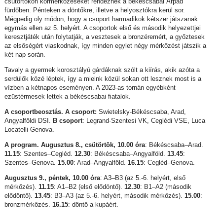
csütörtökön körmérkőzéseket rendeznek a békéscsabai Árpád
fürdőben. Pénteken a döntőkre, illetve a helyosztókra kerül sor.
Mégpedig oly módon, hogy a csoport harmadikok kétszer játszanak
egymás ellen az 5. helyért. A csoportok első és második helyezettjei
keresztjáték után folytatják, a vesztesek a bronzéremért, a győztesek
az elsőségért viaskodnak, így minden egylet négy mérkőzést játszik a
két nap során.
Tavaly a gyermek korosztályú gárdáknak szólt a kiírás, akik azóta a
serdülők közé léptek, így a mieink közül sokan ott lesznek most is a
vízben a kétnapos eseményen. A 2023-as tornán egyébként
ezüstérmesek lettek a békéscsabai fiatalok.
A csoportbeosztás. A csoport:
Swietelsky-Békéscsaba, Arad,
Angyalföldi DSI.
B csoport
: Legrand-Szentesi VK, Ceglédi VSE, Luca
Locatelli Genova.
A program. Augusztus 8., csütörtök, 10.00 óra
: Békéscsaba–Arad.
11.15
: Szentes–Cegléd.
12.30
: Békéscsaba–Angyalföld.
13.45
:
Szentes–Genova.
15.00
: Arad–Angyalföld.
16.15
: Cegléd–Genova.
Augusztus 9., péntek, 10.00 óra
: A3–B3 (az 5.-6. helyért, első
mérkőzés).
11.15
: A1–B2 (első elődöntő).
12.30
: B1–A2 (második
elődöntő).
13.45
: B3–A3 (az 5.-6. helyért, második mérkőzés).
15.00
:
bronzmérkőzés.
16.15
: döntő a kupáért.