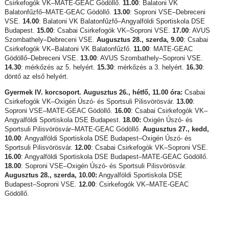
Csirkefogók VK–MATE-GEAC Gödöllő.
11.00
: Balatoni VK
Balatonfűzfő–MATE-GEAC Gödöllő.
13.00
: Soproni VSE–Debreceni
VSE.
14.00
: Balatoni VK Balatonfűzfő–Angyalföldi Sportiskola DSE
Budapest.
15.00
: Csabai Csirkefogók VK–Soproni VSE.
17.00
: AVUS
Szombathely–Debreceni VSE.
Augusztus 28., szerda, 9.00
: Csabai
Csirkefogók VK–Balatoni VK Balatonfűzfő.
11.00
: MATE-GEAC
Gödöllő–Debreceni VSE.
13.00
: AVUS Szombathely–Soproni VSE.
14.30
: mérkőzés az 5. helyért.
15.30
: mérkőzés a 3. helyért.
16.30
:
döntő az első helyért.
Gyermek IV. korcsoport. Augusztus 26., hétfő, 11.00 óra:
Csabai
Csirkefogók VK–Oxigén Úszó- és Sportsuli Pilisvörösvár.
13.00
:
Soproni VSE–MATE-GEAC Gödöllő.
16.00
: Csabai Csirkefogók VK–
Angyalföldi Sportiskola DSE Budapest.
18.00:
Oxigén Úszó- és
Sportsuli Pilisvörösvár–MATE-GEAC Gödöllő.
Augusztus 27., kedd,
10.00
: Angyalföldi Sportiskola DSE Budapest–Oxigén Úszó- és
Sportsuli Pilisvörösvár.
12.00
: Csabai Csirkefogók VK–Soproni VSE.
16.00
: Angyalföldi Sportiskola DSE Budapest–MATE-GEAC Gödöllő.
18.00
: Soproni VSE–Oxigén Úszó- és Sportsuli Pilisvörösvár.
Augusztus 28., szerda, 10.00:
Angyalföldi Sportiskola DSE
Budapest–Soproni VSE.
12.00
: Csirkefogók VK–MATE-GEAC
Gödöllő.