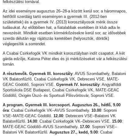
felkészülési tornával.
Az idei eseményre augusztus 26–28-a között kerül sor, a háromnapos,
hétfőtől szerdáig tartó eseményen a gyermek III. (2012-ben
születettek) és a gyermek IV. (2013) korosztályosok mérik össze
tudásukat. Az előbbiben hat, a fiatalabbak esetében öt klub adta le
nevezését. Mindkét esetben körmérkőzésekre kerül sor, az idősebbek
szerda délután egy rájátszás keretében (helyosztók, döntők)
véglegesítik a sorrendet.
A Csabai Csirkefogók VK mindkét korosztályban indít csapatot. A két
gárda edzője, Katona Péter éles és jó mérkőzéseket vár a felkészülési
tornán.
A résztvevők. Gyermek III. korosztály
: AVUS Szombathely, Balatoni
VK Balatonfűzfő, Csabai Csirkefogók VK, Debreceni VSE, MATE-
GEAC Gödöllő, Soproni VSE.
Gyermek IV. korosztály
: Angyalföldi
Sportiskola DSE Budapest, Csabai Csirkefogók VK, MATE-GEAC
Gödöllő, Oxigén Úszó- és Sportsuli Pilisvörösvár, Soproni VSE.
A program. Gyermek III. korcsoport. Augusztus 26., hétfő, 9.00
óra
: Csabai Csirkefogók VK–AVUS Szombathely.
10.00
: Soproni
VSE–MATE-GEAC Gödöllő.
12.00
: Debreceni VSE–Balatoni VK
Balatonfűzfő.
14.00
: Csabai Csirkefogók VK–Debreceni VSE.
15.00
:
MATE-GEAC Gödöllő–AVUS Szombathely.
17.00
: Soproni VSE–
Balatoni VK Balatonfűzfő.
Augusztus 27., kedd, 9.00
: Csabai