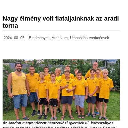
Nagy élmény volt fiataljainknak az aradi
torna
2024. 08. 05.
Eredmények
,
Archívum
,
Utánpótlás eredmények
Az Aradon megrendezett nemzetközi gyermek III. korosztályos