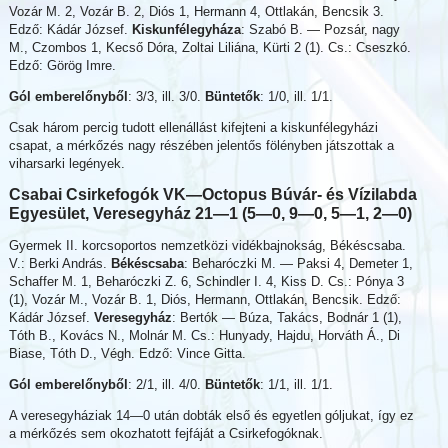
Vozár M. 2, Vozár B. 2, Diós 1, Hermann 4, Ottlakán, Bencsik 3.
Edző: Kádár József.
Kiskunfélegyháza
: Szabó B. — Pozsár, nagy
M., Czombos 1, Kecső Dóra, Zoltai Liliána, Kürti 2 (1). Cs.: Cseszkó.
Edző: Görög Imre.
Gól emberelőnyből
: 3/3, ill. 3/0.
Büntetők
: 1/0, ill. 1/1.
Csak három percig tudott ellenállást kifejteni a kiskunfélegyházi
csapat, a mérkőzés nagy részében jelentős fölényben játszottak a
viharsarki legények.
Csabai Csirkefogók VK—
Octopus Búvár- és Vízilabda
Egyesület, Veresegyház 21—1 (5—0, 9—0, 5—1, 2—0)
Gyermek II. korcsoportos nemzetközi vidékbajnokság, Békéscsaba.
V.: Berki András.
Békéscsaba
: Beharóczki M. — Paksi 4, Demeter 1,
Schaffer M. 1, Beharóczki Z. 6, Schindler I. 4, Kiss D. Cs.: Pónya 3
(1), Vozár M., Vozár B. 1, Diós, Hermann, Ottlakán, Bencsik. Edző:
Kádár József.
Veresegyház
: Bertók — Búza, Takács, Bodnár 1 (1),
Tóth B., Kovács N., Molnár M. Cs.: Hunyady, Hajdu, Horváth Á., Di
Biase, Tóth D., Végh. Edző: Vince Gitta.
Gól emberelőnyből
: 2/1, ill. 4/0.
Büntetők
: 1/1, ill. 1/1.
A veresegyháziak 14—0 után dobták első és egyetlen góljukat, így ez
a mérkőzés sem okozhatott fejfáját a Csirkefogóknak.