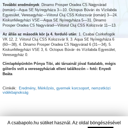
További eredmények
: Dinamo Prosper Oradea CS Nagyvárad
(román)—Aqua SE Nyíregyháza 3—10. Octopus Búvár- és Vízilabda
Egyesület, Veresegyház—Viitorul Cluj CSS Kolozsvár (román) 3—24.
Kiskunfélegyházi VSE—Aqua SE Nyíregyháza 5—31. Dinamo
Prosper Oradea CS Nagyvárad—Viitorul Cluj CSS Kolozsvár 11—13.
Az állás az második kör (a 4. forduló után
: 1. Csabai Csirkefogók
VK 12, 2. Viitorul Cluj CSS Kolozsvár 9, 3. Aqua SE Nyíregyháza 6
(60—38), 4. Dinamo Prosper Oradea CS Nagyvárad 6 (31—34), 5.
Kiskunfélegyházi VSE 3, 6. Octopus Búvár- és Vízilabda Egyesület,
Veresegyház 0.
Címlapképünkön Pónya Tibi, aki társainál jóval fiatalabb, mégis
gólerős volt a veresegyháziak elleni találkozón – fotó: Enyedi
Beáta
Címkék:
Eredmény
,
Mérkőzés
,
gyermek korcsoport
,
nemzetközi
vidékbajnokság
A csabapolo.hu sütiket használ. Az oldal böngészésével