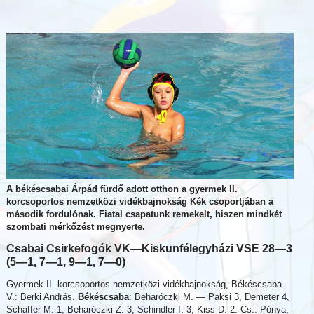
A békéscsabai Árpád fürdő adott otthon a gyermek II.
korcsoportos nemzetközi vidékbajnokság Kék csoportjában a
második fordulónak. Fiatal csapatunk remekelt, hiszen mindkét
szombati mérkőzést megnyerte.
Csabai Csirkefogók VK—
Kiskunfélegyházi VSE 28—3
(5—1, 7—1, 9—1, 7—0)
Gyermek II. korcsoportos nemzetközi vidékbajnokság, Békéscsaba.
V.: Berki András.
Békéscsaba
: Beharóczki M. — Paksi 3, Demeter 4,
Schaffer M. 1, Beharóczki Z. 3, Schindler I. 3, Kiss D. 2. Cs.: Pónya,