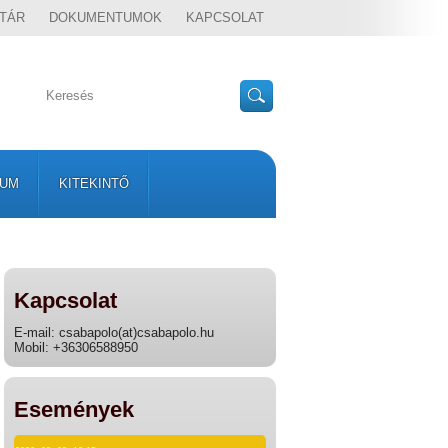
TÁR
DOKUMENTUMOK
KAPCSOLAT
VUM
KITEKINTŐ
Kapcsolat
E-mail: csabapolo(at)csabapolo.hu
Mobil: +36306588950
Események