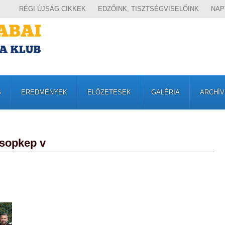
RÉGI ÚJSÁG CIKKEK
EDZŐINK, TISZTSÉGVISELŐINK
NAP
S
EREDMÉNYEK
ELŐZETESEK
GALÉRIA
ARCHÍ
sopkep v