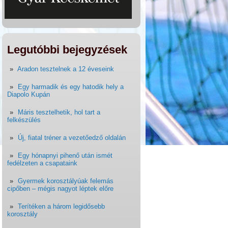
Legutóbbi bejegyzések
Aradon tesztelnek a 12 éveseink
Egy harmadik és egy hatodik hely a
Diapolo Kupán
Máris tesztelhetik, hol tart a
felkészülés
Új, fiatal tréner a vezetőedző oldalán
Egy hónapnyi pihenő után ismét
fedélzeten a csapataink
Gyermek korosztályúak felemás
cipőben – mégis nagyot léptek előre
Terítéken a három legidősebb
korosztály