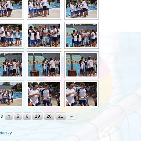
4
5
6
19
20
21
3
►
etelsky