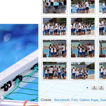
1
2
◄
Címkék:
Beszámoló
,
Fotó
,
Galéria
,
Kupa
,
Swi