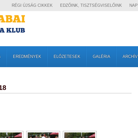
RÉGI ÚJSÁG CIKKEK
EDZŐINK, TISZTSÉGVISELŐINK
NAP
S
EREDMÉNYEK
ELŐZETESEK
GALÉRIA
ARCHÍ
18