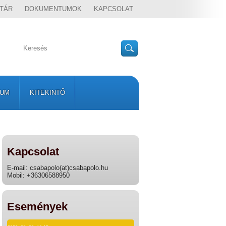
TÁR
DOKUMENTUMOK
KAPCSOLAT
VUM
KITEKINTŐ
Kapcsolat
E-mail: csabapolo(at)csabapolo.hu
Mobil: +36306588950
Események