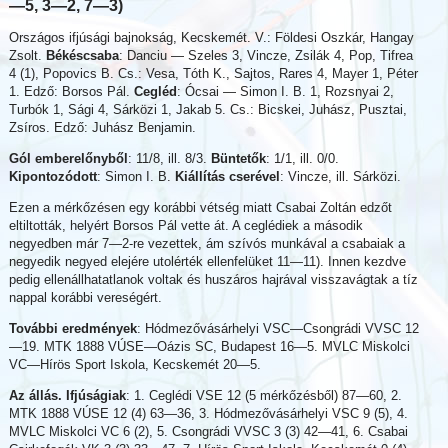
—5, 3—2, 7—3)
Országos ifjúsági bajnokság, Kecskemét. V.: Földesi Oszkár, Hangay
Zsolt.
Békéscsaba
: Danciu — Szeles 3, Vincze, Zsilák 4, Pop, Tifrea
4 (1), Popovics B. Cs.: Vesa, Tóth K., Sajtos, Rares 4, Mayer 1, Péter
1. Edző: Borsos Pál.
Cegléd
: Ócsai — Simon I. B. 1, Rozsnyai 2,
Turbók 1, Sági 4, Sárközi 1, Jakab 5. Cs.: Bicskei, Juhász, Pusztai,
Zsíros. Edző: Juhász Benjamin.
Gól emberelőnyből
: 11/8, ill. 8/3.
Büntetők
: 1/1, ill. 0/0.
Kipontozódott
: Simon I. B.
Kiállítás cserével
: Vincze, ill. Sárközi.
Ezen a mérkőzésen egy korábbi vétség miatt Csabai Zoltán edzőt
eltiltották, helyért Borsos Pál vette át. A ceglédiek a második
negyedben már 7—2-re vezettek, ám szívós munkával a csabaiak a
negyedik negyed elejére utolérték ellenfelüket 11—11). Innen kezdve
pedig ellenállhatatlanok voltak és huszáros hajrával visszavágtak a tíz
nappal korábbi vereségért.
További eredmények
: Hódmezővásárhelyi VSC—Csongrádi VVSC 12
—19. MTK 1888 VÚSE—Oázis SC, Budapest 16—5. MVLC Miskolci
VC—Hírös Sport Iskola, Kecskemét 20—5.
Az állás. Ifjúságiak
: 1. Ceglédi VSE 12 (5 mérkőzésből) 87—60, 2.
MTK 1888 VÚSE 12 (4) 63—36, 3. Hódmezővásárhelyi VSC 9 (5), 4.
MVLC Miskolci VC 6 (2), 5. Csongrádi VVSC 3 (3) 42—41, 6. Csabai