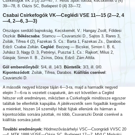
Csirkefogók VK 3 (3) 33—47, 7. Hírös Sport Iskola, Kecskemét 0 (4)
39—78, 8. Oázis SC, Budapest 0 (4) 33—72.
Csabai Csirkefogók VK—Ceglédi VSE 11—15 (2—2, 4
—4, 2—6, 3—3)
Országos serdülő bajnokság, Kecskemét. V.: Hangay Zsolt, Földesi
Oszkár.
Békéscsaba
: Stamcu — Csuvarszki D., Sajtos 3, Rares 3,
Zsilák, Tifrea 4 (2), Fazekas S. Cs.: Barta 1, Fazekas Zs., Darabos.
Edző: Csabai Zoltán.
Cegléd
: Bezzeg — Bicskei, Simon I. B. 6,
Juhász 3, Nagy D. 3, Petrényi, Pusztai 1. Cs.: Rajkort, Milus 2,
Gáspár, Simon II. B., Zsíros, Dóra. Edző: Zám Attila.
Gól emberelőnyből
: 5/4, ill. 14/3.
Büntetők
: 3/3, ill. 0/0.
Kipontozódott
: Zsilák, Tifrea, Darabos.
Kiállítás cserével
:
Csuvarszki D.
A második negyed közepe táján 4—3-ra, majd a harmadik negyed
elején 7—6-ra is vezetett csapatunk, ám ezt követően a Cegléd
hétszer volt eredményes, miközben a Csirkefogók mindössze egyszer
találtak be ellenfelük kapujába. A játékvezetők sem fogadták kegyeibe
a mieinket, hiszen 14 személyi hibát fújtak ellenünk és hárman a
kipontozódás sorsára jutottak, mi több, Csuvarszki Donát cserével a
kiállítás sorsára jutott.
További eredmények:
Hódmezővásárhelyi VSC—Csongrádi VVSC 20
—4. MTK 1888 VÚSE—Oázis SC, Budapest 17—7. MVLC Miskolci