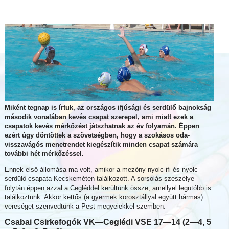
Miként tegnap is írtuk, az országos ifjúsági és serdülő bajnokság
második vonalában kevés csapat szerepel, ami miatt ezek a
csapatok kevés mérkőzést játszhatnak az év folyamán. Éppen
ezért úgy döntöttek a szövetségben, hogy a szokásos oda-
visszavágós menetrendet kiegészítik minden csapat számára
további hét mérkőzéssel.
Ennek első állomása ma volt, amikor a mezőny nyolc ifi és nyolc
serdülő csapata Kecskeméten találkozott. A sorsolás szeszélye
folytán éppen azzal a Cegléddel kerültünk össze, amellyel legutóbb is
találkoztunk. Akkor kettős (a gyermek korosztállyal együtt hármas)
vereséget szenvedtünk a Pest megyeiekkel szemben.
Csabai Csirkefogók VK—Ceglédi VSE 17—14 (2—4, 5