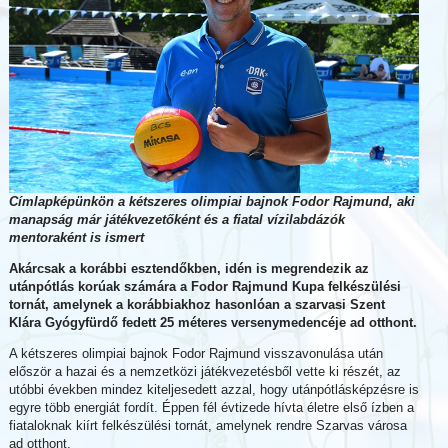
Címlapképünkön a kétszeres olimpiai bajnok Fodor Rajmund, aki
manapság már játékvezetőként és a fiatal vízilabdázók
mentoraként is ismert
Akárcsak a korábbi esztendőkben, idén is megrendezik az
utánpótlás korúak számára a Fodor Rajmund Kupa felkészülési
tornát, amelynek a korábbiakhoz hasonlóan a szarvasi
Szent
Klára Gyógyfürdő fedett 25 méteres versenymedencéje ad otthont.
A kétszeres olimpiai bajnok Fodor Rajmund visszavonulása után
először a hazai és a nemzetközi játékvezetésből vette ki részét, az
utóbbi években mindez kiteljesedett azzal, hogy utánpótlásképzésre is
egyre több energiát fordít. Éppen fél évtizede hívta életre első ízben a
fiataloknak kiírt felkészülési tornát, amelynek rendre Szarvas városa
ad otthont.