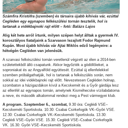
Számfira Kristófra (szemben) és társaira újabb kihívás vár, ezúttal
Cegléden egy egynapos felkészülési tornán tesztelik, hol is
tartanak a vidékbajnoki rajt előtt – fotó: Balázs Lajos
Alig két hete arról írtunk, milyen szépen helyt álltak a gyermek IV.
korosztályos fiataljaink a Szarvason lezajlott Fodor Rajmund
Kupán. Most újabb kihívás vár Ajtai Miklós edző legényeire: a
hétvégén Cegléden van jelenésük.
A szarvasi felkészülési tornán veretlenül végzett az élen a 2014-ben
születettekből álló csapatunk. Akkor legyőzték a gödöllőieket, a
soproniakat és az Angyalföld együttesét. Ezúttal új ellenfelekkel
szemben próbálgathatják, hol is tartanak a felkészülés során, nem
sokkal az idei vidékbajnoki rajt előtt. Nevezetesen Cegléden holnap,
szombaton a házigazdákon kívül a Kecskemét és a Győr gárdája lesz
az ellenfél az egynapos tornán, amelynek Kisméhecske vízilabdatorna
a neve, és második alkalommal rendezi meg a Pest vármegyei klub.
A program. Szeptember 6., szombat,
9.30 óra: Ceglédi VSE–
Kecskeméti Sportiskola. 10.30: Csabai Csirkefogók VK–Győri VSE.
12.30: Csabai Csirkefogók VK–Kecskeméti Sportiskola. 13.30:
Ceglédi VSE–Győri VSE. 15.30: Ceglédi VSE–Csabai Csirkefogók
VK. 16.30: Győri VSE–Kecskeméti Sportiskola.