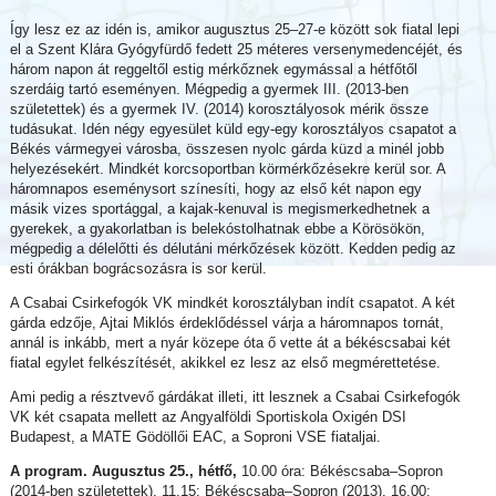
Így lesz ez az idén is, amikor augusztus 25–27-e között sok fiatal lepi
el a Szent Klára Gyógyfürdő fedett 25 méteres versenymedencéjét, és
három napon át reggeltől estig mérkőznek egymással a hétfőtől
szerdáig tartó eseményen. Mégpedig a gyermek III. (2013-ben
születettek) és a gyermek IV. (2014) korosztályosok mérik össze
tudásukat. Idén négy egyesület küld egy-egy korosztályos csapatot a
Békés vármegyei városba, összesen nyolc gárda küzd a minél jobb
helyezésekért. Mindkét korcsoportban körmérkőzésekre kerül sor. A
háromnapos eseménysort színesíti, hogy az első két napon egy
másik vizes sportággal, a kajak-kenuval is megismerkedhetnek a
gyerekek, a gyakorlatban is belekóstolhatnak ebbe a Körösökön,
mégpedig a délelőtti és délutáni mérkőzések között. Kedden pedig az
esti órákban bográcsozásra is sor kerül.
A Csabai Csirkefogók VK mindkét korosztályban indít csapatot. A két
gárda edzője, Ajtai Miklós érdeklődéssel várja a háromnapos tornát,
annál is inkább, mert a nyár közepe óta ő vette át a békéscsabai két
fiatal egylet felkészítését, akikkel ez lesz az első megmérettetése.
Ami pedig a résztvevő gárdákat illeti, itt lesznek a Csabai Csirkefogók
VK két csapata mellett az Angyalföldi Sportiskola Oxigén DSI
Budapest, a MATE Gödöllői EAC, a Soproni VSE fiataljai.
A program. Augusztus 25., hétfő,
10.00 óra: Békéscsaba–Sopron
(2014-ben születettek). 11.15: Békéscsaba–Sopron (2013). 16.00: