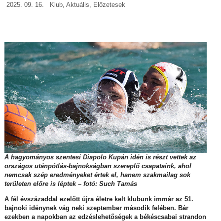
2025. 09. 16.
Klub
,
Aktuális
,
Előzetesek
A hagyományos szentesi Diapolo Kupán idén is részt vettek az
országos utánpótlás-bajnokságban szereplő csapataink, ahol
nemcsak szép eredményeket értek el, hanem szakmailag sok
területen előre is léptek – fotó: Such Tamás
A fél évszázaddal ezelőtt újra életre kelt klubunk immár az 51.
bajnoki idénynek vág neki szeptember második felében. Bár
ezekben a napokban az edzéslehetőségek a békéscsabai strandon