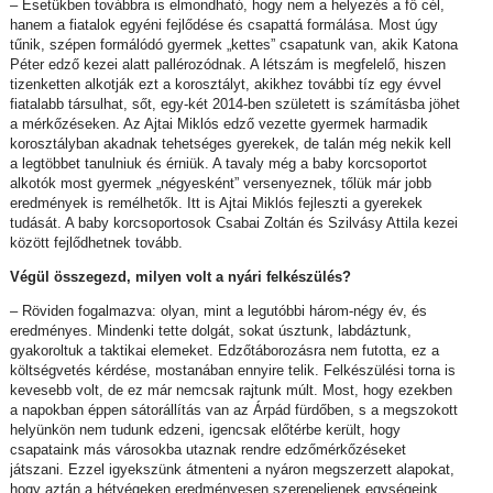
– Esetükben továbbra is elmondható, hogy nem a helyezés a fő cél,
hanem a fiatalok egyéni fejlődése és csapattá formálása. Most úgy
tűnik, szépen formálódó gyermek „kettes” csapatunk van, akik Katona
Péter edző kezei alatt pallérozódnak. A létszám is megfelelő, hiszen
tizenketten alkotják ezt a korosztályt, akikhez további tíz egy évvel
fiatalabb társulhat, sőt, egy-két 2014-ben született is számításba jöhet
a mérkőzéseken. Az Ajtai Miklós edző vezette gyermek harmadik
korosztályban akadnak tehetséges gyerekek, de talán még nekik kell
a legtöbbet tanulniuk és érniük. A tavaly még a baby korcsoportot
alkotók most gyermek „négyesként” versenyeznek, tőlük már jobb
eredmények is remélhetők. Itt is Ajtai Miklós fejleszti a gyerekek
tudását. A baby korcsoportosok Csabai Zoltán és Szilvásy Attila kezei
között fejlődhetnek tovább.
Végül összegezd, milyen volt a nyári felkészülés?
– Röviden fogalmazva: olyan, mint a legutóbbi három-négy év, és
eredményes. Mindenki tette dolgát, sokat úsztunk, labdáztunk,
gyakoroltuk a taktikai elemeket. Edzőtáborozásra nem futotta, ez a
költségvetés kérdése, mostanában ennyire telik. Felkészülési torna is
kevesebb volt, de ez már nemcsak rajtunk múlt. Most, hogy ezekben
a napokban éppen sátorállítás van az Árpád fürdőben, s a megszokott
helyünkön nem tudunk edzeni, igencsak előtérbe került, hogy
csapataink más városokba utaznak rendre edzőmérkőzéseket
játszani. Ezzel igyekszünk átmenteni a nyáron megszerzett alapokat,
hogy aztán a hétvégeken eredményesen szerepeljenek egységeink.