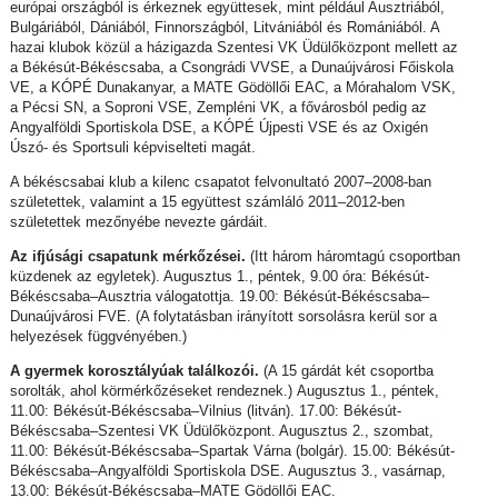
európai országból is érkeznek együttesek, mint például Ausztriából,
Bulgáriából, Dániából, Finnországból, Litvániából és Romániából. A
hazai klubok közül a házigazda Szentesi VK Üdülőközpont mellett az
a Békésút-Békéscsaba, a Csongrádi VVSE, a Dunaújvárosi Főiskola
VE, a KÓPÉ Dunakanyar, a MATE Gödöllői EAC, a Mórahalom VSK,
a Pécsi SN, a Soproni VSE, Zempléni VK, a fővárosból pedig az
Angyalföldi Sportiskola DSE, a KÓPÉ Újpesti VSE és az Oxigén
Úszó- és Sportsuli képviselteti magát.
A békéscsabai klub a kilenc csapatot felvonultató 2007–2008-ban
születettek, valamint a 15 együttest számláló 2011–2012-ben
születettek mezőnyébe nevezte gárdáit.
Az ifjúsági csapatunk mérkőzései.
(Itt három háromtagú csoportban
küzdenek az egyletek). Augusztus 1., péntek, 9.00 óra: Békésút-
Békéscsaba–Ausztria válogatottja. 19.00: Békésút-Békéscsaba–
Dunaújvárosi FVE. (A folytatásban irányított sorsolásra kerül sor a
helyezések függvényében.)
A gyermek korosztályúak találkozói.
(A 15 gárdát két csoportba
sorolták, ahol körmérkőzéseket rendeznek.) Augusztus 1., péntek,
11.00: Békésút-Békéscsaba–Vilnius (litván). 17.00: Békésút-
Békéscsaba–Szentesi VK Üdülőközpont. Augusztus 2., szombat,
11.00: Békésút-Békéscsaba–Spartak Várna (bolgár). 15.00: Békésút-
Békéscsaba–Angyalföldi Sportiskola DSE. Augusztus 3., vasárnap,
13.00: Békésút-Békéscsaba–MATE Gödöllői EAC.