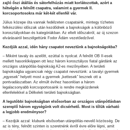
zajló őszi átállás és sátorfelhúzás miatt korlátozottak, azért a
hétvégén a felnőtt csapatra, valamint a gyermek II.
korcsoportosokra már két-két ellenfél vár.
Július közepe óta vannak fedélzeten csapataink, mintegy tízhetes
felkészülési időszak után kezdődnek a bajnokságok a különböző
korosztályokban és kategóriákban. Az eltelt időszakról, az új szezon
elvárásairól beszélgettünk Fodor Ádám vezetőedzővel.
Kezdjük azzal, idén hány csapatot neveztünk a bajnokságokba?
– Miként tavaly és azelőtt, ezúttal is nyolcat. A felnőtt OB II-esek
mellett hasonlóképpen ott lesz három korosztályos fiatal gárdánk az
országos utánpótlás-bajnokság A2-es mezőnyében. A területi
bajnokságba ugyancsak négy csapatot neveztünk: a tavalyi gyermek
„egyesek” helyett most a gyermek „kettesek” lesznek ott a
pontvadászatban. Az elmúlt évihez hasonlóan a három
legalacsonyabb korcsoportosaink is rendre megküzdenek
ellenfeleikkel a Délkeleti területi bajnokságban.
A legutóbbi bajnokságban elsősorban az országos utánpótlásban
szereplő három egységünk volt dicsérhető. Most is tőlük várható
a legjobb eredménysor?
– Kezdjük azzal: klubunk elsősorban utánpótlás-nevelő közösség. De
az is tény, felnőtt szinten is szeretnénk évről évre előre lépni, amit