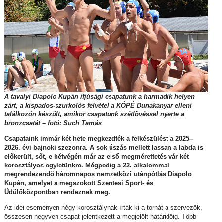
A tavalyi Diapolo Kupán ifjúsági csapatunk a harmadik helyen
zárt, a kispados-szurkolós felvétel a KÓPÉ Dunakanyar elleni
találkozón készült, amikor csapatunk szétlövéssel nyerte a
bronzcsatát – fotó: Such Tamás
Csapataink immár két hete megkezdték a felkészülést a 2025–
2026. évi bajnoki szezonra. A sok úszás mellett lassan a labda is
előkerült, sőt, e hétvégén már az első megmérettetés vár két
korosztályos egyletünkre. Mégpedig a 22. alkalommal
megrendezendő háromnapos nemzetközi utánpótlás Diapolo
Kupán, amelyet a megszokott Szentesi Sport- és
Üdülőközpontban rendeznek meg.
Az idei eseményen négy korosztálynak írták ki a tornát a szervezők,
összesen negyven csapat jelentkezett a megjelölt határidőig. Több