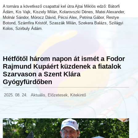
A tornára a következő csapattal kel útra Ajtai Miklós edző: Bátorfi
Ádám, Kis Vajk, Kiszely Milán, Kolarovszki Dénes, Matei Alexander,
Molnár Sándor, Mórocz Dávid, Pécsi Alex, Petrina Gábor, Restye
Botond, Számfira Kristóf, Szaszák Milán, Szekera Balázs, Szilágyi
Kolos, Szirbuly Ádám.
Hétfőtől három napon át ismét a Fodor
Rajmund Kupáért küzdenek a fiatalok
Szarvason a Szent Klára
Gyógyfürdőben
2025. 08. 24.
Aktuális
,
Előzetesek
,
Kitekintő