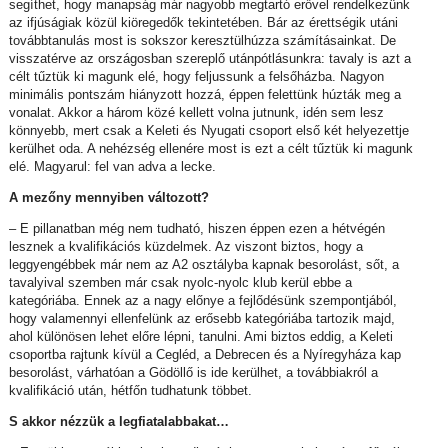
segíthet, hogy manapság már nagyobb megtartó erővel rendelkezünk
az ifjúságiak közül kiöregedők tekintetében. Bár az érettségik utáni
továbbtanulás most is sokszor keresztülhúzza számításainkat. De
visszatérve az országosban szereplő utánpótlásunkra: tavaly is azt a
célt tűztük ki magunk elé, hogy feljussunk a felsőházba. Nagyon
minimális pontszám hiányzott hozzá, éppen felettünk húzták meg a
vonalat. Akkor a három közé kellett volna jutnunk, idén sem lesz
könnyebb, mert csak a Keleti és Nyugati csoport első két helyezettje
kerülhet oda. A nehézség ellenére most is ezt a célt tűztük ki magunk
elé. Magyarul: fel van adva a lecke.
A mezőny mennyiben változott?
– E pillanatban még nem tudható, hiszen éppen ezen a hétvégén
lesznek a kvalifikációs küzdelmek. Az viszont biztos, hogy a
leggyengébbek már nem az A2 osztályba kapnak besorolást, sőt, a
tavalyival szemben már csak nyolc-nyolc klub kerül ebbe a
kategóriába. Ennek az a nagy előnye a fejlődésünk szempontjából,
hogy valamennyi ellenfelünk az erősebb kategóriába tartozik majd,
ahol különösen lehet előre lépni, tanulni. Ami biztos eddig, a Keleti
csoportba rajtunk kívül a Cegléd, a Debrecen és a Nyíregyháza kap
besorolást, várhatóan a Gödöllő is ide kerülhet, a továbbiakról a
kvalifikáció után, hétfőn tudhatunk többet.
S akkor nézzük a legfiatalabbakat…