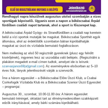
Rendhagyó napra készülnek augusztus utolsó szombatján a vizes
sportágak képviselői. Ugyanis ezen a napon a békéscsabai Árpád
fürdőben családi napot tartanak, ahol a sport is főszerepet kap.
A békéscsabai Árpád Gyógy- és Strandfürdőben a családi nap keretein
belül a vízi sportok mutatják be magukat. Békéscsabai Sporthét egyik
állomása, ahol az érdeklődők szombaton bátran kipróbálhatják
magukat az úszó és vízilabda bemutató foglalkozáson.
Nem mellesleg az első 50 regisztrált gyereknek (plusz egy felnőtt
kisérőjének), ingyenes lesz az uszodába való belépés. (Regisztrálni a
plakáton megadott e-mail címen tudtok, amelyet ide is leírunk:
szarvasjanos69(at)gmail.com
). Az eseményekre elsősorban az 5–10
éves fiúk, lányok jelentkezését várják a szervezők.
Íme a három egyesület – a Békéscsabai Előre Úszó Klub, a Csabai
Csirkefogók Vízilabda Klub és a Békéscsabai Szenior Úszó Egyesület
– programjai:
Augusztus 30., szombat, 10.00-11.00 óra: A három egyesület
bemutató tréninget, oktatást tart az élménymedencében szakképzett
edzők irányításával, amely bárki számára kipróbálható.