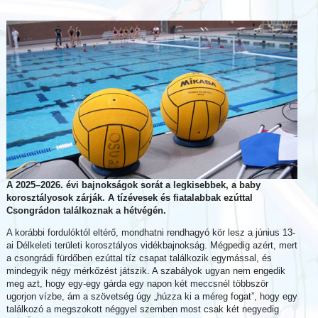
A 2025–2026. évi bajnokságok sorát a legkisebbek, a baby
korosztályosok zárják. A tízévesek és fiatalabbak ezúttal
Csongrádon találkoznak a hétvégén.
A korábbi fordulóktól eltérő, mondhatni rendhagyó kör lesz a június 13-
ai Délkeleti területi korosztályos vidékbajnokság. Mégpedig azért, mert
a csongrádi fürdőben ezúttal tíz csapat találkozik egymással, és
mindegyik négy mérkőzést játszik. A szabályok ugyan nem engedik
meg azt, hogy egy-egy gárda egy napon két meccsnél többször
ugorjon vízbe, ám a szövetség úgy „húzza ki a méreg fogat”, hogy egy
találkozó a megszokott néggyel szemben most csak két negyedig