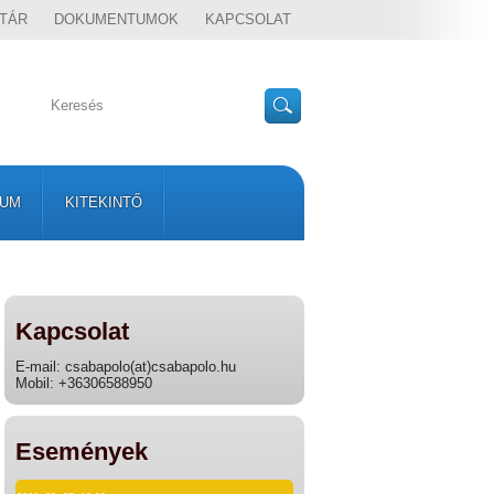
TÁR
DOKUMENTUMOK
KAPCSOLAT
VUM
KITEKINTŐ
Kapcsolat
E-mail: csabapolo(at)csabapolo.hu
Mobil: +36306588950
Események