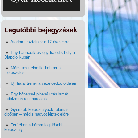
Legutóbbi bejegyzések
Aradon tesztelnek a 12 éveseink
Egy harmadik és egy hatodik hely a
Diapolo Kupán
Máris tesztelhetik, hol tart a
felkészülés
Új, fiatal tréner a vezetőedző oldalán
Egy hónapnyi pihenő után ismét
fedélzeten a csapataink
Gyermek korosztályúak felemás
cipőben – mégis nagyot léptek előre
Terítéken a három legidősebb
korosztály