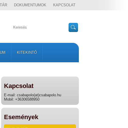
TÁR
DOKUMENTUMOK
KAPCSOLAT
VUM
KITEKINTŐ
Kapcsolat
E-mail: csabapolo(at)csabapolo.hu
Mobil: +36306588950
Események