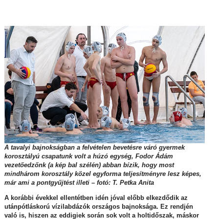
A tavalyi bajnokságban a felvételen bevetésre váró gyermek
korosztályú csapatunk volt a húzó egység, Fodor Ádám
vezetőedzőnk (a kép bal szélén) abban bízik, hogy most
mindhárom korosztály közel egyforma teljesítményre lesz képes,
már ami a pontgyűjtést illeti – fotó: T. Petka Anita
A korábbi évekkel ellentétben idén jóval előbb elkezdődik az
utánpótláskorú vízilabdázók országos bajnoksága. Ez rendjén
való is, hiszen az eddigiek során sok volt a holtidőszak, máskor