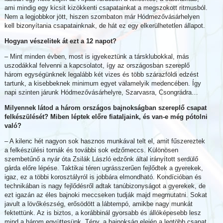
ami mindig egy kicsit kizökkenti csapatainkat a megszokott ritmusból.
Nem a legjobbkor jött, hiszen szombaton már Hódmezővásárhelyen
kell bizonyítania csapatainknak, de hát ez egy elkerülhetetlen állapot.
Hogyan vészelitek át ezt a 12 napot?
– Mint minden évben, most is igyekeztünk a társklubokkal, más
uszodákkal felvenni a kapcsolatot, így az országosban szereplő
három egységünknek legalább két vizes és több szárazföldi edzést
tartunk, a kisebbeknek minimum egyet valamelyik medencében. Így
napi szinten járunk Hódmezővásárhelyre, Szarvasra, Csongrádra…
Milyennek látod a három országos bajnokságban szereplő csapat
felkészülését? Miben léptek előre fiataljaink, és van-e még pótolni
való?
– A kilenc hét nagyon sok hasznos munkával telt el, amit fűszereztek
a felkészülési tornák és további sok edzőmeccs. Különösen
szembetűnő a nyár óta Zsilák László edzőnk által irányított serdülő
gárda előre lépése. Taktikai téren ugrásszerűen fejlődtek a gyerekek,
igaz, ez a többi korosztályról is jobbára elmondható. Kondícióban és
technikában is nagy fejlődésről adtak tanúbizonyságot a gyerekek, de
ezt igazán az éles bajnoki meccseken tudják majd megmutatni. Sokat
javult a lövőkészség, erősödött a lábtempó, amikbe nagy munkát
fektettünk. Az is biztos, a korábbinál gyorsabb és állóképesebb lesz
mind a három együttesünk. Tény, a bajnokság elején a legtöbb csapat