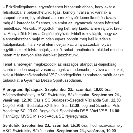
– Edzőkollégáimmal egyetértésben bízhatunk abban, hogy akár a
felsőházba is bekerülhetünk. Igaz, komoly riválisaink vannak a
csoportunkban, így elsősorban a mezőnyből kiemelkedő és tavaly
még A1 kategóriás Szentes, valamint az ugyancsak népes háttérrel
rendelkező Miskolc. Mögöttük még két hely kiadó, amire rajtunk kívül
az Angyalföldi SI és a Cegléd pályázik. Ebből is kiviláglik, hogy az
alapszakaszban majd minden egyes pontért meg kell küzdenie
fiataljainknak. Ha sikerül elérni céljainkat, a rájátszásban olyan
együttesekkel folytathatjuk, akiktől sokat tanulhatunk, akikkel minden
héten már nagyon éles derbiket játszhatunk.
Tehát a hétvégén megkezdődik az országos utánpótlás-bajnokság,
szinte minden csapat vasárnap ugrik a medencébe, kivéve a mieinket,
akik a Hódmezővásárhelyi VSC vendégeiként szombaton mérik össze
tudásukat a Gyarmati Dezső Sportuszodában.
A program. Ifjúságiak. Szeptember 23., szombat, 18.00 óra
:
Hódmezővásárhelyi VSC–Swietelsky-Békéscsaba.
Szeptember 24.,
vasárnap, 12.30
: Oázis SC Budapest–Szegedi Vízilabda Suli.
12.30
:
Ceglédi VSE–Budafóka XXII. ker. SE.
12.30
: Legrand Szentes–Polo
Academy SC.
13.00
: Angyalföldi Sportiskola DSE–Váci VSE.
14.00
:
PannErgy MVSC Miskolc–Aqua SE Nyíregyháza.
Serdülők. Szeptember 23., szombat, 16.30 óra
: Hódmezővásárhelyi
VSC–Swietelsky-Békéscsaba.
Szeptember 24., vasárnap, 10.00
: