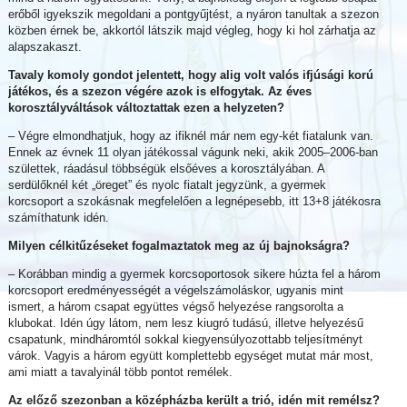
erőből igyekszik megoldani a pontgyűjtést, a nyáron tanultak a szezon
közben érnek be, akkortól látszik majd végleg, hogy ki hol zárhatja az
alapszakaszt.
Tavaly komoly gondot jelentett, hogy alig volt valós ifjúsági korú
játékos, és a szezon végére azok is elfogytak. Az éves
korosztályváltások változtattak ezen a helyzeten?
– Végre elmondhatjuk, hogy az ifiknél már nem egy-két fiatalunk van.
Ennek az évnek 11 olyan játékossal vágunk neki, akik 2005–2006-ban
születtek, ráadásul többségük elsőéves a korosztályában. A
serdülőknél két „öreget” és nyolc fiatalt jegyzünk, a gyermek
korcsoport a szokásnak megfelelően a legnépesebb, itt 13+8 játékosra
számíthatunk idén.
Milyen célkitűzéseket fogalmaztatok meg az új bajnokságra?
– Korábban mindig a gyermek korcsoportosok sikere húzta fel a három
korcsoport eredményességét a végelszámoláskor, ugyanis mint
ismert, a három csapat együttes végső helyezése rangsorolta a
klubokat. Idén úgy látom, nem lesz kiugró tudású, illetve helyezésű
csapatunk, mindháromtól sokkal kiegyensúlyozottabb teljesítményt
várok. Vagyis a három együtt komplettebb egységet mutat már most,
ami miatt a tavalyinál több pontot remélek.
Az előző szezonban a középházba került a trió, idén mit remélsz?