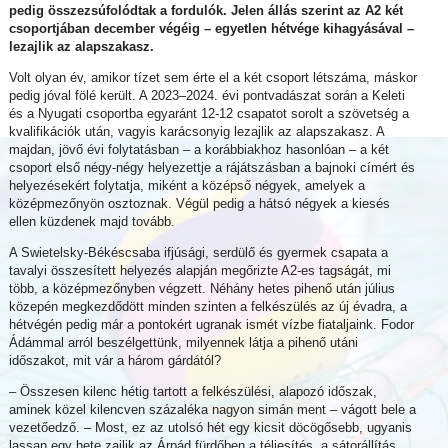
pedig összezsúfolódtak a fordulók. Jelen állás szerint az A2 két
csoportjában december végéig – egyetlen hétvége kihagyásával –
lezajlik az alapszakasz.
Volt olyan év, amikor tízet sem érte el a két csoport létszáma, máskor
pedig jóval fölé került. A 2023–2024. évi pontvadászat során a Keleti
és a Nyugati csoportba egyaránt 12-12 csapatot sorolt a szövetség a
kvalifikációk után, vagyis karácsonyig lezajlik az alapszakasz. A
majdan, jövő évi folytatásban – a korábbiakhoz hasonlóan – a két
csoport első négy-négy helyezettje a rájátszásban a bajnoki címért és
helyezésekért folytatja, miként a középső négyek, amelyek a
középmezőnyön osztoznak. Végül pedig a hátsó négyek a kiesés
ellen küzdenek majd tovább.
A Swietelsky-Békéscsaba ifjúsági, serdülő és gyermek csapata a
tavalyi összesített helyezés alapján megőrizte A2-es tagságát, mi
több, a középmezőnyben végzett. Néhány hetes pihenő után július
közepén megkezdődött minden szinten a felkészülés az új évadra, a
hétvégén pedig már a pontokért ugranak ismét vízbe fiataljaink. Fodor
Ádámmal arról beszélgettünk, milyennek látja a pihenő utáni
időszakot, mit vár a három gárdától?
– Összesen kilenc hétig tartott a felkészülési, alapozó időszak,
aminek közel kilencven százaléka nagyon simán ment – vágott bele a
vezetőedző. – Most, ez az utolsó hét egy kicsit döcögősebb, ugyanis
lassan egy hete zajlik az Árpád fürdőben a téliesítés, a sátorállítás,