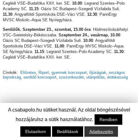
Ceglédi VSE–Budafóka XXII. ker. SE.
10.00
: Legrand Szentes–Polo
Academy SC.
11.15
: Oázis SC Budapest–Szegedi Vízilabda Suli.
11.30
: Angyalföldi Sportiskola DSE–Váci VSE.
12.30
: PannErgy
MVSC Miskolc–Aqua SE Nyíregyháza.
Serdülők. Szeptember 23., szombat, 15.00 óra
: Hódmezővásárhelyi
VSC–Swietelsky-Békéscsaba.
Szeptember 24., vasárnap, 10.00
:
Oázis SC Budapest–Szegedi Vízilabda Suli.
10.00
: Angyalföldi
Sportiskola DSE–Váci VSE.
11.00
: PannErgy MVSC Miskolc–Aqua
SE Nyíregyháza.
11.15
: Legrand Szentes–Polo Academy SC.
11.30
:
Ceglédi VSE–Budafóka XXII. ker. SE.
Címkék:
Előzetes
,
Riport
,
gyermek korcsoport
,
ifjúságiak
,
országos
bajnokság
,
serdülő korcsoport
,
szezonkezdet
,
utánpótlás
,
érdekesség
A csabapolo.hu sütiket használ. Az oldal böngészésével
hozzájárulsz a sütik használatához.
Rendben
Elutasítom
Beállítások
Adatkezelés
© Csabai Csirkefogók Vízilabda Klub