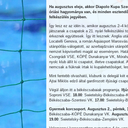
Ha augusztus eleje, akkor Diapolo Kupa Sze
óriási hagyománya van, és minden esztendő
felkészülés jegyében.
Így lesz ez az idén is, amikor augusztus 2–4
játszanak a csapatok a 21. nyári felkészülési 
érkeznek együttesek. Így itt lesznek: Anglia utá
Locatelli Genova, a román Aquasport Marosvásár
utánpótlás-válogatott, az azerbajdzsáni utánpótl
nemzet képviselteti magát az eseményen. Határ
Csongrádi VSE, KÓPÉ Dunakanyar VK, Mórahal
nyolc klub állít ki csapatot, illetve csapatokat
nemcsak a fiúknak írtak ki kupalehetőséget, l
Mint fentebb olvasható, klubunk is delegál két
Ajtai Miklós edző által gardírozott ifjúsági csa
Végül álljon itt a békéscsabaiak programja.
Ifj
Soproni VSE.
18.00
: Swietelsky-Békéscsaba
Békéscsaba–Szentesi VK.
17.00
: Swietelsky-B
Gyermek korcsoport. Augusztus 2., péntek, 
Békéscsaba–KÓPÉ Dunakanyar VK.
Augusztu
19.00
: Swietelsky-Békéscsaba–Zempléni VK.