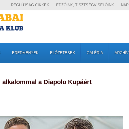
RÉGI ÚJSÁG CIKKEK
EDZŐINK, TISZTSÉGVISELŐINK
NAP
S
EREDMÉNYEK
ELŐZETESEK
GALÉRIA
ARCHÍ
 alkalommal a Diapolo Kupáért