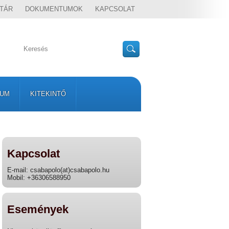
TÁR
DOKUMENTUMOK
KAPCSOLAT
VUM
KITEKINTŐ
Kapcsolat
E-mail: csabapolo(at)csabapolo.hu
Mobil: +36306588950
Események