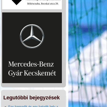
Legutóbbi bejegyzések
Egy harmadik és egy hatodik hely a