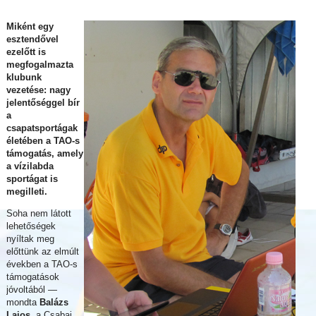
Miként egy
esztendővel
ezelőtt is
megfogalmazta
klubunk
vezetése: nagy
jelentőséggel bír
a
csapatsportágak
életében a TAO-s
támogatás, amely
a vízilabda
sportágat is
megilleti.
Soha nem látott
lehetőségek
nyíltak meg
előttünk az elmúlt
években a TAO-s
támogatások
jóvoltából —
mondta
Balázs
Lajos
, a Csabai