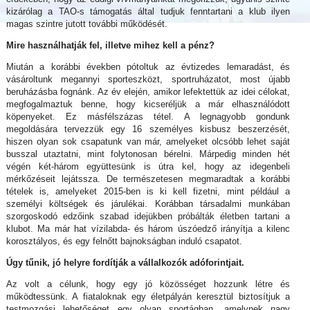
kizárólag a TAO-s támogatás által tudjuk fenntartani a klub ilyen
magas szintre jutott további működését.
Mire használhatják fel, illetve mihez kell a pénz?
Miután a korábbi években pótoltuk az évtizedes lemaradást, és
vásároltunk megannyi sporteszközt, sportruházatot, most újabb
beruházásba fognánk. Az év elején, amikor lefektettük az idei célokat,
megfogalmaztuk benne, hogy kicseréljük a már elhasználódott
köpenyeket. Ez másfélszázas tétel. A legnagyobb gondunk
megoldására tervezzük egy 16 személyes kisbusz beszerzését,
hiszen olyan sok csapatunk van már, amelyeket olcsóbb lehet saját
busszal utaztatni, mint folytonosan bérelni. Márpedig minden hét
végén két-három együttesünk is útra kel, hogy az idegenbeli
mérkőzéseit lejátssza. De természetesen megmaradtak a korábbi
tételek is, amelyeket 2015-ben is ki kell fizetni, mint például a
személyi költségek és járulékai. Korábban társadalmi munkában
szorgoskodó edzőink szabad idejükben próbálták életben tartani a
klubot. Ma már hat vízilabda- és három úszóedző irányítja a kilenc
korosztályos, és egy felnőtt bajnokságban induló csapatot.
Úgy tűnik, jó helyre fordítják a vállalkozók adóforintjait.
Az volt a célunk, hogy egy jó közösséget hozzunk létre és
működtessünk. A fiataloknak egy életpályán keresztül biztosítjuk a
testmozgási lehetőséget egy olyan sportágban, amelynek nagy