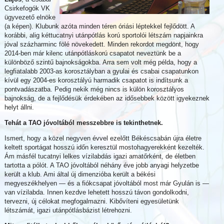
Csirkefogók VK
ügyvezető elnöke
(a képen). Klubunk azóta minden téren óriási léptekkel fejlődött. A
korábbi, alig kéttucatnyi utánpótlás korú sportolói létszám napjainkra
jóval százharminc fölé növekedett. Minden rekordot megdönt, hogy
2014-ben már kilenc utánpótláskorú csapatot neveztünk be a
különböző szintű bajnokságokba. Arra sem volt még példa, hogy a
legfiatalabb 2003-as korosztályban a gyulai és csabai csapatunkon
kívül egy 2004-es korosztályú harmadik csapatot is indítsunk a
pontvadászatba. Pedig nekik még nincs is külön korosztályos
bajnokság, de a fejlődésük érdekében az idősebbek között igyekeznek
helyt állni.
Tehát a TAO jóvoltából messzebbre is tekinthetnek.
Ismert, hogy a közel negyven évvel ezelőtt Békéscsabán újra életre
keltett sportágat hosszú időn keresztül mostohagyerekként kezelték.
Ám másfél tucatnyi lelkes vízilabdás igazi amatőrként, de életben
tartotta a pólót. A TAO jóvoltából néhány éve jobb anyagi helyzetbe
került a klub. Ami által új dimenzióba került a békési
megyeszékhelyen — és a fiókcsapat jóvoltából most már Gyulán is —
van vízilabda. Innen kezdve lehetett hosszú távon gondolkodni,
tervezni, új célokat megfogalmazni. Kibővíteni egyesületünk
létszámát, igazi utánpótlásbázist létrehozni.