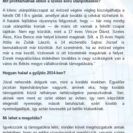
Mit profitálhatnak ebből a széles körű utánpótlásból?
A kilenc utánpótláscsapat az évtized végére végleg kiszolgálhatja a
felnőtt OB I B-s gárdát, amellyel akár további új célokat tűzhetünk ki.
A fiatalok fejlődése olyannyira felgyorsult, hogy — bár még mindig
csak utánpótlás korúak — de máris ott vannak a felnőtt csapat
tájékán. Nem egy közülük, mint a 17 éves Vincze Dávid, Szeles
Ákos, Kiss Bence már helyet követel magának. Sőt, a 15 éves Hajdú
Attila és Zsilák László, a 14 esztendős Sajtos József is
bemutatkozott már közöttük. Azt szeretnénk, ha az évtized végére
már a mai kezdő, tízévesek is ott követelnék maguknak a helyet.
Ennek megvalósítása érdekében továbbra is nagy szükségünk van a
város és Békés megye vállalkozóinak támogatására.”
Hogyan halad a gyűjtés 2014-ben?
Jóval nehezebb dolgunk van, mint a korábbi években. Egyelőre
jócskán lépéshátrányban vagyunk, aminek oka, hogy korábbi
támogatóink közül néhányan nehézségekre panaszkodnak. Van,
akinek nem ment az üzlet ebben az évben, így nem képződött
elegendő nyeresége, mások beruháztak, ezért kisebb a
nyereségadójuk, így aztán kevesebb jut belőle klubunknak.
Mi lehet a megoldás?
Igyekszünk új támogatókra lelni, minden követ megmozgatunk annak
érdekében, hogy az eddigi vívmányainkat megőrizzük, ugyanis szinte