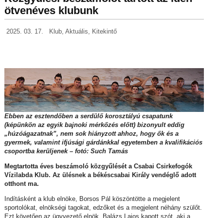
ötvenéves klubunk
2025. 03. 17.
Klub
,
Aktuális
,
Kitekintő
Ebben az esztendőben a serdülő korosztályú csapatunk
(képünkön az egyik bajnoki mérkőzés előtt) bizonyult eddig
„húzóágazatnak”, nem sok hiányzott ahhoz, hogy ők és a
gyermek, valamint ifjúsági gárdánkkal egyetemben a kvalifikációs
csoportba kerüljenek – fotó: Such Tamás
Megtartotta éves beszámoló közgyűlését a Csabai Csirkefogók
Vízilabda Klub. Az ülésnek a békéscsabai Király vendéglő adott
otthont ma.
Indításként a klub elnöke, Borsos Pál köszöntötte a megjelent
sportolókat, elnökségi tagokat, edzőket és a megjelent néhány szülőt.
Ezt követően az ügyvezető elnök, Balázs Lajos kapott szót, aki a