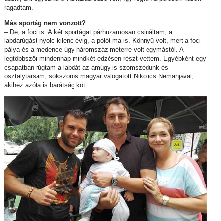
ragadtam.
Más sportág nem vonzott?
– De, a foci is. A két sportágat párhuzamosan csináltam, a
labdarúgást nyolc-kilenc évig, a pólót ma is. Könnyű volt, mert a foci
pálya és a medence úgy háromszáz méterre volt egymástól. A
legtöbbször mindennap mindkét edzésen részt vettem. Egyébként egy
csapatban rúgtam a labdát az amúgy is szomszédunk és
osztálytársam, sokszoros magyar válogatott Nikolics Nemanjával,
akihez azóta is barátság köt.