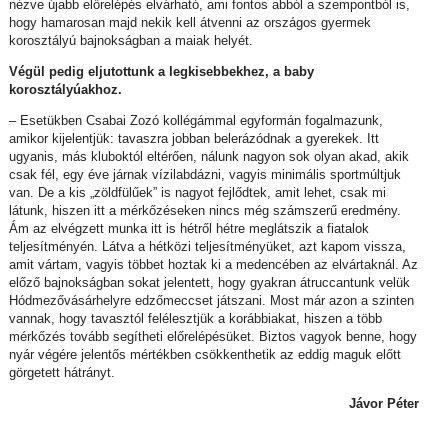
nézve újabb előrelépés elvárható, ami fontos abból a szempontból is,
hogy hamarosan majd nekik kell átvenni az országos gyermek
korosztályú bajnokságban a maiak helyét.
Végül pedig eljutottunk a legkisebbekhez, a baby
korosztályúakhoz.
– Esetükben Csabai Zozó kollégámmal egyformán fogalmazunk,
amikor kijelentjük: tavaszra jobban belerázódnak a gyerekek. Itt
ugyanis, más kluboktól eltérően, nálunk nagyon sok olyan akad, akik
csak fél, egy éve járnak vízilabdázni, vagyis minimális sportmúltjuk
van. De a kis „zöldfülűek” is nagyot fejlődtek, amit lehet, csak mi
látunk, hiszen itt a mérkőzéseken nincs még számszerű eredmény.
Ám az elvégzett munka itt is hétről hétre meglátszik a fiatalok
teljesítményén. Látva a hétközi teljesítményüket, azt kapom vissza,
amit vártam, vagyis többet hoztak ki a medencében az elvártaknál. Az
előző bajnokságban sokat jelentett, hogy gyakran átruccantunk velük
Hódmezővásárhelyre edzőmeccset játszani. Most már azon a szinten
vannak, hogy tavasztól felélesztjük a korábbiakat, hiszen a több
mérkőzés tovább segítheti előrelépésüket. Biztos vagyok benne, hogy
nyár végére jelentős mértékben csökkenthetik az eddig maguk előtt
görgetett hátrányt.
Jávor Péter