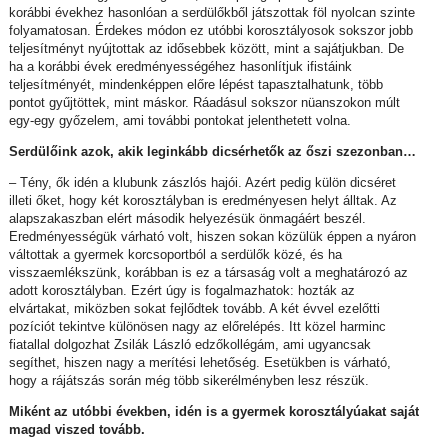
korábbi évekhez hasonlóan a serdülőkből játszottak föl nyolcan szinte
folyamatosan. Érdekes módon ez utóbbi korosztályosok sokszor jobb
teljesítményt nyújtottak az idősebbek között, mint a sajátjukban. De
ha a korábbi évek eredményességéhez hasonlítjuk ifistáink
teljesítményét, mindenképpen előre lépést tapasztalhatunk, több
pontot gyűjtöttek, mint máskor. Ráadásul sokszor nüanszokon múlt
egy-egy győzelem, ami további pontokat jelenthetett volna.
Serdülőink azok, akik leginkább dicsérhetők az őszi szezonban…
– Tény, ők idén a klubunk zászlós hajói. Azért pedig külön dicséret
illeti őket, hogy két korosztályban is eredményesen helyt álltak. Az
alapszakaszban elért második helyezésük önmagáért beszél.
Eredményességük várható volt, hiszen sokan közülük éppen a nyáron
váltottak a gyermek korcsoportból a serdülők közé, és ha
visszaemlékszünk, korábban is ez a társaság volt a meghatározó az
adott korosztályban. Ezért úgy is fogalmazhatok: hozták az
elvártakat, miközben sokat fejlődtek tovább. A két évvel ezelőtti
pozíciót tekintve különösen nagy az előrelépés. Itt közel harminc
fiatallal dolgozhat Zsilák László edzőkollégám, ami ugyancsak
segíthet, hiszen nagy a merítési lehetőség. Esetükben is várható,
hogy a rájátszás során még több sikerélményben lesz részük.
Miként az utóbbi években, idén is a gyermek korosztályúakat saját
magad viszed tovább.