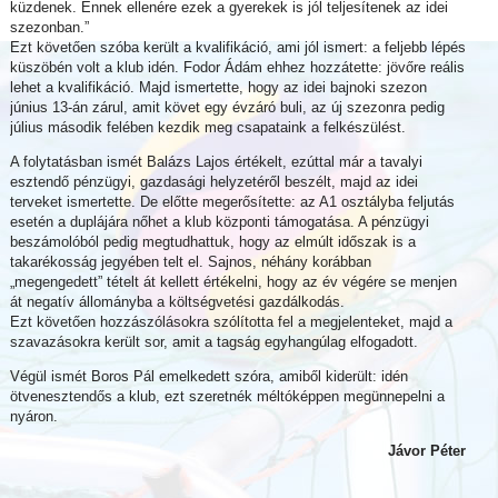
küzdenek. Ennek ellenére ezek a gyerekek is jól teljesítenek az idei
szezonban.”
Ezt követően szóba került a kvalifikáció, ami jól ismert: a feljebb lépés
küszöbén volt a klub idén. Fodor Ádám ehhez hozzátette: jövőre reális
lehet a kvalifikáció. Majd ismertette, hogy az idei bajnoki szezon
június 13-án zárul, amit követ egy évzáró buli, az új szezonra pedig
július második felében kezdik meg csapataink a felkészülést.
A folytatásban ismét Balázs Lajos értékelt, ezúttal már a tavalyi
esztendő pénzügyi, gazdasági helyzetéről beszélt, majd az idei
terveket ismertette. De előtte megerősítette: az A1 osztályba feljutás
esetén a duplájára nőhet a klub központi támogatása. A pénzügyi
beszámolóból pedig megtudhattuk, hogy az elmúlt időszak is a
takarékosság jegyében telt el. Sajnos, néhány korábban
„megengedett” tételt át kellett értékelni, hogy az év végére se menjen
át negatív állományba a költségvetési gazdálkodás.
Ezt követően hozzászólásokra szólította fel a megjelenteket, majd a
szavazásokra került sor, amit a tagság egyhangúlag elfogadott.
Végül ismét Boros Pál emelkedett szóra, amiből kiderült: idén
ötvenesztendős a klub, ezt szeretnék méltóképpen megünnepelni a
nyáron.
Jávor Péter