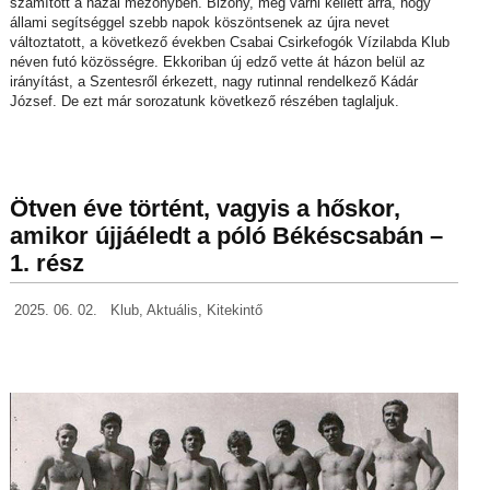
számított a hazai mezőnyben. Bizony, még várni kellett arra, hogy
állami segítséggel szebb napok köszöntsenek az újra nevet
változtatott, a következő években Csabai Csirkefogók Vízilabda Klub
néven futó közösségre. Ekkoriban új edző vette át házon belül az
irányítást, a Szentesről érkezett, nagy rutinnal rendelkező Kádár
József. De ezt már sorozatunk következő részében taglaljuk.
Ötven éve történt, vagyis a hőskor,
amikor újjáéledt a póló Békéscsabán –
1. rész
2025. 06. 02.
Klub
,
Aktuális
,
Kitekintő