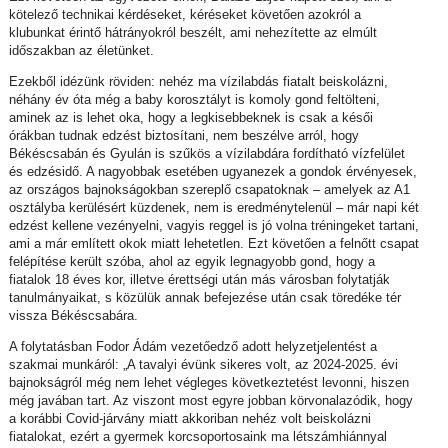
kötelező technikai kérdéseket, kéréseket követően azokról a
klubunkat érintő hátrányokról beszélt, ami nehezítette az elmúlt
időszakban az életünket.
Ezekből idézünk röviden: nehéz ma vízilabdás fiatalt beiskolázni,
néhány év óta még a baby korosztályt is komoly gond feltölteni,
aminek az is lehet oka, hogy a legkisebbeknek is csak a késői
órákban tudnak edzést biztosítani, nem beszélve arról, hogy
Békéscsabán és Gyulán is szűkös a vízilabdára fordítható vízfelület
és edzésidő. A nagyobbak esetében ugyanezek a gondok érvényesek,
az országos bajnokságokban szereplő csapatoknak – amelyek az A1
osztályba kerülésért küzdenek, nem is eredménytelenül – már napi két
edzést kellene vezényelni, vagyis reggel is jó volna tréningeket tartani,
ami a már említett okok miatt lehetetlen. Ezt követően a felnőtt csapat
felépítése került szóba, ahol az egyik legnagyobb gond, hogy a
fiatalok 18 éves kor, illetve érettségi után más városban folytatják
tanulmányaikat, s közülük annak befejezése után csak töredéke tér
vissza Békéscsabára.
A folytatásban Fodor Ádám vezetőedző adott helyzetjelentést a
szakmai munkáról: „A tavalyi évünk sikeres volt, az 2024-2025. évi
bajnokságról még nem lehet végleges következtetést levonni, hiszen
még javában tart. Az viszont most egyre jobban körvonalazódik, hogy
a korábbi Covid-járvány miatt akkoriban nehéz volt beiskolázni
fiatalokat, ezért a gyermek korcsoportosaink ma létszámhiánnyal