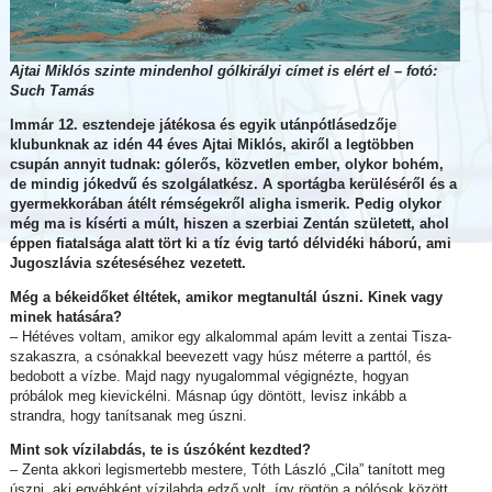
Ajtai Miklós szinte mindenhol gólkirályi címet is elért el – fotó:
Such Tamás
Immár 12. esztendeje játékosa és egyik utánpótlásedzője
klubunknak az idén 44 éves Ajtai Miklós, akiről a legtöbben
csupán annyit tudnak: gólerős, közvetlen ember, olykor bohém,
de mindig jókedvű és szolgálatkész. A sportágba kerüléséről és a
gyermekkorában átélt rémségekről aligha ismerik. Pedig olykor
még ma is kísérti a múlt, hiszen a szerbiai Zentán született, ahol
éppen fiatalsága alatt tört ki a tíz évig tartó délvidéki háború, ami
Jugoszlávia széteséséhez vezetett.
Még a békeidőket éltétek, amikor megtanultál úszni. Kinek vagy
minek hatására?
– Hétéves voltam, amikor egy alkalommal apám levitt a zentai Tisza-
szakaszra, a csónakkal beevezett vagy húsz méterre a parttól, és
bedobott a vízbe. Majd nagy nyugalommal végignézte, hogyan
próbálok meg kievickélni. Másnap úgy döntött, levisz inkább a
strandra, hogy tanítsanak meg úszni.
Mint sok vízilabdás, te is úszóként kezdted?
– Zenta akkori legismertebb mestere, Tóth László „Cila” tanított meg
úszni, aki egyébként vízilabda edző volt, így rögtön a pólósok között