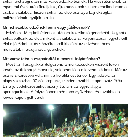
sokan érettségi után más városokba költöznek. Ha visszatérnének az
egyetemi évek után fiataljaink, újra magasabb szintre emelkedhetne a
csabai vízilabda, hiszen sokan az első osztályú bajnokságban
pallérozódnak, gyűjtik a rutint.
Mi nehezebb: edzőnek lenni vagy játékosnak?
– Edzőnek. Meg kell érteni az utánam következő generációt. Ugyanis
sokat változik az élet, miként a vízilabda is. Folyamatosan együtt kell
élni a játékkal, új ösztönzőket kell kitalálni az edzésen, hogy
motiváltak maradjanak a gyerekek.
Mit vársz idén a csapatodtól a tavaszi folytatásban?
– Most az ifjúságiakkal dolgozom, a mérkőzéseken viszont lévén
kevés az ifi korú játékosunk, sok serdülő is a kezem alá kerül. Már az
ősz is sikeresebb volt, mint a korábbi esztendő. Egy adalék: az
alapszakaszban 97 gólt kaptunk, minden további csapat száz fölött.
Ez a jó védekezésünket bizonyítja, ami az egyik alapja
sportágunknak. A folytatásban még több győzelmet és továbbra is
kevés kapott gólt várok.