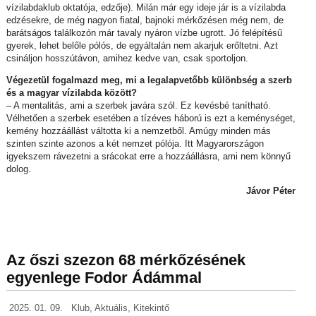
vízilabdaklub oktatója, edzője). Milán már egy ideje jár is a vízilabda
edzésekre, de még nagyon fiatal, bajnoki mérkőzésen még nem, de
barátságos találkozón már tavaly nyáron vízbe ugrott. Jó felépítésű
gyerek, lehet belőle pólós, de egyáltalán nem akarjuk erőltetni. Azt
csináljon hosszútávon, amihez kedve van, csak sportoljon.
Végezetül fogalmazd meg, mi a legalapvetőbb különbség a szerb
és a magyar vízilabda között?
– A mentalitás, ami a szerbek javára szól. Ez kevésbé tanítható.
Vélhetően a szerbek esetében a tízéves háború is ezt a keménységet,
kemény hozzáállást váltotta ki a nemzetből. Amúgy minden más
szinten szinte azonos a két nemzet pólója. Itt Magyarországon
igyekszem rávezetni a srácokat erre a hozzáállásra, ami nem könnyű
dolog.
Jávor Péter
Az őszi szezon 68 mérkőzésének
egyenlege Fodor Ádámmal
2025. 01. 09.
Klub
,
Aktuális
,
Kitekintő