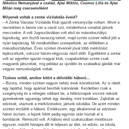
Nikolics Nemanjával a család, Ajtai Miklós, Csomor Lilla és Ajtai
Milán még csecsemőként
Milyenek voltak a zentai vízilabdás éveid?
– A Zentai Vasutas Vízilabda Klub igazolt versenyzője voltam. Mivel a
nevünkben is benne van a vasút szó, mindenhová vonattal jártunk
meccsekre. A volt Jugoszláviában volt első és másodosztályú
bajnokság, ami ősztől tavaszig tartott, majd szinte szünet nélkül jött a
nyári bajnokság. Mi mindkettőben szerepeltünk, az előbbiben a
másodosztályban. Éves szinten ötvennél jóval több mérkőzést
lejátszottunk, sokszor három-négyszáz néző előtt. Egyébként a zentai
volt az egyetlen igazán magyar klub, csapatunkban szinte csak
magyarok játszottak, míg például az újvidéki és szabadkai gárdák már
vegyes nemzetiségűek voltak.
Tízéves voltál, amikor kitört a délvidéki háború…
– Bizony, minden szinten nagyon nehéz évek következtek. Az is rátett
egy lapáttal, hogy apámat bevitték katonának. Kezdetben csak a
szegénység és a rettegés robbant be, a hétköznapok viszont nekünk
gyerekeknek ugyanúgy teltek egy darabig, mint korábban. Zajlottak az
edzések, utaztunk a mérkőzésekre, jártunk iskolába. De azért minden
szinten érződött a háború. Emlékszem, egy alkalommal az edzésen
háton úsztam, a fejünk fölött pedig egymás után húztak el a
bombázók. Rémisztő volt. A háború első szakaszában mindössze
egyszer, másfél hónapra állt le teljesen az élet, se edzés, se iskola,