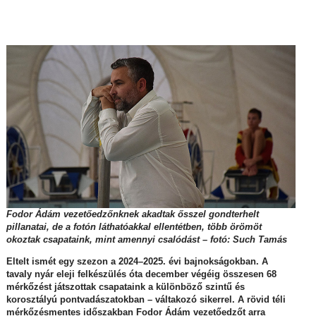
Fodor Ádám vezetőedzőnknek akadtak ősszel gondterhelt
pillanatai, de a fotón láthatóakkal ellentétben, több örömöt
okoztak csapataink, mint amennyi csalódást – fotó: Such Tamás
Eltelt ismét egy szezon a 2024–2025. évi bajnokságokban. A
tavaly nyár eleji felkészülés óta december végéig összesen 68
mérkőzést játszottak csapataink a különböző szintű és
korosztályú pontvadászatokban – váltakozó sikerrel. A rövid téli
mérkőzésmentes időszakban Fodor Ádám vezetőedzőt arra