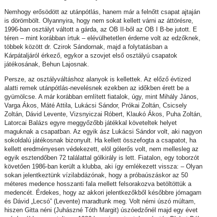
Nemhogy erősödött az utánpótlás, hanem már a felnőtt csapat ajtaján
is dörömbölt. Olyannyira, hogy nem sokat kellett várni az áttörésre,
1996-ban osztályt váltott a gárda, az OB II-ből az OB I B-be jutott. E
téren – mint korábban írtuk – elévülhetetlen érdeme volt az edzőknek,
többek között dr. Czirok Sándornak, majd a folytatásban a
Kárpátaljáról érkező, egykor a szovjet első osztályú csapatok
játékosának, Behun Lajosnak.
Persze, az osztályváltáshoz alanyok is kellettek. Az előző évtized
alatti remek utánpótlás-nevelésnek ezekben az időkben érett be a
gyümölcse. A már korábban említett fiatalok, úgy, mint Mihály János,
Varga Ákos, Máté Attila, Lukácsi Sándor, Prókai Zoltán, Csicsely
Zoltán, Dávid Levente, Vizsnyiczai Róbert, Klaukó Ákos, Puha Zoltán,
Latorcai Balázs egyre meggyőzőbb játékkal követeltek helyet
maguknak a csapatban. Az egyik ász Lukácsi Sándor volt, aki nagyon
sokoldalú játékosnak bizonyult. Ha kellett összefogta a csapatot, ha
kellett eredményesen védekezett, elöl gólerős volt, nem mellesleg az
egyik esztendőben 72 találattal gólkirály is lett. Fiatalon, egy toborzót
követően 1986-ban került a klubba, aki így emlékezett vissza: – Olyan
sokan jelentkeztünk vízilabdázónak, hogy a próbaúszáskor az 50
méteres medence hosszanti fala mellett felsorakozva betöltöttük a
medencét. Érdekes, hogy az akkori jelentkezőkből későbbre jómagam
és Dávid „Lecsó” (Levente) maradtunk meg. Volt némi úszó múltam,
hiszen Gitta néni (Juhászné Tóth Margit) úszóedzőnél majd egy évet