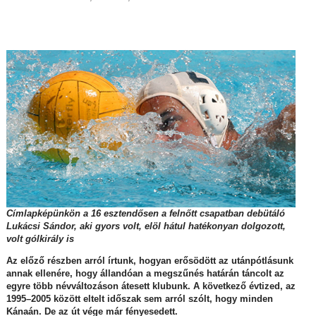
Címlapképünkön a 16 esztendősen a felnőtt csapatban debütáló
Lukácsi Sándor, aki gyors volt, elöl hátul hatékonyan dolgozott,
volt gólkirály is
Az előző részben arról írtunk, hogyan erősödött az utánpótlásunk
annak ellenére, hogy állandóan a megszűnés határán táncolt az
egyre több névváltozáson átesett klubunk. A következő évtized, az
1995–2005 között eltelt időszak sem arról szólt, hogy minden
Kánaán. De az út vége már fényesedett.