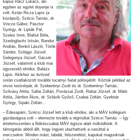
kapus Rácz Lukács, aki
egyben az egylet doyenje is
volt. Aztán Ricza Lajos (a
középső), Szécsi Tamás, dr.
Vincze Gábor, Pásztor
György, dr. Lipták Pál,
Szeles Imre, Blahut Béla,
Szedoglavits István, Bandur
András, Benkő László, Török
Sándor, Szilágyi József,
Gelegonya József, Gácsér
József, valamint a klub mai
ügyvezető elnöke, Balázs
Lajos. Akikhez az évtized
során csatlakozott további tucatnyi fiatal pólósjelölt. Köztük például az
orvos testvérpár, dr. Szeberényi Zsolt és dr. Szeberényi Tamás,
Szilvásy Attila, Sallai Zoltán, Povázsai Zsolt, Rattai József, dr. Máté
Attila, Jámbor Ákos, dr. Szlávik Győző, Csabai Zoltán, Gyebnár
György, Sipaki Zoltán…
– Édesapám, Szécsi József lett a klub elnöke, aki a MÁV kollégium
gazdaságisa volt – elemezte tovább a régmúltat Szécsi Tamás. – Így
értelemszerűen a Békéscsabai MÁV égisze alatt működtünk. A
támogatás abból állt, hogy ingyen utazhattunk a vasúttal a
meccsekre. Minden mást, labdát, felszerelést, kapukat magunknak