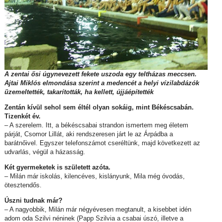
A zentai ősi úgynevezett fekete uszoda egy teltházas meccsen.
Ajtai Miklós elmondása szerint a medencét a helyi vízilabdázók
üzemeltették, takarították, ha kellett, újjáépítették
Zentán kívül sehol sem éltél olyan sokáig, mint Békéscsabán.
Tizenkét év.
– A szerelem. Itt, a békéscsabai strandon ismertem meg életem
párját, Csomor Lillát, aki rendszeresen járt le az Árpádba a
barátnőivel. Egyszer telefonszámot cseréltünk, majd következett az
udvarlás, végül a házasság.
Két gyermeketek is született azóta.
– Milán már iskolás, kilencéves, kislányunk, Mila még óvodás,
ötesztendős.
Úszni tudnak már?
– A nagyobbik, Milán már négyévesen megtanult, a kisebbet idén
adom oda Szilvi néninek (Papp Szilvia a csabai úszó, illetve a