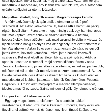
csak figyeltük, mikor szólalnak meg a szirénák… Aztán amikor újra
mehettünk a meccsekre, egy kisbusszal keltünk útra, és a sofőr nem
győzte kerülgetni az úton a krátereket.
Megváltás lehetett, hogy 16 évesen Magyarországra kerültél.
– A hódmezővásárhelyiek ajánlották számomra az első profi
szerződést. Az akkori játékosedzőjük, Kasza Attila hívott, én pedig
rögtön bevállaltam. Furcsa volt, hogy mindig csak egy harmincnapos
vízumot kaptam, ezért annak lejártakor kiutaztunk a határra,
bepecsételték, hogy átléptem azt, majd azonnal fordultunk vissza, és
újabb harminc napig érvényes volt az engedély. Két évet töltöttem el
így Vásárhelyen. Aztán 18 évesen hazamentem Zentára, és egyből
jöttek értem, bevittek katonának, mivel jött a háború koszovói
szakasza. Két évet elvett az életemből ez a szörnyűség. Addig a
sport is kiesett az életemből, majd hetven kilósan tértem vissza
Zentára. Emlékszem, június 20-án szereltem le, és két nappal később,
edzések nélkül is, de már mérkőzésre utaztam csapatommal. Az ezt
követő békésebb időszakban csaknem tíz hazai és külföldi első és
másodosztályú klubban játszottam, köztük Kecskeméten, Pécsett,
Cegléden is. Ez idő alatt megkaptam a magyar állampolgárságot,
idestova másfél évtizede. Szinte mindenhol gólkirályi címet is elértem.
Hogyan kerültél Békéscsabára?
– Egy nap megcsörrent a telefonom, és a csabaiak akkori
vezetőedzője, Kádár Józsi bácsi keresett. Elmondta, hogy évek óta
figyeli a teljesítményemet, és éppen egy ilyen típusú játékosra van