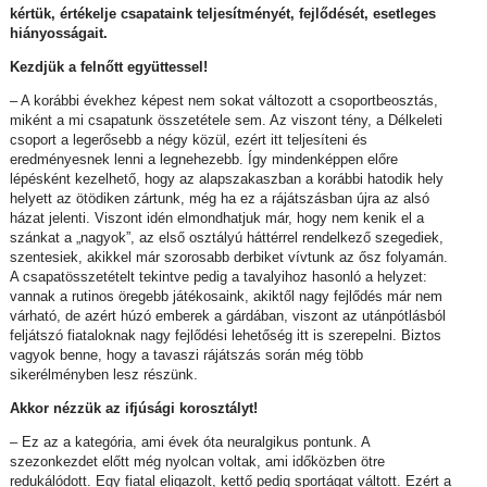
kértük, értékelje csapataink teljesítményét, fejlődését, esetleges
hiányosságait.
Kezdjük a felnőtt együttessel!
– A korábbi évekhez képest nem sokat változott a csoportbeosztás,
miként a mi csapatunk összetétele sem. Az viszont tény, a Délkeleti
csoport a legerősebb a négy közül, ezért itt teljesíteni és
eredményesnek lenni a legnehezebb. Így mindenképpen előre
lépésként kezelhető, hogy az alapszakaszban a korábbi hatodik hely
helyett az ötödiken zártunk, még ha ez a rájátszásban újra az alsó
házat jelenti. Viszont idén elmondhatjuk már, hogy nem kenik el a
szánkat a „nagyok”, az első osztályú háttérrel rendelkező szegediek,
szentesiek, akikkel már szorosabb derbiket vívtunk az ősz folyamán.
A csapatösszetételt tekintve pedig a tavalyihoz hasonló a helyzet:
vannak a rutinos öregebb játékosaink, akiktől nagy fejlődés már nem
várható, de azért húzó emberek a gárdában, viszont az utánpótlásból
feljátszó fiataloknak nagy fejlődési lehetőség itt is szerepelni. Biztos
vagyok benne, hogy a tavaszi rájátszás során még több
sikerélményben lesz részünk.
Akkor nézzük az ifjúsági korosztályt!
– Ez az a kategória, ami évek óta neuralgikus pontunk. A
szezonkezdet előtt még nyolcan voltak, ami időközben ötre
redukálódott. Egy fiatal eligazolt, kettő pedig sportágat váltott. Ezért a