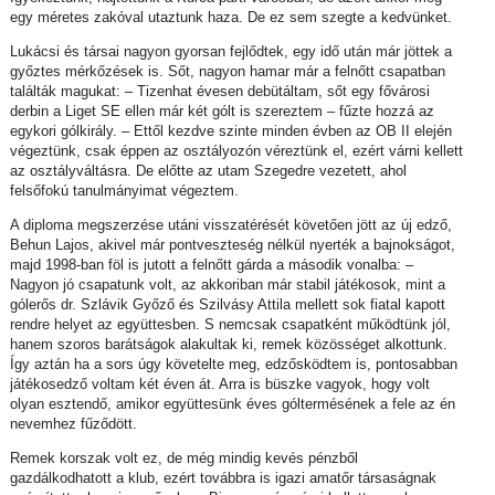
egy méretes zakóval utaztunk haza. De ez sem szegte a kedvünket.
Lukácsi és társai nagyon gyorsan fejlődtek, egy idő után már jöttek a
győztes mérkőzések is. Sőt, nagyon hamar már a felnőtt csapatban
találták magukat: – Tizenhat évesen debütáltam, sőt egy fővárosi
derbin a Liget SE ellen már két gólt is szereztem – fűzte hozzá az
egykori gólkirály. – Ettől kezdve szinte minden évben az OB II elején
végeztünk, csak éppen az osztályozón véreztünk el, ezért várni kellett
az osztályváltásra. De előtte az utam Szegedre vezetett, ahol
felsőfokú tanulmányimat végeztem.
A diploma megszerzése utáni visszatérését követően jött az új edző,
Behun Lajos, akivel már pontveszteség nélkül nyerték a bajnokságot,
majd 1998-ban föl is jutott a felnőtt gárda a második vonalba: –
Nagyon jó csapatunk volt, az akkoriban már stabil játékosok, mint a
gólerős dr. Szlávik Győző és Szilvásy Attila mellett sok fiatal kapott
rendre helyet az együttesben. S nemcsak csapatként működtünk jól,
hanem szoros barátságok alakultak ki, remek közösséget alkottunk.
Így aztán ha a sors úgy követelte meg, edzősködtem is, pontosabban
játékosedző voltam két éven át. Arra is büszke vagyok, hogy volt
olyan esztendő, amikor együttesünk éves góltermésének a fele az én
nevemhez fűződött.
Remek korszak volt ez, de még mindig kevés pénzből
gazdálkodhatott a klub, ezért továbbra is igazi amatőr társaságnak