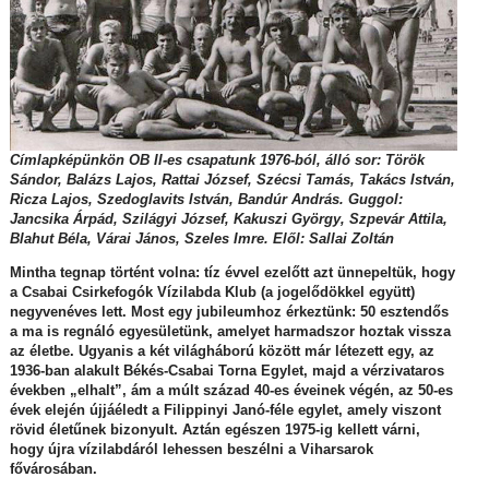
Címlapképünkön OB II-es csapatunk 1976-ból, álló sor: Török
Sándor, Balázs Lajos, Rattai József, Szécsi Tamás, Takács István,
Ricza Lajos, Szedoglavits István, Bandúr András. Guggol:
Jancsika Árpád, Szilágyi József, Kakuszi György, Szpevár Attila,
Blahut Béla, Várai János, Szeles Imre. Elől: Sallai Zoltán
Mintha tegnap történt volna: tíz évvel ezelőtt azt ünnepeltük, hogy
a Csabai Csirkefogók Vízilabda Klub (a jogelődökkel együtt)
negyvenéves lett. Most egy jubileumhoz érkeztünk: 50 esztendős
a ma is regnáló egyesületünk, amelyet harmadszor hoztak vissza
az életbe. Ugyanis a két világháború között már létezett egy, az
1936-ban alakult Békés-Csabai Torna Egylet, majd a vérzivataros
években „elhalt”, ám a múlt század 40-es éveinek végén, az 50-es
évek elején újjáéledt a Filippinyi Janó-féle egylet, amely viszont
rövid életűnek bizonyult. Aztán egészen 1975-ig kellett várni,
hogy újra vízilabdáról lehessen beszélni a Viharsarok
fővárosában.