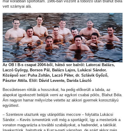
már korábban sportoltam. 1986-ban viszont a toborzó után Blahut Béla
vett szárnyai alá.
Az OB I B-s csapat 2004-ből, hátsó sor balról: Latorcai Balázs,
Laczó György, Borsos Pál, Balázs Lajos, Lukácsi Sándor.
Középső sor: Puha Zoltán, Laczó Péter, dr. Szlávik Győző,
Pásztor Attila. Elöl: Dávid Levente, Darida László
Becsületesen rótták a hosszokat, ha pedig előkerült a labda, az
alapokat igyekezett beléjük verni az egykori csabai pólós, Blahut Béla.
Ám nagyon hamar mélyvízbe vetette az akkori gyermek korosztályú
együttest.
– Szentesre utaztunk egy utánpótlás meccsre – folytatta Lukácsi
Sándor. – Kevés ismeretünk volt még a sportágról, így a mesterünk a
vonaton magyarázta a további szabályokat, a hadrendet, a taktikát.
Igyekeztünk, hajtottunk a Kurca-parti városban, de azért akkor még