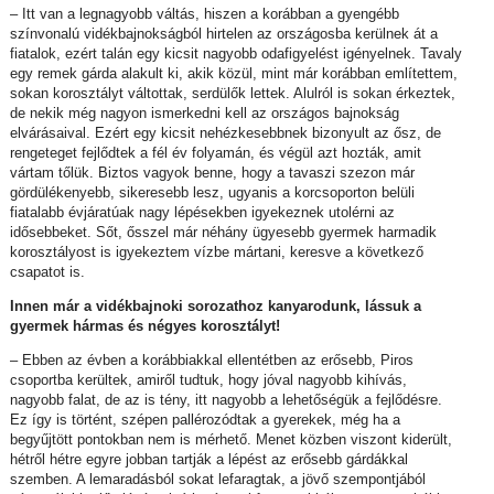
– Itt van a legnagyobb váltás, hiszen a korábban a gyengébb
színvonalú vidékbajnokságból hirtelen az országosba kerülnek át a
fiatalok, ezért talán egy kicsit nagyobb odafigyelést igényelnek. Tavaly
egy remek gárda alakult ki, akik közül, mint már korábban említettem,
sokan korosztályt váltottak, serdülők lettek. Alulról is sokan érkeztek,
de nekik még nagyon ismerkedni kell az országos bajnokság
elvárásaival. Ezért egy kicsit nehézkesebbnek bizonyult az ősz, de
rengeteget fejlődtek a fél év folyamán, és végül azt hozták, amit
vártam tőlük. Biztos vagyok benne, hogy a tavaszi szezon már
gördülékenyebb, sikeresebb lesz, ugyanis a korcsoporton belüli
fiatalabb évjáratúak nagy lépésekben igyekeznek utolérni az
idősebbeket. Sőt, ősszel már néhány ügyesebb gyermek harmadik
korosztályost is igyekeztem vízbe mártani, keresve a következő
csapatot is.
Innen már a vidékbajnoki sorozathoz kanyarodunk, lássuk a
gyermek hármas és négyes korosztályt!
– Ebben az évben a korábbiakkal ellentétben az erősebb, Piros
csoportba kerültek, amiről tudtuk, hogy jóval nagyobb kihívás,
nagyobb falat, de az is tény, itt nagyobb a lehetőségük a fejlődésre.
Ez így is történt, szépen pallérozódtak a gyerekek, még ha a
begyűjtött pontokban nem is mérhető. Menet közben viszont kiderült,
hétről hétre egyre jobban tartják a lépést az erősebb gárdákkal
szemben. A lemaradásból sokat lefaragtak, a jövő szempontjából