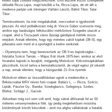
kellett saját zsebből megszereznünk. Első edzőink között szerepeltek
idősebb Ricza Lajos, majd később a fia, Ricza Lajos, de ott állt a
medence partján sok tréningen Várfalvi László, Bálint Tibor, Tatai
Tibor…
Természetesen, ha már megalakultak, meccseket is igyekeztek
játszani. Az első próbálkozást még dr. Vincze Gábor szervezte meg,
amikor egy barátságos felkészülési mérkőzésre Szegedre utazott a
csapat, ahol a Tisza-parti város ifjúsági gárdájával mérték össze
erejüket. Annak ellenére, hogy egy méretes zakót kaptak (38–0), egy
pillanatra sem ment el a sportágtól a kedve senkinek.
– Olyannyira nem, hogy beneveztünk az OB II-es bajnokságba –
folytatta Szécsi Tamás. – Május 8-át írtunk 1975-ben, amikor az első
hivatalos bajnoki is lezajlott, mégpedig Miskolcon. Kölcsönsapkákban
játszottunk, kicsit tartva a bemutatkozástól, de végül egész jól sikerült
a nap, annak ellenére, hogy a házigazdák 21–0-ra nyertek.
Miskolcon ebben az összeállításban ugrott a medencébe a
Békéscsabai MÁV néven futó csapat: Balázs L. — Ricza, Szécsi,
Lipták, Pásztor Gy., Bandur, Szedoglavics, Gelegonya, Szeles,
Blahut, Szilágyi J., Gacsér.
Akkoriban még szó sem volt arról, hogy sátrat állítsanak fel az 50
méteres versenymedence fölé, így pedig meglehetősen mostoha
körülmények között készültek – amit ma aligha vállalnának a fiatalok.