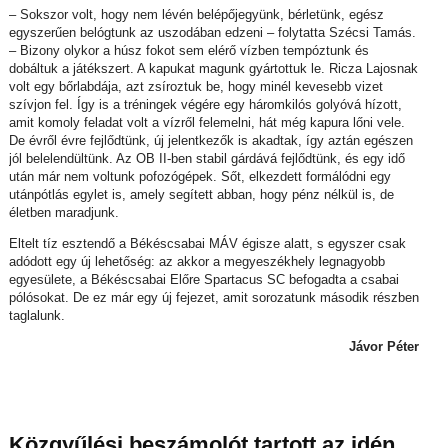
– Sokszor volt, hogy nem lévén belépőjegyünk, bérletünk, egész
egyszerűen belógtunk az uszodában edzeni – folytatta Szécsi Tamás.
– Bizony olykor a húsz fokot sem elérő vízben tempóztunk és
dobáltuk a játékszert. A kapukat magunk gyártottuk le. Ricza Lajosnak
volt egy bőrlabdája, azt zsíroztuk be, hogy minél kevesebb vizet
szívjon fel. Így is a tréningek végére egy háromkilós golyóvá hízott,
amit komoly feladat volt a vízről felemelni, hát még kapura lőni vele.
De évről évre fejlődtünk, új jelentkezők is akadtak, így aztán egészen
jól belelendültünk. Az OB II-ben stabil gárdává fejlődtünk, és egy idő
után már nem voltunk pofozógépek. Sőt, elkezdett formálódni egy
utánpótlás egylet is, amely segített abban, hogy pénz nélkül is, de
életben maradjunk.
Eltelt tíz esztendő a Békéscsabai MÁV égisze alatt, s egyszer csak
adódott egy új lehetőség: az akkor a megyeszékhely legnagyobb
egyesülete, a Békéscsabai Előre Spartacus SC befogadta a csabai
pólósokat. De ez már egy új fejezet, amit sorozatunk második részben
taglalunk.
Jávor Péter
Közgyűlési beszámolót tartott az idén