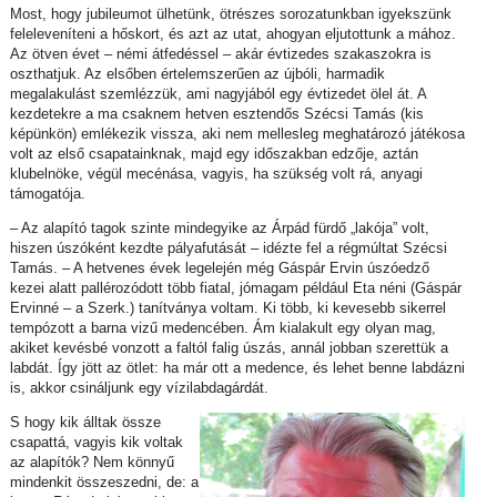
Most, hogy jubileumot ülhetünk, ötrészes sorozatunkban igyekszünk
feleleveníteni a hőskort, és azt az utat, ahogyan eljutottunk a mához.
Az ötven évet – némi átfedéssel – akár évtizedes szakaszokra is
oszthatjuk. Az elsőben értelemszerűen az újbóli, harmadik
megalakulást szemlézzük, ami nagyjából egy évtizedet ölel át. A
kezdetekre a ma csaknem hetven esztendős Szécsi Tamás (kis
képünkön) emlékezik vissza, aki nem mellesleg meghatározó játékosa
volt az első csapatainknak, majd egy időszakban edzője, aztán
klubelnöke, végül mecénása, vagyis, ha szükség volt rá, anyagi
támogatója.
– Az alapító tagok szinte mindegyike az Árpád fürdő „lakója” volt,
hiszen úszóként kezdte pályafutását – idézte fel a régmúltat Szécsi
Tamás. – A hetvenes évek legelején még Gáspár Ervin úszóedző
kezei alatt pallérozódott több fiatal, jómagam például Eta néni (Gáspár
Ervinné – a Szerk.) tanítványa voltam. Ki több, ki kevesebb sikerrel
tempózott a barna vizű medencében. Ám kialakult egy olyan mag,
akiket kevésbé vonzott a faltól falig úszás, annál jobban szerettük a
labdát. Így jött az ötlet: ha már ott a medence, és lehet benne labdázni
is, akkor csináljunk egy vízilabdagárdát.
S hogy kik álltak össze
csapattá, vagyis kik voltak
az alapítók? Nem könnyű
mindenkit összeszedni, de: a