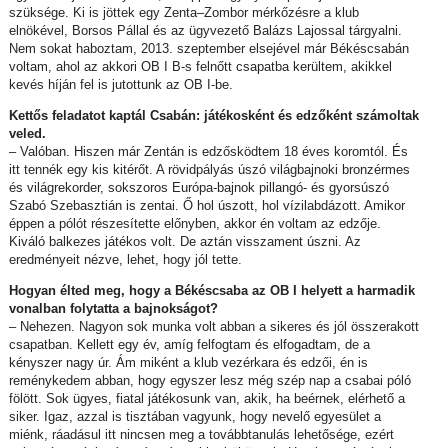
szüksége. Ki is jöttek egy Zenta–Zombor mérkőzésre a klub
elnökével, Borsos Pállal és az ügyvezető Balázs Lajossal tárgyalni.
Nem sokat haboztam, 2013. szeptember elsejével már Békéscsabán
voltam, ahol az akkori OB I B-s felnőtt csapatba kerültem, akikkel
kevés híján fel is jutottunk az OB I-be.
Kettős feladatot kaptál Csabán: játékosként és edzőként számoltak
veled.
– Valóban. Hiszen már Zentán is edzősködtem 18 éves koromtól. És
itt tennék egy kis kitérőt. A rövidpályás úszó világbajnoki bronzérmes
és világrekorder, sokszoros Európa-bajnok pillangó- és gyorsúszó
Szabó Szebasztián is zentai. Ő hol úszott, hol vízilabdázott. Amikor
éppen a pólót részesítette előnyben, akkor én voltam az edzője.
Kiváló balkezes játékos volt. De aztán visszament úszni. Az
eredményeit nézve, lehet, hogy jól tette.
Hogyan élted meg, hogy a Békéscsaba az OB I helyett a harmadik
vonalban folytatta a bajnokságot?
– Nehezen. Nagyon sok munka volt abban a sikeres és jól összerakott
csapatban. Kellett egy év, amíg felfogtam és elfogadtam, de a
kényszer nagy úr. Ám miként a klub vezérkara és edzői, én is
reménykedem abban, hogy egyszer lesz még szép nap a csabai póló
fölött. Sok ügyes, fiatal játékosunk van, akik, ha beérnek, elérhető a
siker. Igaz, azzal is tisztában vagyunk, hogy nevelő egyesület a
miénk, ráadásul itt nincsen meg a továbbtanulás lehetősége, ezért