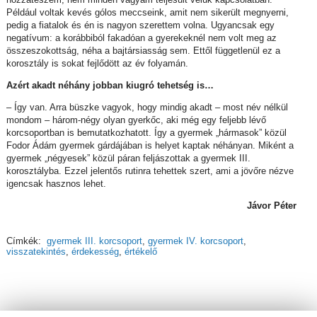
Például voltak kevés gólos meccseink, amit nem sikerült megnyerni,
pedig a fiatalok és én is nagyon szerettem volna. Ugyancsak egy
negatívum: a korábbiból fakadóan a gyerekeknél nem volt meg az
összeszokottság, néha a bajtársiasság sem. Ettől függetlenül ez a
korosztály is sokat fejlődött az év folyamán.
Azért akadt néhány jobban kiugró tehetség is…
– Így van. Arra büszke vagyok, hogy mindig akadt – most név nélkül
mondom – három-négy olyan gyerkőc, aki még egy feljebb lévő
korcsoportban is bemutatkozhatott. Így a gyermek „hármasok” közül
Fodor Ádám gyermek gárdájában is helyet kaptak néhányan. Miként a
gyermek „négyesek” közül páran feljászottak a gyermek III.
korosztályba. Ezzel jelentős rutinra tehettek szert, ami a jövőre nézve
igencsak hasznos lehet.
Jávor Péter
Címkék:
gyermek III. korcsoport
,
gyermek IV. korcsoport
,
visszatekintés
,
érdekesség
,
értékelő