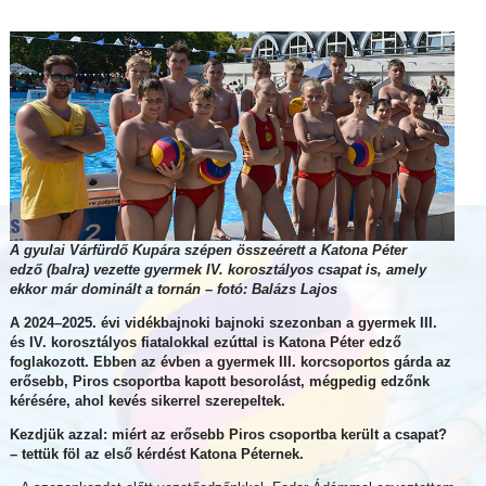
A gyulai Várfürdő Kupára szépen összeérett a Katona Péter
edző (balra) vezette gyermek IV. korosztályos csapat is, amely
ekkor már dominált a tornán – fotó: Balázs Lajos
A 2024–2025. évi vidékbajnoki bajnoki szezonban a gyermek III.
és IV. korosztályos fiatalokkal ezúttal is Katona Péter edző
foglakozott. Ebben az évben a gyermek III. korcsoportos gárda az
erősebb, Piros csoportba kapott besorolást, mégpedig edzőnk
kérésére, ahol kevés sikerrel szerepeltek.
Kezdjük azzal: miért az erősebb Piros csoportba került a csapat?
– tettük föl az első kérdést Katona Péternek.