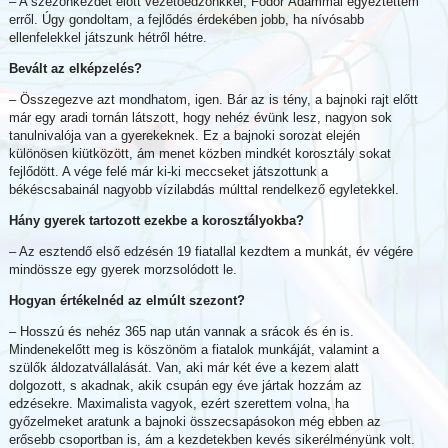
– A szezonkezdet előtt vezetőedzőnkkel, Fodor Ádámmal egyeztettem
erről. Úgy gondoltam, a fejlődés érdekében jobb, ha nívósabb
ellenfelekkel játszunk hétről hétre.
Bevált az elképzelés?
– Összegezve azt mondhatom, igen. Bár az is tény, a bajnoki rajt előtt
már egy aradi tornán látszott, hogy nehéz évünk lesz, nagyon sok
tanulnivalója van a gyerekeknek. Ez a bajnoki sorozat elején
különösen kiütközött, ám menet közben mindkét korosztály sokat
fejlődött. A vége felé már ki-ki meccseket játszottunk a
békéscsabainál nagyobb vízilabdás múlttal rendelkező egyletekkel.
Hány gyerek tartozott ezekbe a korosztályokba?
– Az esztendő első edzésén 19 fiatallal kezdtem a munkát, év végére
mindössze egy gyerek morzsolódott le.
Hogyan értékelnéd az elmúlt szezont?
– Hosszú és nehéz 365 nap után vannak a srácok és én is.
Mindenekelőtt meg is köszönöm a fiatalok munkáját, valamint a
szülők áldozatvállalását. Van, aki már két éve a kezem alatt
dolgozott, s akadnak, akik csupán egy éve jártak hozzám az
edzésekre. Maximalista vagyok, ezért szerettem volna, ha
győzelmeket aratunk a bajnoki összecsapásokon még ebben az
erősebb csoportban is, ám a kezdetekben kevés sikerélményünk volt.