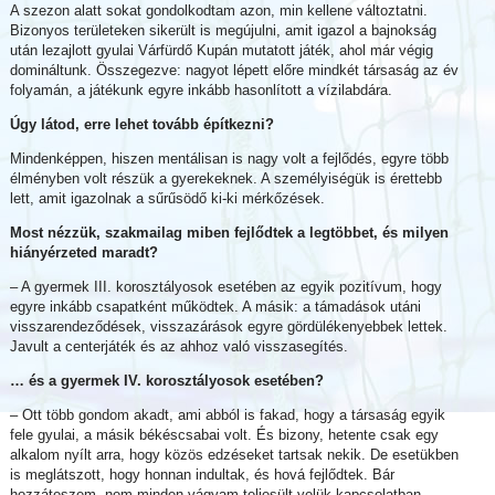
A szezon alatt sokat gondolkodtam azon, min kellene változtatni.
Bizonyos területeken sikerült is megújulni, amit igazol a bajnokság
után lezajlott gyulai Várfürdő Kupán mutatott játék, ahol már végig
domináltunk. Összegezve: nagyot lépett előre mindkét társaság az év
folyamán, a játékunk egyre inkább hasonlított a vízilabdára.
Úgy látod, erre lehet tovább építkezni?
Mindenképpen, hiszen mentálisan is nagy volt a fejlődés, egyre több
élményben volt részük a gyerekeknek. A személyiségük is érettebb
lett, amit igazolnak a sűrűsödő ki-ki mérkőzések.
Most nézzük, szakmailag miben fejlődtek a legtöbbet, és milyen
hiányérzeted maradt?
– A gyermek III. korosztályosok esetében az egyik pozitívum, hogy
egyre inkább csapatként működtek. A másik: a támadások utáni
visszarendeződések, visszazárások egyre gördülékenyebbek lettek.
Javult a centerjáték és az ahhoz való visszasegítés.
… és a gyermek IV. korosztályosok esetében?
– Ott több gondom akadt, ami abból is fakad, hogy a társaság egyik
fele gyulai, a másik békéscsabai volt. És bizony, hetente csak egy
alkalom nyílt arra, hogy közös edzéseket tartsak nekik. De esetükben
is meglátszott, hogy honnan indultak, és hová fejlődtek. Bár
hozzáteszem, nem minden vágyam teljesült velük kapcsolatban.