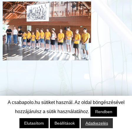
A csabapolo.hu sütiket használ. Az oldal böngészésével
hozzájárulsz a sütik használatához.
Rendben
© Csabai Csirkefogók Vízilabda Klub
Elutasítom
Beállítások
Adatkezelés