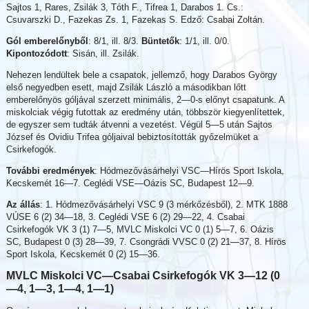
Sajtos 1, Rares, Zsilák 3, Tóth F., Tifrea 1, Darabos 1. Cs.:
Csuvarszki D., Fazekas Zs. 1, Fazekas S. Edző: Csabai Zoltán.
Gól emberelőnyből
: 8/1, ill. 8/3.
Büntetők
: 1/1, ill. 0/0.
Kipontozódott
: Sisán, ill. Zsilák.
Nehezen lendültek bele a csapatok, jellemző, hogy Darabos György
első negyedben esett, majd Zsilák László a másodikban lőtt
emberelőnyös góljával szerzett minimális, 2—0-s előnyt csapatunk. A
miskolciak végig futottak az eredmény után, többször kiegyenlítettek,
de egyszer sem tudták átvenni a vezetést. Végül 5—5 után Sajtos
József és Ovidiu Trifea góljaival bebiztosították győzelmüket a
Csirkefogók.
További eredmények
: Hódmezővásárhelyi VSC—Hírös Sport Iskola,
Kecskemét 16—7. Ceglédi VSE—Oázis SC, Budapest 12—9.
Az állás
: 1. Hódmezővásárhelyi VSC 9 (3 mérkőzésből), 2. MTK 1888
VÚSE 6 (2) 34—18, 3. Ceglédi VSE 6 (2) 29—22, 4. Csabai
Csirkefogók VK 3 (1) 7—5, MVLC Miskolci VC 0 (1) 5—7, 6. Oázis
SC, Budapest 0 (3) 28—39, 7. Csongrádi VVSC 0 (2) 21—37, 8. Hírös
Sport Iskola, Kecskemét 0 (2) 15—36.
MVLC Miskolci VC—Csabai Csirkefogók VK 3—12 (0
—4, 1—3, 1—4, 1—1)