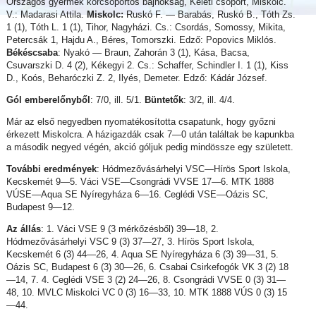
Országos gyermek korcsoportos bajnokság, Keleti csoport, Miskolc.
V.: Madarasi Attila.
Miskolc:
Ruskó F. — Barabás, Ruskó B., Tóth Zs.
1 (1), Tóth L. 1 (1), Tihor, Nagyházi. Cs.: Csordás, Somossy, Mikita,
Petercsák 1, Hajdu A., Béres, Tomorszki. Edző: Popovics Miklós.
Békéscsaba
: Nyakó — Braun, Zahorán 3 (1), Kása, Bacsa,
Csuvarszki D. 4 (2), Kékegyi 2. Cs.: Schaffer, Schindler I. 1 (1), Kiss
D., Koós, Beharóczki Z. 2, Ilyés, Demeter. Edző: Kádár József.
Gól emberelőnyből
: 7/0, ill. 5/1.
Büntetők
: 3/2, ill. 4/4.
Már az első negyedben nyomatékosította csapatunk, hogy győzni
érkezett Miskolcra. A házigazdák csak 7—0 után találtak be kapunkba
a második negyed végén, akció góljuk pedig mindössze egy született.
További eredmények
: Hódmezővásárhelyi VSC—Hírös Sport Iskola,
Kecskemét 9—5. Váci VSE—Csongrádi VVSE 17—6. MTK 1888
VÚSE—Aqua SE Nyíregyháza 6—16. Ceglédi VSE—Oázis SC,
Budapest 9—12.
Az állás
: 1. Váci VSE 9 (3 mérkőzésből) 39—18, 2.
Hódmezővásárhelyi VSC 9 (3) 37—27, 3. Hírös Sport Iskola,
Kecskemét 6 (3) 44—26, 4. Aqua SE Nyíregyháza 6 (3) 39—31, 5.
Oázis SC, Budapest 6 (3) 30—26, 6. Csabai Csirkefogók VK 3 (2) 18
—14, 7. 4. Ceglédi VSE 3 (2) 24—26, 8. Csongrádi VVSE 0 (3) 31—
48, 10. MVLC Miskolci VC 0 (3) 16—33, 10. MTK 1888 VÚS 0 (3) 15
—44.