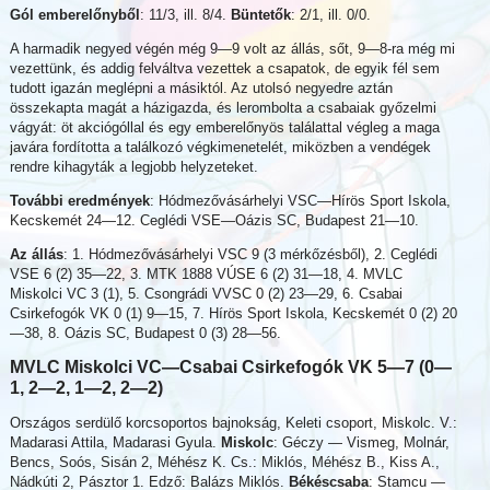
Gól emberelőnyből
: 11/3, ill. 8/4.
Büntetők
: 2/1, ill. 0/0.
A harmadik negyed végén még 9—9 volt az állás, sőt, 9—8-ra még mi
vezettünk, és addig felváltva vezettek a csapatok, de egyik fél sem
tudott igazán meglépni a másiktól. Az utolsó negyedre aztán
összekapta magát a házigazda, és lerombolta a csabaiak győzelmi
vágyát: öt akciógóllal és egy emberelőnyös találattal végleg a maga
javára fordította a találkozó végkimenetelét, miközben a vendégek
rendre kihagyták a legjobb helyzeteket.
További eredmények
: Hódmezővásárhelyi VSC—Hírös Sport Iskola,
Kecskemét 24—12. Ceglédi VSE—Oázis SC, Budapest 21—10.
Az állás
: 1. Hódmezővásárhelyi VSC 9 (3 mérkőzésből), 2. Ceglédi
VSE 6 (2) 35—22, 3. MTK 1888 VÚSE 6 (2) 31—18, 4. MVLC
Miskolci VC 3 (1), 5. Csongrádi VVSC 0 (2) 23—29, 6. Csabai
Csirkefogók VK 0 (1) 9—15, 7. Hírös Sport Iskola, Kecskemét 0 (2) 20
—38, 8. Oázis SC, Budapest 0 (3) 28—56.
MVLC Miskolci VC—Csabai Csirkefogók VK 5—7 (0—
1, 2—2, 1—2, 2—2)
Országos serdülő korcsoportos bajnokság, Keleti csoport, Miskolc. V.:
Madarasi Attila, Madarasi Gyula.
Miskolc
: Géczy — Vismeg, Molnár,
Bencs, Soós, Sisán 2, Méhész K. Cs.: Miklós, Méhész B., Kiss A.,
Nádkúti 2, Pásztor 1. Edző: Balázs Miklós.
Békéscsaba
: Stamcu —