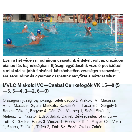
Ezen a hét végén mindhárom csapatunk érdekelt volt az országos
utánpótlás-bajnokságban. Ifjúsági együttesünk vezető pozícióból
a miskolciak jobb finisének köszönhetően vereséget szenvedett,
ám serdülőink és gyermek csapatunk legyőzte a házigazdákat.
MVLC Miskolci VC—Csabai Csirkefogók VK 15—9 (5
—3, 3—4, 1—2, 6—0)
Országos ifjúsági bajnokság, Keleti csoport, Miskolc. V.: Madarasi
Attila, Madarasi Gyula.
Miskolc:
Kazsimér — Ladányi 3, Gergely 5,
Bencs, Tóka 1, Bogyay 4, Déri. Cs.: Vismeg 1, Soós, Sisán 1,
Méhész K., Pásztor. Edző: Jakab Dániel.
Békéscsaba
: Stamcu —
Tóth K., Szeles, Rares 3, Vincze 1, Popovics B. 1, Mayer. Cs.: Vesa
1, Sajtos, Zsilák 1, Trifea 2, Tóth Sz. Edző: Csabai Zoltán.