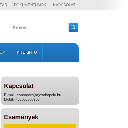
TÁR
DOKUMENTUMOK
KAPCSOLAT
VUM
KITEKINTŐ
Kapcsolat
E-mail: csabapolo(at)csabapolo.hu
Mobil: +36306588950
Események