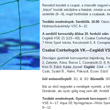
Remekül kezdett a csapat, a második negyed vé
„frászt” hozták edzőjükre a fiatalok, miután a c
utolérték (9—9), majd fordítottak a csabaiak, é
További eredmények. Serdülők. 10.00
: Oázi
Hódmezővásárhelyi VSC 8—12.
A serdülő korosztály állása 10. forduló után
Ceglédi VSE 21 (123—93), 4. Csabai Csirkefog
7 Hírös Sport Iskola, Kecskemét 5, 8. Csongrá
Csabai Csirkefogók VK—
Ceglédi V
Országos gyermek korcsoportos bajnokság, Kel
2, Zahorán, Kása, Bacsa 1, Csuvarszki D. 8, Ké
Kiss D. Edző: Kádár József.
Cegléd
: Zöldi — 
Csáti, Szabó B., Halmi, Pákozdi, Ecser. Edző: 
Gól emberelőnyből
: 3/1, ill. 3/2.
Büntetők
: 0/0
Bár az első negyedet a vendégek nyerték, a fol
Donátnak, aki nyolc gólig meg sem állt. Amiből
További eredmények. Gyermek korcsoport.
VSE 4—17. Aqua SE Nyíregyháza—Hírös Spor
8—12.