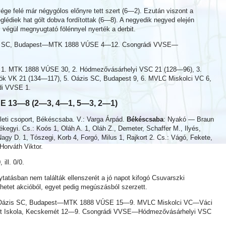
ge felé már négygólos előnyre tett szert (6—2). Ezután viszont a
eglédiek hat gólt dobva fordítottak (6—8). A negyedik negyed elején
s végül megnyugtató fölénnyel nyerték a derbit.
s SC, Budapest—MTK 1888 VÚSE 4—12. Csongrádi VVSE—
: 1. MTK 1888 VÚSE 30, 2. Hódmezővásárhelyi VSC 21 (128—96), 3.
ók VK 21 (134—117), 5. Oázis SC, Budapest 9, 6. MVLC Miskolci VC 6,
di VVSE 1.
SE 13—8 (2—3, 4—1, 5—3, 2—1)
eti csoport, Békéscsaba. V.: Varga Árpád.
Békéscsaba
: Nyakó — Braun
kegyi. Cs.: Koós 1, Oláh A. 1, Oláh Z., Demeter, Schaffer M., Ilyés,
Nagy D. 1, Tószegi, Korb 4, Forgó, Milus 1, Rajkort 2. Cs.: Vágó, Fekete,
Horváth Viktor.
, ill. 0/0.
ytatásban nem találták ellenszerét a jó napot kifogó Csuvarszki
 hetet akcióból, egyet pedig megúszásból szerzett.
Oázis SC, Budapest—MTK 1888 VÚSE 15—9. MVLC Miskolci VC—Váci
t Iskola, Kecskemét 12—9. Csongrádi VVSE—Hódmezővásárhelyi VSC