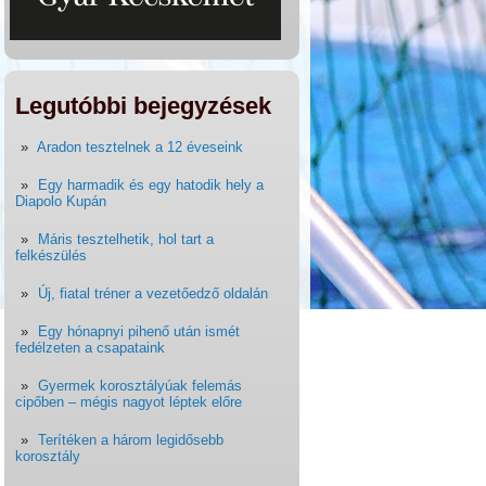
Legutóbbi bejegyzések
Aradon tesztelnek a 12 éveseink
Egy harmadik és egy hatodik hely a
Diapolo Kupán
Máris tesztelhetik, hol tart a
felkészülés
Új, fiatal tréner a vezetőedző oldalán
Egy hónapnyi pihenő után ismét
fedélzeten a csapataink
Gyermek korosztályúak felemás
cipőben – mégis nagyot léptek előre
Terítéken a három legidősebb
korosztály