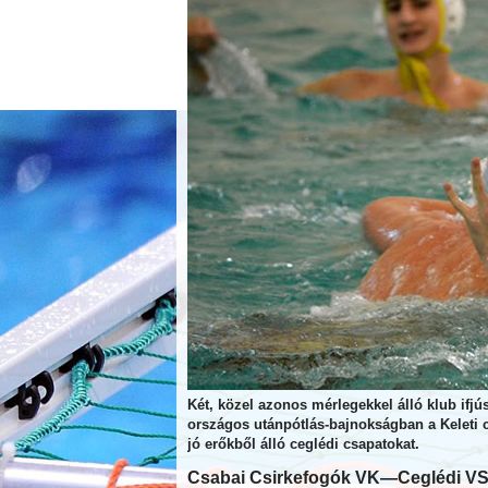
Két, közel azonos mérlegekkel álló klub ifjú
országos utánpótlás-bajnokságban a Keleti
jó erőkből álló ceglédi csapatokat.
Csabai Csirkefogók VK—
Ceglédi V