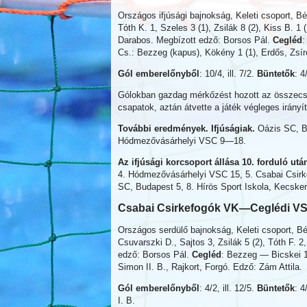
Országos ifjúsági bajnokság, Keleti csoport, 
Tóth K. 1, Szeles 3 (1), Zsilák 8 (2), Kiss B. 1
Darabos. Megbízott edző: Borsos Pál.
Cegléd
:
Cs.: Bezzeg (kapus), Kökény 1 (1), Erdős, Zsír
Gól emberelőnyből
: 10/4, ill. 7/2.
Büntetők
: 4
Gólokban gazdag mérkőzést hozott az összecsa
csapatok, aztán átvette a játék végleges irány
További eredmények. Ifjúságiak.
Oázis SC, 
Hódmezővásárhelyi VSC 9—18.
Az ifjúsági korcsoport állása 10. forduló utá
4. Hódmezővásárhelyi VSC 15, 5. Csabai Csir
SC, Budapest 5, 8. Hírös Sport Iskola, Kecske
Csabai Csirkefogók VK—
Ceglédi V
Országos serdülő bajnokság, Keleti csoport, B
Csuvarszki D., Sajtos 3, Zsilák 5 (2), Tóth F. 
edző: Borsos Pál.
Cegléd
: Bezzeg — Bicskei 1,
Simon II. B., Rajkort, Forgó. Edző: Zám Attila.
Gól emberelőnyből
: 4/2, ill. 12/5.
Büntetők
: 4
I. B.