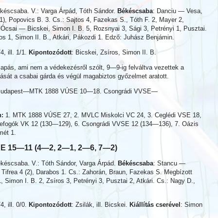
Békéscsaba. V.: Varga Árpád, Tóth Sándor.
Békéscsaba
: Danciu — Vesa,
 (1), Popovics B. 3. Cs.: Sajtos 4, Fazekas S., Tóth F. 2, Mayer 2,
 Ócsai — Bicskei, Simon I. B. 5, Rozsnyai 3, Sági 3, Petrényi 1, Pusztai.
os 1, Simon II. B., Atkári, Pákozdi 1. Edző: Juhász Benjámin.
/4, ill. 1/1.
Kipontozódott
: Bicskei, Zsíros, Simon II. B.
pás, ami nem a védekezésről szólt, 9—9-ig felváltva vezettek a
ítását a csabai gárda és végül magabiztos győzelmet aratott.
Budapest—MTK 1888 VÚSE 10—18. Csongrádi VVSE—
n:
1. MTK 1888 VÚSE 27, 2. MVLC Miskolci VC 24, 3. Ceglédi VSE 18,
kefogók VK 12 (130—129), 6. Csongrádi VVSE 12 (134—136), 7. Oázis
mét 1.
SE 15—11 (4—2, 2—1, 2—6, 7—2)
ékéscsaba. V.: Tóth Sándor, Varga Árpád.
Békéscsaba
: Stancu —
2, Tifrea 4 (2), Darabos 1. Cs.: Zahorán, Braun, Fazekas S. Megbízott
 Simon I. B. 2, Zsíros 3, Petrényi 3, Pusztai 2, Atkári. Cs.: Nagy D.,
/4, ill. 0/0.
Kipontozódott
: Zsilák, ill. Bicskei.
Kiállítás cserével
: Simon