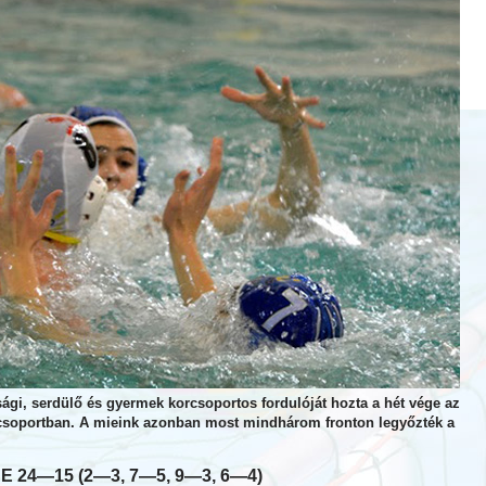
sági, serdülő és gyermek korcsoportos fordulóját hozta a hét vége az
 csoportban. A mieink azonban most mindhárom fronton legyőzték a
SE 24—15 (2—3, 7—5, 9—3, 6—4)