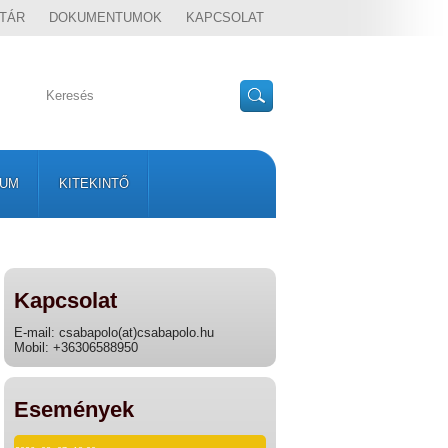
TÁR
DOKUMENTUMOK
KAPCSOLAT
VUM
KITEKINTŐ
Kapcsolat
E-mail: csabapolo(at)csabapolo.hu
Mobil: +36306588950
Események