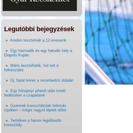
Legutóbbi bejegyzések
Aradon tesztelnek a 12 éveseink
Egy harmadik és egy hatodik hely a
Diapolo Kupán
Máris tesztelhetik, hol tart a
felkészülés
Új, fiatal tréner a vezetőedző oldalán
Egy hónapnyi pihenő után ismét
fedélzeten a csapataink
Gyermek korosztályúak felemás
cipőben – mégis nagyot léptek előre
Terítéken a három legidősebb
korosztály