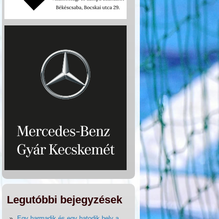
Legutóbbi bejegyzések
Egy harmadik és egy hatodik hely a