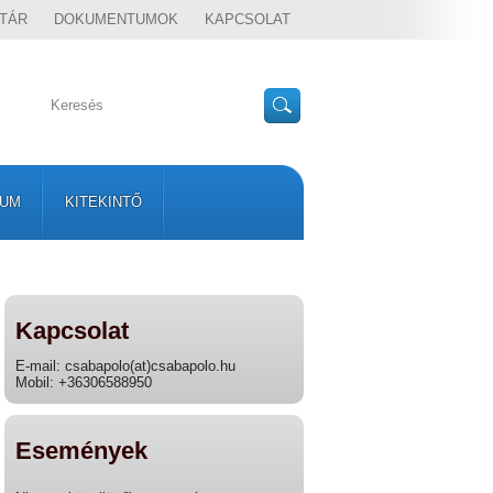
TÁR
DOKUMENTUMOK
KAPCSOLAT
VUM
KITEKINTŐ
Kapcsolat
E-mail: csabapolo(at)csabapolo.hu
Mobil: +36306588950
Események