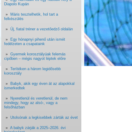
Diapolo Kupán
Máris tesztelhetik, hol tart a
felkészülés
Új, fiatal tréner a vezetőedző oldalán
Egy hónapnyi pihenő után ismét
fedélzeten a csapataink
Gyermek korosztályúak felemás
cipőben – mégis nagyot léptek előre
Terítéken a három legidősebb
korosztály
Babyk, akik egy éven át az alapokkal
ismerkedtek
Nyeretlenül és veretlenül, de nem
mindegy, hogy az alsó-, vagy a
felsőházban
Utolsónak a legkisebbek zárták az évet
A babyk zárják a 2025–2026. évi