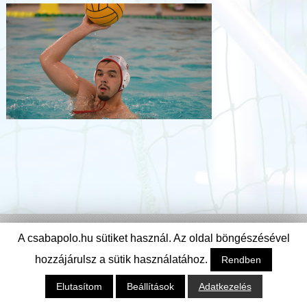
A csabapolo.hu sütiket használ. Az oldal böngészésével
hozzájárulsz a sütik használatához.
Rendben
© Csabai Csirkefogók Vízilabda Klub
Elutasítom
Beállítások
Adatkezelés