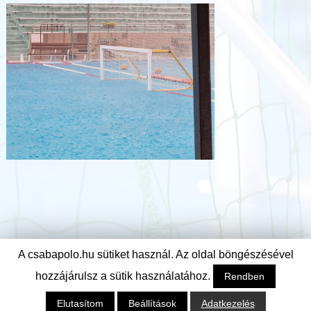
A csabapolo.hu sütiket használ. Az oldal böngészésével
hozzájárulsz a sütik használatához.
Rendben
Elutasítom
Beállítások
Adatkezelés
© Csabai Csirkefogók Vízilabda Klub