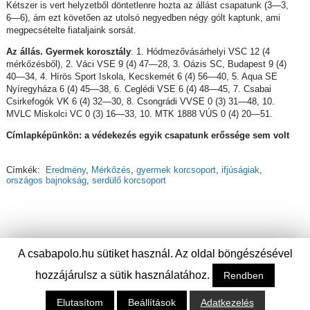
Kétszer is vert helyzetből döntetlenre hozta az állást csapatunk (3—3,
6—6), ám ezt követően az utolsó negyedben négy gólt kaptunk, ami
megpecsételte fiataljaink sorsát.
Az állás. Gyermek korosztály
: 1. Hódmezővásárhelyi VSC 12 (4
mérkőzésből), 2. Váci VSE 9 (4) 47—28, 3. Oázis SC, Budapest 9 (4)
40—34, 4. Hírös Sport Iskola, Kecskemét 6 (4) 56—40, 5. Aqua SE
Nyíregyháza 6 (4) 45—38, 6. Ceglédi VSE 6 (4) 48—45, 7. Csabai
Csirkefogók VK 6 (4) 32—30, 8. Csongrádi VVSE 0 (3) 31—48, 10.
MVLC Miskolci VC 0 (3) 16—33, 10. MTK 1888 VÚS 0 (4) 20—51.
Címlapképünkön: a védekezés egyik csapatunk erőssége sem volt
Címkék:
Eredmény
,
Mérkőzés
,
gyermek korcsoport
,
ifjúságiak
,
országos bajnokság
,
serdülő korcsoport
A csabapolo.hu sütiket használ. Az oldal böngészésével
hozzájárulsz a sütik használatához.
Rendben
Elutasítom
Beállítások
Adatkezelés
© Csabai Csirkefogók Vízilabda Klub