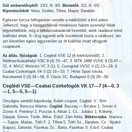
Gól emberelőnyből
: 13/2, ill. 3/0.
Büntetők
: 2/2, ill. 0/0.
Kipontozódott
: Vesa, Szeles, Tifrea, Mayer, Darabos.
Egészen furcsa felfogásban vezette a mérkőzést a bíró páros.
Jellemző, hogy a házigazdáknál mindössze három személyi hibát
jegyezhettünk, míg a békéscsabaiaknál tizenötöt, amik ráadásul mind
kiállítást értek. 6—6-ig egyenlő erők küzdelmét hozta a találkozó, ám
azt követően egész egyszerűen az öt kiállítás miatt elfogyott
csapatunk.
Az állás. Ifjúságiak
: 1. Ceglédi VSE 12 (4 mérkőzésből), 2.
Hódmezővásárhelyi VSC 9 (4) 70—47, 3. MTK 1888 VÚSE 9 (3) 47—
31, 4. MVLC Miskolci VC 3 (1), 5. Csongrádi VVSC 0 (2) 23—29, 6.
Csabai Csirkefogók VK 0 (2) 16—33, 7. Hírös Sport Iskola,
Kecskemét 0 (3) 34—58, 8. Oázis SC, Budapest 0 (3) 28—56.
Ceglédi VSE—Csabai Csirkefogók VK 17—7 (4—0, 3
—1, 5—5, 5—1)
Országos serdülő bajnokság, Keleti csoport, Cegléd. V.: Birri
Gabriella, Benczur Márton.
Cegléd
: Bezzeg — Bicskei 1, Simon 4,
Zsíros 4, Petrényi 2, Pusztai 4, Atkári 1. Cs.: Juhász 1, Kökény,
Gáspár, Simon, Török, Milus. Edző: Zám Attila.
Békéscsaba
: Stamcu
— Sajtos, Matias, Tóth F. 2, Tifrea 5, Tóth Sz., Darabos. Cs.: Nyakó
(kapus), Zahorán, Fazekas Zs., Barta, Fazekas S. Edző: Csabai