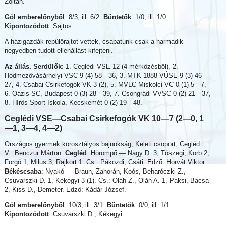
Zoltán.
Gól emberelőnyből
: 8/3, ill. 6/2.
Büntetők
: 1/0, ill. 1/0.
Kipontozódott
: Sajtos.
A házigazdák repülőrajtot vettek, csapatunk csak a harmadik
negyedben tudott ellenállást kifejteni.
Az állás. Serdülők
: 1. Ceglédi VSE 12 (4 mérkőzésből), 2.
Hódmezővásárhelyi VSC 9 (4) 58—36, 3. MTK 1888 VÚSE 9 (3) 46—
27, 4. Csabai Csirkefogók VK 3 (2), 5. MVLC Miskolci VC 0 (1) 5—7,
6. Oázis SC, Budapest 0 (3) 28—39, 7. Csongrádi VVSC 0 (2) 21—37,
8. Hírös Sport Iskola, Kecskemét 0 (2) 19—48.
Ceglédi VSE—Csabai Csirkefogók VK 10—7 (2—0, 1
—1, 3—4, 4—2)
Országos gyermek korosztályos bajnokság, Keleti csoport, Cegléd.
V.: Benczur Márton.
Cegléd
: Hörömpő — Nagy D. 3, Tószegi, Korb 2,
Forgó 1, Milus 3, Rajkort 1. Cs.: Pákozdi, Csáti. Edző: Horvát Viktor.
Békéscsaba
: Nyakó — Braun, Zahorán, Koós, Beharóczki Z.,
Csuvarszki D. 1, Kékegyi 3 (1). Cs.: Oláh Z., Oláh A. 1, Paksi, Bacsa
2, Kiss D., Demeter. Edző: Kádár József.
Gól emberelőnyből
: 10/3, ill. 3/1.
Büntetők
: 0/0, ill. 1/1.
Kipontozódott
: Csuvarszki D., Kékegyi.