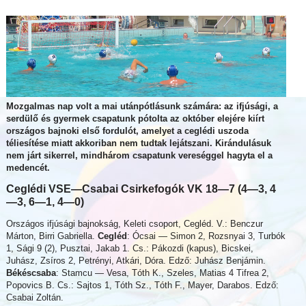
Mozgalmas nap volt a mai utánpótlásunk számára: az ifjúsági, a
serdülő és gyermek csapatunk pótolta az október elejére kiírt
országos bajnoki első fordulót, amelyet a ceglédi uszoda
téliesítése miatt akkoriban nem tudtak lejátszani. Kirándulásuk
nem járt sikerrel, mindhárom csapatunk vereséggel hagyta el a
medencét.
Ceglédi VSE—Csabai Csirkefogók VK 18—7 (4—3, 4
—3, 6—1, 4—0)
Országos ifjúsági bajnokság, Keleti csoport, Cegléd. V.: Benczur
Márton, Birri Gabriella.
Cegléd
: Ócsai — Simon 2, Rozsnyai 3, Turbók
1, Sági 9 (2), Pusztai, Jakab 1. Cs.: Pákozdi (kapus), Bicskei,
Juhász, Zsíros 2, Petrényi, Atkári, Dóra. Edző: Juhász Benjámin.
Békéscsaba
: Stamcu — Vesa, Tóth K., Szeles, Matias 4 Tifrea 2,
Popovics B. Cs.: Sajtos 1, Tóth Sz., Tóth F., Mayer, Darabos. Edző:
Csabai Zoltán.