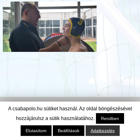
A csabapolo.hu sütiket használ. Az oldal böngészésével
hozzájárulsz a sütik használatához.
Rendben
© Csabai Csirkefogók Vízilabda Klub
Elutasítom
Beállítások
Adatkezelés