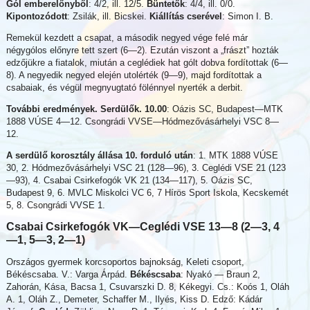
Gól emberelőnyből
: 4/2, ill. 12/5.
Büntetők
: 4/4, ill. 0/0.
Kipontozódott
: Zsilák, ill. Bicskei.
Kiállítás cserével
: Simon I. B.
Remekül kezdett a csapat, a második negyed vége felé már
négygólos előnyre tett szert (6—2). Ezután viszont a „frászt” hozták
edzőjükre a fiatalok, miután a ceglédiek hat gólt dobva fordítottak (6—
8). A negyedik negyed elején utolérték (9—9), majd fordítottak a
csabaiak, és végül megnyugtató fölénnyel nyerték a derbit.
További eredmények. Serdülők. 10.00
: Oázis SC, Budapest—MTK
1888 VÚSE 4—12. Csongrádi VVSE—Hódmezővásárhelyi VSC 8—
12.
A serdülő korosztály állása 10. forduló után
: 1. MTK 1888 VÚSE
30, 2. Hódmezővásárhelyi VSC 21 (128—96), 3. Ceglédi VSE 21 (123
—93), 4. Csabai Csirkefogók VK 21 (134—117), 5. Oázis SC,
Budapest 9, 6. MVLC Miskolci VC 6, 7 Hírös Sport Iskola, Kecskemét
5, 8. Csongrádi VVSE 1.
Csabai Csirkefogók VK—
Ceglédi VSE 13—8 (2—3, 4
—1, 5—3, 2—1)
Országos gyermek korcsoportos bajnokság, Keleti csoport,
Békéscsaba. V.: Varga Árpád.
Békéscsaba
: Nyakó — Braun 2,
Zahorán, Kása, Bacsa 1, Csuvarszki D. 8, Kékegyi. Cs.: Koós 1, Oláh
A. 1, Oláh Z., Demeter, Schaffer M., Ilyés, Kiss D. Edző: Kádár