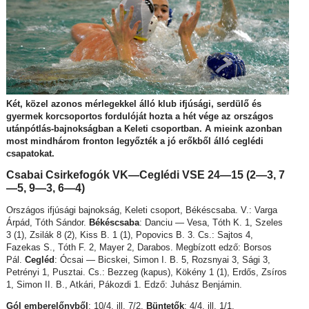
Két, közel azonos mérlegekkel álló klub ifjúsági, serdülő és
gyermek korcsoportos fordulóját hozta a hét vége az országos
utánpótlás-bajnokságban a Keleti csoportban. A mieink azonban
most mindhárom fronton legyőzték a jó erőkből álló ceglédi
csapatokat.
Csabai Csirkefogók VK—
Ceglédi VSE 24—15 (2—3, 7
—5, 9—3, 6—4)
Országos ifjúsági bajnokság, Keleti csoport, Békéscsaba. V.: Varga
Árpád, Tóth Sándor.
Békéscsaba
: Danciu — Vesa, Tóth K. 1, Szeles
3 (1), Zsilák 8 (2), Kiss B. 1 (1), Popovics B. 3. Cs.: Sajtos 4,
Fazekas S., Tóth F. 2, Mayer 2, Darabos. Megbízott edző: Borsos
Pál.
Cegléd
: Ócsai — Bicskei, Simon I. B. 5, Rozsnyai 3, Sági 3,
Petrényi 1, Pusztai. Cs.: Bezzeg (kapus), Kökény 1 (1), Erdős, Zsíros
1, Simon II. B., Atkári, Pákozdi 1. Edző: Juhász Benjámin.
Gól emberelőnyből
: 10/4, ill. 7/2.
Büntetők
: 4/4, ill. 1/1.