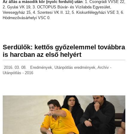
Az állás a második kör (nyolc forduló) után
: 1. Csongrádi VVSE 22,
2. Gyulai VK 19, 3. OCTOPUS Búvár- és Vízilabda Egyesület,
Veresegyház 15, 4. Szentesi VK II. 12, 5. Kiskunfélegyházi VSE 3, 6.
Hódmezővásárhelyi VSC 0.
Serdülők: kettős győzelemmel továbbra
is harcban az első helyért
2016. 03. 08.
Eredmények
,
Utánpótlás eredmények
,
Archív -
Utánpótlás - 2016