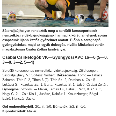
Sátoraljaújhelyen rendezték meg a serdülő korcsoportosok
nemzetközi vidékbajnokságának harmadik körét, amelynek során
csapatunk újabb kettős győzelmet aratott. Előbb a sereghajtó
gyöngyösieket, majd az egyik dobogós, rivális Miskolcot verték
magabiztosan Csaba Zoltán tanítványai.
Csabai Csirkefogók VK—
Gyöngyösi AVC 16—6 (5—0,
3—0, 3—2, 5—4)
Serdülő korcsoportos nemzetközi vidékbajnokság, Zöld csoport,
Sátoraljaújhely. V.: Soltész Norbert.
Békéscsaba
: Tömő — Takács,
Zahorán, Tóth F. 2, Tifrea 6 (2), Tóth Sz. 2, Darabos 4. Cs.: ifj.
Lukácsi S., Fazekas Zs. 1, Barta, Fazekas S. 1. Edző: Csabai Zoltán.
Gyöngyös
: Szöllősi — Mallér, Tamás Lili, Falusi, Rácz, Kis Sz. 3,
Nagy G. 2, . Cs.: Kis I., Juhász, Kalafut 1, Krauszberger, Bágyi.
Edző: Hanczár Dávid.
Gól emberelőnyből
: 2/1, ill. 3/0.
Büntetők
: 2/2, ill. 0/0.
Kipontozódott
: Mallér.