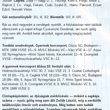
József.
Cegléd
: Zöldi — Nagy D. 1, Tószegi, Korb 4, Forgó, Milus 1,
Rajkort 2. Cs.: Vágó, Fekete, Csáti, Szabó B., Halmi, Pákozdi, Ecser.
Edző: Horváth Viktor.
Gól emberelőnyből
: 3/1, ill. 3/2.
Büntetők
: 0/0, ill. 0/0.
Bár az első negyedet a vendégek nyerték, a folytatásban nem találták
ellenszerét a jó napot kifogó Csuvarszki Donátnak, aki nyolc gólig
meg sem állt. Amiből hetet akcióból, egyet pedig megúszásból
szerzett.
További eredmények. Gyermek korcsoport.
Oázis SC, Budapest—
MTK 1888 VÚSE 15—9. MVLC Miskolci VC—Váci VSE 4—17. Aqua
SE Nyíregyháza—Hírös Sport Iskola, Kecskemét 12—9. Csongrádi
VVSE—Hódmezővásárhelyi VSC 8—12.
A gyermek korcsoport állása 10. forduló után
: 1.
Hódmezővásárhelyi VSC 30, 2. Váci VSE 21, 3. Csabai Csirkefogók
VK 18 (91—71), 4. Ceglédi VSE 18 (110—93), 5. Oázis SC, Budapest
18 (96—88), 6. Aqua SE Nyíregyháza 15, 7. Hírös Sport Iskola,
Kecskemét 13, 8. Csongrádi VVSE 8, 9. MVLC Miskolci VC 6, 10.
MTK 1888 VÚSE 0.
Címlapképünkön: az ifjúságiak mérkőzésén — miként a sapkája
száma — nyolc gólig meg sem állt Zsilák László, míg a serdülők
találkozóján ötször volt eredményes. Még ketten sem tudták
megállítani a gólgyártásban. Szemben ugyancsak fehér sapkában