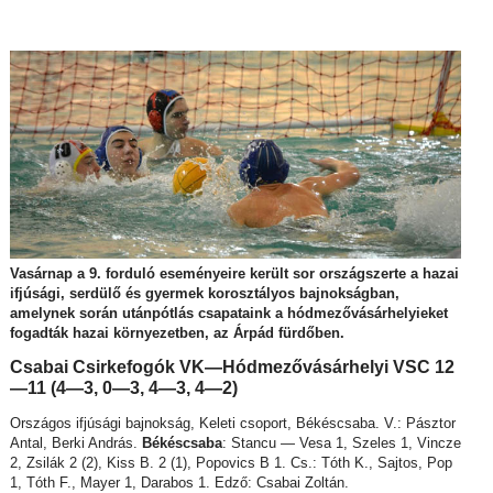
Vasárnap a 9. forduló eseményeire került sor országszerte a hazai
ifjúsági, serdülő és gyermek korosztályos bajnokságban,
amelynek során utánpótlás csapataink a hódmezővásárhelyieket
fogadták hazai környezetben, az Árpád fürdőben.
Csabai Csirkefogók VK—Hódmezővásárhelyi VSC 12
—11 (4—3, 0—3, 4—3, 4—2)
Országos ifjúsági bajnokság, Keleti csoport, Békéscsaba. V.: Pásztor
Antal, Berki András.
Békéscsaba
: Stancu — Vesa 1, Szeles 1, Vincze
2, Zsilák 2 (2), Kiss B. 2 (1), Popovics B 1. Cs.: Tóth K., Sajtos, Pop
1, Tóth F., Mayer 1, Darabos 1. Edző: Csabai Zoltán.