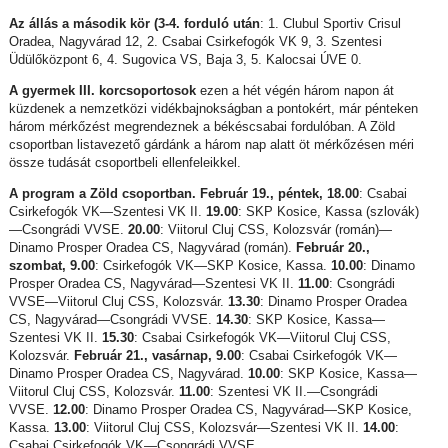
Az állás a második kör (3-4. forduló után
: 1. Clubul Sportiv Crisul
Oradea, Nagyvárad 12, 2. Csabai Csirkefogók VK 9, 3. Szentesi
Üdülőközpont 6, 4. Sugovica VS, Baja 3, 5. Kalocsai ÚVE 0.
A gyermek III. korcsoportosok
ezen a hét végén három napon át
küzdenek a nemzetközi vidékbajnokságban a pontokért, már pénteken
három mérkőzést megrendeznek a békéscsabai fordulóban. A Zöld
csoportban listavezető gárdánk a három nap alatt öt mérkőzésen méri
össze tudását csoportbeli ellenfeleikkel.
A program a Zöld csoportban. Február 19., péntek, 18.00
: Csabai
Csirkefogók VK—Szentesi VK II.
19.00
: SKP Kosice, Kassa (szlovák)
—Csongrádi VVSE.
20.00
: Viitorul Cluj CSS, Kolozsvár (román)—
Dinamo Prosper Oradea CS, Nagyvárad (román).
Február 20.,
szombat, 9.00
: Csirkefogók VK—SKP Kosice, Kassa.
10.00
: Dinamo
Prosper Oradea CS, Nagyvárad—Szentesi VK II.
11.00
: Csongrádi
VVSE—Viitorul Cluj CSS, Kolozsvár.
13.30
: Dinamo Prosper Oradea
CS, Nagyvárad—Csongrádi VVSE.
14.30
: SKP Kosice, Kassa—
Szentesi VK II.
15.30
: Csabai Csirkefogók VK—Viitorul Cluj CSS,
Kolozsvár.
Február 21., vasárnap, 9.00
: Csabai Csirkefogók VK—
Dinamo Prosper Oradea CS, Nagyvárad.
10.00
: SKP Kosice, Kassa—
Viitorul Cluj CSS, Kolozsvár.
11.00
: Szentesi VK II.—Csongrádi
VVSE.
12.00
: Dinamo Prosper Oradea CS, Nagyvárad—SKP Kosice,
Kassa.
13.00
: Viitorul Cluj CSS, Kolozsvár—Szentesi VK II.
14.00
:
Csabai Csirkefogók VK—Csongrádi VVSE.