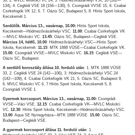
30, 2. MVLC Miskolci VC 24, 3. Hódmezővásárhelyi VSC 18 (162—
134), 4. Ceglédi VSE 18 (156—130), 5. Csongrádi VVSE 15, 6. Csabai
Csirkefogók VK 12, 6. 7. Oázis SC, Budapest 5, 8. Hírös Sport Iskola,
Kecskemét 1.
Serdülők. Március 13., vasárnap, 10.00:
Hírös Sport Iskola,
Kecskemét—Hódmezővásárhelyi VSC.
11.00
: Csabai Csirkefogók VK
—MVLC Miskolci VC.
13.45
: Oázis SC, Budapest—Ceglédi VSE.
Március 14, hétfő, 10.00
: Hódmezővásárhelyi VSC—Hírös Sport
Iskola, Kecskemét.
11.15
: MTK 1888 VÚSE—Csabai Csirkefogók VK.
15.00
: Csongrádi VVSE—MVLC Miskolci VC.
16.15
: Ceglédi VSE—
Oázis SC, Budapest.
A serdülő korosztály állása 10. forduló után
: 1. MTK 1888 VÚSE
33, 2. Ceglédi VSE 24 (142—106), 3. Hódmezővásárhelyi VSC 24
(142—109), 4. Csabai Csirkefogók VK 21, 5. Oázis SC, Budapest 9,
6. MVLC Miskolci VC 6, 7 Hírös Sport Iskola, Kecskemét 5, 8.
Csongrádi VVSE 1.
Gyermek korcsoport. Március 13., vasárnap, 11.00:
Csongrádi
VVSE—Váci VSE.
12.15
: Csabai Csirkefogók VK—MVLC Miskolci
VC.
12.30
: Hírös Sport Iskola, Kecskemét—Hódmezővásárhelyi VSC.
13.00
: Aqua SE Nyíregyháza—MTK 1888 VÚSE.
15.00
: Oázis SC,
Budapest—Ceglédi VSE.
A gyermek korcsoport állása 11. forduló után
: 1.