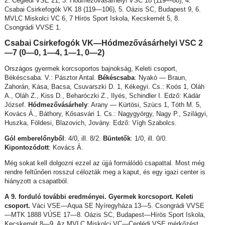
2. Ceglédi VSE 21, 3. Hódmezővásárhelyi VSC 18 (119—88), 4.
Csabai Csirkefogók VK 18 (119—106), 5. Oázis SC, Budapest 9, 6.
MVLC Miskolci VC 6, 7 Hírös Sport Iskola, Kecskemét 5, 8.
Csongrádi VVSE 1.
Csabai Csirkefogók VK—Hódmezővásárhelyi VSC 2
—7 (0—0, 1—4, 1—1, 0—2)
Országos gyermek korcsoportos bajnokság, Keleti csoport,
Békéscsaba. V.: Pásztor Antal.
Békéscsaba
: Nyakó — Braun,
Zahorán, Kása, Bacsa, Csuvarszki D. 1, Kékegyi. Cs.: Koós 1, Oláh
A., Oláh Z., Kiss D., Beharóczki Z., Ilyés, Schindler I. Edző: Kádár
József.
Hódmezővásárhely
: Arany — Kürtösi, Szücs 1, Tóth M. 5,
Kovács Á., Báthory, Kősasvári 1. Cs.: Nagygyörgy, Nagy P., Szilágyi,
Huszka, Földesi, Blazovich, Jovány. Edző: Vígh Szabolcs.
Gól emberelőnyből
: 4/0, ill. 8/2.
Büntetők
: 1/0, ill. 0/0.
Kipontozódott
: Kovács Á.
Még sokat kell dolgozni ezzel az újjá formálódó csapattal. Most még
rendre feltűnően rosszul célozták meg a kaput, és egy igazi center is
hiányzott a csapatból.
A 9. forduló további eredményei. Gyermek korcsoport. Keleti
csoport.
Váci VSE—Aqua SE Nyíregyháza 13—5. Csongrádi VVSE
—MTK 1888 VÚSE 17—8. Oázis SC, Budapest—Hírös Sport Iskola,
Kecskemét 8—9. Az MVLC Miskolci VC—Ceglédi VSE mérkőzést