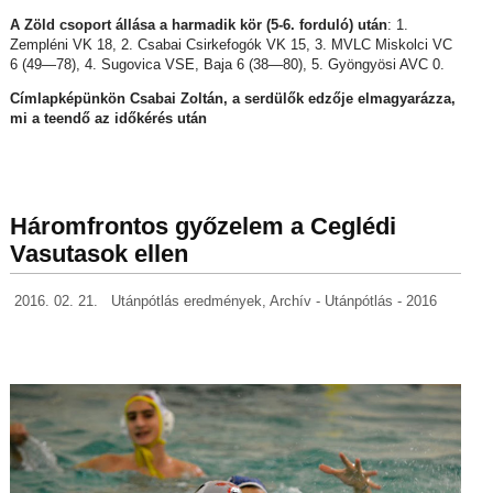
A Zöld csoport állása a harmadik kör (5-6. forduló) után
: 1.
Zempléni VK 18, 2. Csabai Csirkefogók VK 15, 3. MVLC Miskolci VC
6 (49—78), 4. Sugovica VSE, Baja 6 (38—80), 5. Gyöngyösi AVC 0.
Címlapképünkön Csabai Zoltán, a serdülők edzője elmagyarázza,
mi a teendő az időkérés után
Háromfrontos győzelem a Ceglédi
Vasutasok ellen
2016. 02. 21.
Utánpótlás eredmények
,
Archív - Utánpótlás - 2016