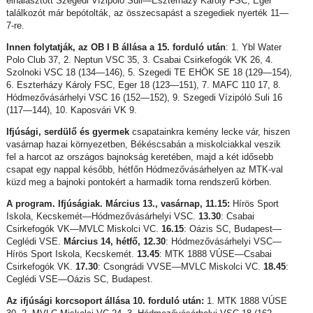
elhalasztott Szegedi Vízipóló Suli—Eszterházy Károly FSC, Eger
találkozót már bepótolták, az összecsapást a szegediek nyerték 11—
7-re.
Innen folytatják, az OB I B állása a 15. forduló után
: 1. Ybl Water
Polo Club 37, 2. Neptun VSC 35, 3. Csabai Csirkefogók VK 26, 4.
Szolnoki VSC 18 (134—146), 5. Szegedi TE EHÖK SE 18 (129—154),
6. Eszterházy Károly FSC, Eger 18 (123—151), 7. MAFC 110 17, 8.
Hódmezővásárhelyi VSC 16 (152—152), 9. Szegedi Vízipóló Suli 16
(117—144), 10. Kaposvári VK 9.
Ifjúsági, serdülő és gyermek
csapatainkra kemény lecke vár, hiszen
vasárnap hazai környezetben, Békéscsabán a miskolciakkal veszik
fel a harcot az országos bajnokság keretében, majd a két idősebb
csapat egy nappal később, hétfőn Hódmezővásárhelyen az MTK-val
küzd meg a bajnoki pontokért a harmadik torna rendszerű körben.
A program. Ifjúságiak. Március 13., vasárnap, 11.15:
Hírös Sport
Iskola, Kecskemét—Hódmezővásárhelyi VSC.
13.30
: Csabai
Csirkefogók VK—MVLC Miskolci VC.
16.15
: Oázis SC, Budapest—
Ceglédi VSE.
Március 14, hétfő, 12.30
: Hódmezővásárhelyi VSC—
Hírös Sport Iskola, Kecskemét.
13.45
: MTK 1888 VÚSE—Csabai
Csirkefogók VK.
17.30
: Csongrádi VVSE—MVLC Miskolci VC.
18.45
:
Ceglédi VSE—Oázis SC, Budapest.
Az ifjúsági korcsoport állása 10. forduló után:
1. MTK 1888 VÚSE