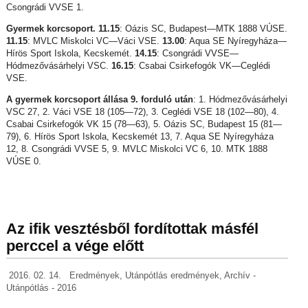
Csongrádi VVSE 1.
Gyermek korcsoport. 11.15
: Oázis SC, Budapest—MTK 1888 VÚSE.
11.15
: MVLC Miskolci VC—Váci VSE.
13.00
: Aqua SE Nyíregyháza—
Hírös Sport Iskola, Kecskemét.
14.15
: Csongrádi VVSE—
Hódmezővásárhelyi VSC.
16.15
: Csabai Csirkefogók VK—Ceglédi
VSE.
A gyermek korcsoport állása 9. forduló után
: 1. Hódmezővásárhelyi
VSC 27, 2. Váci VSE 18 (105—72), 3. Ceglédi VSE 18 (102—80), 4.
Csabai Csirkefogók VK 15 (78—63), 5. Oázis SC, Budapest 15 (81—
79), 6. Hírös Sport Iskola, Kecskemét 13, 7. Aqua SE Nyíregyháza
12, 8. Csongrádi VVSE 5, 9. MVLC Miskolci VC 6, 10. MTK 1888
VÚSE 0.
Az ifik vesztésből fordítottak másfél
perccel a vége előtt
2016. 02. 14.
Eredmények
,
Utánpótlás eredmények
,
Archív -
Utánpótlás - 2016