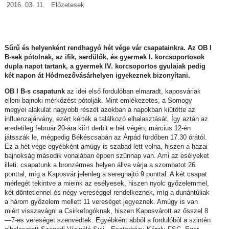
2016. 03. 11.
Előzetesek
Sűrű és helyenként rendhagyó hét vége vár csapatainkra. Az OB I
B-sek pótolnak, az ifik, serdülők, és gyermek I. korcsoportosok
dupla napot tartank, a gyermek IV. korcsoportos gyulaiak pedig
két napon át Hódmezővásárhelyen igyekeznek bizonyítani.
OB I B-s csapatunk
az idei első fordulóban elmaradt, kaposváriak
elleni bajnoki mérkőzést pótolják. Mint emlékezetes, a Somogy
megyei alakulat nagyobb részét azokban a napokban kiütötte az
influenzajárvány, ezért kérték a találkozó elhalasztását. Így aztán az
eredetileg február 20-ára kiírt derbit e hét végén, március 12-én
játsszák le, mégpedig Békéscsabán az Árpád fürdőben 17.30 órától.
Ez a hét vége egyébként amúgy is szabad lett volna, hiszen a hazai
bajnokság második vonalában éppen szünnap van. Ami az esélyeket
illeti: csapatunk a bronzérmes helyen állva várja a szombatot 26
ponttal, míg a Kaposvár jelenleg a sereghajtó 9 ponttal. A két csapat
mérlegét tekintve a mieink az esélyesek, hiszen nyolc győzelemmel,
két döntetlennel és négy vereséggel rendelkeznek, míg a dunántúliak
a három győzelem mellett 11 vereséget jegyeznek. Amúgy is van
miért visszavágni a Csirkefogóknak, hiszen Kaposvárott az ősszel 8
—7-es vereséget szenvedtek. Egyébként abból a fordulóból a szintén