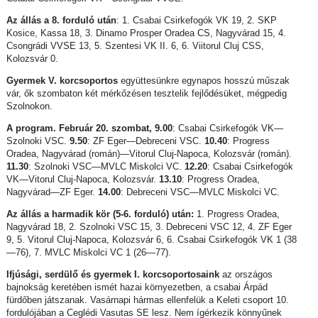
Az állás a 8. forduló után
: 1. Csabai Csirkefogók VK 19, 2. SKP
Kosice, Kassa 18, 3. Dinamo Prosper Oradea CS, Nagyvárad 15, 4.
Csongrádi VVSE 13, 5. Szentesi VK II. 6, 6. Viitorul Cluj CSS,
Kolozsvár 0.
Gyermek V. korcsoportos
együttesünkre egynapos hosszú műszak
vár, ők szombaton két mérkőzésen tesztelik fejlődésüket, mégpedig
Szolnokon.
A program. Február 20. szombat, 9.00
: Csabai Csirkefogók VK—
Szolnoki VSC.
9.50
: ZF Eger—Debreceni VSC.
10.40
: Progress
Oradea, Nagyvárad (román)—Vitorul Cluj-Napoca, Kolozsvár (román).
11.30
: Szolnoki VSC—MVLC Miskolci VC.
12.20
: Csabai Csirkefogók
VK—Vitorul Cluj-Napoca, Kolozsvár.
13.10
: Progress Oradea,
Nagyvárad—ZF Eger.
14.00
: Debreceni VSC—MVLC Miskolci VC.
Az állás a harmadik kör (5-6. forduló) után:
1. Progress Oradea,
Nagyvárad 18, 2. Szolnoki VSC 15, 3. Debreceni VSC 12, 4. ZF Eger
9, 5. Vitorul Cluj-Napoca, Kolozsvár 6, 6. Csabai Csirkefogók VK 1 (38
—76), 7. MVLC Miskolci VC 1 (26—77).
Ifjúsági, serdülő és gyermek I. korcsoportosaink
az országos
bajnokság keretében ismét hazai környezetben, a csabai Árpád
fürdőben játszanak. Vasárnapi hármas ellenfelük a Keleti csoport 10.
fordulójában a Ceglédi Vasutas SE lesz. Nem ígérkezik könnyűnek