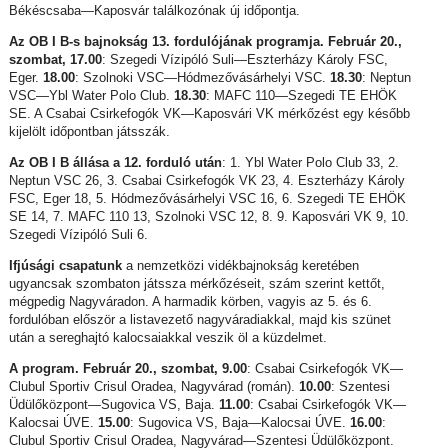
Békéscsaba—Kaposvár találkozónak új időpontja.
Az OB I B-s bajnokság 13. fordulójának programja. Február 20.,
szombat, 17.00
: Szegedi Vízipóló Suli—Eszterházy Károly FSC,
Eger.
18.00
: Szolnoki VSC—Hódmezővásárhelyi VSC.
18.30
: Neptun
VSC—Ybl Water Polo Club.
18.30
: MAFC 110—Szegedi TE EHÖK
SE. A Csabai Csirkefogók VK—Kaposvári VK mérkőzést egy később
kijelölt időpontban játsszák.
Az OB I B állása a 12. forduló után
: 1. Ybl Water Polo Club 33, 2.
Neptun VSC 26, 3. Csabai Csirkefogók VK 23, 4. Eszterházy Károly
FSC, Eger 18, 5. Hódmezővásárhelyi VSC 16, 6. Szegedi TE EHÖK
SE 14, 7. MAFC 110 13, Szolnoki VSC 12, 8. 9. Kaposvári VK 9, 10.
Szegedi Vízipóló Suli 6.
Ifjúsági csapatunk
a nemzetközi vidékbajnokság keretében
ugyancsak szombaton játssza mérkőzéseit, szám szerint kettőt,
mégpedig Nagyváradon. A harmadik körben, vagyis az 5. és 6.
fordulóban először a listavezető nagyváradiakkal, majd kis szünet
után a sereghajtó kalocsaiakkal veszik öl a küzdelmet.
A program. Február 20., szombat, 9.00
: Csabai Csirkefogók VK—
Clubul Sportiv Crisul Oradea, Nagyvárad (román).
10.00
: Szentesi
Üdülőközpont—Sugovica VS, Baja.
11.00
: Csabai Csirkefogók VK—
Kalocsai ÚVE.
15.00
: Sugovica VS, Baja—Kalocsai ÚVE.
16.00
:
Clubul Sportiv Crisul Oradea, Nagyvárad—Szentesi Üdülőközpont.