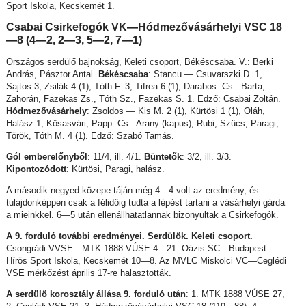
Sport Iskola, Kecskemét 1.
Csabai Csirkefogók VK—Hódmezővásárhelyi VSC 18
—8 (4—2, 2—3, 5—2, 7—1)
Országos serdülő bajnokság, Keleti csoport, Békéscsaba. V.: Berki
András, Pásztor Antal.
Békéscsaba
: Stancu — Csuvarszki D. 1,
Sajtos 3, Zsilák 4 (1), Tóth F. 3, Tifrea 6 (1), Darabos. Cs.: Barta,
Zahorán, Fazekas Zs., Tóth Sz., Fazekas S. 1. Edző: Csabai Zoltán.
Hódmezővásárhely
: Zsoldos — Kis M. 2 (1), Kürtösi 1 (1), Oláh,
Halász 1, Kősasvári, Papp. Cs.: Arany (kapus), Rubi, Szücs, Paragi,
Török, Tóth M. 4 (1). Edző: Szabó Tamás.
Gól emberelőnyből
: 11/4, ill. 4/1.
Büntetők
: 3/2, ill. 3/3.
Kipontozódott
: Kürtösi, Paragi, halász.
A második negyed közepe táján még 4—4 volt az eredmény, és
tulajdonképpen csak a félidőig tudta a lépést tartani a vásárhelyi gárda
a mieinkkel. 6—5 után ellenállhatatlannak bizonyultak a Csirkefogók.
A 9. forduló további eredményei. Serdülők. Keleti csoport.
Csongrádi VVSE—MTK 1888 VÚSE 4—21. Oázis SC—Budapest—
Hírös Sport Iskola, Kecskemét 10—8. Az MVLC Miskolci VC—Ceglédi
VSE mérkőzést április 17-re halasztották.
A serdülő korosztály állása 9. forduló után
: 1. MTK 1888 VÚSE 27,