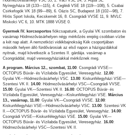
Hódmezővásárhelyi VSC 33, 2. Váci VSE 24, 3. Aqua SE
Nyíregyháza 18 (133—115), 4. Ceglédi VSE 18 (119—108), 5. Csabai
Csirkefogók VK 18 (99—89), 6. Oázis SC, Budapest 18 (102—98), 7.
Hírös Sport Iskola, Kecskemét 16, 8. Csongrádi VVSE 11, 9. MVLC
Miskolci VC 6, 10. MTK 1888 VÚSE 0.
Gyermek IV. korcsoportos
fiókcsapatunk, a Gyulai VK szombaton és
vasárnap Hódmezővásárhelyen négy mérkőzés erejéig csobban vízbe
a két nap alatt. A nemzetközi vidékbajnokság Kék csoportjában
második helyen álló fürdővárosiak az első napon a házigazdákkal
nyitnak, majd következik a Szentes II. gárdája. vasárnap a
Csongráddal, majd veresegyháziakkal mérkőznek meg.
A program. Március 12., szombat, 11.00
: Csongrádi VVSE—
OCTOPUS Búvár- és Vízilabda Egyesület, Veresegyház.
12.00
:
Gyulai VK—Hódmezővásárhelyi VSC.
13.00
: Kiskunfélegyházi VSE—
Szentesi VK II.
14.00
: Hódmezővásárhelyi VSC—Csongrádi VVSE.
15.00
: Gyulai VK—Szentesi VK II.
16.00
: OCTOPUS Búvár- és
Vízilabda Egyesület, Veresegyház—Kiskunfélegyházi VSE.
Március
13., vasárnap, 11.00
: Gyulai VK—Csongrádi VVSE.
12.00
:
Kiskunfélegyházi VSE—Hódmezővásárhelyi VSC.
13.00
: Szentesi VK
II.—OCTOPUS Búvár- és Vízilabda Egyesület, Veresegyház.
14.00
:
Csongrádi VVSE—Kiskunfélegyházi VSE.
15.00
: Gyulai VK—
OCTOPUS Búvár- és Vízilabda Egyesület, Veresegyház.
16.00
:
Hódmezővásárhelyi VSC—Szentesi VK II.