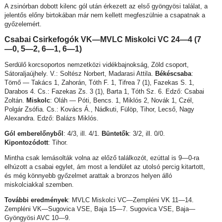
A zsinórban dobott kilenc gól után érkezett az első gyöngyösi találat, a
jelentős előny birtokában már nem kellett megfeszülnie a csapatnak a
győzelemért.
Csabai Csirkefogók VK—
MVLC Miskolci VC 24—4 (7
—0, 5—2, 6—1, 6—1)
Serdülő korcsoportos nemzetközi vidékbajnokság, Zöld csoport,
Sátoraljaújhely. V.: Soltész Norbert, Madarasi Attila.
Békéscsaba
:
Tömő — Takács 1, Zahorán, Tóth F. 1, Tifrea 7 (1), Fazekas S. 1,
Darabos 4. Cs.: Fazekas Zs. 3 (1), Barta 1, Tóth Sz. 6. Edző: Csabai
Zoltán.
Miskolc
: Oláh — Póti, Bencs. 1, Miklós 2, Novák 1, Czél,
Polgár Zsófia. Cs.: Kovács Á., Nádkuti, Fülöp, Tihor, Lecső, Nagy
Alexandra. Edző: Balázs Miklós.
Gól emberelőnyből
: 4/3, ill. 4/1.
Büntetők
: 3/2, ill. 0/0.
Kipontozódott
: Tihor.
Mintha csak lemásolták volna az előző találkozót, ezúttal is 9—0-ra
elhúzott a csabai egylet, ám most a lendület az utolsó percig kitartott,
és még könnyebb győzelmet arattak a bronzos helyen álló
miskolciakkal szemben.
További eredmények
: MVLC Miskolci VC—Zempléni VK 11—14.
Zempléni VK—Sugovica VSE, Baja 15—7. Sugovica VSE, Baja—
Gyöngyösi AVC 10—9.