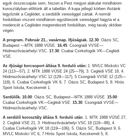
egyik összecsapás sem, hiszen a Pest megyei alakulat mindhárom
korosztályban előttünk áll a tabellán. A kupa jellegű körben ifistáink
legyőzték a Ceglédet, a serdülők vereséggel zártak. A normál
fordulóban viszont mindhárom együttesünk vereséggel hagyta el a
medencét a Cegléden megrendezett fordulóban, még tavaly október
végén.
A program. Február 21., vasárnap. Ifjúságiak. 12.30
: Oázis SC,
Budapest —MTK 1888 VÚSE.
16.45
: Csongrádi VVSE—
Hódmezővásárhelyi VSC.
17.30
: Csabai Csirkefogók VK—Ceglédi
VSE.
Az ifjúsági korcsoport állása 9. forduló után:
1. MVLC Miskolci VC
24 (113—57), 2. MTK 1888 VÚSE 24 (25—79), 3. Ceglédi VSE 18, 4.
Hódmezővásárhelyi VSC 12 (129—117), 5 Csongrádi VVSE 12 (125—
118), 6. Csabai Csirkefogók VK 9, 7. Oázis SC, Budapest 5, 8. Hírös
Sport Iskola, Kecskemét 1.
Serdülők. 10.00
: Oázis SC, Budapest—MTK 1888 VÚSE.
15.00
:
Csabai Csirkefogók VK—Ceglédi VSE.
15.30
: Csongrádi VVSE—
Hódmezővásárhelyi VSC.
A serdülő korosztály állása 9. forduló után
: 1. MTK 1888 VÚSE 27,
2. Ceglédi VSE 21, 3. Hódmezővásárhelyi VSC 18 (119—88), 4.
Csabai Csirkefogók VK 18 (119—106), 5. Oázis SC, Budapest 9, 6.
MVLC Miskolci VC 6, 7 Hírös Sport Iskola, Kecskemét 5, 8.