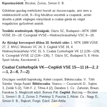
Kipontozódott
: Bicskei, Zsíros, Simon II. B.
Gólokban gazdag mérkőzést hozott az összecsapás, ami nem a
védekezésről szólt, 9—9-ig felváltva vezettek a csapatok, aztán
átvette a játék végleges irányítását a csabai gárda és végül
magabiztos győzelmet aratott.
További eredmények. Ifjúságiak.
Oázis SC, Budapest—MTK 1888
VÚSE 10—18. Csongrádi VVSE—Hódmezővásárhelyi VSC 9—18.
Az ifjúsági korcsoport állása 10. forduló után:
1. MTK 1888 VÚSE
27, 2. MVLC Miskolci VC 24, 3. Ceglédi VSE 18, 4.
Hódmezővásárhelyi VSC 15, 5. Csabai Csirkefogók VK 12 (130—129),
6. Csongrádi VVSE 12 (134—136), 7. Oázis SC, Budapest 5, 8. Hírös
Sport Iskola, Kecskemét 1.
Csabai Csirkefogók VK—
Ceglédi VSE 15—11 (4—2, 2
—1, 2—6, 7—2)
Országos serdülő bajnokság, Keleti csoport, Békéscsaba. V.: Tóth
Sándor, Varga Árpád.
Békéscsaba
: Stancu — Csuvarszki D., Sajtos
3, Zsilák 5 (2), Tóth F. 2, Tifrea 4 (2), Darabos 1. Cs.: Zahorán, Braun,
Fazekas S. Megbízott edző: Borsos Pál.
Cegléd
: Bezzeg — Bicskei
1, Simon I. B. 2, Zsíros 3, Petrényi 3, Pusztai 2, Atkári. Cs.: Nagy D.,
Simon II. B., Rajkort, Forgó. Edző: Zám Attila.