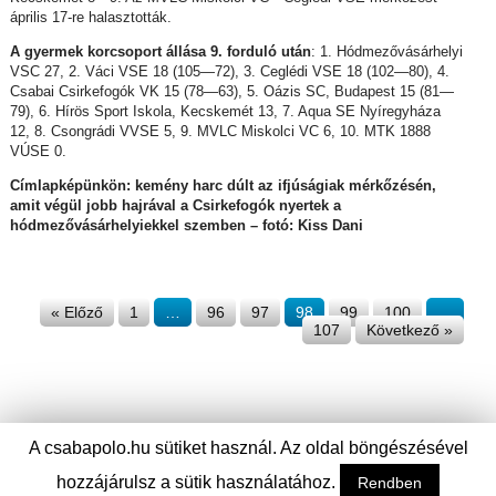
április 17-re halasztották.
A gyermek korcsoport állása 9. forduló után
: 1. Hódmezővásárhelyi
VSC 27, 2. Váci VSE 18 (105—72), 3. Ceglédi VSE 18 (102—80), 4.
Csabai Csirkefogók VK 15 (78—63), 5. Oázis SC, Budapest 15 (81—
79), 6. Hírös Sport Iskola, Kecskemét 13, 7. Aqua SE Nyíregyháza
12, 8. Csongrádi VVSE 5, 9. MVLC Miskolci VC 6, 10. MTK 1888
VÚSE 0.
Címlapképünkön: kemény harc dúlt az ifjúságiak mérkőzésén,
amit végül jobb hajrával a Csirkefogók nyertek a
hódmezővásárhelyiekkel szemben – fotó: Kiss Dani
« Előző
1
…
96
97
98
99
100
…
107
Következő »
A csabapolo.hu sütiket használ. Az oldal böngészésével
hozzájárulsz a sütik használatához.
Rendben