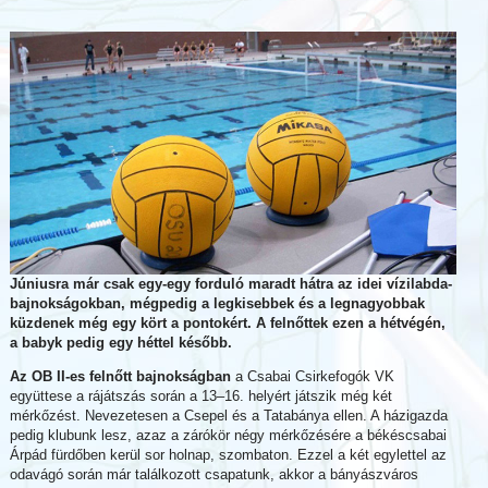
Júniusra már csak egy-egy forduló maradt hátra az idei vízilabda-
bajnokságokban, mégpedig a legkisebbek és a legnagyobbak
küzdenek még egy kört a pontokért. A felnőttek ezen a hétvégén,
a babyk pedig egy héttel később.
Az OB II-es felnőtt bajnokságban
a Csabai Csirkefogók VK
együttese a rájátszás során a 13–16. helyért játszik még két
mérkőzést. Nevezetesen a Csepel és a Tatabánya ellen. A házigazda
pedig klubunk lesz, azaz a zárókör négy mérkőzésére a békéscsabai
Árpád fürdőben kerül sor holnap, szombaton. Ezzel a két egylettel az
odavágó során már találkozott csapatunk, akkor a bányászváros