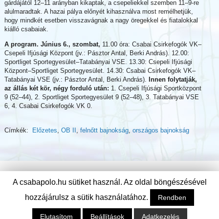
gárdájától 12–11 arányban kikaptak, a csepeliekkel szemben 11–9-re
alulmaradtak. A hazai pálya előnyét kihasználva most remélhetjük,
hogy mindkét esetben visszavágnak a nagy öregekkel és fiatalokkal
kiálló csabaiak.
A program. Június 6., szombat,
11.00 óra: Csabai Csirkefogók VK–
Csepeli Ifjúsági Központ (jv.: Pásztor Antal, Berki András). 12.00:
Sportliget Sportegyesület–Tatabányai VSE. 13.30: Csepeli Ifjúsági
Központ–Sportliget Sportegyesület. 14.30: Csabai Csirkefogók VK–
Tatabányai VSE (jv.: Pásztor Antal, Berki András).
Innen folytatják,
az állás két kör, négy forduló után:
1. Csepeli Ifjúsági Sportközpont
9 (52–44), 2. Sportliget Sportegyesület 9 (52–48), 3. Tatabányai VSE
6, 4. Csabai Csirkefogók VK 0.
Címkék:
Előzetes
,
OB II
,
felnőtt bajnokság
,
országos bajnokság
A csabapolo.hu sütiket használ. Az oldal böngészésével
hozzájárulsz a sütik használatához.
Rendben
Elutasítom
Beállítások
Adatkezelés
© Csabai Csirkefogók Vízilabda Klub