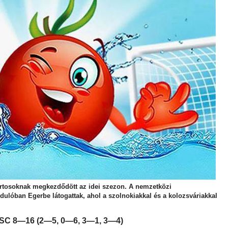
portosoknak megkezdődött az idei szezon. A nemzetközi
rdulóban Egerbe látogattak, ahol a szolnokiakkal és a kolozsváriakkal
VSC 8—16 (2—5, 0—6, 3—1, 3—4)