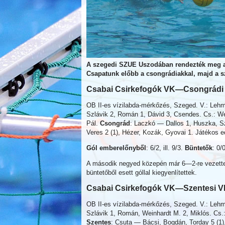
A
szegedi SZUE Uszodában rendezték meg az 
Csapatunk előbb a csongrádiakkal, majd a sz
Csabai Csirkefogók VK—Csongrádi 
OB II-es vízilabda-mérkőzés, Szeged. V.: Leh
Szlávik 2, Román 1, Dávid 3, Csendes. Cs.: We
Pál.
Csongrád
: Laczkó — Dallos 1, Huszka, Sz
Veres 2 (1), Hézer, Kozák, Gyovai 1. Játékos 
Gól emberelőnyből
: 6/2, ill. 9/3.
Büntetők
: 0/0
A második negyed közepén már 6—2-re vezettek a
büntetőből esett góllal kiegyenlítettek.
Csabai Csirkefogók VK—Szentesi VK
OB II-es vízilabda-mérkőzés, Szeged. V.: Leh
Szlávik 1, Román, Weinhardt M. 2, Miklós. Cs.:
Szentes
: Csuta — Bácsi, Bogdán, Torday 5 (1)