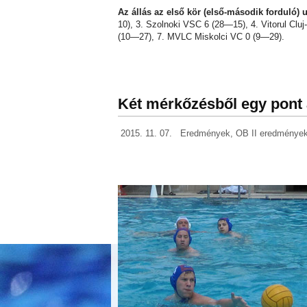
Az állás az első kör (első-második forduló) u
10), 3. Szolnoki VSC 6 (28—15), 4. Vitorul Clu
(10—27), 7. MVLC Miskolci VC 0 (9—29).
Két mérkőzésből egy pont
2015. 11. 07.
Eredmények
,
OB II eredménye