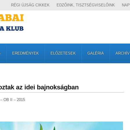
RÉGI ÚJSÁG CIKKEK
EDZŐINK, TISZTSÉGVISELŐINK
NAP
S
EREDMÉNYEK
ELŐZETESEK
GALÉRIA
ARCHÍ
oztak az idei bajnokságban
 – OB II – 2015