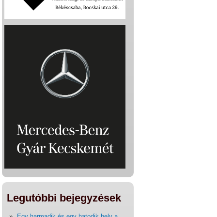
Legutóbbi bejegyzések
Egy harmadik és egy hatodik hely a