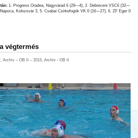
tán:
1. Progress Oradea, Nagyvárad 6 (29—4), 2. Debreceni VSC6 (32—
j-Napoca, Kolozsvár 3, 5. Csabai Csirkefogók VK 0 (16—27), 6. ZF Eger 0
 a végtermés
k
,
Archív – OB II – 2015
,
Archív - OB II