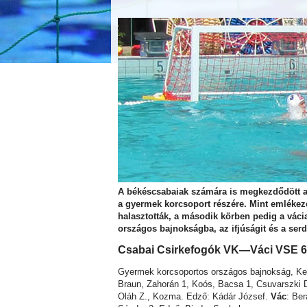
A békéscsabaiak számára is megkezdődött a 
a gyermek korcsoport részére. Mint emlékezet
halasztották, a második körben pedig a váci
országos bajnokságba, az ifjúságit és a ser
Csabai Csirkefogók VK—Váci VSE 6
Gyermek korcsoportos országos bajnokság, Kel
Braun, Zahorán 1, Koós, Bacsa 1, Csuvarszki D.
Oláh Z., Kozma. Edző: Kádár József.
Vác
: Ber