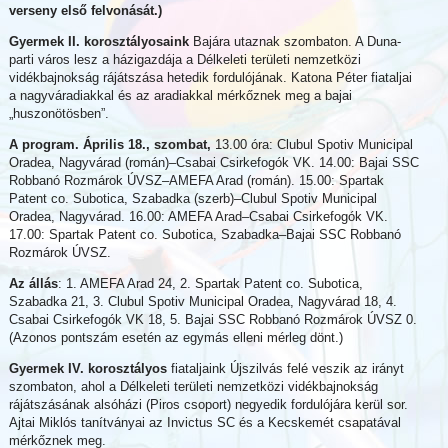
verseny első felvonását.)
Gyermek II. korosztályosaink
Bajára utaznak szombaton. A Duna-
parti város lesz a házigazdája a Délkeleti területi nemzetközi
vidékbajnokság rájátszása hetedik fordulójának. Katona Péter fiataljai
a nagyváradiakkal és az aradiakkal mérkőznek meg a bajai
„huszonötösben”.
A program. Április 18., szombat,
13.00 óra: Clubul Spotiv Municipal
Oradea, Nagyvárad (román)–Csabai Csirkefogók VK. 14.00: Bajai SSC
Robbanó Rozmárok ÚVSZ–AMEFA Arad (román). 15.00: Spartak
Patent co. Subotica, Szabadka (szerb)–Clubul Spotiv Municipal
Oradea, Nagyvárad. 16.00: AMEFA Arad–Csabai Csirkefogók VK.
17.00: Spartak Patent co. Subotica, Szabadka–Bajai SSC Robbanó
Rozmárok ÚVSZ.
Az állás
: 1. AMEFA Arad 24, 2. Spartak Patent co. Subotica,
Szabadka 21, 3. Clubul Spotiv Municipal Oradea, Nagyvárad 18, 4.
Csabai Csirkefogók VK 18, 5. Bajai SSC Robbanó Rozmárok ÚVSZ 0.
(Azonos pontszám esetén az egymás elleni mérleg dönt.)
Gyermek IV. korosztályos
fiataljaink Újszilvás felé veszik az irányt
szombaton, ahol a Délkeleti területi nemzetközi vidékbajnokság
rájátszásának alsóházi (Piros csoport) negyedik fordulójára kerül sor.
Ajtai Miklós tanítványai az Invictus SC és a Kecskemét csapatával
mérkőznek meg.