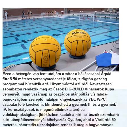
Ezen a hétvégén van fent utoljára a sátor a békéscsabai Árpád
fürdő 50 méteres versenymedencéje fölött, s rögtön gazdag
programmal búcsúzik a téli üzemmódtól a fürdő. Nevezetesen
szombaton rendezik meg az úszók DIG-BUILD Viharsarok Kupa
versenyét, majd vasárnap az országos utánpótlás vízilabda-
bajnokságban szereplő fiataljaink igyekeznek az YBL WPC
csapatai fölé kerekedni. Mindemellett a gyermek II. és a gyermek
IV. korosztályosok is megmérettetnek a területi
vidékbajnokságban. (Időközben kaptuk a hírt: az úszók szombatra
kiírt utánpótlásversenyét áthelyezték Gyulára, ahol a Várfürdő 50
méteres, sátortetős uszodájában rendezik meg a hagyományos