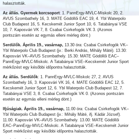
halasztották.
Az állás. Gyermek korcsoport
: 1. PannErgy-MVLC-Miskolc 20, 2.
AVUS Szombathely 16, 3. MATE Gödöllői EAC 19, 4. Ybl Waterpolo
Club Budapest 16, 5. Kecskemét Junior Sport 10, 6. Tatabányai VSE
10, 7. Kaposvári VK 7, 8. Csabai Csirkefogók VK 3. (Azonos
pontszám esetén az egymás elleni mérleg dönt.)
Serdülők. Április 19., vasárnap,
13.30 óra: Csabai Csirkefogók VK–
Ybl Waterpolo Club Budapest (jv.: Berki András, Mihály Máté). 13.30:
Kaposvári VK–AVUS Szombathely. 15.30: MATE Gödöllői EAC–
PannErgy-MVLC-Miskolc. A Tatabányai VSE–Kecskemét Junior Sport
mérkőzést egy későbbi időpontra halasztották.
Az állás. Serdülők
: 1. PannErgy-MVLC-Miskolc 27, 2. AVUS
Szombathely 16, 3. Kaposvári VK 16, 4. MATE Gödöllői EAC 12, 5.
Kecskemét Junior Sport 12, 6. Ybl Waterpolo Club Budapest 12, 7.
Tatabányai VSE 3, 8. Csabai Csirkefogók VK 0. (Azonos pontszám
esetén az egymás elleni mérleg dönt.)
Ifjúságiak. Április 19., vasárnap,
11.00 óra: Csabai Csirkefogók VK–
Ybl Waterpolo Club Budapest (jv.: Mihály Máté, ifj. Kádár József).
11.00: Kaposvári VK–AVUS Szombathely. 13.00: MATE Gödöllői
EAC–PannErgy-MVLC-Miskolc. A Tatabányai VSE–Kecskemét Junior
Sport mérkőzést egy későbbi időpontra halasztották.