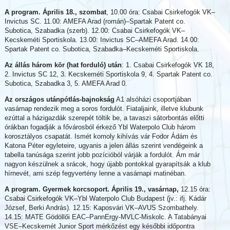
A program. Április 18., szombat
, 10.00 óra: Csabai Csirkefogók VK–
Invictus SC. 11.00: AMEFA Arad (román)–Spartak Patent co.
Subotica, Szabadka (szerb). 12.00: Csabai Csirkefogók VK–
Kecskeméti Sportiskola. 13.00: Invictus SC–AMEFA Arad. 14.00:
Spartak Patent co. Subotica, Szabadka–Kecskeméti Sportiskola.
Az állás három kör (hat forduló) után
: 1. Csabai Csirkefogók VK 18,
2. Invictus SC 12, 3. Kecskeméti Sportiskola 9, 4. Spartak Patent co.
Subotica, Szabadka 3, 5. AMEFA Arad 0.
Az országos utánpótlás-bajnokság
A1 alsóházi csoportjában
vasárnap rendezik meg a soros fordulót. Fiataljaink, illetve klubunk
ezúttal a házigazdák szerepét töltik be, a tavaszi sátorbontás előtti
órákban fogadják a fővárosból érkező Ybl Waterpolo Club három
korosztályos csapatát. Ismét komoly kihívás vár Fodor Ádám és
Katona Péter egyleteire, ugyanis a jelen állás szerint vendégeink a
tabella tanúsága szerint jobb pozícióból várják a fordulót. Ám már
nagyon készülnek a srácok, hogy újabb pontokkal gyarapítsák a klub
hírnevét, ami szép fegyvertény lenne a vasárnapi matinéban.
A program. Gyermek korcsoport. Április 19., vasárnap,
12.15 óra:
Csabai Csirkefogók VK–Ybl Waterpolo Club Budapest (jv.: ifj. Kádár
József, Berki András). 12.15: Kaposvári VK–AVUS Szombathely.
14.15: MATE Gödöllői EAC–PannErgy-MVLC-Miskolc. A Tatabányai
VSE–Kecskemét Junior Sport mérkőzést egy későbbi időpontra