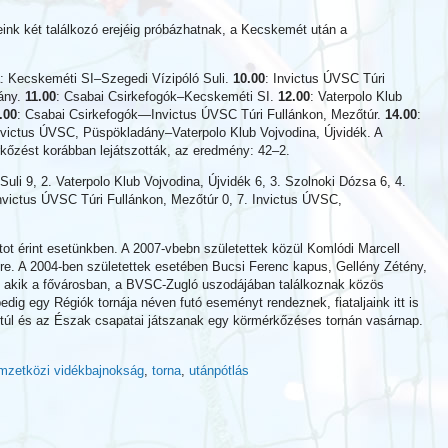
ink két találkozó erejéig próbázhatnak, a Kecskemét után a
: Kecskeméti SI–Szegedi Vízipóló Suli.
10.00
: Invictus ÚVSC Túri
ány.
11.00
: Csabai Csirkefogók–Kecskeméti SI.
12.00
: Vaterpolo Klub
.00
: Csabai Csirkefogók—Invictus ÚVSC Túri Fullánkon, Mezőtúr.
14.00
:
nvictus ÚVSC, Püspökladány–Vaterpolo Klub Vojvodina, Újvidék. A
kőzést korábban lejátszották, az eredmény: 42–2.
 Suli 9, 2. Vaterpolo Klub Vojvodina, Újvidék 6, 3. Szolnoki Dózsa 6, 4.
nvictus ÚVSC Túri Fullánkon, Mezőtúr 0, 7. Invictus ÚVSC,
tot érint esetünkben. A 2007-vbebn születettek közül Komlódi Marcell
e. A 2004-ben születettek esetében Bucsi Ferenc kapus, Gellény Zétény,
 akik a fővárosban, a BVSC-Zugló uszodájában találkoznak közös
edig egy Régiók tornája néven futó eseményt rendeznek, fiataljaink itt is
ántúl és az Észak csapatai játszanak egy körmérkőzéses tornán vasárnap.
mzetközi vidékbajnokság
,
torna
,
utánpótlás