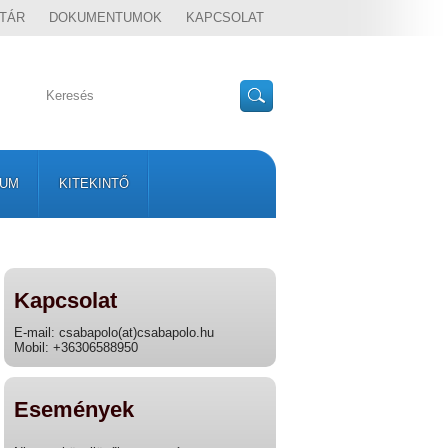
TÁR
DOKUMENTUMOK
KAPCSOLAT
VUM
KITEKINTŐ
Kapcsolat
E-mail: csabapolo(at)csabapolo.hu
Mobil: +36306588950
Események