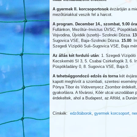
A gyermek II. korcsoportosok
évzáróján a mie
mezőtúriakkal veszik fel a harcot.
A program. December 14., szombat, 9.00 óra
Fullánkon, Mezőtúr–Invictus ÚVSC, Püspöklad
Vojvodina, Újvidék (szerb)– Szolnoki Dózsa.
13
Sugovica VSE, Baja–Szolnoki Dózsa.
15.00
: I
Szegedi Vízipóló Suli–Sugovica VSE, Baja mér
Az állás két forduló után
: 1. Szegedi Vízipóló
Kecskeméti SI 3, 5. Csabai Csirkefogók 3, 6. I
Püspökladány 0, 8. Sugovica VSE, Baja 0.
A tehetséggondozó edzés és torna
két évjára
kapott meghívót a szombati, szentesi eseményr
Pónya Tibor és Vidovenyecz Zsombor érdekelt,
gyakorlásra. A fővárosi, Kőér utcai uszodában p
érdekeltek, ahol a Budapest, az Alföld, a Dun
Címkék:
edzőtáborok
,
gyermek korcsoport
,
ne