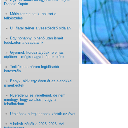
Diapolo Kupán
Máris tesztelhetik, hol tart a
felkészülés
Új, fiatal tréner a vezetőedző oldalán
Egy hónapnyi pihenő után ismét
fedélzeten a csapataink
Gyermek korosztályúak felemás
cipőben – mégis nagyot léptek előre
Terítéken a három legidősebb
korosztály
Babyk, akik egy éven át az alapokkal
ismerkedtek
Nyeretlenül és veretlenül, de nem
mindegy, hogy az alsó-, vagy a
felsőházban
Utolsónak a legkisebbek zárták az évet
A babyk zárják a 2025–2026. évi