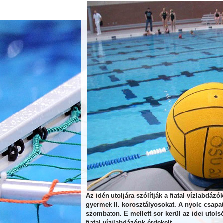
Az idén utoljára szólítják a fiatal vízlabdáz
gyermek II. korosztályosokat. A nyolc csapa
szombaton. E mellett sor kerül az idei utol
fiatal vízilabdázónk érdekelt.