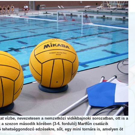
ókat vízbe, nevezetesen a nemzetközi vidékbajnoki sorozatban, ott is a
t a szezon második körében (3-4. forduló) Martfűn csatázik
só tehetséggondozó edzésekre, sőt, egy mini tornára is, amelyen öt