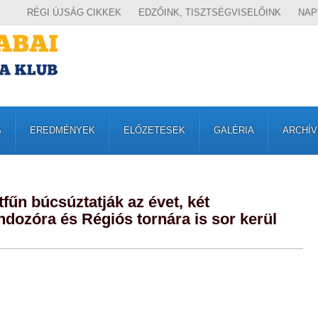
RÉGI ÚJSÁG CIKKEK
EDZŐINK, TISZTSÉGVISELŐINK
NAP
S
EREDMÉNYEK
ELŐZETESEK
GALÉRIA
ARCHÍ
űn búcsúztatják az évet, két
dozóra és Régiós tornára is sor kerül