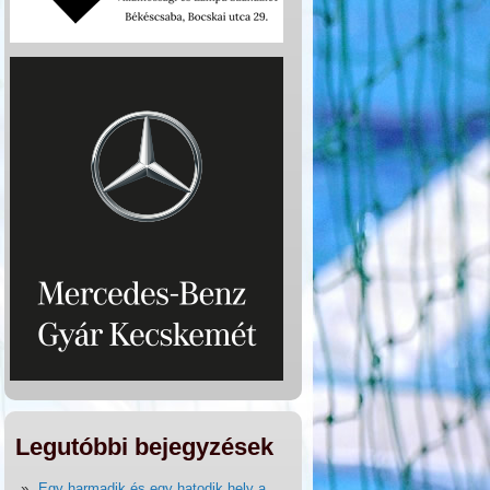
Legutóbbi bejegyzések
Egy harmadik és egy hatodik hely a