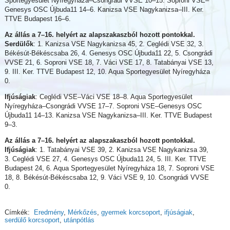
Sportegyesület Nyíregyháza–Csongrádi VVSE 10–15. Soproni VSE–
Genesys OSC Újbuda11 14–6. Kanizsa VSE Nagykanizsa–III. Ker.
TTVE Budapest 16–6.
Az állás a 7–16. helyért az alapszakaszból hozott pontokkal.
Serdülők
: 1. Kanizsa VSE Nagykanizsa 45, 2. Ceglédi VSE 32, 3.
Békésút-Békéscsaba 26, 4. Genesys OSC Újbuda11 22, 5. Csongrádi
VVSE 21, 6. Soproni VSE 18, 7. Váci VSE 17, 8. Tatabányai VSE 13,
9. III. Ker. TTVE Budapest 12, 10. Aqua Sportegyesület Nyíregyháza
0.
Ifjúságiak
: Ceglédi VSE–Váci VSE 18–8. Aqua Sportegyesület
Nyíregyháza–Csongrádi VVSE 17–7. Soproni VSE–Genesys OSC
Újbuda11 14–13. Kanizsa VSE Nagykanizsa–III. Ker. TTVE Budapest
9–3.
Az állás a 7–16. helyért az alapszakaszból hozott pontokkal.
Ifjúságiak
: 1. Tatabányai VSE 39, 2. Kanizsa VSE Nagykanizsa 39,
3. Ceglédi VSE 27, 4. Genesys OSC Újbuda11 24, 5. III. Ker. TTVE
Budapest 24, 6. Aqua Sportegyesület Nyíregyháza 18, 7. Soproni VSE
18, 8. Békésút-Békéscsaba 12, 9. Váci VSE 9, 10. Csongrádi VVSE
0.
Címkék:
Eredmény
,
Mérkőzés
,
gyermek korcsoport
,
ifjúságiak
,
serdülő korcsoport
,
utánpótlás