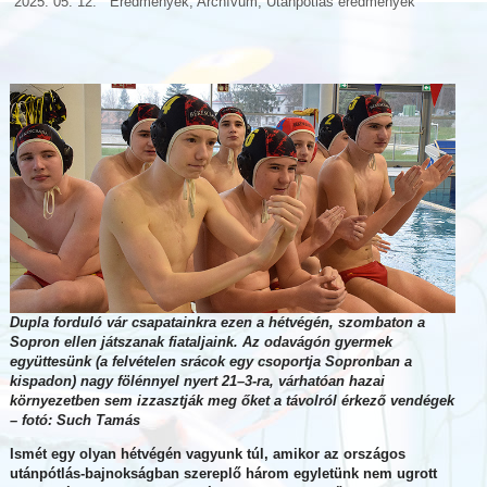
2025. 05. 12.
Eredmények
,
Archívum
,
Utánpótlás eredmények
Dupla forduló vár csapatainkra ezen a hétvégén, szombaton a
Sopron ellen játszanak fiataljaink. Az odavágón gyermek
együttesünk (a felvételen srácok egy csoportja Sopronban a
kispadon) nagy fölénnyel nyert 21–3-ra, várhatóan hazai
környezetben sem izzasztják meg őket a távolról érkező vendégek
– fotó: Such Tamás
Ismét egy olyan hétvégén vagyunk túl, amikor az országos
utánpótlás-bajnokságban szereplő három egyletünk nem ugrott