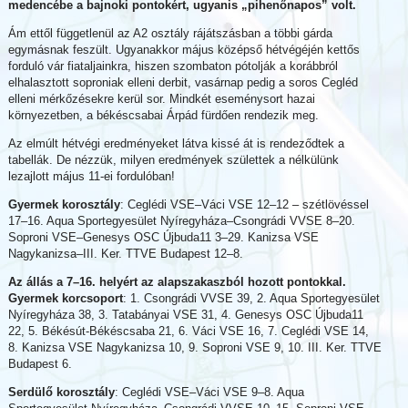
medencébe a bajnoki pontokért, ugyanis „pihenőnapos” volt.
Ám ettől függetlenül az A2 osztály rájátszásban a többi gárda
egymásnak feszült. Ugyanakkor május középső hétvégéjén kettős
forduló vár fiataljainkra, hiszen szombaton pótolják a korábbról
elhalasztott soproniak elleni derbit, vasárnap pedig a soros Cegléd
elleni mérkőzésekre kerül sor. Mindkét eseménysort hazai
környezetben, a békéscsabai Árpád fürdően rendezik meg.
Az elmúlt hétvégi eredményeket látva kissé át is rendeződtek a
tabellák. De nézzük, milyen eredmények születtek a nélkülünk
lezajlott május 11-ei fordulóban!
Gyermek korosztály
: Ceglédi VSE–Váci VSE 12–12 – szétlövéssel
17–16. Aqua Sportegyesület Nyíregyháza–Csongrádi VVSE 8–20.
Soproni VSE–Genesys OSC Újbuda11 3–29. Kanizsa VSE
Nagykanizsa–III. Ker. TTVE Budapest 12–8.
Az állás a 7–16. helyért az alapszakaszból hozott pontokkal.
Gyermek korcsoport
: 1. Csongrádi VVSE 39, 2. Aqua Sportegyesület
Nyíregyháza 38, 3. Tatabányai VSE 31, 4. Genesys OSC Újbuda11
22, 5. Békésút-Békéscsaba 21, 6. Váci VSE 16, 7. Ceglédi VSE 14,
8. Kanizsa VSE Nagykanizsa 10, 9. Soproni VSE 9, 10. III. Ker. TTVE
Budapest 6.
Serdülő korosztály
: Ceglédi VSE–Váci VSE 9–8. Aqua