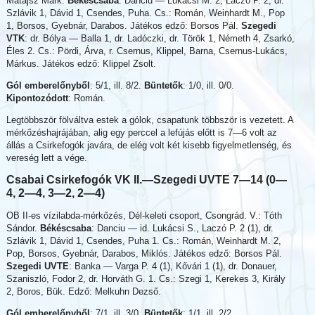
Matajsz Márk.
Békéscsaba
: Danciu — Lukácsi M. 2, Laczó P. 2, dr.
Szlávik 1, Dávid 1, Csendes, Puha. Cs.: Román, Weinhardt M., Pop
1, Borsos, Gyebnár, Darabos. Játékos edző: Borsos Pál.
Szegedi
VTK
: dr. Bólya — Balla 1, dr. Ladóczki, dr. Török 1, Németh 4, Zsarkó,
Éles 2. Cs.: Pördi, Árva, r. Csernus, Klippel, Barna, Csernus-Lukács,
Márkus. Játékos edző: Klippel Zsolt.
Gól emberelőnyből
: 5/1, ill. 8/2.
Büntetők
: 1/0, ill. 0/0.
Kipontozódott
: Román.
Legtöbbször fölváltva estek a gólok, csapatunk többször is vezetett. A
mérkőzéshajrájában, alig egy perccel a lefújás előtt is 7—6 volt az
állás a Csirkefogók javára, de elég volt két kisebb figyelmetlenség, és
vereség lett a vége.
Csabai Csirkefogók VK II.—
Szegedi UVTE 7—14 (0—
4, 2—4, 3—2, 2—4)
OB II-es vízilabda-mérkőzés, Dél-keleti csoport, Csongrád. V.: Tóth
Sándor.
Békéscsaba
: Danciu — id. Lukácsi S., Laczó P. 2 (1), dr.
Szlávik 1, Dávid 1, Csendes, Puha 1. Cs.: Román, Weinhardt M. 2,
Pop, Borsos, Gyebnár, Darabos, Miklós. Játékos edző: Borsos Pál.
Szegedi UVTE
: Banka — Varga P. 4 (1), Kővári 1 (1), dr. Donauer,
Szaniszló, Fodor 2, dr. Horváth G. 1. Cs.: Szegi 1, Kerekes 3, Király
2, Boros, Bük. Edző: Melkuhn Dezső.
Gól emberelőnyből
: 7/1, ill. 3/0.
Büntetők
: 1/1, ill. 2/2.