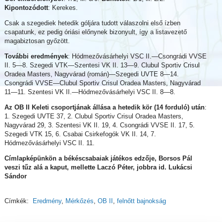
Kipontozódott
: Kerekes.
Csak a szegediek hetedik góljára tudott válaszolni első ízben
csapatunk, ez pedig óriási előnynek bizonyult, így a listavezető
magabiztosan győzött.
További eredmények
: Hódmezővásárhelyi VSC II.—Csongrádi VVSE
II. 5—8. Szegedi VTK—Szentesi VK II. 13—9. Clubul Sportiv Crisul
Oradea Masters, Nagyvárad (román)—Szegedi UVTE 8—14.
Csongrádi VVSE—Clubul Sportiv Crisul Oradea Masters, Nagyvárad
11—11. Szentesi VK II.—Hódmezővásárhelyi VSC II. 8—8.
Az OB II Keleti csoportjának állása a hetedik kör (14 forduló) után
:
1. Szegedi UVTE 37, 2. Clubul Sportiv Crisul Oradea Masters,
Nagyvárad 29, 3. Szentesi VK II. 19, 4. Csongrádi VVSE II. 17, 5.
Szegedi VTK 15, 6. Csabai Csirkefogók VK II. 14, 7.
Hódmezővásárhelyi VSC II. 11.
Címlapképünkön a békéscsabaiak játékos edzője, Borsos Pál
veszi tűz alá a kaput, mellette Laczó Péter, jobbra id. Lukácsi
Sándor
Címkék:
Eredmény
,
Mérkőzés
,
OB II
,
felnőtt bajnokság