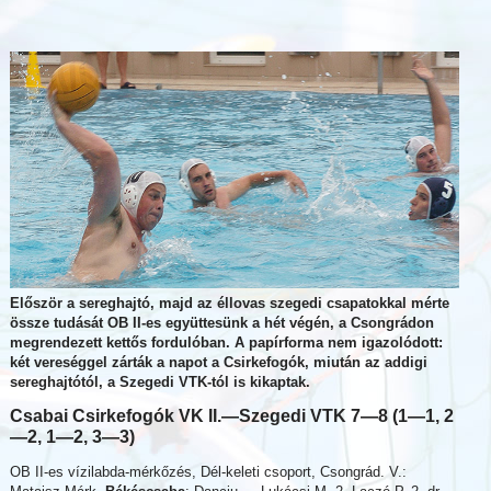
Először a sereghajtó, majd az éllovas szegedi csapatokkal mérte
össze tudását OB II-es együttesünk a hét végén, a Csongrádon
megrendezett kettős fordulóban. A papírforma nem igazolódott:
két vereséggel zárták a napot a Csirkefogók, miután az addigi
sereghajtótól, a Szegedi VTK-tól is kikaptak.
Csabai Csirkefogók VK II.—
Szegedi VTK 7—8 (1—1, 2
—2, 1—2, 3—3)
OB II-es vízilabda-mérkőzés, Dél-keleti csoport, Csongrád. V.: