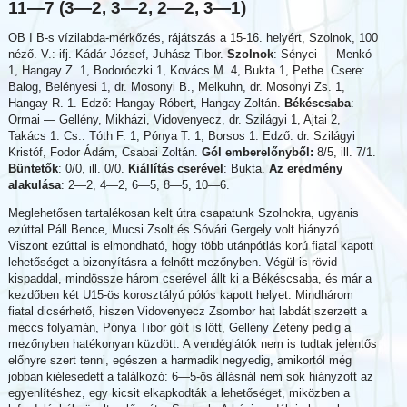
11—7 (3—2, 3—2, 2—2, 3—1)
OB I B-s vízilabda-mérkőzés, rájátszás a 15-16. helyért, Szolnok, 100
néző. V.: ifj. Kádár József, Juhász Tibor.
Szolnok
: Sényei — Menkó
1, Hangay Z. 1, Bodoróczki 1, Kovács M. 4, Bukta 1, Pethe. Csere:
Balog, Belényesi 1, dr. Mosonyi B., Melkuhn, dr. Mosonyi Zs. 1,
Hangay R. 1. Edző: Hangay Róbert, Hangay Zoltán.
Békéscsaba
:
Ormai — Gellény, Mikházi, Vidovenyecz, dr. Szilágyi 1, Ajtai 2,
Takács 1. Cs.: Tóth F. 1, Pónya T. 1, Borsos 1. Edző: dr. Szilágyi
Kristóf, Fodor Ádám, Csabai Zoltán.
Gól emberelőnyből:
8/5, ill. 7/1.
Büntetők
: 0/0, ill. 0/0.
Kiállítás cserével
: Bukta.
Az eredmény
alakulása
: 2—2, 4—2, 6—5, 8—5, 10—6.
Meglehetősen tartalékosan kelt útra csapatunk Szolnokra, ugyanis
ezúttal Páll Bence, Mucsi Zsolt és Sóvári Gergely volt hiányzó.
Viszont ezúttal is elmondható, hogy több utánpótlás korú fiatal kapott
lehetőséget a bizonyításra a felnőtt mezőnyben. Végül is rövid
kispaddal, mindössze három cserével állt ki a Békéscsaba, és már a
kezdőben két U15-ös korosztályú pólós kapott helyet. Mindhárom
fiatal dicsérhető, hiszen Vidovenyecz Zsombor hat labdát szerzett a
meccs folyamán, Pónya Tibor gólt is lőtt, Gellény Zétény pedig a
mezőnyben hatékonyan küzdött. A vendéglátók nem is tudtak jelentős
előnyre szert tenni, egészen a harmadik negyedig, amikortól még
jobban kiélesedett a találkozó: 6—5-ös állásnál nem sok hiányzott az
egyenlítéshez, egy kicsit elkapkodták a lehetőséget, miközben a