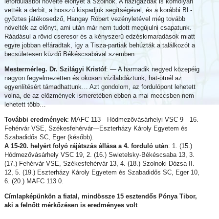
lefordulásból növelte előnyét a Szolnok. A házigazdák is komolyan
vették a derbit, a hosszú kispadjuk segítségével, és a korábbi BL-
győztes játékosedző, Hangay Róbert vezényletével még tovább
növelték az előnyt, ami után már nem tudott megújulni csapatunk.
Ráadásul a rövid cseresor és a kényszerű edzéskimaradások miatt
egyre jobban elfáradtak, így a Tisza-partiak behúzták a találkozót a
becsületesen küzdő Békéscsabával szemben.
Mestermérleg. Dr. Szilágyi Kristóf
: — A harmadik negyed közepéig
nagyon fegyelmezetten és okosan vízilabdáztunk, hat-ötnél az
egyenlítésért támadhattunk… Azt gondolom, az fordulópont lehetett
volna, de az előzmények ismeretében ebben a mai meccsben nem
lehetett több…
További eredmények
: MAFC 113—Hódmezővásárhelyi VSC 9—16.
Fehérvár VSE, Székesfehérvár—Eszterházy Károly Egyetem és
Szabadidős SC, Eger (később).
A 15-20. helyért folyó rájátszás állása a 4. forduló után
: 1. (15.)
Hódmezővásárhely VSC 19, 2. (16.) Swietelsky-Békéscsaba 13, 3.
(17.) Fehérvár VSE, Székesfehérvár 13, 4. (18.) Szolnoki Dózsa II.
12, 5. (19.) Eszterházy Károly Egyetem és Szabadidős SC, Eger 10,
6. (20.) MAFC 113 0.
Címlapképünkön a fiatal, mindössze 15 esztendős Pónya Tibor,
aki a felnőtt mérkőzésen is eredményes volt