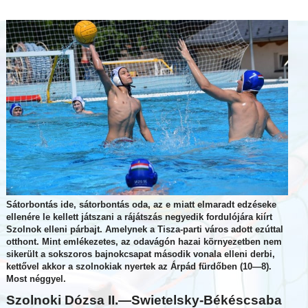
Sátorbontás ide, sátorbontás oda, az e miatt elmaradt edzéseke
ellenére le kellett játszani a rájátszás negyedik fordulójára kiírt
Szolnok elleni párbajt. Amelynek a Tisza-parti város adott ezúttal
otthont. Mint emlékezetes, az odavágón hazai környezetben nem
sikerült a sokszoros bajnokcsapat második vonala elleni derbi,
kettővel akkor a szolnokiak nyertek az Árpád fürdőben (10—8).
Most néggyel.
Szolnoki Dózsa II.—Swietelsky-Békéscsaba