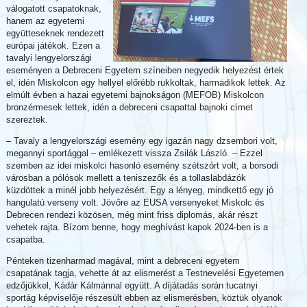
válogatott csapatoknak,
hanem az egyetemi
együtteseknek rendezett
európai játékok. Ezen a
tavalyi lengyelországi
eseményen a Debreceni Egyetem színeiben negyedik helyezést értek
el, idén Miskolcon egy hellyel előrébb rukkoltak, harmadikok lettek. Az
elmúlt évben a hazai egyetemi bajnokságon (MEFOB) Miskolcon
bronzérmesek lettek, idén a debreceni csapattal bajnoki címet
szereztek.
– Tavaly a lengyelországi esemény egy igazán nagy dzsembori volt,
megannyi sportággal – emlékezett vissza Zsilák László. – Ezzel
szemben az idei miskolci hasonló esemény szétszórt volt, a borsodi
városban a pólósok mellett a teniszezők és a tollaslabdázók
küzdöttek a minél jobb helyezésért. Egy a lényeg, mindkettő egy jó
hangulatú verseny volt. Jövőre az EUSA versenyeket Miskolc és
Debrecen rendezi közösen, még mint friss diplomás, akár részt
vehetek rajta. Bízom benne, hogy meghívást kapok 2024-ben is a
csapatba.
Pénteken tizenharmad magával, mint a debreceni egyetem
csapatának tagja, vehette át az elismerést a Testnevelési Egyetemen
edzőjükkel, Kádár Kálmánnal együtt. A díjátadás során tucatnyi
sportág képviselője részesült ebben az elismerésben, köztük olyanok