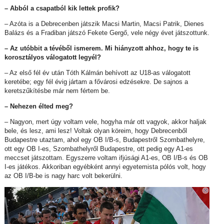
– Abból a csapatból kik lettek profik?
– Azóta is a Debrecenben játszik Macsi Martin, Macsi Patrik, Dienes
Balázs és a Fradiban játszó Fekete Gergő, vele négy évet játszottunk.
– Az utóbbit a tévéből ismerem. Mi hiányzott ahhoz, hogy te is
korosztályos válogatott legyél?
– Az első fél év után Tóth Kálmán behívott az U18-as válogatott
keretébe; egy fél évig jártam a fővárosi edzésekre. De sajnos a
keretszűkítésbe már nem fértem be.
– Nehezen élted meg?
– Nagyon, mert úgy voltam vele, hogyha már ott vagyok, akkor haljak
bele, és lesz, ami lesz! Voltak olyan köreim, hogy Debrecenből
Budapestre utaztam, ahol egy OB I/B-s, Budapestről Szombathelyre,
ott egy OB I-es, Szombathelyről Budapestre, ott pedig egy A1-es
meccset játszottam. Egyszerre voltam ifjúsági A1-es, OB I/B-s és OB
I-es játékos. Akkoriban egyébként annyi egyetemista pólós volt, hogy
az OB I/B-be is nagy harc volt bekerülni.