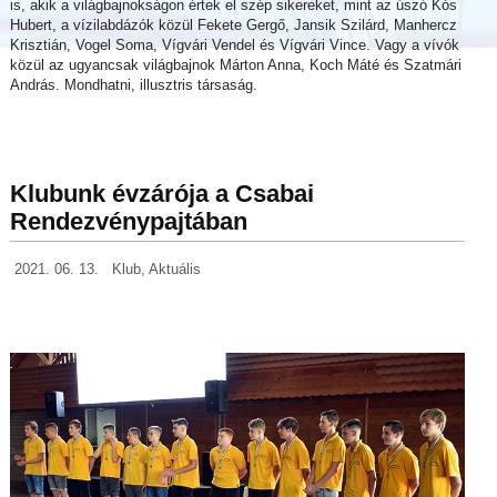
is, akik a világbajnokságon értek el szép sikereket, mint az úszó Kós
Hubert, a vízilabdázók közül Fekete Gergő, Jansik Szilárd, Manhercz
Krisztián, Vogel Soma, Vígvári Vendel és Vígvári Vince. Vagy a vívók
közül az ugyancsak világbajnok Márton Anna, Koch Máté és Szatmári
András. Mondhatni, illusztris társaság.
Klubunk évzárója a Csabai
Rendezvénypajtában
2021. 06. 13.
Klub
,
Aktuális