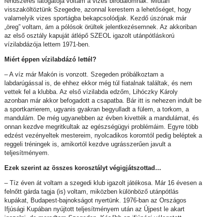
rendszeres látogatója voltam a vizes birodalomnak. Miután
visszaköltöztünk Szegedre, azonnal kerestem a lehetőséget, hogy
valamelyik vizes sportágba bekapcsolódjak. Kezdő úszónak már
„öreg” voltam, ám a pólósok örültek jelentkezésemnek. Az akkoriban
az első osztály kapuját átlépő SZEOL igazolt utánpótláskorú
vízilabdázója lettem 1971-ben.
Miért éppen vízilabdázó lettél?
– A víz már Makón is vonzott. Szegeden próbálkoztam a
labdarúgással is, de ehhez ekkor még túl fiatalnak találtak, és nem
vettek fel a klubba. Az első vízilabda edzőm, Lihóczky Károly
azonban már akkor befogadott a csapatba. Bár itt is nehezen indult be
a sportkarrierem, ugyanis gyakran begyulladt a fülem, a torkom, a
mandulám. De még ugyanebben az évben kivették a mandulámat, és
onnan kezdve megritkultak az egészségügyi problémáim. Egyre több
edzést vezényeltek mestereim, nyolcadikos koromtól pedig beléptek a
reggeli tréningek is, amikortól kezdve ugrásszerűen javult a
teljesítményem.
Ezek szerint az összes korosztályt végigjátszottad…
– Tíz éven át voltam a szegedi klub igazolt játékosa. Már 16 évesen a
felnőtt gárda tagja (is) voltam, miközben különböző utánpótlás
kupákat, Budapest-bajnokságot nyertünk. 1976-ban az Országos
Ifjúsági Kupában nyújtott teljesítményem után az Újpest le akart