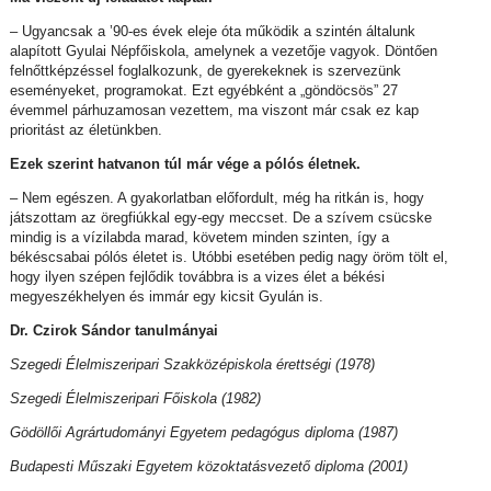
– Ugyancsak a ’90-es évek eleje óta működik a szintén általunk
alapított Gyulai Népfőiskola, amelynek a vezetője vagyok. Döntően
felnőttképzéssel foglalkozunk, de gyerekeknek is szervezünk
eseményeket, programokat. Ezt egyébként a „göndöcsös” 27
évemmel párhuzamosan vezettem, ma viszont már csak ez kap
prioritást az életünkben.
Ezek szerint hatvanon túl már vége a pólós életnek.
– Nem egészen. A gyakorlatban előfordult, még ha ritkán is, hogy
játszottam az öregfiúkkal egy-egy meccset. De a szívem csücske
mindig is a vízilabda marad, követem minden szinten, így a
békéscsabai pólós életet is. Utóbbi esetében pedig nagy öröm tölt el,
hogy ilyen szépen fejlődik továbbra is a vizes élet a békési
megyeszékhelyen és immár egy kicsit Gyulán is.
Dr. Czirok Sándor tanulmányai
Szegedi Élelmiszeripari Szakközépiskola érettségi (1978)
Szegedi Élelmiszeripari Főiskola (1982)
Gödöllői Agrártudományi Egyetem pedagógus diploma (1987)
Budapesti Műszaki Egyetem közoktatásvezető diploma (2001)