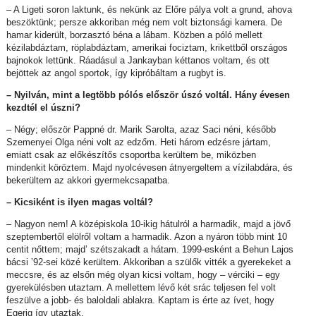
– A Ligeti soron laktunk, és nekünk az Előre pálya volt a grund, ahova
beszöktünk; persze akkoriban még nem volt biztonsági kamera. De
hamar kiderült, borzasztó béna a lábam. Közben a póló mellett
kézilabdáztam, röplabdáztam, amerikai fociztam, krikettből országos
bajnokok lettünk. Ráadásul a Jankayban kéttanos voltam, és ott
bejöttek az angol sportok, így kipróbáltam a rugbyt is.
– Nyilván, mint a legtöbb pólós először úszó voltál. Hány évesen
kezdtél el úszni?
– Négy; először Pappné dr. Marik Sarolta, azaz Saci néni, később
Szemenyei Olga néni volt az edzőm. Heti három edzésre jártam,
emiatt csak az előkészítős csoportba kerültem be, miközben
mindenkit köröztem. Majd nyolcévesen átnyergeltem a vízilabdára, és
bekerültem az akkori gyermekcsapatba.
– Kicsiként is ilyen magas voltál?
– Nagyon nem! A középiskola 10-ikig hátulról a harmadik, majd a jövő
szeptembertől elölről voltam a harmadik. Azon a nyáron több mint 10
centit nőttem; majd’ szétszakadt a hátam. 1999-esként a Behun Lajos
bácsi ’92-sei közé kerültem. Akkoriban a szülők vitték a gyerekeket a
meccsre, és az elsőn még olyan kicsi voltam, hogy – vérciki – egy
gyerekülésben utaztam. A mellettem lévő két srác teljesen fel volt
feszülve a jobb- és baloldali ablakra. Kaptam is érte az ívet, hogy
Egerig így utaztak.