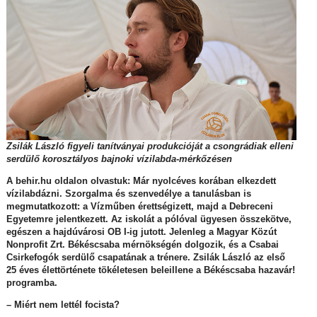
Zsilák László figyeli tanítványai produkcióját a csongrádiak elleni
serdülő korosztályos bajnoki vízilabda-mérkőzésen
A behir.hu oldalon olvastuk: Már nyolcéves korában elkezdett
vízilabdázni. Szorgalma és szenvedélye a tanulásban is
megmutatkozott: a Vízműben érettségizett, majd a Debreceni
Egyetemre jelentkezett. Az iskolát a pólóval ügyesen összekötve,
egészen a hajdúvárosi OB I-ig jutott. Jelenleg a Magyar Közút
Nonprofit Zrt. Békéscsaba mérnökségén dolgozik, és a Csabai
Csirkefogók serdülő csapatának a trénere. Zsilák László az első
25 éves élettörténete tökéletesen beleillene a Békéscsaba hazavár!
programba.
– Miért nem lettél focista?