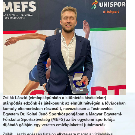
Zsilák László (címlapképünkön a kitüntetés átvételekor)
utánpótlás edzőnk és játékosunk az elmúlt hétvégén a fővárosban
komoly elismerésben részesült, nevezetesen a Testnevelési
Egyetem Dr. Koltai Jenő Sportközpontjában a Magyar Egyetemi-
Főiskolai Sportszövetség (MEFS) az Év egyetemi sportolója
díjátadó gáláján egy veretes emlékplakettel jutalmazták.
Zsilák László egészen fiatalon elkötelezte magát a vízilabdával.