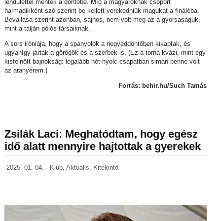
lendülettel mentek a döntőbe. Míg a magyaroknak csoport
harmadikként szó szerint be kellett verekedniük magukat a fináléba.
Bevallása szerint azonban, sajnos, nem volt meg az a gyorsaságuk,
mint a talján pólós társaiknak.
A sors iróniája, hogy a spanyolok a negyeddöntőben kikaptak, és
ugyanígy jártak a görögök és a szerbek is. (Ez a torna kvázi, mint egy
kisfelnőtt bajnokság: legalább hét-nyolc csapatban simán benne volt
az aranyérem.)
Forrás: behir.hu/Such Tamás
Zsilák Laci: Meghatódtam, hogy egész
idő alatt mennyire hajtottak a gyerekek
2025. 01. 04.
Klub
,
Aktuális
,
Kitekintő