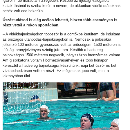
igazolni, de maradtam Szegeden. Később az ifjúsági válogatott
kialakításánál is szóba került a nevem, de akkoriban vidéki srácoknak
nehéz volt oda bekerülni.
Úszástudásod is elég acélos lehetett, hiszen több eseményen is
részt vettél a rokon sportágban.
– A vidékbajnokságokon többször is a döntőkbe kerültem, de indultam
az országos utánpótlás-bajnokságokon is. Nemcsak a pólósokra
jellemző 100 méteres gyorsúszás volt az erősségem, 1500 méteren is
ifjúsági aranyjelvényes szintig jutottam. Később a hadsereg
bajnokságon 1500 méteren negyedik, négyszázon bronzérmes voltam.
Amíg sorkatona voltam Hódmezővásárhelyen és több hónapon
keresztül a hadsereg bajnokságra készültünk, napi két úszó- és két
vízilabdaedzésen vettem részt. Ez mégiscsak jobb volt, mint a
laktanyában ülni.