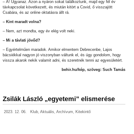
– Á! Ugyanaz. Azon a nyáron sokat találkoztunk, majd egy fél év
távkapcsolat következett, és miután kitört a Covid, ő visszajött
Csabára, és az online oktatásra állt rá.
– Kint maradt volna?
– Nem, azt mondta, egy év elég volt neki.
– Mi a távlati jövőd?
– Egyértelműen maradok. Amikor elmentem Debrecenbe, Lajos
bácsiékkal nagyon jó viszonyban váltunk el, és úgy gondolom, hogy
vissza akarok nekik valamit adni, és szeretnék tenni az egyesületért.
behir.hu/kép, szöveg: Such Tamás
Zsilák László „egyetemi” elismerése
2023. 12. 06.
Klub
,
Aktuális
,
Archívum
,
Kitekintő