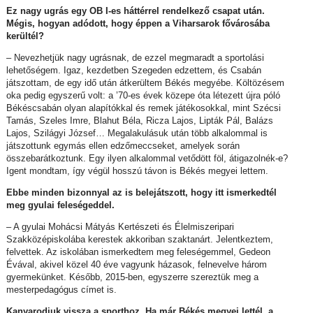
Ez nagy ugrás egy OB I-es háttérrel rendelkező csapat után.
Mégis, hogyan adódott, hogy éppen a Viharsarok fővárosába
kerültél?
– Nevezhetjük nagy ugrásnak, de ezzel megmaradt a sportolási
lehetőségem. Igaz, kezdetben Szegeden edzettem, és Csabán
játszottam, de egy idő után átkerültem Békés megyébe. Költözésem
oka pedig egyszerű volt: a ’70-es évek közepe óta létezett újra póló
Békéscsabán olyan alapítókkal és remek játékosokkal, mint Szécsi
Tamás, Szeles Imre, Blahut Béla, Ricza Lajos, Lipták Pál, Balázs
Lajos, Szilágyi József… Megalakulásuk után több alkalommal is
játszottunk egymás ellen edzőmeccseket, amelyek során
összebarátkoztunk. Egy ilyen alkalommal vetődött föl, átigazolnék-e?
Igent mondtam, így végül hosszú távon is Békés megyei lettem.
Ebbe minden bizonnyal az is belejátszott, hogy itt ismerkedtél
meg gyulai feleségeddel.
– A gyulai Mohácsi Mátyás Kertészeti és Élelmiszeripari
Szakközépiskolába kerestek akkoriban szaktanárt. Jelentkeztem,
felvettek. Az iskolában ismerkedtem meg feleségemmel, Gedeon
Évával, akivel közel 40 éve vagyunk házasok, felnevelve három
gyermekünket. Később, 2015-ben, egyszerre szereztük meg a
mesterpedagógus címet is.
Kanyarodjuk vissza a sporthoz. Ha már Békés megyei lettél, a