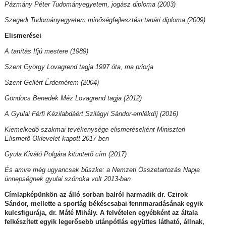
Pázmány Péter Tudományegyetem, jogász diploma (2003)
Szegedi Tudományegyetem minőségfejlesztési tanári diploma (2009)
Elismerései
A tanítás Ifjú mestere (1989)
Szent György Lovagrend tagja 1997 óta, ma priorja
Szent Gellért Érdemérem (2004)
Göndöcs Benedek Méz Lovagrend tagja (2012)
A Gyulai Férfi Kézilabdáért Szilágyi Sándor-emlékdíj (2016)
Kiemelkedő szakmai tevékenysége elismeréseként Miniszteri
Elismerő Oklevelet kapott 2017-ben
Gyula Kiváló Polgára kitüntető cím (2017)
És amire még ugyancsak büszke: a Nemzeti Összetartozás Napja
ünnepségnek gyulai szónoka volt 2013-ban
Címlapképünkön az álló sorban balról harmadik dr. Czirok
Sándor, mellette a sportág békéscsabai fennmaradásának egyik
kulcsfigurája, dr. Máté Mihály. A felvételen egyébként az általa
felkészített egyik legerősebb utánpótlás együttes látható, állnak,