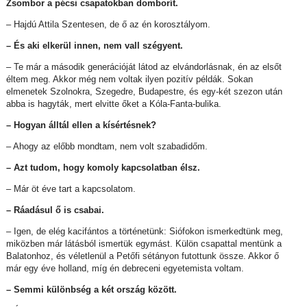
Zsombor a pécsi csapatokban domborít.
– Hajdú Attila Szentesen, de ő az én korosztályom.
– És aki elkerül innen, nem vall szégyent.
– Te már a második generációját látod az elvándorlásnak, én az elsőt
éltem meg. Akkor még nem voltak ilyen pozitív példák. Sokan
elmenetek Szolnokra, Szegedre, Budapestre, és egy-két szezon után
abba is hagyták, mert elvitte őket a Kóla-Fanta-bulika.
– Hogyan álltál ellen a kísértésnek?
– Ahogy az előbb mondtam, nem volt szabadidőm.
– Azt tudom, hogy komoly kapcsolatban élsz.
– Már öt éve tart a kapcsolatom.
– Ráadásul ő is csabai.
– Igen, de elég kacifántos a történetünk: Siófokon ismerkedtünk meg,
miközben már látásból ismertük egymást. Külön csapattal mentünk a
Balatonhoz, és véletlenül a Petőfi sétányon futottunk össze. Akkor ő
már egy éve holland, míg én debreceni egyetemista voltam.
– Semmi különbség a két ország között.