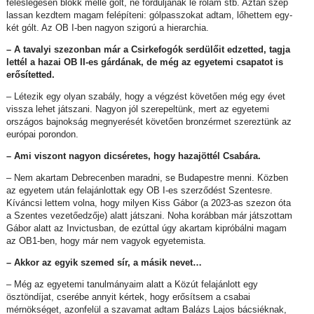
feleslegesen blokk mellé gólt, ne forduljanak le rólam stb. Aztán szép
lassan kezdtem magam felépíteni: gólpasszokat adtam, lőhettem egy-
két gólt. Az OB I-ben nagyon szigorú a hierarchia.
– A tavalyi szezonban már a Csirkefogók serdülőit edzetted, tagja
lettél a hazai OB II-es gárdának, de még az egyetemi csapatot is
erősítetted.
– Létezik egy olyan szabály, hogy a végzést követően még egy évet
vissza lehet játszani. Nagyon jól szerepeltünk, mert az egyetemi
országos bajnokság megnyerését követően bronzérmet szereztünk az
európai porondon.
– Ami viszont nagyon dicséretes, hogy hazajöttél Csabára.
– Nem akartam Debrecenben maradni, se Budapestre menni. Közben
az egyetem után felajánlottak egy OB I-es szerződést Szentesre.
Kíváncsi lettem volna, hogy milyen Kiss Gábor (a 2023-as szezon óta
a Szentes vezetőedzője) alatt játszani. Noha korábban már játszottam
Gábor alatt az Invictusban, de ezúttal úgy akartam kipróbálni magam
az OB1-ben, hogy már nem vagyok egyetemista.
– Akkor az egyik szemed sír, a másik nevet…
– Még az egyetemi tanulmányaim alatt a Közút felajánlott egy
ösztöndíjat, cserébe annyit kértek, hogy erősítsem a csabai
mérnökséget, azonfelül a szavamat adtam Balázs Lajos bácsiéknak,