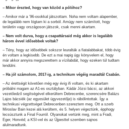
– Mikor érezted, hogy van közöd a pólóhoz?
– Amikor már a ’96-osokkal játszottam. Noha nem voltam alapember,
de legalább nem lógtam ki a sorból. Amúgy nem számított, hogy
területin vagy országoson játszok, csak menni akartam.
– Nem volt durva, hogy a csapattársaid még akkor is legalább
három évvel idősebbek voltak?
– Tény, hogy az idősebbek sokszor leuralták a fiatalabbakat, több évig
én voltam a legkisebb. De ezt a mai napig úgy könyvelem el, hogy
már akkor annyira megszerettem a vízilabdát, hogy ezeken túl tudtam
lendülni.
– Ha jól számolom, 2017-ig, a technikum végéig maradtál Csabán.
– Az érettségit követően még egy évig ifi voltam, és ki akartam
próbálni magam az A1-es osztályban. Kádár Józsi bácsi, az akkori
vezetőedző segítségével elkerültem Debrecenbe, szerencsére Balázs
Lajos bácsiék (az egyesület ügyvezetője) is rábólintottak. Így a
technikusi végzettséget Debrecenben szereztem meg. Ott a szerb
Miroslav Bain kezei alá kerültem, és 5. helyen végeztünk, épphogy
lecsúsztunk a Final Fourról. Olyanokat vertünk meg, mint a Fradi,
Eger, Honvéd; a KSI-vel és az Újpesttel szemben sajnos
alulmaradtunk.