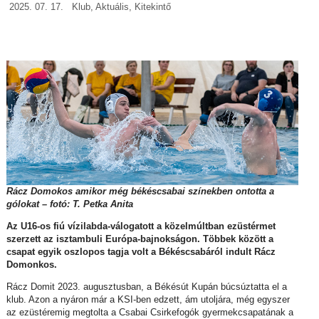
2025. 07. 17.
Klub
,
Aktuális
,
Kitekintő
Rácz Domokos amikor még békéscsabai színekben ontotta a
gólokat – fotó: T. Petka Anita
Az U16-os fiú vízilabda-válogatott a közelmúltban ezüstérmet
szerzett az isztambuli Európa-bajnokságon. Többek között a
csapat egyik oszlopos tagja volt a Békéscsabáról indult Rácz
Domonkos.
Rácz Domit 2023. augusztusban, a Békésút Kupán búcsúztatta el a
klub. Azon a nyáron már a KSI-ben edzett, ám utoljára, még egyszer
az ezüstéremig megtolta a Csabai Csirkefogók gyermekcsapatának a