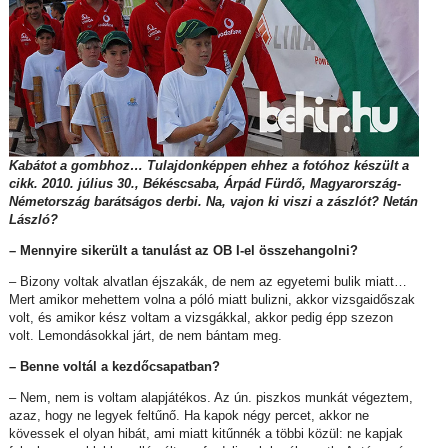
Kabátot a gombhoz… Tulajdonképpen ehhez a fotóhoz készült a
cikk. 2010. július 30., Békéscsaba, Árpád Fürdő, Magyarország-
Németország barátságos derbi. Na, vajon ki viszi a zászlót? Netán
László?
– Mennyire sikerült a tanulást az OB I-el összehangolni?
– Bizony voltak alvatlan éjszakák, de nem az egyetemi bulik miatt…
Mert amikor mehettem volna a póló miatt bulizni, akkor vizsgaidőszak
volt, és amikor kész voltam a vizsgákkal, akkor pedig épp szezon
volt. Lemondásokkal járt, de nem bántam meg.
– Benne voltál a kezdőcsapatban?
– Nem, nem is voltam alapjátékos. Az ún. piszkos munkát végeztem,
azaz, hogy ne legyek feltűnő. Ha kapok négy percet, akkor ne
kövessek el olyan hibát, ami miatt kitűnnék a többi közül: ne kapjak