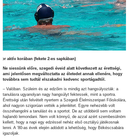
dor aktív korában (fekete 2-es sapkában)
Ne siessünk előre, szegedi éveid alatt következett az érettségi,
ami jelentősen megváltoztatta az életedet annak ellenére, hogy
továbbra sem tudtál elszakadni kedvenc sportágadtól.
– Valóban. Szüleim és az edzőim is mindig azt hangsúlyozták: a
tanulásra ugyanolyan nagy hangsúlyt fektessek, mint a sportra.
Érettségi után felvételt nyertem a Szegedi Élelmiszeripari Főiskolára,
ahol nagyon szigorúan vették a jelenlétet. Egyre nehezebb volt
összehangolni a tanulást és a sportot. De az utóbbiról sem voltam
hajlandó lemondani. Nem volt könnyű, de azzal azért szembesülnöm
kellett, hogy a napi egy edzéssel nehéz első osztályú játékosnak
lenni. A ’80-as évek elején adódott a lehetőség, hogy Békéscsabára
igazoljak.