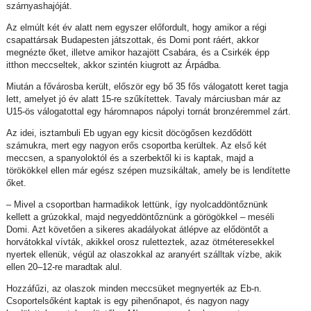
szárnyashajóját.
Az elmúlt két év alatt nem egyszer előfordult, hogy amikor a régi
csapattársak Budapesten játszottak, és Domi pont ráért, akkor
megnézte őket, illetve amikor hazajött Csabára, és a Csirkék épp
itthon meccseltek, akkor szintén kiugrott az Árpádba.
Miután a fővárosba került, először egy bő 35 fős válogatott keret tagja
lett, amelyet jó év alatt 15-re szűkítettek. Tavaly márciusban már az
U15-ös válogatottal egy háromnapos nápolyi tornát bronzéremmel zárt.
Az idei, isztambuli Eb ugyan egy kicsit döcögősen kezdődött
számukra, mert egy nagyon erős csoportba kerültek. Az első két
meccsen, a spanyoloktól és a szerbektől ki is kaptak, majd a
törökökkel ellen már egész szépen muzsikáltak, amely be is lendítette
őket.
– Mivel a csoportban harmadikok lettünk, így nyolcaddöntőznünk
kellett a grúzokkal, majd negyeddöntőznünk a görögökkel – meséli
Domi. Azt követően a sikeres akadályokat átlépve az elődöntőt a
horvátokkal vívták, akikkel orosz ruletteztek, azaz ötméteresekkel
nyertek ellenük, végül az olaszokkal az aranyért szálltak vízbe, akik
ellen 20–12-re maradtak alul.
Hozzáfűzi, az olaszok minden meccsüket megnyerték az Eb-n.
Csoportelsőként kaptak is egy pihenőnapot, és nagyon nagy