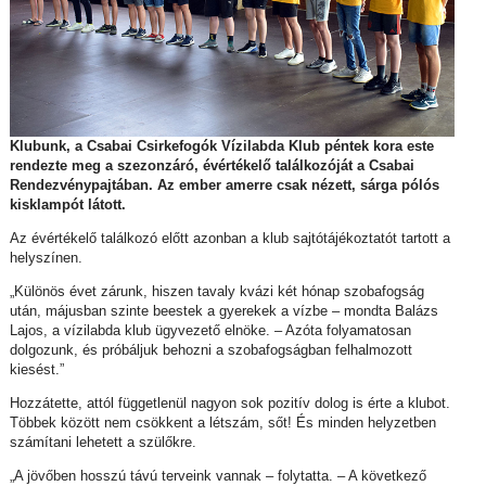
Klubunk, a Csabai Csirkefogók Vízilabda Klub péntek kora este
rendezte meg a szezonzáró, évértékelő találkozóját a Csabai
Rendezvénypajtában. Az ember amerre csak nézett, sárga pólós
kisklampót látott.
Az évértékelő találkozó előtt azonban a klub sajtótájékoztatót tartott a
helyszínen.
„Különös évet zárunk, hiszen tavaly kvázi két hónap szobafogság
után, májusban szinte beestek a gyerekek a vízbe – mondta Balázs
Lajos, a vízilabda klub ügyvezető elnöke. – Azóta folyamatosan
dolgozunk, és próbáljuk behozni a szobafogságban felhalmozott
kiesést.”
Hozzátette, attól függetlenül nagyon sok pozitív dolog is érte a klubot.
Többek között nem csökkent a létszám, sőt! És minden helyzetben
számítani lehetett a szülőkre.
„A jövőben hosszú távú terveink vannak – folytatta. – A következő