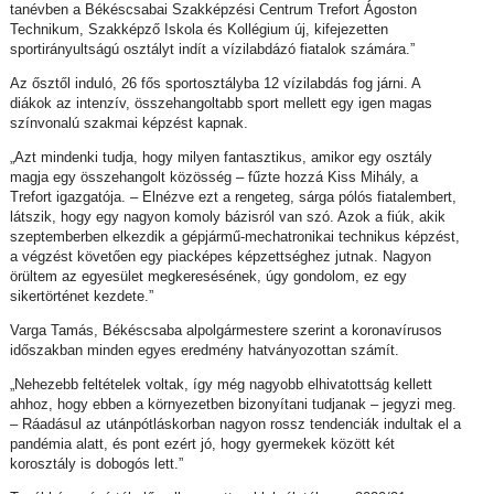
tanévben a Békéscsabai Szakképzési Centrum Trefort Ágoston
Technikum, Szakképző Iskola és Kollégium új, kifejezetten
sportirányultságú osztályt indít a vízilabdázó fiatalok számára.”
Az ősztől induló, 26 fős sportosztályba 12 vízilabdás fog járni. A
diákok az intenzív, összehangoltabb sport mellett egy igen magas
színvonalú szakmai képzést kapnak.
„Azt mindenki tudja, hogy milyen fantasztikus, amikor egy osztály
magja egy összehangolt közösség – fűzte hozzá Kiss Mihály, a
Trefort igazgatója. – Elnézve ezt a rengeteg, sárga pólós fiatalembert,
látszik, hogy egy nagyon komoly bázisról van szó. Azok a fiúk, akik
szeptemberben elkezdik a gépjármű-mechatronikai technikus képzést,
a végzést követően egy piacképes képzettséghez jutnak. Nagyon
örültem az egyesület megkeresésének, úgy gondolom, ez egy
sikertörténet kezdete.”
Varga Tamás, Békéscsaba alpolgármestere szerint a koronavírusos
időszakban minden egyes eredmény hatványozottan számít.
„Nehezebb feltételek voltak, így még nagyobb elhivatottság kellett
ahhoz, hogy ebben a környezetben bizonyítani tudjanak – jegyzi meg.
– Ráadásul az utánpótláskorban nagyon rossz tendenciák indultak el a
pandémia alatt, és pont ezért jó, hogy gyermekek között két
korosztály is dobogós lett.”