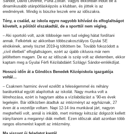
Sándor, Dávid Levente, Puha Zoltán. Vagyis ekkoriban indult be a
dinamikusabb utánpótlásképzés a klubban, és jöttek is az
eredmények. Mindig is büszke leszek erre az időszakra.
Tény, a család, az iskola egyre nagyobb kihívást és elfoglaltságot
követelt, a pólótól elszakadtál, de a sporttól nem végleg.
– Aki sportoló volt, azok többsége nem tud végleg hátat fordítani
annak. Felkértek az akkoriban többszakosztályos Gyulai SE
elnökének, amely tisztet 2019-ig töltöttem be. Tovább fokozódott a
„civil életbeli” elfoglaltságom, ezért az újabb ciklusra már nem
jelöltettem magam. De ez az időszak is szép volt az életemben, ekkor
kaptam meg a Gyulai Férfi Kézilabdáért Szilágyi Sándor-emlékdíjat.
Hosszú időn át a Göndöcs Benedek Középiskola igazgatója
voltál…
– Csaknem harminc évvel ezelőtt a feleségemmel és néhány
barátunkkal együtt alapítottuk az iskolát. Nagy munka volt a
létrehozása, ezért is hagytam abba a vízilabdázást a ’90-es évek
legelején. Bár időközben átadtuk az intézményt az egyháznak, 27
éven át a vezetője voltam. Napi 12-14 óra munkával járt, nagyon
megterhelő volt, annál is inkább, mert mintegy kétszáz dolgozót kellett
irányítanom a megannyi diák mellett. Ezen időszak alatt azonban több
rangos elismerést kapott az intézmény.
Ma viszont új feladatot kaptál.