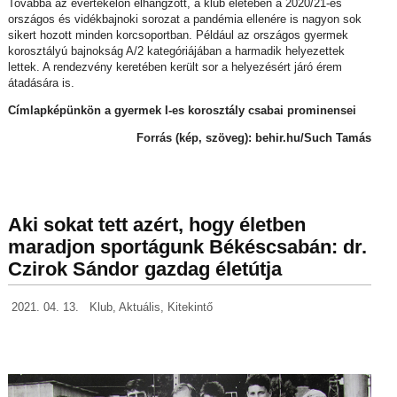
Továbbá az évértékelőn elhangzott, a klub életében a 2020/21-es
országos és vidékbajnoki sorozat a pandémia ellenére is nagyon sok
sikert hozott minden korcsoportban. Például az országos gyermek
korosztályú bajnokság A/2 kategóriájában a harmadik helyezettek
lettek. A rendezvény keretében került sor a helyezésért járó érem
átadására is.
Címlapképünkön a gyermek I-es korosztály csabai prominensei
Forrás (kép, szöveg): behir.hu/Such Tamás
Aki sokat tett azért, hogy életben
maradjon sportágunk Békéscsabán: dr.
Czirok Sándor gazdag életútja
2021. 04. 13.
Klub
,
Aktuális
,
Kitekintő