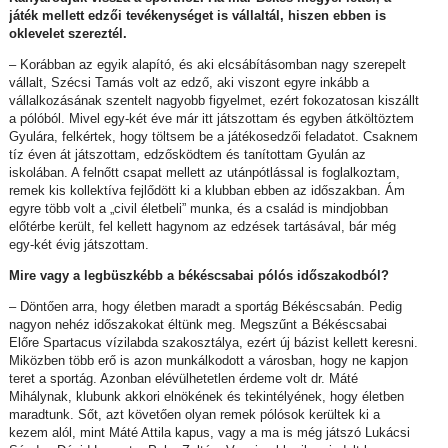
játék mellett edzői tevékenységet is vállaltál, hiszen ebben is
oklevelet szereztél.
– Korábban az egyik alapító, és aki elcsábításomban nagy szerepelt
vállalt, Szécsi Tamás volt az edző, aki viszont egyre inkább a
vállalkozásának szentelt nagyobb figyelmet, ezért fokozatosan kiszállt
a pólóból. Mivel egy-két éve már itt játszottam és egyben átköltöztem
Gyulára, felkértek, hogy töltsem be a játékosedzői feladatot. Csaknem
tíz éven át játszottam, edzősködtem és tanítottam Gyulán az
iskolában. A felnőtt csapat mellett az utánpótlással is foglalkoztam,
remek kis kollektíva fejlődött ki a klubban ebben az időszakban. Ám
egyre több volt a „civil életbeli” munka, és a család is mindjobban
előtérbe került, fel kellett hagynom az edzések tartásával, bár még
egy-két évig játszottam.
Mire vagy a legbüszkébb a békéscsabai pólós időszakodból?
– Döntően arra, hogy életben maradt a sportág Békéscsabán. Pedig
nagyon nehéz időszakokat éltünk meg. Megszűnt a Békéscsabai
Előre Spartacus vízilabda szakosztálya, ezért új bázist kellett keresni.
Miközben több erő is azon munkálkodott a városban, hogy ne kapjon
teret a sportág. Azonban elévülhetetlen érdeme volt dr. Máté
Mihálynak, klubunk akkori elnökének és tekintélyének, hogy életben
maradtunk. Sőt, azt követően olyan remek pólósok kerültek ki a
kezem alól, mint Máté Attila kapus, vagy a ma is még játszó Lukácsi