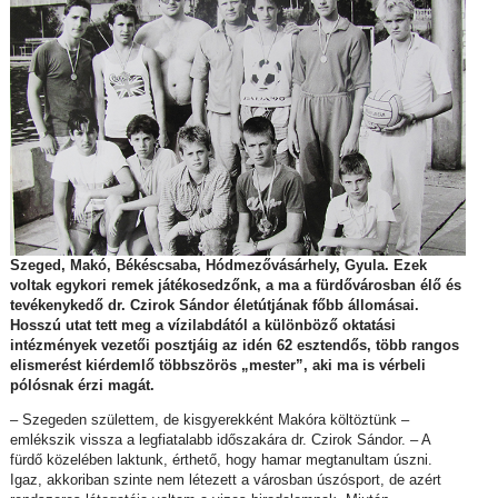
Szeged, Makó, Békéscsaba, Hódmezővásárhely, Gyula. Ezek
voltak egykori remek játékosedzőnk, a ma a fürdővárosban élő és
tevékenykedő dr. Czirok Sándor életútjának főbb állomásai.
Hosszú utat tett meg a vízilabdától a különböző oktatási
intézmények vezetői posztjáig az idén 62 esztendős, több rangos
elismerést kiérdemlő többszörös „mester”, aki ma is vérbeli
pólósnak érzi magát.
– Szegeden születtem, de kisgyerekként Makóra költöztünk –
emlékszik vissza a legfiatalabb időszakára dr. Czirok Sándor. – A
fürdő közelében laktunk, érthető, hogy hamar megtanultam úszni.
Igaz, akkoriban szinte nem létezett a városban úszósport, de azért