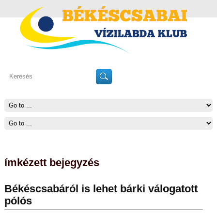
ímkézett bejegyzés
Békéscsabáról is lehet bárki válogatott
pólós