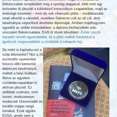
Békéscsabán ismerkedett meg a sportág alapjaival, több mint egy
évtizeden át játszott a különböző korosztályos csapatokban, majd az
érettségit követően – mint oly sok viharsarki pólós – továbbtanulás
miatt elkerült a városból, esetében Debrecen volt az úti cél, ahol
tanulmányai végeztével átvehette diplomáját. Amiben majdhogynem
egyedüli az utóbbi évtizedekben: a diploma kézhezvétele után
visszatért Békéscsabára. Erről itt írtunk bővebben:
Zsilák László
hazatért nevelő egyesületébe, és a játék mellett fiatalokkal is
igyekszik megszerettetni a vízilabdát (csabapolo.hu)
De miért is kaphatta ezt a
szép elismerést? Nos a 24
esztendős sportember
hosszú időn keresztül,
debreceni tanulmányai
mellett a helyi klubban,
illetve az egyetem
vízilabdacsapatában is
aktívan játszott. Ez
utóbbiak számára, mint
ismert, rendszeresen
rendeznek Universiadét és
további magas rangú
tornákat. Ezek egyike
EUSA, amely nem a