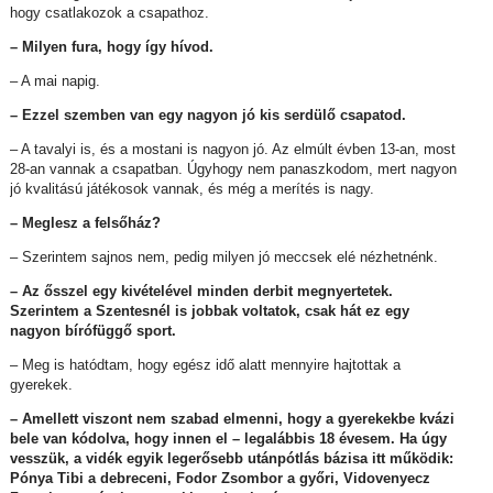
hogy csatlakozok a csapathoz.
– Milyen fura, hogy így hívod.
– A mai napig.
– Ezzel szemben van egy nagyon jó kis serdülő csapatod.
– A tavalyi is, és a mostani is nagyon jó. Az elmúlt évben 13-an, most
28-an vannak a csapatban. Úgyhogy nem panaszkodom, mert nagyon
jó kvalitású játékosok vannak, és még a merítés is nagy.
– Meglesz a felsőház?
– Szerintem sajnos nem, pedig milyen jó meccsek elé nézhetnénk.
– Az ősszel egy kivételével minden derbit megnyertetek.
Szerintem a Szentesnél is jobbak voltatok, csak hát ez egy
nagyon bírófüggő sport.
– Meg is hatódtam, hogy egész idő alatt mennyire hajtottak a
gyerekek.
– Amellett viszont nem szabad elmenni, hogy a gyerekekbe kvázi
bele van kódolva, hogy innen el – legalábbis 18 évesem. Ha úgy
vesszük, a vidék egyik legerősebb utánpótlás bázisa itt működik:
Pónya Tibi a debreceni, Fodor Zsombor a győri, Vidovenyecz