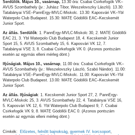
Serdülők. Május 10., vasárnap,
13.30 óra: Csabai Csirkefogók VK–
AVUS Szombathely (jv.: Juhász Tibor, Weszelovszky László). 13.30:
Tatabányai VSE–PannErgy-MVLC-Miskolc. 13.30: Kaposvári VK–Ybl
Waterpolo Club Budapest. 15.30: MATE Gödöllői EAC–Kecskemét
Junior Sport.
Az állás. Serdülők
: 1. PannErgy-MVLC-Miskolc 30, 2. MATE Gödöllői
EAC 21, 3. Ybl Waterpolo Club Budapest 18, 4. Kecskemét Junior
Sport 15, 5. AVUS Szombathely 15, 6. Kaposvári VK 12, 7.
Tatabányai VSE 3, 8. Csabai Csirkefogók VK 0. (Azonos pontszám
esetén az egymás elleni mérleg dönt.)
Ifjúságiak. Május 10., vasárnap
, 11.00 óra: Csabai Csirkefogók VK–
AVUS Szombathely (jv.: Weszelovszky László, Szabó Nándor). 11.00:
Tatabányai VSE–PannErgy-MVLC-Miskolc. 11.00: Kaposvári VK–Ybl
Waterpolo Club Budapest. 13.00: MATE Gödöllői EAC–Kecskemét
Junior Sport.
Az állás. Ifjúságiak
: 1. Kecskemét Junior Sport 27, 2. PannErgy-
MVLC-Miskolc 25, 3. AVUS Szombathely 22, 4. Tatabányai VSE 16,
5. Kaposvári VK 12, 6. Ybl Waterpolo Club Budapest 9, 7. Csabai
Csirkefogók VK 9, 8. MATE Gödöllői EAC 0. (Azonos pontszám
esetén az egymás elleni mérleg dönt.)
Címkék:
Előzetes
,
felnőtt bajnokság
,
gyermek IV. korcsoport
,