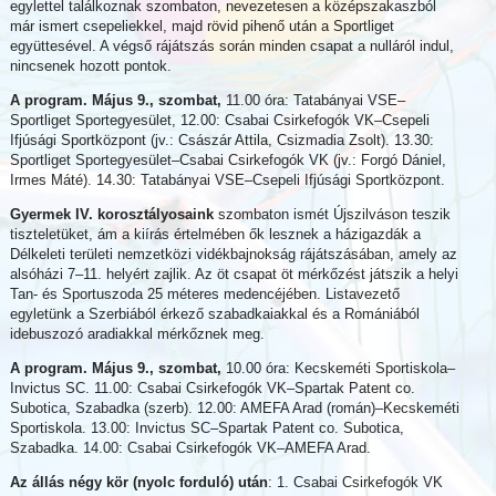
egylettel találkoznak szombaton, nevezetesen a középszakaszból
már ismert csepeliekkel, majd rövid pihenő után a Sportliget
együttesével. A végső rájátszás során minden csapat a nulláról indul,
nincsenek hozott pontok.
A program. Május 9., szombat,
11.00 óra: Tatabányai VSE–
Sportliget Sportegyesület, 12.00: Csabai Csirkefogók VK–Csepeli
Ifjúsági Sportközpont (jv.: Császár Attila, Csizmadia Zsolt). 13.30:
Sportliget Sportegyesület–Csabai Csirkefogók VK (jv.: Forgó Dániel,
Irmes Máté). 14.30: Tatabányai VSE–Csepeli Ifjúsági Sportközpont.
Gyermek IV. korosztályosaink
szombaton ismét Újszilváson teszik
tiszteletüket, ám a kiírás értelmében ők lesznek a házigazdák a
Délkeleti területi nemzetközi vidékbajnokság rájátszásában, amely az
alsóházi 7–11. helyért zajlik. Az öt csapat öt mérkőzést játszik a helyi
Tan- és Sportuszoda 25 méteres medencéjében. Listavezető
egyletünk a Szerbiából érkező szabadkaiakkal és a Romániából
idebuszozó aradiakkal mérkőznek meg.
A program. Május 9., szombat,
10.00 óra: Kecskeméti Sportiskola–
Invictus SC. 11.00: Csabai Csirkefogók VK–Spartak Patent co.
Subotica, Szabadka (szerb). 12.00: AMEFA Arad (román)–Kecskeméti
Sportiskola. 13.00: Invictus SC–Spartak Patent co. Subotica,
Szabadka. 14.00: Csabai Csirkefogók VK–AMEFA Arad.
Az állás négy kör (nyolc forduló) után
: 1. Csabai Csirkefogók VK