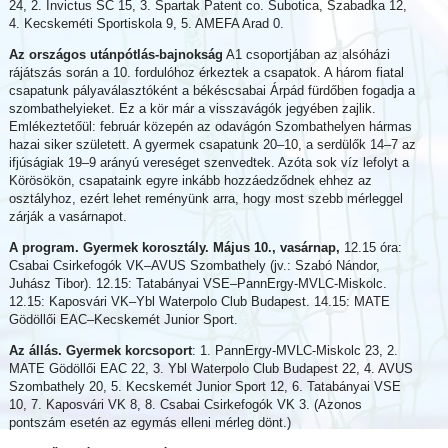
24, 2. Invictus SC 15, 3. Spartak Patent co. Subotica, Szabadka 12,
4. Kecskeméti Sportiskola 9, 5. AMEFA Arad 0.
Az országos utánpótlás-bajnokság
A1 csoportjában az alsóházi
rájátszás során a 10. fordulóhoz érkeztek a csapatok. A három fiatal
csapatunk pályaválasztóként a békéscsabai Árpád fürdőben fogadja a
szombathelyieket. Ez a kör már a visszavágók jegyében zajlik.
Emlékeztetőül: február közepén az odavágón Szombathelyen hármas
hazai siker született. A gyermek csapatunk 20–10, a serdülők 14–7 az
ifjúságiak 19–9 arányú vereséget szenvedtek. Azóta sok víz lefolyt a
Körösökön, csapataink egyre inkább hozzáedződnek ehhez az
osztályhoz, ezért lehet reményünk arra, hogy most szebb mérleggel
zárják a vasárnapot.
A program. Gyermek korosztály. Május 10., vasárnap,
12.15 óra:
Csabai Csirkefogók VK–AVUS Szombathely (jv.: Szabó Nándor,
Juhász Tibor). 12.15: Tatabányai VSE–PannErgy-MVLC-Miskolc.
12.15: Kaposvári VK–Ybl Waterpolo Club Budapest. 14.15: MATE
Gödöllői EAC–Kecskemét Junior Sport.
Az állás. Gyermek korcsoport
: 1. PannErgy-MVLC-Miskolc 23, 2.
MATE Gödöllői EAC 22, 3. Ybl Waterpolo Club Budapest 22, 4. AVUS
Szombathely 20, 5. Kecskemét Junior Sport 12, 6. Tatabányai VSE
10, 7. Kaposvári VK 8, 8. Csabai Csirkefogók VK 3. (Azonos
pontszám esetén az egymás elleni mérleg dönt.)