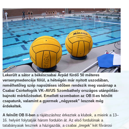
Lekerült a sátor a békéscsabai Árpád fürdő 50 méteres
versenymedencéje fölül, a hétvégén már nyitott uszodában,
remélhetőleg szép napsütéses időben rendezik meg vasárnap a
Csabai Csirkefogók VK–AVUS Szombathely országos utánpótlás-
bajnoki mérkőzéseket. Emellett szombaton az OB II-es felnőtt
csapatunk, valamint a gyermek „négyesek” lesznek még
érdekeltek.
A felnőtt OB II-ben
a rájátszáshoz érkeztek a klubok, a mieink a 13–
16. helyért folytatják három fordulón át. Az első fordulónak a
tatabányaiak lesznek a házigazdái, a csabai „öregek” két fővárosi