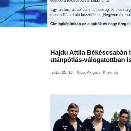
később a fővárosban is sokra vitte.
Egy biztos, a jubileumi ünnepség és nosztal
taposó Rácz Luki hozzáfűzte: „Negyven év múlva
Címlapképünkön az alapítók és nagy öregek
Hajdu Attila Békéscsabán 
utánpótlás-válogatottban i
2015. 05. 13.
Klub
,
Aktuális
,
Kitekintő