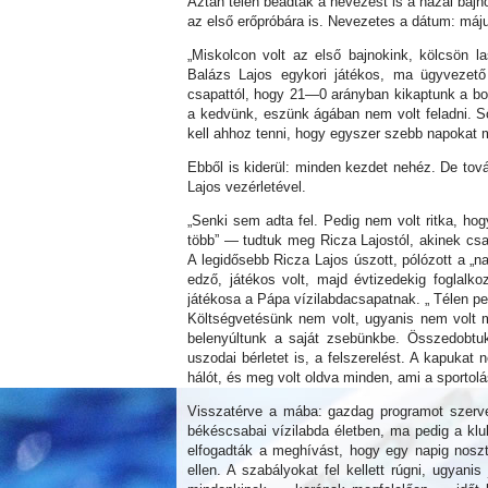
Aztán télen beadták a nevezést is a hazai bajn
az első erőpróbára is. Nevezetes a dátum: máju
„Miskolcon volt az első bajnokink, kölcsön 
Balázs Lajos egykori játékos, ma ügyvezet
csapattól, hogy 21—0 arányban kikaptunk a bor
a kedvünk, eszünk ágában nem volt feladni. Ső
kell ahhoz tenni, hogy egyszer szebb napokat 
Ebből is kiderül: minden kezdet nehéz. De tová
Lajos vezérletével.
„Senki sem adta fel. Pedig nem volt ritka, h
több” — tudtuk meg Ricza Lajostól, akinek cs
A legidősebb Ricza Lajos úszott, pólózott a „n
edző, játékos volt, majd évtizedekig foglalko
játékosa a Pápa vízilabdacsapatnak. „ Télen p
Költségvetésünk nem volt, ugyanis nem volt m
belenyúltunk a saját zsebünkbe. Összedobtu
uszodai bérletet is, a felszerelést. A kapuka
hálót, és meg volt oldva minden, ami a sportolás
Visszatérve a mába: gazdag programot szerve
békéscsabai vízilabda életben, ma pedig a klu
elfogadták a meghívást, hogy egy napig nosz
ellen. A szabályokat fel kellett rúgni, ugyani