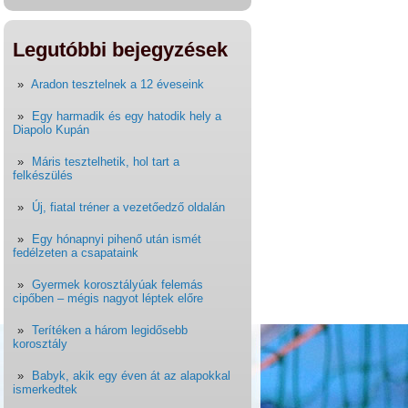
Legutóbbi bejegyzések
Aradon tesztelnek a 12 éveseink
Egy harmadik és egy hatodik hely a
Diapolo Kupán
Máris tesztelhetik, hol tart a
felkészülés
Új, fiatal tréner a vezetőedző oldalán
Egy hónapnyi pihenő után ismét
fedélzeten a csapataink
Gyermek korosztályúak felemás
cipőben – mégis nagyot léptek előre
Terítéken a három legidősebb
korosztály
Babyk, akik egy éven át az alapokkal
ismerkedtek