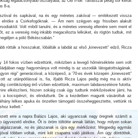
okság legalacsonyabb osztályába, az OB II-be. Tavasszal pedig sor került
s 8-a.
lasztival és sapkával, na és egy méretes zakóval — emlékezett vissza
ő elnöke a Csirkefogóknak. — Ám nem szégyen egy frissiben alakult
sodiaktól. Volt miből tanulni, és a méretes vereség ellenére sem ment el
t, ez a vereség még inkább megacélozta lelküket, és rögtön tudtuk, mit
megéljen a póló Békéscsabán.”
bb rótták a hosszakat, lóbálták a labdát az első „kinevezett” edző, Ricza
ogy 14 fokos vízben edzettünk, miközben a levegő hőmérséklete sem volt
aládjában nagy hagyománya volt mindig is az uszodák látogatottságának.
agyon régi” generációval, a középeső, a ’70-es évek közepén „kinevezett”
zott az utánpótlással is, fia, ifjabb Ricza Lajos pedig még ma is aktív
edig combközépig érő vízben edzettünk, maximum labdavezetésre futotta.
ire elkészíteni, hiszen sokáig csak úgy tudtunk mérkőzésekre járni, ha
k a kocsipénzt, és elindultunk. De a kezdetben magunk vásároltuk az
t néhány lelkes apuka és önzetlen támogató összeheggesztette, vettünk rá
hoz kellett.”
zett erre a napra Balázs Lajos, aki ugyancsak nagy öregnek számít a
b ügyvezető elnöke. Őt is öröm töltötte annak láttán, hogy milyen sokan
talgiázzanak, no és játszanak is újra egy mérkőzést. Mégpedig egymás
s jóval többen voltak, mint két csapatra való játékos. Ám úgy döntöttek,