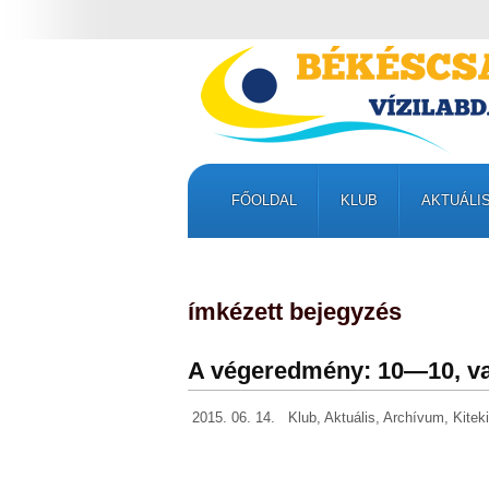
FŐOLDAL
KLUB
AKTUÁLI
ímkézett bejegyzés
A végeredmény: 10—10, va
2015. 06. 14.
Klub
,
Aktuális
,
Archívum
,
Kitek