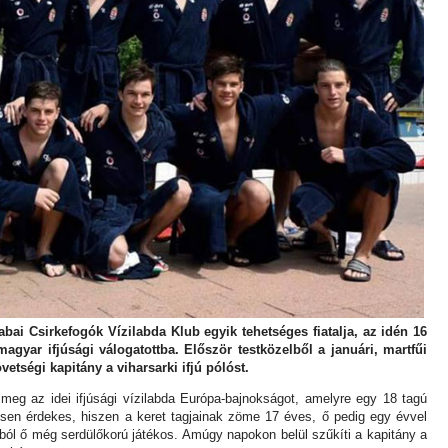
bai Csirkefogók Vízilabda Klub egyik tehetséges fiatalja, az idén 16
agyar ifjúsági válogatottba. Először testközelből a januári, martfűi
etségi kapitány a viharsarki ifjú pólóst.
meg az idei ifjúsági vízilabda Európa-bajnokságot, amelyre egy 18 tagú
nösen érdekes, hiszen a keret tagjainak zöme 17 éves, ő pedig egy évvel
aziból ő még serdülőkorú játékos. Amúgy napokon belül szűkíti a kapitány a