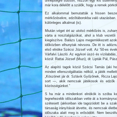
ünnepségre süssön, hozzon egy kis süteményt
már kora délelőtt a szülők, hogy a remek pörkö
Ez alkalommal bemutatták a frissen beszer
mérkőzésekre, edzőtáborokba való utazásban. 
különleges alkalmat (is).
Miután véget ért az utolsó mérkőzés is, zuhan
várta a nosztalgiázókat, ahol a klub vezető
kiegészítve. Balázs Lajos megemlékezett azokr
időközben elhunytak névsora. De itt is adóznun
első elnöke Szécsi József volt. Az ’50-es évek
Várfalvi László. Az egykori úszó és vízilabdás,
közül: Rattai József (Muzi), dr. Lipták Pál, Pás
Az alapító tagok közül Szécsi Tamás (aki hos
minden ellenszolgáltatás nélkül, a játék mellett
„Köszönet jár dr. Szlávik Győzőnek, Ricza Laj
sort —, akik nemcsak játékosok és edzők v
közösségünket.”
S ha már a mindenkori elnökök is szóba ker
legnehezebb időszakban vette át a kormányrud
szétesett (akkoriban ide tagozódott be a szako
társaság irányítását átvette, és nemcsak életb
időszaka alatt meg is erősödött. Nem beszélve