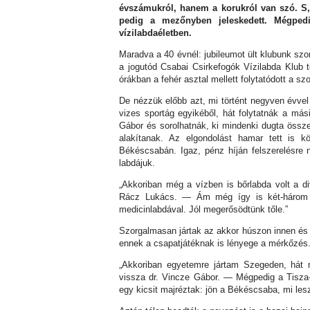
évszámukról, hanem a korukról van szó. S,
pedig a mezőnyben jeleskedett. Mégpedi
vízilabdaéletben.
Maradva a 40 évnél: jubileumot ült klubunk sz
a jogutód Csabai Csirkefogók Vízilabda Klub t
órákban a fehér asztal mellett folytatódott a 
De nézzük előbb azt, mi történt negyven évvel
vizes sportág egyikéből, hát folytatnák a más
Gábor és sorolhatnák, ki mindenki dugta össze 
alakítanak. Az elgondolást hamar tett is k
Békéscsabán. Igaz, pénz híján felszerelésre 
labdájuk.
„Akkoriban még a vízben is bőrlabda volt a d
Rácz Lukács. — Ám még így is két-három ó
medicinlabdával. Jól megerősödtünk tőle.”
Szorgalmasan jártak az akkor húszon innen és tú
ennek a csapatjátéknak is lényege a mérkőzés. 
„Akkoriban egyetemre jártam Szegeden, hát 
vissza dr. Vincze Gábor. — Mégpedig a Tisza-p
egy kicsit majréztak: jön a Békéscsaba, mi les