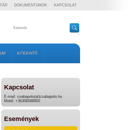
TÁR
DOKUMENTUMOK
KAPCSOLAT
VUM
KITEKINTŐ
Kapcsolat
E-mail: csabapolo(at)csabapolo.hu
Mobil: +36306588950
Események