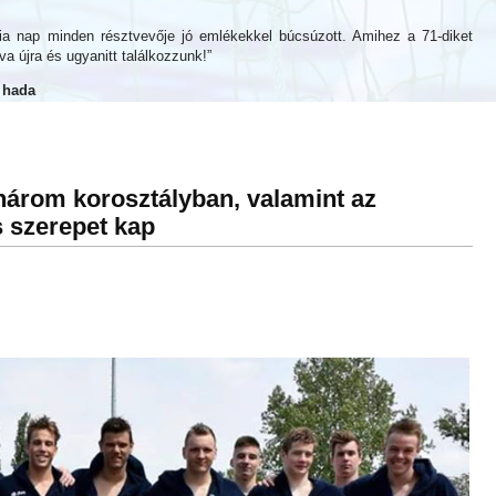
gia nap minden résztvevője jó emlékekkel búcsúzott. Amihez a 71-diket
 újra és ugyanitt találkozzunk!”
 hada
három korosztályban, valamint az
s szerepet kap