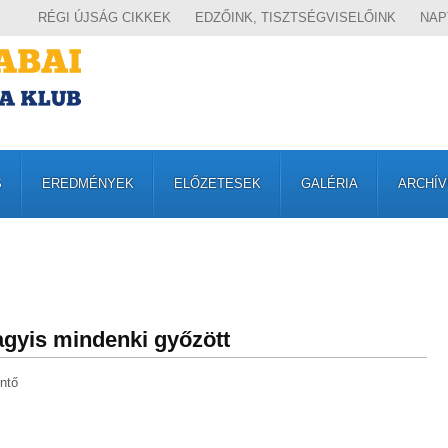
RÉGI ÚJSÁG CIKKEK
EDZŐINK, TISZTSÉGVISELŐINK
NAP
S
EREDMÉNYEK
ELŐZETESEK
GALÉRIA
ARCHÍ
gyis mindenki győzött
intő