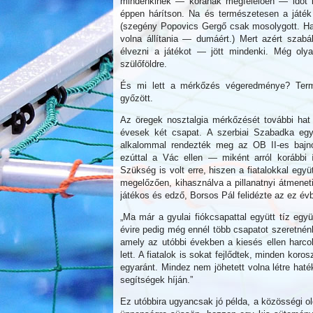
mindenkinek — korának megfelelően — időt k
éppen hárítson. Na és természetesen a játék
(szegény Popovics Gergő csak mosolygott. Ha 
volna állítania — dumáért.) Mert azért szabá
élvezni a játékot — jött mindenki. Még olya
szülőföldre.
És mi lett a mérkőzés végeredménye? Term
győzött.
Az öregek nosztalgia mérkőzését további hat t
évesek két csapat. A szerbiai Szabadka eg
alkalommal rendezték meg az OB II-es bajno
ezúttal a Vác ellen — miként arról korábbi
Szükség is volt erre, hiszen a fiatalokkal egy
megelőzően, kihasználva a pillanatnyi átmenet
játékos és edző, Borsos Pál felidézte az ez év
„Ma már a gyulai fiókcsapattal együtt tíz egy
évire pedig még ennél több csapatot szeretné
amely az utóbbi években a kiesés ellen harcol
lett. A fiatalok is sokat fejlődtek, minden kor
egyaránt. Mindez nem jöhetett volna létre haté
segítségek híján.”
Ez utóbbira ugyancsak jó példa, a közösségi old