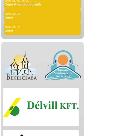
2026. 08. 09. 09:30
Cupa Aradului, döntők
2026. 08. 28.
torna
2026. 08. 29.
torna