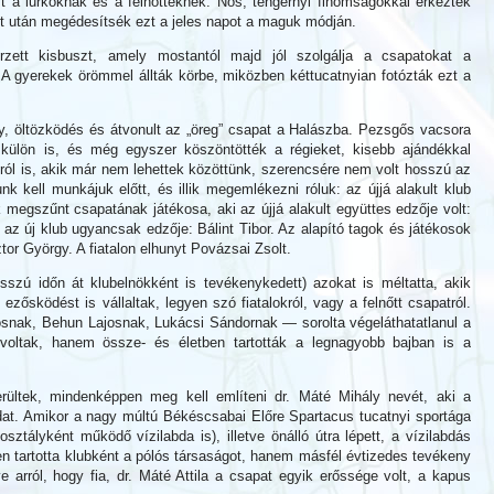
 a lurkóknak és a felnőtteknek. Nos, tengernyi finomságokkal érkeztek
lt után megédesítsék ezt a jeles napot a maguk módján.
zett kisbuszt, amely mostantól majd jól szolgálja a csapatokat a
A gyerekek örömmel állták körbe, miközben kéttucatnyian fotózták ezt a
y, öltözködés és átvonult az „öreg” csapat a Halászba. Pezsgős vacsora
i külön is, és még egyszer köszöntötték a régieket, kisebb ajándékkal
ól is, akik már nem lehettek közöttünk, szerencsére nem volt hosszú az
k kell munkájuk előtt, és illik megemlékezni róluk: az újjá alakult klub
 megszűnt csapatának játékosa, aki az újjá alakult együttes edzője volt:
 az új klub ugyancsak edzője: Bálint Tibor. Az alapító tagok és játékosok
ztor György. A fiatalon elhunyt Povázsai Zsolt.
szú időn át klubelnökként is tevékenykedett) azokat is méltatta, akik
 ezősködést is vállaltak, legyen szó fiatalokról, vagy a felnőtt csapatról.
osnak, Behun Lajosnak, Lukácsi Sándornak — sorolta végeláthatatlanul a
oltak, hanem össze- és életben tartották a legnagyobb bajban is a
ültek, mindenképpen meg kell említeni dr. Máté Mihály nevét, aki a
at. Amikor a nagy múltú Békéscsabai Előre Spartacus tucatnyi sportága
sztályként működő vízilabda is), illetve önálló útra lépett, a vízilabdás
en tartotta klubként a pólós társaságot, hanem másfél évtizedes tevékeny
 arról, hogy fia, dr. Máté Attila a csapat egyik erőssége volt, a kapus