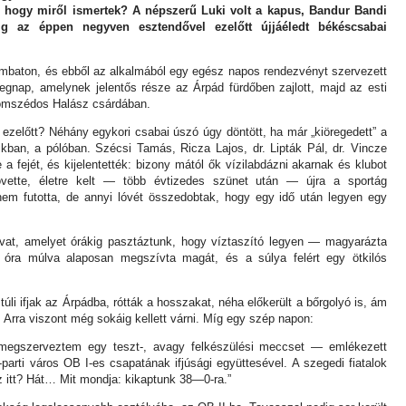
 hogy miről ismertek? A népszerű Luki volt a kapus, Bandur Bandi
g az éppen negyven esztendővel ezelőtt újjáéledt békéscsabai
ombaton, és ebből az alkalmából egy egész napos rendezvényt szervezett
egnap, amelynek jelentős része az Árpád fürdőben zajlott, majd az esti
szomszédos Halász csárdában.
 ezelőtt? Néhány egykori csabai úszó úgy döntött, ha már „kiöregedett” a
ikban, a pólóban. Szécsi Tamás, Ricza Lajos, dr. Lipták Pál, dr. Vincze
a fejét, és kijelentették: bizony mától ők vízilabdázni akarnak és klubot
övette, életre kelt — több évtizedes szünet után — újra a sportág
nem futotta, de annyi lóvét összedobtak, hogy egy idő után legyen egy
ivat, amelyet órákig pasztáztunk, hogy víztaszító legyen — magyarázta
ra múlva alaposan megszívta magát, és a súlya felért egy ötkilós
li ifjak az Árpádba, rótták a hosszakat, néha előkerült a bőrgolyó is, ám
Arra viszont még sokáig kellett várni. Míg egy szép napon:
megszerveztem egy teszt-, avagy felkészülési meccset — emlékezett
arti város OB I-es csapatának ifjúsági együttesével. A szegedi fiatalok
z itt? Hát… Mit mondja: kikaptunk 38—0-ra.”