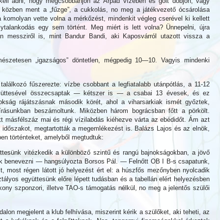
ell adni, hogy megcsobbanjon az Árpád vízében és gólt dobjon, vagy
 közben ment a „fűzge”, a cukkolás, no meg a játékvezető ócsárolása
komolyan vette volna a mérkőzést, mindenkit végleg cserével ki kellett
lytalankodás egy sem történt. Meg miért is lett volna? Ünnepelni, újra
n messziről is, mint Bandur Bandi, aki Kaposvárról utazott vissza a
észetesen „igazságos” döntetlen, mégpedig 10—10. Vagyis mindenki
alálkozó fűszerezte: vízbe csobbant a legfiatalabb utánpótlás, a 11-12
yüttesével összecsaptak — kétszer is — a csabai 13 évesek, és ez
kság rájátszásnak második körét, ahol a viharsarkiak ismét győztek,
 írásunkban beszámoltunk. Miközben három bográcsban főtt a pörkölt.
ütt másfélszáz mai és régi vízilabdás kiéhezve várta az ebédidőt. Ám azt
i időszakot, megtartották a megemlékezést is. Balázs Lajos és az elnök,
ben történteket, amelyből megtudtuk:
üttesünk vitézkedik a különböző szintű és rangú bajnokságokban, a jövő
nk benevezni — hangsúlyozta Borsos Pál. — Felnőtt OB I B-s csapatunk,
t, most régen látott jó helyezést ért el: a húszfős mezőnyben nyolcadik
osztályos együttesünk előre lépett tudásban és a tabellán elért helyezésben
kony szponzori, illetve TAO-s támogatás nélkül, no meg a jelentős szülői
alon megjelent a klub felhívása, miszerint kérik a szülőket, aki teheti, az