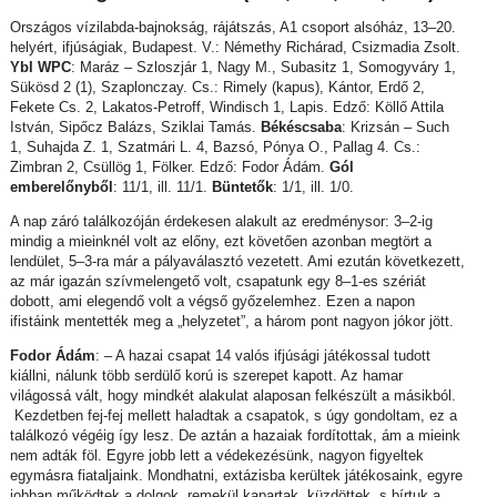
Országos vízilabda-bajnokság, rájátszás, A1 csoport alsóház, 13–20.
helyért, ifjúságiak, Budapest. V.: Némethy Richárad, Csizmadia Zsolt.
Ybl WPC
: Maráz – Szloszjár 1, Nagy M., Subasitz 1, Somogyváry 1,
Sükösd 2 (1), Szaplonczay. Cs.: Rimely (kapus), Kántor, Erdő 2,
Fekete Cs. 2, Lakatos-Petroff, Windisch 1, Lapis. Edző: Köllő Attila
István, Sipőcz Balázs, Sziklai Tamás.
Békéscsaba
: Krizsán – Such
1, Suhajda Z. 1, Szatmári L. 4, Bazsó, Pónya O., Pallag 4. Cs.:
Zimbran 2, Csüllög 1, Fölker. Edző: Fodor Ádám.
Gól
emberelőnyből
: 11/1, ill. 11/1.
Büntetők
: 1/1, ill. 1/0.
A nap záró találkozóján érdekesen alakult az eredménysor: 3–2-ig
mindig a mieinknél volt az előny, ezt követően azonban megtört a
lendület, 5–3-ra már a pályaválasztó vezetett. Ami ezután következett,
az már igazán szívmelengető volt, csapatunk egy 8–1-es szériát
dobott, ami elegendő volt a végső győzelemhez. Ezen a napon
ifistáink mentették meg a „helyzetet”, a három pont nagyon jókor jött.
Fodor Ádám
: – A hazai csapat 14 valós ifjúsági játékossal tudott
kiállni, nálunk több serdülő korú is szerepet kapott. Az hamar
világossá vált, hogy mindkét alakulat alaposan felkészült a másikból.
Kezdetben fej-fej mellett haladtak a csapatok, s úgy gondoltam, ez a
találkozó végéig így lesz. De aztán a hazaiak fordítottak, ám a mieink
nem adták föl. Egyre jobb lett a védekezésünk, nagyon figyeltek
egymásra fiataljaink. Mondhatni, extázisba kerültek játékosaink, egyre
jobban működtek a dolgok, remekül kapartak, küzdöttek, s bírtuk a