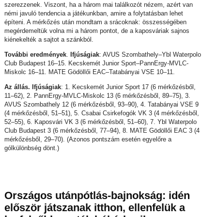
szerezzenek. Viszont, ha a három mai találkozót nézem, azért van
némi javuló tendencia a játékunkban, amire a folytatásban lehet
építeni. A mérkőzés után mondtam a srácoknak: összességében
megérdemeltük volna mi a három pontot, de a kaposváriak sajnos
kiénekelték a sajtot a szánkból.
További eredmények
.
Ifjúságiak
: AVUS Szombathely–Ybl Waterpolo
Club Budapest 16–15. Kecskemét Junior Sport–PannErgy-MVLC-
Miskolc 16–11. MATE Gödöllői EAC–Tatabányai VSE 10–11.
Az állás. Ifjúságiak
: 1. Kecskemét Junior Sport 17 (6 mérkőzésből,
11–62), 2. PannErgy-MVLC-Miskolc 13 (6 mérkőzésből, 89–75), 3.
AVUS Szombathely 12 (6 mérkőzésből, 93–90), 4. Tatabányai VSE 9
(4 mérkőzésből, 51–51), 5. Csabai Csirkefogók VK 3 (4 mérkőzésből,
52–55), 6. Kaposvári VK 3 (6 mérkőzésből, 51–60), 7. Ybl Waterpolo
Club Budapest 3 (6 mérkőzésből, 77–94), 8. MATE Gödöllői EAC 3 (4
mérkőzésből, 29–70). (Azonos pontszám esetén egyelőre a
gólkülönbség dönt.)
Országos utánpótlás-bajnokság: idén
először játszanak itthon, ellenfelük a