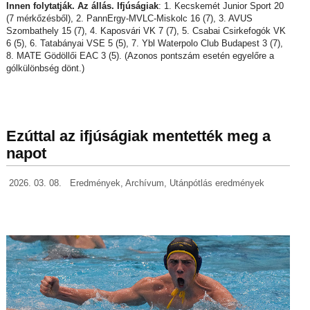
Innen folytatják. Az állás. Ifjúságiak
: 1. Kecskemét Junior Sport 20
(7 mérkőzésből), 2. PannErgy-MVLC-Miskolc 16 (7), 3. AVUS
Szombathely 15 (7), 4. Kaposvári VK 7 (7), 5. Csabai Csirkefogók VK
6 (5), 6. Tatabányai VSE 5 (5), 7. Ybl Waterpolo Club Budapest 3 (7),
8. MATE Gödöllői EAC 3 (5). (Azonos pontszám esetén egyelőre a
gólkülönbség dönt.)
Ezúttal az ifjúságiak mentették meg a
napot
2026. 03. 08.
Eredmények
,
Archívum
,
Utánpótlás eredmények