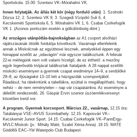
Sportiskola. 15.00: Szentesi VK–Mórahalmi VK.
Innen folytatják. Az állás két kör (négy forduló után)
: 1. Szolnoki
Dózsa 12, 2. Szentesi VK 9, 3. Szegedi Vízipóló Suli 6, 4.
Kecskeméti Sportiskola 6, 5. Mórahalmi VK 1, 6. Csabai Csirkefogók
VK 1. (Azonos pontszám esetén a gólkülönbség dönt.)
Az országos utánpótlás-bajnokságban
az A1 csoport alsóházi
rájátszásának ötödik fordulója következik. Vasárnapi ellenfeleink
annak a Miskolcnak az együttesei lesznek, amelyekkel éppen egy
hónappal ezelőtt az „odavágón” már egyszer találkoztunk. A február
22-ei mérlegünk nem volt valami hízelgő, de ez érthető: a mezőny
egyik legerősebb triójával találkoztak fiataljaink. A 28 nappal ezelőtti
miskolci eseményen a gyermek csapat eredménye 14–9, a serdülőké
29–8, az ifjúságiaké 13–10 lett a házigazdák szempontjából.
Ráadásul, ha rátekintünk a tabellákra, ezúttal is megállapítható, hogy
nehéz – de nem reménytelen – nap vár csapatainkra. Az eseményre a
délelőtt rendezendő, 26. Gáspár Ervin szenior úszóemlékversenyt
követően kerül sor.
A program. Gyermek korcsoport. Március 22., vasárnap,
12.15 óra:
Tatabányai VSE–AVUS Szombathely. 12.15: Kaposvári VK–
Kecskemét Junior Sport. 14.15: Csabai Csirkefogók VK–PannErgy-
MVLC-Miskolc (jv.: Mihály Máté, Szabó Xénia Anna). 18.15: MATE
Gödöllői EAC–Ybl Waterpolo Club Budapest.