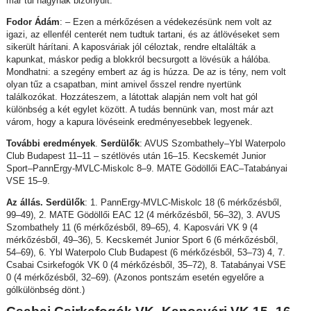
már túl nagynak bizonyult.
Fodor Ádám
: – Ezen a mérkőzésen a védekezésünk nem volt az
igazi, az ellenfél centerét nem tudtuk tartani, és az átlövéseket sem
sikerült hárítani. A kaposváriak jól céloztak, rendre eltalálták a
kapunkat, máskor pedig a blokkról becsurgott a lövésük a hálóba.
Mondhatni: a szegény embert az ág is húzza. De az is tény, nem volt
olyan tűz a csapatban, mint amivel ősszel rendre nyertünk
találkozókat. Hozzáteszem, a látottak alapján nem volt hat gól
különbség a két egylet között. A tudás bennünk van, most már azt
várom, hogy a kapura lövéseink eredményesebbek legyenek.
További eredmények
.
Serdülők
: AVUS Szombathely–Ybl Waterpolo
Club Budapest 11–11 – szétlövés után 16–15. Kecskemét Junior
Sport–PannErgy-MVLC-Miskolc 8–9. MATE Gödöllői EAC–Tatabányai
VSE 15–9.
Az állás. Serdülők
: 1. PannErgy-MVLC-Miskolc 18 (6 mérkőzésből,
99–49), 2. MATE Gödöllői EAC 12 (4 mérkőzésből, 56–32), 3. AVUS
Szombathely 11 (6 mérkőzésből, 89–65), 4. Kaposvári VK 9 (4
mérkőzésből, 49–36), 5. Kecskemét Junior Sport 6 (6 mérkőzésből,
54–69), 6. Ybl Waterpolo Club Budapest (6 mérkőzésből, 53–73) 4, 7.
Csabai Csirkefogók VK 0 (4 mérkőzésből, 35–72), 8. Tatabányai VSE
0 (4 mérkőzésből, 32–69). (Azonos pontszám esetén egyelőre a
gólkülönbség dönt.)