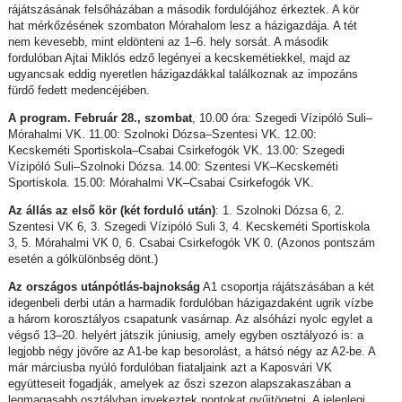
rájátszásának felsőházában a második fordulójához érkeztek. A kör
hat mérkőzésének szombaton Mórahalom lesz a házigazdája. A tét
nem kevesebb, mint eldönteni az 1–6. hely sorsát. A második
fordulóban Ajtai Miklós edző legényei a kecskemétiekkel, majd az
ugyancsak eddig nyeretlen házigazdákkal találkoznak az impozáns
fürdő fedett medencéjében.
A program. Február 28., szombat
, 10.00 óra: Szegedi Vízipóló Suli–
Mórahalmi VK. 11.00: Szolnoki Dózsa–Szentesi VK. 12.00:
Kecskeméti Sportiskola–Csabai Csirkefogók VK. 13.00: Szegedi
Vízipóló Suli–Szolnoki Dózsa. 14.00: Szentesi VK–Kecskeméti
Sportiskola. 15.00: Mórahalmi VK–Csabai Csirkefogók VK.
Az állás az első kör (két forduló után)
: 1. Szolnoki Dózsa 6, 2.
Szentesi VK 6, 3. Szegedi Vízipóló Suli 3, 4. Kecskeméti Sportiskola
3, 5. Mórahalmi VK 0, 6. Csabai Csirkefogók VK 0. (Azonos pontszám
esetén a gólkülönbség dönt.)
Az országos utánpótlás-bajnokság
A1 csoportja rájátszásában a két
idegenbeli derbi után a harmadik fordulóban házigazdaként ugrik vízbe
a három korosztályos csapatunk vasárnap. Az alsóházi nyolc egylet a
végső 13–20. helyért játszik júniusig, amely egyben osztályozó is: a
legjobb négy jövőre az A1-be kap besorolást, a hátsó négy az A2-be. A
már márciusba nyúló fordulóban fiataljaink azt a Kaposvári VK
együtteseit fogadják, amelyek az őszi szezon alapszakaszában a
legmagasabb osztályban igyekeztek pontokat gyűjtögetni. A jelenlegi