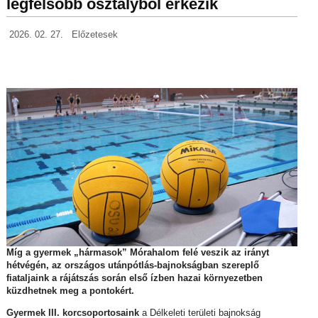
legfelsőbb osztályból érkezik
2026. 02. 27.
Előzetesek
Míg a gyermek „hármasok” Mórahalom felé veszik az irányt
hétvégén, az országos utánpótlás-bajnokságban szereplő
fiataljaink a rájátszás során első ízben hazai környezetben
küzdhetnek meg a pontokért.
Gyermek III. korcsoportosaink
a Délkeleti területi bajnokság