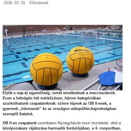
2026. 03. 20.
Előzetesek
Eljött a nap-éj egyenlőség, ismét emelkednek a meccsszámok.
Ezen a hétvégén hét mérkőzésen, három kategóriában
szurkolhatunk csapatainknak: színre lépnek az OB II-esek, a
gyermek „hármasok” és az országos utánpótlás-bajnokságban
szereplő fiatalok.
OB II-es csapatunk
szombaton Nyíregyházán teszi tiszteletét, ahol a
középszakasz rájátszása harmadik fordulójában, a 4. csoportban,