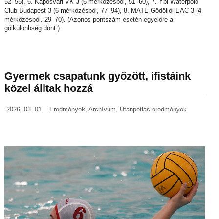
52–55), 6. Kaposvári VK 3 (6 mérkőzésből, 51–60), 7. Ybl Waterpolo
Club Budapest 3 (6 mérkőzésből, 77–94), 8. MATE Gödöllői EAC 3 (4
mérkőzésből, 29–70). (Azonos pontszám esetén egyelőre a
gólkülönbség dönt.)
Gyermek csapatunk győzött, ifistáink
közel álltak hozzá
2026. 03. 01.
Eredmények
,
Archívum
,
Utánpótlás eredmények