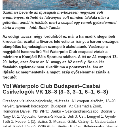
Szatmári Levente az ifjúságiak mérkőzésén négyszer volt
eredményes, érthető és látványos volt minden találata után a
gólöröm, annál is inkább, mert a csapat egy remek győzelemmel
zárta a napot – fotó: Such Tamás
Az eddigi tavaszi négy fordulóból ez már a harmadik idegenbeli
kiruccanás, ezúttal a főváros felé vette az irányt a három országos
utánpótlás-bajnokságban szerepelő alakulatunk. Vasárnap a
nagyjából hasonszőrű Ybl Waterpolo Club csapatai vártak a
mieinkre a Komjádi Béla Sportuszodában. A tét az A1 csoport 13–
20. helye, azaz őszre az A1 avagy az A2 osztály. Nos a két
fiatalabb egyletnek nem sikerült ma a pontszerzés, ám az
ifjúságiak megmentették a napot, szép győzelemmel zárták a
fordulót.
Ybl Waterpolo Club Budapest–Csabai
Csirkefogók VK 18–8 (3–3, 3–1, 6–1, 6–3)
Országos vízilabda-bajnokság, rájátszás, A1 csoport alsóház, 13–20.
helyért, gyermek korcsoport, Budapest. V.: Csizmadia Zsolt,
Homonnai Dániel.
Ybl WPC
: Dankó – Szentandrási-Szabó, Bodnár 5,
Nagy B. 1, Vojuczki, Kovács-Siklósi 2, Buli 3. Cs.: Lengyel 1, Győrfi-
Tóth 1, Fecser 1 (1), Szűcs 3, Muzsai, Gálik, Csányi 1, Csaba-Laász.
Edző: Kibédi László, Köllő Attila, Sipőcz Balázs.
Békéscsaba
: Veszeli