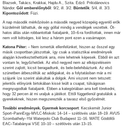
Blazsek, Takács, Krakkai, Hajdu A., Szita. Edző: Prikidánovics
Nándor.
Gól emberelőnyből
: 9/2, ill. 3/2.
Büntetők
: 5/4, ill. 3/3.
Kipontozódott
: Füzi.
A nap második mérkőzésén a második negyed közepéig egyenlő erők
küzdelmét láthattuk, de egy góllal mindig a vendégek vezettek. Öt-
hatos állás után robbantottak fiataljaink, 10–6-ra fordítottak, innen már
nem volt kétséges, kié lesz a három pont ezen a vasárnapon.
Katona Péter:
– Nem ismertük ellenfelünket, hiszen az ősszel egy
másik csoportban játszottak, így csak a statisztikai eredményeik
alapján következtethettünk arra, mire lehetnek képesek. Ebből én azt
vontam le, legyőzhetőek. Az első negyed nem az elképzeléseim
szerint zajlott, kicsit beragadtunk, és bele-belehibáztunk. Az első
szünetben átbeszéltük az addigiakat, és a folytatásban már a mi
szájunk íze szerint alakultak a dolgok. Ami viszont nem tetszett:
jelentős előnyünk birtokában kissé leült a csapat, túlságosan
megnyugodtak fiataljaink. Ebben a kategóriában arra kell törekedni,
hogy 32 percen át mi uraljuk a játékot. Ettől függetlenül gratulálok a
gyerekeknek, hiszen megszerezték a tavasz első győzelmét.
További eredmények. Gyermek korcsoport
: Kecskemét Junior
Sport–PannErgy-MVLC-Miskolc 14–14 – szétlövés után 18–19. AVUS
Szombathely–Ybl Waterpolo Club Budapest 11–16. MATE Gödöllői
EAC–Tatabányai VSE 10–10 – szétlövés után 13–15.