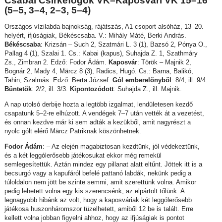
Csabai Csirkefogók VK–Kaposvári VK 15–16
(5–5, 3–4, 2–3, 5–4)
Országos vízilabda-bajnokság, rájátszás, A1 csoport alsóház, 13–20.
helyért, ifjúságiak, Békéscsaba. V.: Mihály Máté, Berki András.
Békéscsaba
: Krizsán – Such 2, Szatmári L. 3 (1), Bazsó 2, Pónya O.,
Pallag 4 (1), Szalai 1. Cs.: Kabai (kapus), Suhajda Z. 1, Szathmáry
Zs., Zimbran 2. Edző: Fodor Ádám.
Kaposvár
: Török – Majnik 2,
Bognár 2, Mady 4, Märcz 8 (3), Radics, Hugó. Cs.: Barna, Balikó,
Tahin, Szalmás. Edző: Berta József.
Gól emberelőnyből
: 8/4, ill. 9/4.
Büntetők
: 2/2, ill. 3/3.
Kipontozódott
: Suhajda Z., ill. Majnik.
A nap utolsó derbije hozta a legtöbb izgalmat, lendületesen kezdő
csapatunk 5–2-re elhúzott. A vendégek 7–7 után vették át a vezetést,
és onnan kezdve már ki sem adták a kezükből, amit nagyrészt a
nyolc gólt elérő Märcz Patriknak köszönhetnek.
Fodor Ádám
: – Az elején magabiztosan kezdtünk, jól védekeztünk,
és a két leggólerősebb játékosukat ekkor még remekül
semlegesítettük. Aztán mindez egy pillanat alatt eltűnt. Jöttek itt is a
becsurgó vagy a kapufáról befelé pattanó labdák, nekünk pedig a
túloldalon nem jött be szinte semmi, amit szerettünk volna. Amikor
pedig lehetett volna egy kis szerencsénk, az elpártolt tőlünk. A
legnagyobb hibánk az volt, hogy a kaposváriak két leggólerősebb
játékosa huszonháromszor tüzelhetett, amiből 12 be is talált. Erre
kellett volna jobban figyelni ahhoz, hogy az ifjúságiak is pontot