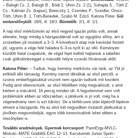
– Balogh Cs. 2, Balogh B., Bódi 2, Uhrin Zs. 2 (1), Suhajda S., Tóth Z.
Cs.: Kálmán Zs. (kapus), Bereczky 1, Csendes P., Szeidler, Orosz-
Tóth, Uhrin B. 1, Tóth-Benedek, Szabó M. Edző: Katona Péter.
Gól
emberelőnyből
: 18/6, ill. 18/3.
Büntetők
: 2/1, ill. 1/1.
A nap első mérkőzésén az első negyed igazán pofás volt, annak
ellenére, hogy mindig a házigazdáknál volt az egygólos előny, ám a
szünetben jól mutatott a 3–3. A következő etap már kevésbé festett
jól, ugyanis a vége felé haladva 6–3-ra nyílt ki az olló. Keményen
küzdött fiatal csapatunk, de végül fejet kellett hajtaniuk a tabellán
csak gólkülönbséggel a második helyre szoruló fővárosiak előtt.
Katona Péter:
– Tudtuk, hogy kemény mérkőzés vár ránk, az Ybl jó
erőkből álló társaság. Kemény iramot diktáltak az első perctől, a
szoros emberfogásukkal viszont nem igazán tudtunk mit kezdeni.
Pedig amit elterveztünk, az első félidőben még megvalósult, s amit
kértem a srácoktól, 16 percig minden ült. A fegyelemmel sem volt
problémánk ebben az időszakban, a játékunk is jó volt, még ha a
végeredmény nem is ezt tükrözi. De a térfélcsere után lépésről lépésre
elment a házigazda. Ha az első két negyedben mutatott játékunkat a
jövőben megismételjük, egyre több keresnivalónk lehet ebben a
mezőnyben is.
További eredmények. Gyermek korcsoport
: PannErgy-MVLC-
Miskolc–MATE Gödöllői EAC 12–13. Kecskemét Junior Sport–