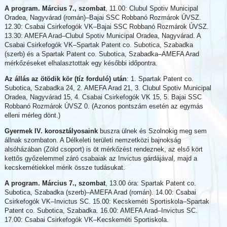
A program. Március 7., szombat
, 11.00: Clubul Spotiv Municipal
Oradea, Nagyvárad (román)–Bajai SSC Robbanó Rozmárok ÚVSZ.
12.30: Csabai Csirkefogók VK–Bajai SSC Robbanó Rozmárok ÚVSZ.
13.30: AMEFA Arad–Clubul Spotiv Municipal Oradea, Nagyvárad. A
Csabai Csirkefogók VK–Spartak Patent co. Subotica, Szabadka
(szerb) és a Spartak Patent co. Subotica, Szabadka–AMEFA Arad
mérkőzéseket elhalasztottak egy későbbi időpontra.
Az állás az ötödik kör (tíz forduló) után
: 1. Spartak Patent co.
Subotica, Szabadka 24, 2. AMEFA Arad 21, 3. Clubul Spotiv Municipal
Oradea, Nagyvárad 15, 4. Csabai Csirkefogók VK 15, 5. Bajai SSC
Robbanó Rozmárok ÚVSZ 0. (Azonos pontszám esetén az egymás
elleni mérleg dönt.)
Gyermek IV. korosztályosaink
buszra ülnek és Szolnokig meg sem
állnak szombaton. A Délkeleti területi nemzetközi bajnokság
alsóházában (Zöld csoport) is öt mérkőzést rendeznek, az első kört
kettős győzelemmel záró csabaiak az Invictus gárdájával, majd a
kecskemétiekkel mérik össze tudásukat.
A program. Március 7., szombat
, 13.00 óra: Spartak Patent co.
Subotica, Szabadka (szerb)–AMEFA Arad (román). 14.00: Csabai
Csirkefogók VK–Invictus SC. 15.00: Kecskeméti Sportiskola–Spartak
Patent co. Subotica, Szabadka. 16.00: AMEFA Arad–Invictus SC.
17.00: Csabai Csirkefogók VK–Kecskeméti Sportiskola.