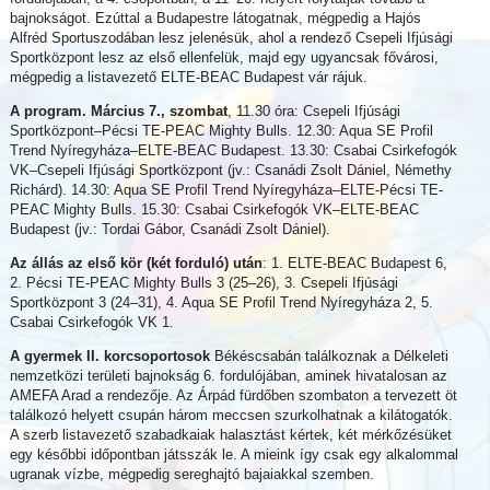
bajnokságot. Ezúttal a Budapestre látogatnak, mégpedig a Hajós
Alfréd Sportuszodában lesz jelenésük, ahol a rendező Csepeli Ifjúsági
Sportközpont lesz az első ellenfelük, majd egy ugyancsak fővárosi,
mégpedig a listavezető ELTE-BEAC Budapest vár rájuk.
A program. Március 7., szombat
, 11.30 óra: Csepeli Ifjúsági
Sportközpont–Pécsi TE-PEAC Mighty Bulls. 12.30: Aqua SE Profil
Trend Nyíregyháza–ELTE-BEAC Budapest. 13.30: Csabai Csirkefogók
VK–Csepeli Ifjúsági Sportközpont (jv.: Csanádi Zsolt Dániel, Némethy
Richárd). 14.30: Aqua SE Profil Trend Nyíregyháza–ELTE-Pécsi TE-
PEAC Mighty Bulls. 15.30: Csabai Csirkefogók VK–ELTE-BEAC
Budapest (jv.: Tordai Gábor, Csanádi Zsolt Dániel).
Az állás az első kör (két forduló) után
: 1. ELTE-BEAC Budapest 6,
2. Pécsi TE-PEAC Mighty Bulls 3 (25–26), 3. Csepeli Ifjúsági
Sportközpont 3 (24–31), 4. Aqua SE Profil Trend Nyíregyháza 2, 5.
Csabai Csirkefogók VK 1.
A gyermek II. korcsoportosok
Békéscsabán találkoznak a Délkeleti
nemzetközi területi bajnokság 6. fordulójában, aminek hivatalosan az
AMEFA Arad a rendezője. Az Árpád fürdőben szombaton a tervezett öt
találkozó helyett csupán három meccsen szurkolhatnak a kilátogatók.
A szerb listavezető szabadkaiak halasztást kértek, két mérkőzésüket
egy későbbi időpontban játsszák le. A mieink így csak egy alkalommal
ugranak vízbe, mégpedig sereghajtó bajaiakkal szemben.