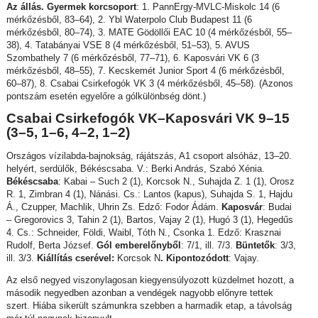
Az állás. Gyermek korcsoport
: 1. PannErgy-MVLC-Miskolc 14 (6
mérkőzésből, 83–64), 2. Ybl Waterpolo Club Budapest 11 (6
mérkőzésből, 80–74), 3. MATE Gödöllői EAC 10 (4 mérkőzésből, 55–
38), 4. Tatabányai VSE 8 (4 mérkőzésből, 51–53), 5. AVUS
Szombathely 7 (6 mérkőzésből, 77–71), 6. Kaposvári VK 6 (3
mérkőzésből, 48–55), 7. Kecskemét Junior Sport 4 (6 mérkőzésből,
60–87), 8. Csabai Csirkefogók VK 3 (4 mérkőzésből, 45–58). (Azonos
pontszám esetén egyelőre a gólkülönbség dönt.)
Csabai Csirkefogók VK–Kaposvári VK 9–15
(3–5, 1–6, 4–2, 1–2)
Országos vízilabda-bajnokság, rájátszás, A1 csoport alsóház, 13–20.
helyért, serdülők, Békéscsaba. V.: Berki András, Szabó Xénia.
Békéscsaba
: Kabai – Such 2 (1), Korcsok N., Suhajda Z. 1 (1), Orosz
R. 1, Zimbran 4 (1), Nánási. Cs.: Lantos (kapus), Suhajda S. 1, Hajdu
Á., Czupper, Machlik, Uhrin Zs. Edző: Fodor Ádám.
Kaposvár
: Budai
– Gregorovics 3, Tahin 2 (1), Bartos, Vajay 2 (1), Hugó 3 (1), Hegedűs
4. Cs.: Schneider, Földi, Waibl, Tóth N., Csonka 1. Edző: Krasznai
Rudolf, Berta József.
Gól emberelőnyből
: 7/1, ill. 7/3.
Büntetők
: 3/3,
ill. 3/3.
Kiállítás cserével:
Korcsok N
. Kipontozódott
: Vajay.
Az első negyed viszonylagosan kiegyensúlyozott küzdelmet hozott, a
második negyedben azonban a vendégek nagyobb előnyre tettek
szert. Hiába sikerült számunkra szebben a harmadik etap, a távolság