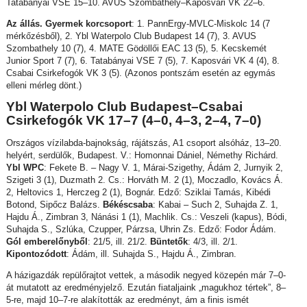
Tatabányai VSE 15–10. AVUS Szombathely–Kaposvári VK 22–6.
Az állás. Gyermek korcsoport
: 1. PannErgy-MVLC-Miskolc 14 (7
mérkőzésből), 2. Ybl Waterpolo Club Budapest 14 (7), 3. AVUS
Szombathely 10 (7), 4. MATE Gödöllői EAC 13 (5), 5. Kecskemét
Junior Sport 7 (7), 6. Tatabányai VSE 7 (5), 7. Kaposvári VK 4 (4), 8.
Csabai Csirkefogók VK 3 (5). (Azonos pontszám esetén az egymás
elleni mérleg dönt.)
Ybl Waterpolo Club Budapest–Csabai
Csirkefogók VK 17–7 (4–0, 4–3, 2–4, 7–0)
Országos vízilabda-bajnokság, rájátszás, A1 csoport alsóház, 13–20.
helyért, serdülők, Budapest. V.: Homonnai Dániel, Némethy Richárd.
Ybl WPC
: Fekete B. – Nagy V. 1, Márai-Szigethy, Ádám 2, Jurnyik 2,
Szigeti 3 (1), Duzmath 2. Cs.: Horváth M. 2 (1), Moczadlo, Kovács Á.
2, Heltovics 1, Herczeg 2 (1), Bognár. Edző: Sziklai Tamás, Kibédi
Botond, Sipőcz Balázs.
Békéscsaba
: Kabai – Such 2, Suhajda Z. 1,
Hajdu Á., Zimbran 3, Nánási 1 (1), Machlik. Cs.: Veszeli (kapus), Bódi,
Suhajda S., Szlúka, Czupper, Párzsa, Uhrin Zs. Edző: Fodor Ádám.
Gól emberelőnyből
: 21/5, ill. 21/2.
Büntetők
: 4/3, ill. 2/1.
Kipontozódott
: Ádám, ill. Suhajda S., Hajdu Á., Zimbran.
A házigazdák repülőrajtot vettek, a második negyed közepén már 7–0-
át mutatott az eredményjelző. Ezután fiataljaink „magukhoz tértek”, 8–
5-re, majd 10–7-re alakították az eredményt, ám a finis ismét