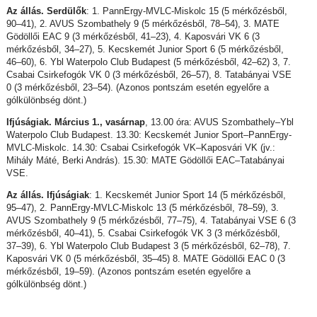
Az állás. Serdülők
: 1. PannErgy-MVLC-Miskolc 15 (5 mérkőzésből,
90–41), 2. AVUS Szombathely 9 (5 mérkőzésből, 78–54), 3. MATE
Gödöllői EAC 9 (3 mérkőzésből, 41–23), 4. Kaposvári VK 6 (3
mérkőzésből, 34–27), 5. Kecskemét Junior Sport 6 (5 mérkőzésből,
46–60), 6. Ybl Waterpolo Club Budapest (5 mérkőzésből, 42–62) 3, 7.
Csabai Csirkefogók VK 0 (3 mérkőzésből, 26–57), 8. Tatabányai VSE
0 (3 mérkőzésből, 23–54). (Azonos pontszám esetén egyelőre a
gólkülönbség dönt.)
Ifjúságiak. Március 1., vasárnap
, 13.00 óra: AVUS Szombathely–Ybl
Waterpolo Club Budapest. 13.30: Kecskemét Junior Sport–PannErgy-
MVLC-Miskolc. 14.30: Csabai Csirkefogók VK–Kaposvári VK (jv.:
Mihály Máté, Berki András). 15.30: MATE Gödöllői EAC–Tatabányai
VSE.
Az állás. Ifjúságiak
: 1. Kecskemét Junior Sport 14 (5 mérkőzésből,
95–47), 2. PannErgy-MVLC-Miskolc 13 (5 mérkőzésből, 78–59), 3.
AVUS Szombathely 9 (5 mérkőzésből, 77–75), 4. Tatabányai VSE 6 (3
mérkőzésből, 40–41), 5. Csabai Csirkefogók VK 3 (3 mérkőzésből,
37–39), 6. Ybl Waterpolo Club Budapest 3 (5 mérkőzésből, 62–78), 7.
Kaposvári VK 0 (5 mérkőzésből, 35–45) 8. MATE Gödöllői EAC 0 (3
mérkőzésből, 19–59). (Azonos pontszám esetén egyelőre a
gólkülönbség dönt.)