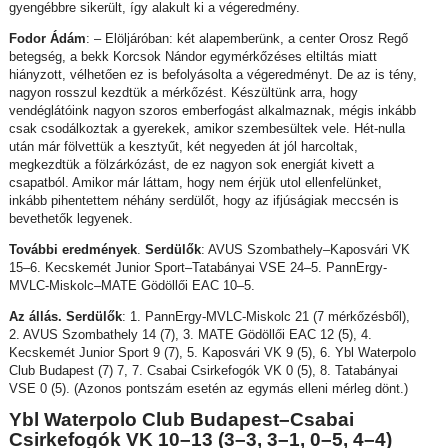
gyengébbre sikerült, így alakult ki a végeredmény.
Fodor Ádám
: – Elöljáróban: két alapemberünk, a center Orosz Regő
betegség, a bekk Korcsok Nándor egymérkőzéses eltiltás miatt
hiányzott, vélhetően ez is befolyásolta a végeredményt. De az is tény,
nagyon rosszul kezdtük a mérkőzést. Készültünk arra, hogy
vendéglátóink nagyon szoros emberfogást alkalmaznak, mégis inkább
csak csodálkoztak a gyerekek, amikor szembesültek vele. Hét-nulla
után már fölvettük a kesztyűt, két negyeden át jól harcoltak,
megkezdtük a fölzárkózást, de ez nagyon sok energiát kivett a
csapatból. Amikor már láttam, hogy nem érjük utol ellenfelünket,
inkább pihentettem néhány serdülőt, hogy az ifjúságiak meccsén is
bevethetők legyenek.
További eredmények
.
Serdülők
: AVUS Szombathely–Kaposvári VK
15–6. Kecskemét Junior Sport–Tatabányai VSE 24–5. PannErgy-
MVLC-Miskolc–MATE Gödöllői EAC 10–5.
Az állás. Serdülők
: 1. PannErgy-MVLC-Miskolc 21 (7 mérkőzésből),
2. AVUS Szombathely 14 (7), 3. MATE Gödöllői EAC 12 (5), 4.
Kecskemét Junior Sport 9 (7), 5. Kaposvári VK 9 (5), 6. Ybl Waterpolo
Club Budapest (7) 7, 7. Csabai Csirkefogók VK 0 (5), 8. Tatabányai
VSE 0 (5). (Azonos pontszám esetén az egymás elleni mérleg dönt.)
Ybl Waterpolo Club Budapest–Csabai
Csirkefogók VK 10–13 (3–3, 3–1, 0–5, 4–4)