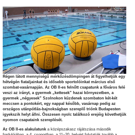
Régen látott mennyiségű mérkőzésdömpingen át figyelhetjük egy
hétvégén fiataljainkat és idősebb sportolóinkat március első
szombat-vasárnapján. Az OB II-es felnőtt csapatunk a főváros felé
veszi az irányt, a gyermek „kettesek” hazai környezetben, a
gyermek „négyesek” Szolnokon küzdenek szombaton két-két
meccsen a pontokért, egy nappal később, vasárnap pedig az
országos utánpótlás-bajnokságban szereplő triónk Budapesten
igyekszik helyt állni. Összesen nyolc találkozó erejéig követhetjük
nyomon csapataink szereplését.
Az OB II-es alakulatunk
a középszakasz rájátszása második
fordulójában, a 4. csoportban, a 11–20. helyért folytatják tovább a