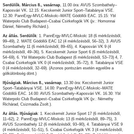
Serdülők. Március 8., vasárnap
, 11.00 óra: AVUS Szombathely–
Kaposvári VK. 12.15: Kecskemét Junior Sport–Tatabányai VSE.
12.30: PannErgy-MVLC-Miskolc–MATE Gödöllői EAC. 15.15: Ybl
Waterpolo Club Budapest–Csabai Csirkefogók VK (jv.: Homonnai
Dániel, Némethy Richárd.).
Az állás. Serdülők
: 1. PannErgy-MVLC-Miskolc 18 (6 mérkőzésből,
99–49), 2. MATE Gödöllői EAC 12 (4 mérkőzésből, 56–32), 3. AVUS
Szombathely 11 (6 mérkőzésből, 89–65), 4. Kaposvári VK 9 (4
mérkőzésből, 49–36), 5. Kecskemét Junior Sport 6 (6 mérkőzésből,
54–69), 6. Ybl Waterpolo Club Budapest (6 mérkőzésből, 53–73) 4, 7.
Csabai Csirkefogók VK 0 (4 mérkőzésből, 35–72), 8. Tatabányai VSE
0 (4 mérkőzésből, 32–69). (Azonos pontszám esetén egyelőre a
gólkülönbség dönt.)
Ifjúságiak. Március 8., vasárnap
, 13.30 óra: Kecskemét Junior
Sport–Tatabányai VSE. 14.00: PannErgy-MVLC-Miskolc–MATE
Gödöllői EAC. 14.00: AVUS Szombathely–Kaposvári VK. 16.30: Ybl
Waterpolo Club Budapest–Csabai Csirkefogók VK (jv.: Némethy
Richárad, Csizmadia Zsolt.).
Az állás. Ifjúságiak
: 1. Kecskemét Junior Sport 17 (6 mérkőzésből,
11–62), 2. PannErgy-MVLC-Miskolc 13 (6 mérkőzésből, 89–75), 3.
AVUS Szombathely 12 (6 mérkőzésből, 93–90), 4. Tatabányai VSE 9
(4 mérkőzésből, 51–51), 5. Csabai Csirkefogók VK 3 (4 mérkőzésből,