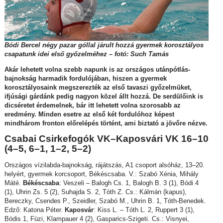
Bódi Bercel négy pazar góllal járult hozzá gyermek korosztályos
csapatunk idei első győzelméhez – fotó: Such Tamás
Akár lehetett volna szebb napunk is az országos utánpótlás-
bajnokság harmadik fordulójában, hiszen a gyermek
korosztályosaink megszerezték az első tavaszi győzelmüket,
ifjúsági gárdánk pedig nagyon közel állt hozzá. De serdülőink is
dicséretet érdemelnek, bár itt lehetett volna szorosabb az
eredmény. Minden esetre az első két fordulóhoz képest
mindhárom fronton előrelépés történt, ami biztató a jövőre nézve.
Csabai Csirkefogók VK–Kaposvári VK 16–10
(4–5, 6–1, 1–2, 5–2)
Országos vízilabda-bajnokság, rájátszás, A1 csoport alsóház, 13–20.
helyért, gyermek korcsoport, Békéscsaba. V.: Szabó Xénia, Mihály
Máté.
Békéscsaba
: Veszeli – Balogh Cs. 1, Balogh B. 3 (1), Bódi 4
(1), Uhrin Zs. 5 (2), Suhajda S. 2, Tóth Z. Cs.: Kálmán (kapus),
Bereczky, Csendes P., Szeidler, Szabó M., Uhrin B. 1, Tóth-Benedek.
Edző: Katona Péter.
Kaposvár
: Kiss L. – Tóth L. 2, Ruppert 3 (1),
Bódis 1, Füzi, Klampauer 4 (2), Gasparics-Szigeti. Cs.: Visnyei,