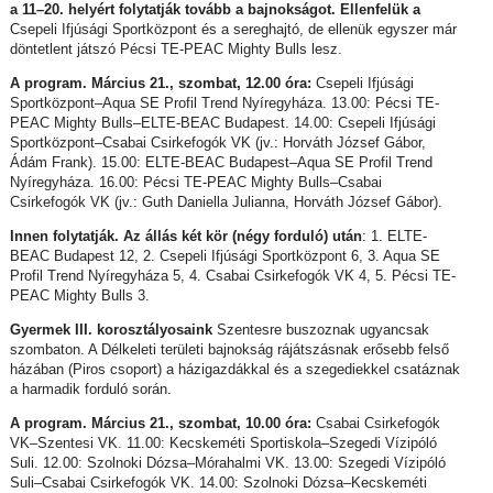
a 11–20. helyért folytatják tovább a bajnokságot. Ellenfelük a
Csepeli Ifjúsági Sportközpont és a sereghajtó, de ellenük egyszer már
döntetlent játszó Pécsi TE-PEAC Mighty Bulls lesz.
A program. Március 21., szombat,
12.00 óra:
Csepeli Ifjúsági
Sportközpont–Aqua SE Profil Trend Nyíregyháza. 13.00: Pécsi TE-
PEAC Mighty Bulls–ELTE-BEAC Budapest. 14.00: Csepeli Ifjúsági
Sportközpont–Csabai Csirkefogók VK (jv.: Horváth József Gábor,
Ádám Frank). 15.00: ELTE-BEAC Budapest–Aqua SE Profil Trend
Nyíregyháza. 16.00: Pécsi TE-PEAC Mighty Bulls–Csabai
Csirkefogók VK (jv.: Guth Daniella Julianna, Horváth József Gábor).
Innen folytatják. Az állás két kör (négy forduló) után
: 1. ELTE-
BEAC Budapest 12, 2. Csepeli Ifjúsági Sportközpont 6, 3. Aqua SE
Profil Trend Nyíregyháza 5, 4. Csabai Csirkefogók VK 4, 5. Pécsi TE-
PEAC Mighty Bulls 3.
Gyermek III. korosztályosaink
Szentesre buszoznak ugyancsak
szombaton. A Délkeleti területi bajnokság rájátszásnak erősebb felső
házában (Piros csoport) a házigazdákkal és a szegediekkel csatáznak
a harmadik forduló során.
A program. Március 21., szombat,
10.00 óra:
Csabai Csirkefogók
VK–Szentesi VK. 11.00: Kecskeméti Sportiskola–Szegedi Vízipóló
Suli. 12.00: Szolnoki Dózsa–Mórahalmi VK. 13.00: Szegedi Vízipóló
Suli–Csabai Csirkefogók VK. 14.00: Szolnoki Dózsa–Kecskeméti