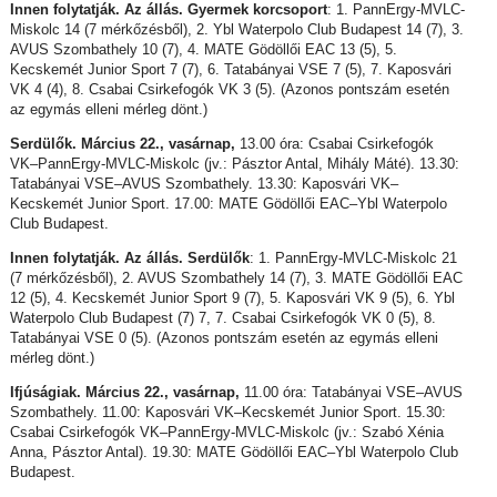
Innen folytatják. Az állás. Gyermek korcsoport
: 1. PannErgy-MVLC-
Miskolc 14 (7 mérkőzésből), 2. Ybl Waterpolo Club Budapest 14 (7), 3.
AVUS Szombathely 10 (7), 4. MATE Gödöllői EAC 13 (5), 5.
Kecskemét Junior Sport 7 (7), 6. Tatabányai VSE 7 (5), 7. Kaposvári
VK 4 (4), 8. Csabai Csirkefogók VK 3 (5). (Azonos pontszám esetén
az egymás elleni mérleg dönt.)
Serdülők. Március 22., vasárnap,
13.00 óra: Csabai Csirkefogók
VK–PannErgy-MVLC-Miskolc (jv.: Pásztor Antal, Mihály Máté). 13.30:
Tatabányai VSE–AVUS Szombathely. 13.30: Kaposvári VK–
Kecskemét Junior Sport. 17.00: MATE Gödöllői EAC–Ybl Waterpolo
Club Budapest.
Innen folytatják. Az állás. Serdülők
: 1. PannErgy-MVLC-Miskolc 21
(7 mérkőzésből), 2. AVUS Szombathely 14 (7), 3. MATE Gödöllői EAC
12 (5), 4. Kecskemét Junior Sport 9 (7), 5. Kaposvári VK 9 (5), 6. Ybl
Waterpolo Club Budapest (7) 7, 7. Csabai Csirkefogók VK 0 (5), 8.
Tatabányai VSE 0 (5). (Azonos pontszám esetén az egymás elleni
mérleg dönt.)
Ifjúságiak. Március 22., vasárnap,
11.00 óra: Tatabányai VSE–AVUS
Szombathely. 11.00: Kaposvári VK–Kecskemét Junior Sport. 15.30:
Csabai Csirkefogók VK–PannErgy-MVLC-Miskolc (jv.: Szabó Xénia
Anna, Pásztor Antal). 19.30: MATE Gödöllői EAC–Ybl Waterpolo Club
Budapest.