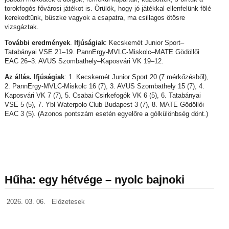
torokfogós fővárosi játékot is. Örülök, hogy jó játékkal ellenfelünk fölé
kerekedtünk, büszke vagyok a csapatra, ma csillagos ötösre
vizsgáztak.
További eredmények
.
Ifjúságiak
: Kecskemét Junior Sport–
Tatabányai VSE 21–19. PannErgy-MVLC-Miskolc–MATE Gödöllői
EAC 26–3. AVUS Szombathely–Kaposvári VK 19–12.
Az állás. Ifjúságiak
: 1. Kecskemét Junior Sport 20 (7 mérkőzésből),
2. PannErgy-MVLC-Miskolc 16 (7), 3. AVUS Szombathely 15 (7), 4.
Kaposvári VK 7 (7), 5. Csabai Csirkefogók VK 6 (5), 6. Tatabányai
VSE 5 (5), 7. Ybl Waterpolo Club Budapest 3 (7), 8. MATE Gödöllői
EAC 3 (5). (Azonos pontszám esetén egyelőre a gólkülönbség dönt.)
Hűha: egy hétvége – nyolc bajnoki
2026. 03. 06.
Előzetesek