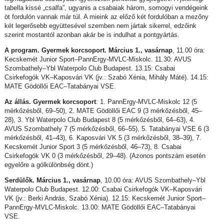
tabella kissé „csalfa”, ugyanis a csabaiak három, somogyi vendégeink
öt fordulón vannak már túl. A mieink az előző két fordulóban a mezőny
két legerősebb együttesével szemben nem jártak sikerrel, edzőink
szerint mostantól azonban akár be is indulhat a pontgyártás.
A program. Gyermek korcsoport. Március 1., vasárnap
, 11.00 óra:
Kecskemét Junior Sport–PannErgy-MVLC-Miskolc. 11.30: AVUS
Szombathely–Ybl Waterpolo Club Budapest. 13.15: Csabai
Csirkefogók VK–Kaposvári VK (jv.: Szabó Xénia, Mihály Máté). 14.15:
MATE Gödöllői EAC–Tatabányai VSE.
Az állás. Gyermek korcsoport
: 1. PannErgy-MVLC-Miskolc 12 (5
mérkőzésből, 69–50), 2. MATE Gödöllői EAC 9 (3 mérkőzésből, 45–
28), 3. Ybl Waterpolo Club Budapest 8 (5 mérkőzésből, 64–63), 4.
AVUS Szombathely 7 (5 mérkőzésből, 66–55), 5. Tatabányai VSE 6 (3
mérkőzésből, 41–43), 6. Kaposvári VK 5 (3 mérkőzésből, 38–39), 7.
Kecskemét Junior Sport 3 (5 mérkőzésből, 46–73), 8. Csabai
Csirkefogók VK 0 (3 mérkőzésből, 29–48). (Azonos pontszám esetén
egyelőre a gólkülönbség dönt.)
Serdülők. Március 1., vasárnap
, 10.00 óra: AVUS Szombathely–Ybl
Waterpolo Club Budapest. 12.00: Csabai Csirkefogók VK–Kaposvári
VK (jv.: Berki András, Szabó Xénia). 12.15: Kecskemét Junior Sport–
PannErgy-MVLC-Miskolc. 13.00: MATE Gödöllői EAC–Tatabányai
VSE.