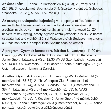
Az állás után
: 1. Csabai Csirkefogók VK 6 (34–3), 2. Invictus SC 6
(27–16), 3. Kecskeméti Sportiskola 3, 4. Spartak Patent co. Subotica,
Szabadka 0 (9–29), 5. AMEFA Arad 0 (12–38).
Az országos utánpótlás-bajnokság
A1 csoportja rájátszásában, a
negyedik fordulóban ismét utazás vár fiataljainkra vasárnap. Az
alsóházi nyolc egylet – miként korábban is írtuk – a végső 13–20.
helyért játszik nyárig, amely egyben osztályozónak is beillik. A három
csapatunkat a jó erőkből álló Ybl Waterpolo Club Budapest triója várja,
a küzdelmeknek a Komjádi Béla Sportuszoda ad otthont.
A program. Gyermek korcsoport. Március 8., vasárnap
, 11.00 óra:
PannErgy-MVLC-Miskolc–MATE Gödöllői EAC. 11.00: Kecskemét
Junior Sport–Tatabányai VSE. 12.30: AVUS Szombathely–Kaposvári
VK. 14.00: Ybl Waterpolo Club Budapest–Csabai Csirkefogók VK (jv.:
Csizmadia Zsolt, Homonnai Dániel.).
Az állás. Gyermek korcsoport
: 1. PannErgy-MVLC-Miskolc 14 (6
mérkőzésből, 83–64), 2. Ybl Waterpolo Club Budapest 11 (6
mérkőzésből, 80–74), 3. MATE Gödöllői EAC 10 (4 mérkőzésből, 55–
38), 4. Tatabányai VSE 8 (4 mérkőzésből, 51–53), 5. AVUS
Szombathely 7 (6 mérkőzésből, 77–71), 6. Kaposvári VK 6 (3
mérkőzésből, 48–55), 7. Kecskemét Junior Sport 4 (6 mérkőzésből,
60–87), 8. Csabai Csirkefogók VK 3 (4 mérkőzésből, 45–58). (Azonos
pontszám esetén egyelőre a gólkülönbség dönt.)