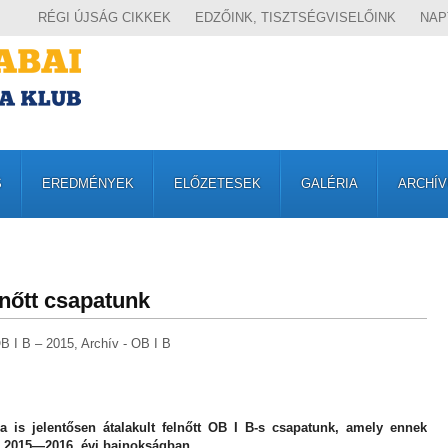
RÉGI ÚJSÁG CIKKEK
EDZŐINK, TISZTSÉGVISELŐINK
NAP
S
EREDMÉNYEK
ELŐZETESEK
GALÉRIA
ARCHÍ
elnőtt csapatunk
B I B – 2015
,
Archív - OB I B
a is jelentősen átalakult felnőtt OB I B-s csapatunk, amely ennek
 a 2015—2016. évi bajnokságban.