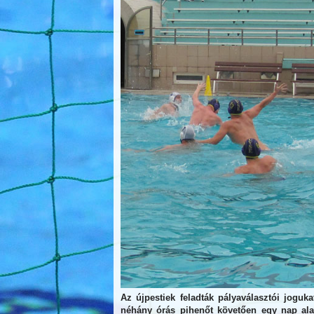
Az újpestiek feladták pályaválasztói joguk
néhány órás pihenőt követően egy nap ala