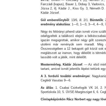
Farczádi (kapus), Bauer 1, Dobay 3, Vadovics,
Józsa 2, ifj. Kádár J., Kiss Gy. 3, Németh D. 
Kádár József.
Gól emberelőnyből
: 13/6, ill. 2/1.
Büntetők
: 
eredmény alakulása
: 1—0, 1—3, 3—4, 4—9, 
Négy és félórányi pihenő után ismét vízre száll
odafigyeltek a találkozó elején a békéscsabai
igazán megugrottak, amikor négy gólt szerezt
utolérni már reményük sem maradt. Még a
Összességében a 12 bekapott gól közül sok el
meglátszott az iramon, hogy délelőtt is tétmé
lassúbb volt a játék, mint délelőtt.
Mestermérleg. Kádár József
: — Az első mér
tartani, amivel ismét jelentős lépést tettünk e
A 3. forduló további eredményei
: Nagykani
Ceglédi Vasutas 9—6.
Az állás
: 1. Csabai Csirkefogók VK 14, 2. N
Sportiskola 10, 5. ÚVSE-Margitsziget 6, 6. Ceg
Címlapképünkön Rácz Norbert egy nagy lövés