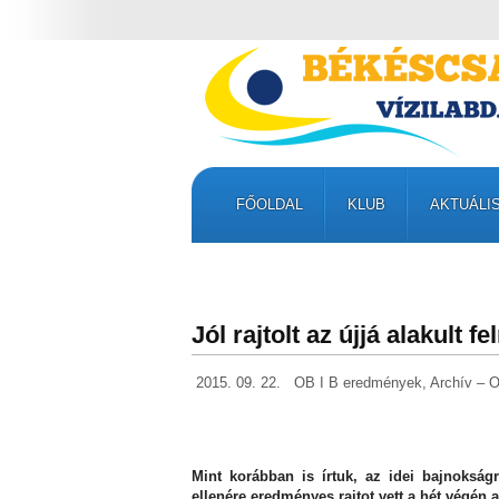
FŐOLDAL
KLUB
AKTUÁLI
Jól rajtolt az újjá alakult f
2015. 09. 22.
OB I B eredmények
,
Archív – O
Mint korábban is írtuk, az idei bajnokságr
ellenére eredményes rajtot vett a hét végén