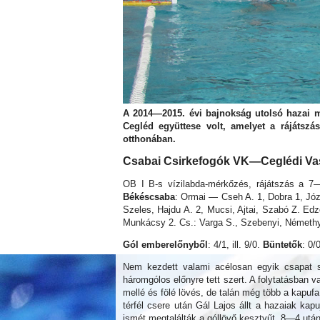
A 2014—2015. évi bajnokság utolsó hazai mé
Cegléd együttese volt, amelyet a rájátsz
otthonában.
Csabai Csirkefogók VK—Ceglédi Va
OB I B-s vízilabda-mérkőzés, rájátszás a 7—
Békéscsaba
: Ormai — Cseh A. 1, Dobra 1, Józs
Szeles, Hajdu A. 2, Mucsi, Ajtai, Szabó Z. Ed
Munkácsy 2. Cs.: Varga S., Szebenyi, Némethy
Gól emberelőnyből
: 4/1, ill. 9/0.
Büntetők
: 0/0
Nem kezdett valami acélosan egyik csapat 
háromgólos előnyre tett szert. A folytatásban v
mellé és fölé lövés, de talán még több a kapufa
térfél csere után Gál Lajos állt a hazaiak ka
ismét megtalálták a góllövő kesztyűt. 8—4 ut