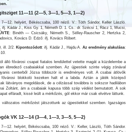
ben.
tsziget 11—11 (2—5, 3—1, 5—3, 1—2)
a 7—12. helyért, Békéscsaba, 100 néző. V.: Tóth Sándor, Keller László.
ifj. Kádár J., Kiss Gy. 1, Németh D. 1. Cs.: dr. Szécsi 1, Rácz 1, Mucsi,
ÚVTE
: Binéth — Csicsáky, Németh S., Sélley-Rauscher 2, Hertzka 2,
adovics, Kovács D. Edző: ifj. Kovács Róbert.
0, ill. 2/2.
Kipontozódott
: ifj. Kádár J., Hajdu A.
Az eredmény alakulása
:
10.
l álló fővárosi csapat fiatalos lendülettel vetette magát a küzdelembe a
n ébredező csabaiakkal szemben. Az újpestiek szinte végig zónával
ugyanis centerből Józsa többször is eredményes volt. A csabai átlövők
 fővárosi blokkoló kezeken halt el a labda. Aztán a játék középső
ak látványos megoldások, de a célzással továbbra is sokszor hadilábon
rmai Zoltánt, ám a csabaiak kapusa több szép védést bemutatott. A sok
apat elfáradt, kissé leült a mérkőzés, gól ekkor már csak elvétve láttunk.
 változatos mérkőzést játszottunk az újpestiekkel szemben. Igazságos
ogók VK 12—14 (3—4, 1—3, 3—5, 5—2)
a 7—12. helyért, Békéscsaba, 100 néző. V.: Keller, László, Tóth Sándor.
Domonkos, Sélley-Rauscher 1, Hertzka 3, Szatmári 2 (1), Kurucz. Cs.: