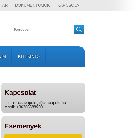
TÁR
DOKUMENTUMOK
KAPCSOLAT
VUM
KITEKINTŐ
Kapcsolat
E-mail: csabapolo(at)csabapolo.hu
Mobil: +36306588950
Események