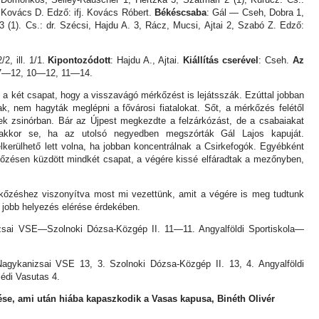
 Kovács D. Edző: ifj. Kovács Róbert.
Békéscsaba
: Gál — Cseh, Dobra 1,
3 (1). Cs.: dr. Szécsi, Hajdu A. 3, Rácz, Mucsi, Ajtai 2, Szabó Z. Edző:
2/2, ill. 1/1.
Kipontozódott
: Hajdu A., Ajtai.
Kiállítás cserével
: Cseh.
Az
7—12, 10—12, 11—14.
t a két csapat, hogy a visszavágó mérkőzést is lejátsszák. Ezúttal jobban
ak, nem hagyták meglépni a fővárosi fiatalokat. Sőt, a mérkőzés felétől
ek zsinórban. Bár az Újpest megkezdte a felzárkózást, de a csabaiakat
kkor se, ha az utolsó negyedben megszórták Gál Lajos kapuját.
kerülhető lett volna, ha jobban koncentrálnak a Csirkefogók. Egyébként
rkőzésen küzdött mindkét csapat, a végére kissé elfáradtak a mezőnyben,
kőzéshez viszonyítva most mi vezettünk, amit a végére is meg tudtunk
gy jobb helyezés elérése érdekében.
zsai VSE—Szolnoki Dózsa-Közgép II. 11—11. Angyalföldi Sportiskola—
agykanizsai VSE 13, 3. Szolnoki Dózsa-Közgép II. 13, 4. Angyalföldi
lédi Vasutas 4.
e, ami után hiába kapaszkodik a Vasas kapusa, Binéth Olivér