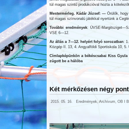
túl magas szintű produkcióval hozta a kötelező
Mestermérleg. Kádár József: —
Örülők, hogy
túl magas színvonalú játékkal nyertünk a Cegléd
További eredmények
: ÚVSE-Margitsziget—Sz
VSE 6—12.
Az állás a 7—12. helyért folyó sorozatban
: 1
Közgép II. 13, 4. Angyalföldi Sportiskola 10, 5
Címlapképünkön a békéscsabai Kiss Gyula (11
zúgott be a hálóba
Két mérkőzésen négy pont 
2015. 05. 16.
Eredmények
,
Archívum
,
OB I 