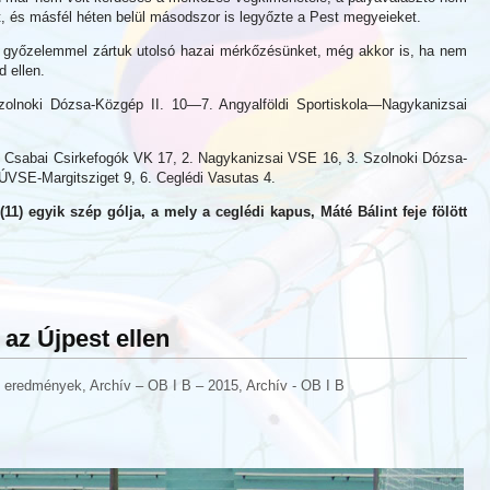
t, és másfél héten belül másodszor is legyőzte a Pest megyeieket.
 győzelemmel zártuk utolsó hazai mérkőzésünket, még akkor is, ha nem
 ellen.
olnoki Dózsa-Közgép II. 10—7. Angyalföldi Sportiskola—Nagykanizsai
. Csabai Csirkefogók VK 17, 2. Nagykanizsai VSE 16, 3. Szolnoki Dózsa-
. ÚVSE-Margitsziget 9, 6. Ceglédi Vasutas 4.
) egyik szép gólja, a mely a ceglédi kapus, Máté Bálint feje fölött
az Újpest ellen
B eredmények
,
Archív – OB I B – 2015
,
Archív - OB I B