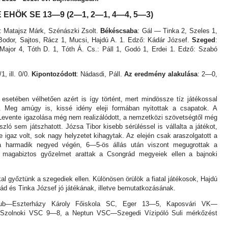
E EHÖK SE 13—9 (2—1, 2—1, 4—4, 5—3)
: Matajsz Márk, Szénászki Zsolt.
Békéscsaba
: Gál — Tinka 2, Szeles 1,
 Bodor, Sajtos, Rácz 1, Mucsi, Hajdú A. 1. Edző: Kádár József.
Szeged
:
jor 4, Tóth D. 1, Tóth Á. Cs.: Páll 1, Godó 1, Erdei 1. Edző: Szabó
/1, ill. 0/0.
Kipontozódott
: Nádasdi, Páll.
Az eredmény alakulása
: 2—0,
esetében vélhetően azért is így történt, mert mindössze tíz játékossal
l. Meg amúgy is, kissé idény eleji formában nyitottak a csapatok. A
evente igazolása még nem realizálódott, a nemzetközi szövetségtől még
ló sem játszhatott. Józsa Tibor kisebb sérüléssel is vállalta a játékot,
 igaz volt, sok nagy helyzetet kihagytak. Az elején csak araszolgatott a
 a harmadik negyed végén, 6—5-ös állás után viszont megugrottak a
ül magabiztos győzelmet arattak a Csongrád megyeiek ellen a bajnoki
kal győztünk a szegediek ellen. Különösen örülök a fiatal játékosok, Hajdú
ád és Tinka József jó játékának, illetve bemutatkozásának.
ub—Eszterházy Károly Főiskola SC, Eger 13—5, Kaposvári VK—
zolnoki VSC 9—8, a Neptun VSC—Szegedi Vízipóló Suli mérkőzést