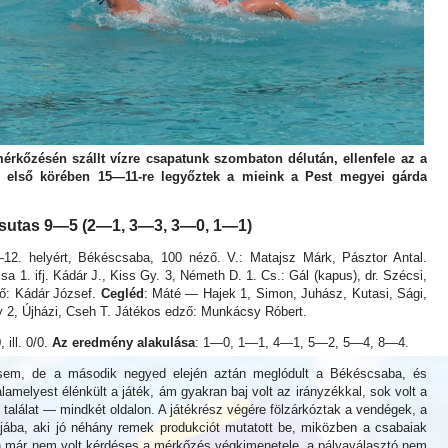
rkőzésén szállt vízre csapatunk szombaton délután, ellenfele az a
ás első körében 15—11-re legyőztek a mieink a Pest megyei gárda
sutas 9—5 (2—1, 3—3, 3—0, 1—1)
12. helyért, Békéscsaba, 100 néző. V.: Matajsz Márk, Pásztor Antal.
a 1. ifj. Kádár J., Kiss Gy. 3, Németh D. 1. Cs.: Gál (kapus), dr. Szécsi,
ző: Kádár József.
Cegléd
: Máté — Hajek 1, Simon, Juhász, Kutasi, Sági,
 2, Újházi, Cseh T. Játékos edző: Munkácsy Róbert.
, ill. 0/0.
Az eredmény alakulása
: 1—0, 1—1, 4—1, 5—2, 5—4, 8—4.
sem, de a második negyed elején aztán meglódult a Békéscsaba, és
alamelyest élénkült a játék, ám gyakran baj volt az irányzékkal, sok volt a
 találat — mindkét oldalon. A játékrész végére fölzárkóztak a vendégek, a
pujába, aki jó néhány remek produkciót mutatott be, miközben a csabaiak
án már nem volt kérdéses a mérkőzés végkimenetele, a pályaválasztó nem