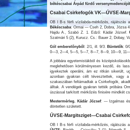
békéscsabai Árpád fürdő versenymedencéjé
Csabai Csirkefogók VK—ÚVSE-Margi
OB I B-s férfi vízilabda-mérkőzés, rájátszás 
Békéscsaba
: Ormai — Cseh 2, Dobra, Józsa 4, 
Hajdu A., Szabó Z. 1. Edző: Kádár József.
Szatmári 5 (2), Kurucz. Cs.: Bauer 2, Dobay, V
Gól emberelőnyből
: 2/1, ill. 9/3.
Büntetők
: 0/
0—3, 2—4, 5—5, 5—7, 8—7, 8—9, 10—9, 11—
A jobbára egyetemistákból és középiskolásokbó
meglehetősen körülményesen kezdő, és lassa
igyekeztek operálni, ám ez ritkán sikerült, 
azonban gyakran célt tévesztettek, vagy a
szakaszában feltámadtak a Csirkefogók, akadt
álltak. A vendégek gyakran tették próbára O
úszással tarkított mérkőzés finisére mindkét cs
Mestermérleg. Kádár József
: — Izgalmas és
döntetlen született.
ÚVSE-Margitsziget—Csabai Csirkef
OB I B-s férfi vízilabda-mérkőzés, rájátszás 
ÚVTE
: Binéth — Csicsáky 2 (1), Németh S., 