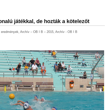
nalú játékkal, de hozták a kötelezőt
B eredmények
,
Archív – OB I B – 2015
,
Archív - OB I B