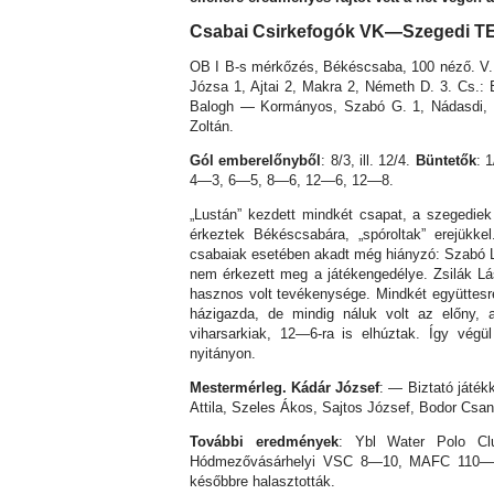
Csabai Csirkefogók VK—Szegedi T
OB I B-s mérkőzés, Békéscsaba, 100 néző. V.
Józsa 1, Ajtai 2, Makra 2, Németh D. 3. Cs.:
Balogh — Kormányos, Szabó G. 1, Nádasdi, Ma
Zoltán.
Gól emberelőnyből
: 8/3, ill. 12/4.
Büntetők
: 1
4—3, 6—5, 8—6, 12—6, 12—8.
„Lustán” kezdett mindkét csapat, a szegediek 
érkeztek Békéscsabára, „spóroltak” erejükke
csabaiak esetében akadt még hiányzó: Szabó L
nem érkezett meg a játékengedélye. Zsilák Lász
hasznos volt tevékenysége. Mindkét együttesre
házigazda, de mindig náluk volt az előny,
viharsarkiak, 12—6-ra is elhúztak. Így vég
nyitányon.
Mestermérleg. Kádár József
: — Biztató játék
Attila, Szeles Ákos, Sajtos József, Bodor Csan
További eredmények
: Ybl Water Polo Cl
Hódmezővásárhelyi VSC 8—10, MAFC 110—S
későbbre halasztották.