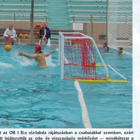
at az OB I B-s vízilabda rájátszásban a csabaiakkal szemben, ezért
tt lejátszották az oda- és visszavágós mérkőzést — mindkétszer a