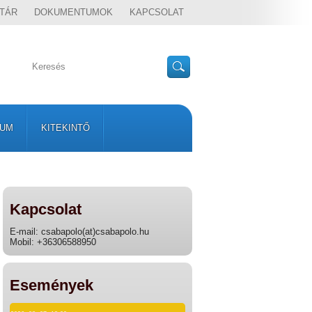
TÁR
DOKUMENTUMOK
KAPCSOLAT
VUM
KITEKINTŐ
Kapcsolat
E-mail: csabapolo(at)csabapolo.hu
Mobil: +36306588950
Események