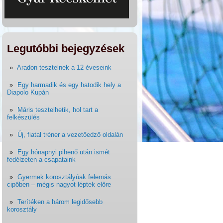
Legutóbbi bejegyzések
Aradon tesztelnek a 12 éveseink
Egy harmadik és egy hatodik hely a
Diapolo Kupán
Máris tesztelhetik, hol tart a
felkészülés
Új, fiatal tréner a vezetőedző oldalán
Egy hónapnyi pihenő után ismét
fedélzeten a csapataink
Gyermek korosztályúak felemás
cipőben – mégis nagyot léptek előre
Terítéken a három legidősebb
korosztály