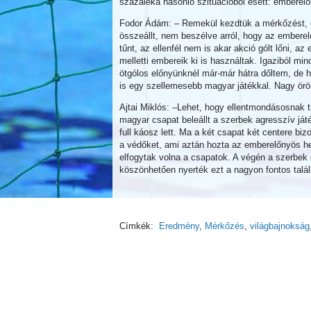
százaléka hasonló szituációból esett: emberelő
Fodor Ádám: – Remekül kezdtük a mérkőzést, 
összeállt, nem beszélve arról, hogy az ember
tűnt, az ellenfél nem is akar akció gólt lőni, 
melletti embereik ki is használtak. Igaziból mi
ötgólos előnyünknél már-már hátra dőltem, de hát
is egy szellemesebb magyar játékkal. Nagy örö
Ajtai Miklós: –Lehet, hogy ellentmondásosnak t
magyar csapat beleállt a szerbek agresszív ját
full káosz lett. Ma a két csapat két centere bi
a védőket, ami aztán hozta az emberelőnyös h
elfogytak volna a csapatok. A végén a szerbek 
köszönhetően nyerték ezt a nagyon fontos talál
Címkék:
Eredmény
,
Mérkőzés
,
világbajnokság