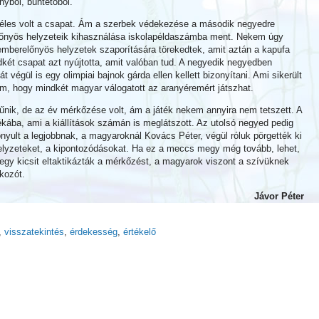
nyből, büntetőből.
éles volt a csapat. Ám a szerbek védekezése a második negyedre
előnyös helyzeteik kihasználása iskolapéldaszámba ment. Nekem úgy
az emberelőnyös helyzetek szaporítására törekedtek, amit aztán a kapufa
ndkét csapat azt nyújtotta, amit valóban tud. A negyedik negyedben
 végül is egy olimpiai bajnok gárda ellen kellett bizonyítani. Ami sikerült
m, hogy mindkét magyar válogatott az aranyéremért játszhat.
űnik, de az év mérkőzése volt, ám a játék nekem annyira nem tetszett. A
ékába, ami a kiállítások számán is meglátszott. Az utolsó negyed pedig
zonyult a legjobbnak, a magyaroknál Kovács Péter, végül róluk pörgették ki
elyzeteket, a kipontozódásokat. Ha ez a meccs megy még tovább, lehet,
egy kicsit eltaktikázták a mérkőzést, a magyarok viszont a szívüknek
kozót.
Jávor Péter
,
visszatekintés
,
érdekesség
,
értékelő