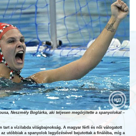
usa, Neszmély Boglárka, aki teljesen megőrjítette a spanyolokat –
art a vízilabda világbajnokság. A magyar férfi és női válogatott
ol az utóbbiak a spanyolok legyőzésével bejutottak a fináléba, míg a