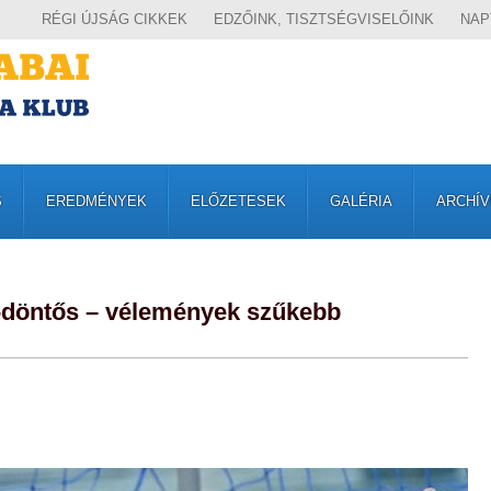
RÉGI ÚJSÁG CIKKEK
EDZŐINK, TISZTSÉGVISELŐINK
NAP
S
EREDMÉNYEK
ELŐZETESEK
GALÉRIA
ARCHÍ
-döntős – vélemények szűkebb