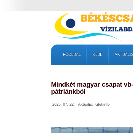
FŐOLDAL
KLUB
AKTUÁLI
Mindkét magyar csapat vb
pátriánkból
2025. 07. 22.
Aktuális
,
Kitekintő