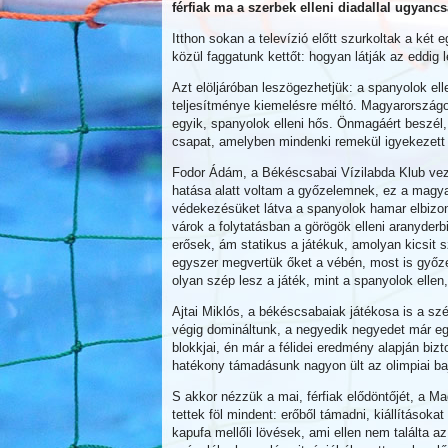
férfiak ma a szerbek elleni diadallal ugyanc
Itthon sokan a televízió előtt szurkoltak a két
közül faggatunk kettőt: hogyan látják az eddig 
Azt elöljáróban leszögezhetjük: a spanyolok e
teljesítménye kiemelésre méltó. Magyarorszá
egyik, spanyolok elleni hős. Önmagáért beszél,
csapat, amelyben mindenki remekül igyekezett bl
Fodor Ádám, a Békéscsabai Vízilabda Klub veze
hatása alatt voltam a győzelemnek, ez a magyar
védekezésüket látva a spanyolok hamar elbizony
várok a folytatásban a görögök elleni aranyderbi
erősek, ám statikus a játékuk, amolyan kicsit 
egyszer megvertük őket a vébén, most is győze
olyan szép lesz a játék, mint a spanyolok ellen
Ajtai Miklós, a békéscsabaiak játékosa is a szé
végig domináltunk, a negyedik negyedet már egy
blokkjai, én már a félidei eredmény alapján b
hatékony támadásunk nagyon ült az olimpiai b
S akkor nézzük a mai, férfiak elődöntőjét, a M
tettek föl mindent: erőből támadni, kiállításoka
kapufa mellőli lövések, ami ellen nem találta az