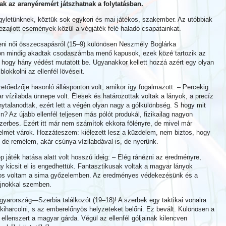
sak az aranyéremért játszhatnak a folytatásban.
 egyletünknek, köztük sok egykori és mai játékos, szakember. Az utóbbiak
lezajlott események közül a végjáték felé haladó csapatainkat.
lleni női összecsapásról (15–9) különösen Neszmély Boglárka
gon mindig akadtak csodaszámba menő kapusok, ezek közé tartozik az
 hogy hány védést mutatott be. Ugyanakkor kellett hozzá azért egy olyan
okkolni az ellenfél lövéseit.
tőedzője hasonló állásponton volt, amikor így fogalmazott: – Percekig
 vízilabda ünnepe volt. Élesek és határozottak voltak a lányok, a precíz
talanodtak, ezért lett a végén olyan nagy a gólkülönbség. S hogy mit
n? Az újabb ellenfél teljesen más pólót produkál, fizikailag nagyon
szerbes. Ezért itt már nem számítok ekkora fölényre, de mivel már
lmet várok. Hozzáteszem: kiélezett lesz a küzdelem, nem biztos, hogy
, de remélem, akár csúnya vízilabdával is, de nyerünk.
p játék hatása alatt volt hosszú ideig: – Elég ránézni az eredményre,
 kicsit el is engedhettük. Fantasztikusak voltak a magyar lányok
iztos voltam a sima győzelemben. Az eredményes védekezésünk és a
ajnokkal szemben.
agyarország—Szerbia találkozót (19–18)! A szerbek egy taktikai vonalra
t kiharcolni, s az emberelőnyös helyzeteket belőni. Ez bevált. Különösen a
 ellenszert a magyar gárda. Végül az ellenfél góljainak kilencven