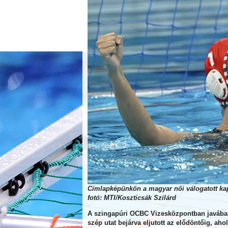
Címlapképünkön a magyar női válogatott kap
fotó: MTI/Koszticsák Szilárd
A szingapúri OCBC Vizesközpontban javában t
szép utat bejárva eljutott az elődöntőig, ah