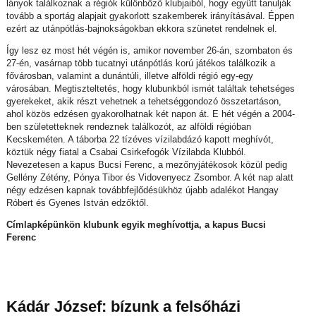
lányok találkoznak a régiók különböző klubjaiból, hogy együtt tanulják
tovább a sportág alapjait gyakorlott szakemberek irányításával. Éppen
ezért az utánpótlás-bajnokságokban ekkora szünetet rendelnek el.
Így lesz ez most hét végén is, amikor november 26-án, szombaton és
27-én, vasárnap több tucatnyi utánpótlás korú játékos találkozik a
fővárosban, valamint a dunántúli, illetve alföldi régió egy-egy
városában. Megtiszteltetés, hogy klubunkból ismét találtak tehetséges
gyerekeket, akik részt vehetnek a tehetséggondozó összetartáson,
ahol közös edzésen gyakorolhatnak két napon át. E hét végén a 2004-
ben születetteknek rendeznek találkozót, az alföldi régióban
Kecskeméten. A táborba 22 tízéves vízilabdázó kapott meghívót,
köztük négy fiatal a Csabai Csirkefogók Vízilabda Klubból.
Nevezetesen a kapus Bucsi Ferenc, a mezőnyjátékosok közül pedig
Gellény Zétény, Pónya Tibor és Vidovenyecz Zsombor. A két nap alatt
négy edzésen kapnak továbbfejlődésükhöz újabb adalékot Hangay
Róbert és Gyenes István edzőktől.
Címlapképünkön klubunk egyik meghívottja, a kapus Bucsi
Ferenc
Kádár József: bízunk a felsőházi