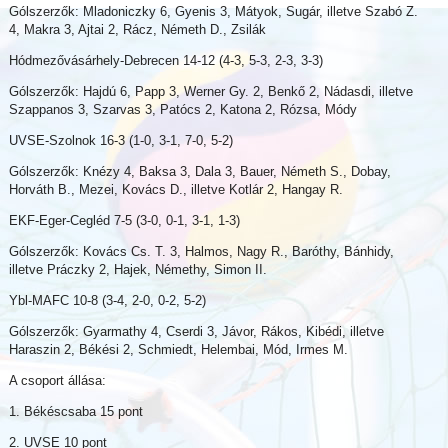
Gólszerzők: Mladoniczky 6, Gyenis 3, Mátyok, Sugár, illetve Szabó Z.
4, Makra 3, Ajtai 2, Rácz, Németh D., Zsilák
Hódmezővásárhely-Debrecen 14-12 (4-3, 5-3, 2-3, 3-3)
Gólszerzők: Hajdú 6, Papp 3, Werner Gy. 2, Benkő 2, Nádasdi, illetve
Szappanos 3, Szarvas 3, Patócs 2, Katona 2, Rózsa, Módy
UVSE-Szolnok 16-3 (1-0, 3-1, 7-0, 5-2)
Gólszerzők: Knézy 4, Baksa 3, Dala 3, Bauer, Németh S., Dobay,
Horváth B., Mezei, Kovács D., illetve Kotlár 2, Hangay R.
EKF-Eger-Cegléd 7-5 (3-0, 0-1, 3-1, 1-3)
Gólszerzők: Kovács Cs. T. 3, Halmos, Nagy R., Baróthy, Bánhidy,
illetve Práczky 2, Hajek, Némethy, Simon II.
Ybl-MAFC 10-8 (3-4, 2-0, 0-2, 5-2)
Gólszerzők: Gyarmathy 4, Cserdi 3, Jávor, Rákos, Kibédi, illetve
Haraszin 2, Békési 2, Schmiedt, Helembai, Mód, Irmes M.
A csoport állása:
1. Békéscsaba 15 pont
2. UVSE 10 pont