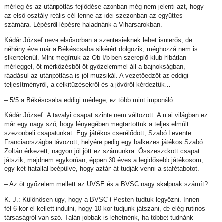
mérleg és az utánpótlás fejlődése azonban még nem jelenti azt, hogy
az első osztály reális cél lenne az idei szezonban az együttes
számára. Lépésről-lépésre haladnánk a Viharsarokban.
Kádár József neve elsősorban a szentesieknek lehet ismerős, de
néhány éve már a Békéscsaba sikérért dolgozik, méghozzá nem is
sikertelenül. Mint megírtuk az Ob I/b-ben szereplő klub hibátlan
mérleggel, öt mérkőzésből öt győzelemmel áll a bajnokságban,
ráadásul az utánpótlása is jól muzsikál. A vezetőedzőt az eddigi
teljesítményről, a célkitűzésekről és a jövőről kérdeztük…
– 5/5 a Békéscsaba eddigi mérlege, ez több mint imponáló.
Kádár József: A tavalyi csapat szinte nem változott. A mai világban ez
már egy nagy szó, hogy lényegében megtartottuk a teljes elmúlt
szezonbeli csapatunkat. Egy játékos cserélődött, Szabó Levente
Franciaországba távozott, helyére pedig egy balkezes játékos Szabó
Zoltán érkezett, nagyon jól jött ez számunkra. Összeszokott csapat
játszik, majdnem egykorúan, éppen 30 éves a legidősebb játékosom,
egy-két fiatallal beépülve, hogy aztán át tudják venni a stafétabotot.
– Az öt győzelem mellett az UVSE és a BVSC nagy skalpnak számít?
K. J.: Különösen úgy, hogy a BVSC-t Pesten tudtuk legyőzni. Innen
fél 6-kor el kellett indulni, hogy 10-kor tudjunk játszani, de elég rutinos
társaságról van szó. Talán jobbak is lehetnénk, ha többet tudnánk