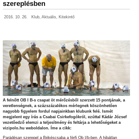
szereplésben
2016. 10. 26.
Klub
,
Aktuális
,
Kitekintő
A felnőtt OB I B-s csapat öt mérőzésből szerzett 15 pontjának, a
veretlenségnek, a százszázalékos mérlegnek köszönhetően
nagyobb figyelem fordul napjainkban klubunk felé. Ismét
megjelent egy írás a Csabai Csirkefogókról, ezúttal Kádár József
vezetőedző elemzi a teljesítmény és feltárja a lehetőségeket a
vizipolo.hu weboldalon. Íme a cikk:
Parádésan szerepel a Békéscsaba a férfi Ob I/b-ben. A hibátlan