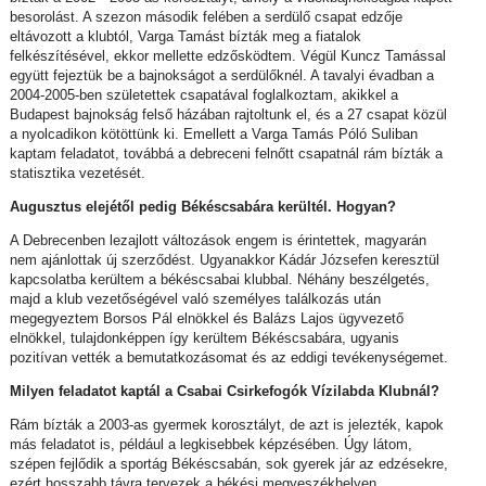
besorolást. A szezon második felében a serdülő csapat edzője
eltávozott a klubtól, Varga Tamást bízták meg a fiatalok
felkészítésével, ekkor mellette edzősködtem. Végül Kuncz Tamással
együtt fejeztük be a bajnokságot a serdülőknél. A tavalyi évadban a
2004-2005-ben születettek csapatával foglalkoztam, akikkel a
Budapest bajnokság felső házában rajtoltunk el, és a 27 csapat közül
a nyolcadikon kötöttünk ki. Emellett a Varga Tamás Póló Suliban
kaptam feladatot, továbbá a debreceni felnőtt csapatnál rám bízták a
statisztika vezetését.
Augusztus elejétől pedig Békéscsabára kerültél. Hogyan?
A Debrecenben lezajlott változások engem is érintettek, magyarán
nem ajánlottak új szerződést. Ugyanakkor Kádár Józsefen keresztül
kapcsolatba kerültem a békéscsabai klubbal. Néhány beszélgetés,
majd a klub vezetőségével való személyes találkozás után
megegyeztem Borsos Pál elnökkel és Balázs Lajos ügyvezető
elnökkel, tulajdonképpen így kerültem Békéscsabára, ugyanis
pozitívan vették a bemutatkozásomat és az eddigi tevékenységemet.
Milyen feladatot kaptál a Csabai Csirkefogók Vízilabda Klubnál?
Rám bízták a 2003-as gyermek korosztályt, de azt is jelezték, kapok
más feladatot is, például a legkisebbek képzésében. Úgy látom,
szépen fejlődik a sportág Békéscsabán, sok gyerek jár az edzésekre,
ezért hosszabb távra tervezek a békési megyeszékhelyen.