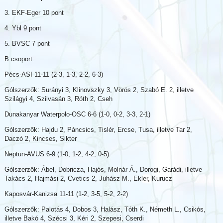
3. EKF-Eger 10 pont
4. Ybl 9 pont
5. BVSC 7 pont
B csoport:
Pécs-ASI 11-11 (2-3, 1-3, 2-2, 6-3)
Gólszerzők: Surányi 3, Klinovszky 3, Vörös 2, Szabó E. 2, illetve
Szilágyi 4, Szilvasán 3, Róth 2, Cseh
Dunakanyar Waterpolo-OSC 6-6 (1-0, 0-2, 3-3, 2-1)
Gólszerzők: Hajdu 2, Páncsics, Tislér, Ercse, Tusa, illetve Tar 2,
Daczó 2, Kincses, Sikter
Neptun-AVUS 6-9 (1-0, 1-2, 4-2, 0-5)
Gólszerzők: Ábel, Dobricza, Hajós, Molnár Á., Dorogi, Garádi, illetve
Takács 2, Hajmási 2, Cvetics 2, Juhász M., Ekler, Kurucz
Kaposvár-Kanizsa 11-11 (1-2, 3-5, 5-2, 2-2)
Gólszerzők: Palotás 4, Dobos 3, Halász, Tóth K., Németh L., Csikós,
illetve Bakó 4, Szécsi 3, Kéri 2, Szepesi, Cserdi