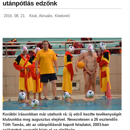
utánpótlás edzőnk
2016. 08. 21.
Klub
,
Aktuális
,
Kitekintő
Korábbi írásunkban már utaltunk rá: új edző kezdte tevékenységét
klubunkba meg augusztus elejével. Nevezetesen a 26 esztendős
Tóth Tamás, aki az utánpótlásnál kapott feladatot, 2003-ban
születettek csapatát bízta rá az elnökség.