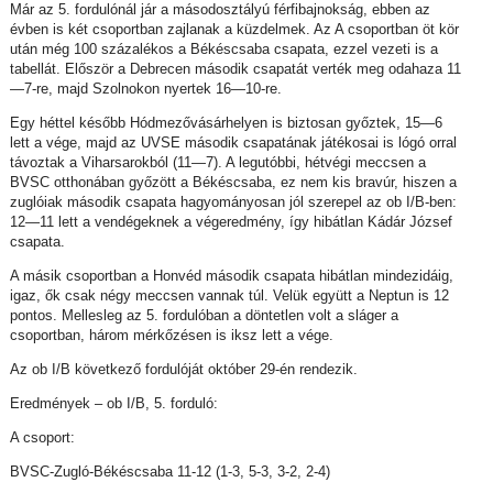
Már az 5. fordulónál jár a másodosztályú férfibajnokság, ebben az
évben is két csoportban zajlanak a küzdelmek. Az A csoportban öt kör
után még 100 százalékos a Békéscsaba csapata, ezzel vezeti is a
tabellát. Először a Debrecen második csapatát verték meg odahaza 11
—7-re, majd Szolnokon nyertek 16—10-re.
Egy héttel később Hódmezővásárhelyen is biztosan győztek, 15—6
lett a vége, majd az UVSE második csapatának játékosai is lógó orral
távoztak a Viharsarokból (11—7). A legutóbbi, hétvégi meccsen a
BVSC otthonában győzött a Békéscsaba, ez nem kis bravúr, hiszen a
zuglóiak második csapata hagyományosan jól szerepel az ob I/B-ben:
12—11 lett a vendégeknek a végeredmény, így hibátlan Kádár József
csapata.
A másik csoportban a Honvéd második csapata hibátlan mindezidáig,
igaz, ők csak négy meccsen vannak túl. Velük együtt a Neptun is 12
pontos. Mellesleg az 5. fordulóban a döntetlen volt a sláger a
csoportban, három mérkőzésen is iksz lett a vége.
Az ob I/B következő fordulóját október 29-én rendezik.
Eredmények – ob I/B, 5. forduló:
A csoport:
BVSC-Zugló-Békéscsaba 11-12 (1-3, 5-3, 3-2, 2-4)