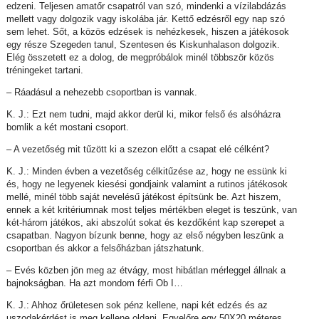
edzeni. Teljesen amatőr csapatról van szó, mindenki a vízilabdázás
mellett vagy dolgozik vagy iskolába jár. Kettő edzésről egy nap szó
sem lehet. Sőt, a közös edzések is nehézkesek, hiszen a játékosok
egy része Szegeden tanul, Szentesen és Kiskunhalason dolgozik.
Elég összetett ez a dolog, de megpróbálok minél többször közös
tréningeket tartani.
– Ráadásul a nehezebb csoportban is vannak.
K. J.: Ezt nem tudni, majd akkor derül ki, mikor felső és alsóházra
bomlik a két mostani csoport.
– A vezetőség mit tűzött ki a szezon előtt a csapat elé célként?
K. J.: Minden évben a vezetőség célkitűzése az, hogy ne essünk ki
és, hogy ne legyenek kiesési gondjaink valamint a rutinos játékosok
mellé, minél több saját nevelésű játékost építsünk be. Azt hiszem,
ennek a két kritériumnak most teljes mértékben eleget is teszünk, van
két-három játékos, aki abszolút sokat és kezdőként kap szerepet a
csapatban. Nagyon bízunk benne, hogy az első négyben leszünk a
csoportban és akkor a felsőházban játszhatunk.
– Evés közben jön meg az étvágy, most hibátlan mérleggel állnak a
bajnokságban. Ha azt mondom férfi Ob I…
K. J.: Ahhoz őrületesen sok pénz kellene, napi két edzés és az
uszodakérdést is meg kellene oldani. Egyelőre egy 50X20 méteres