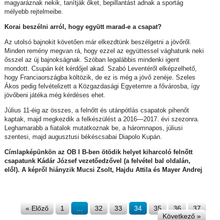
magyaráznak nekik, tanítják őket, bepillantást adnak a sportág
mélyebb rejtelmeibe.
Korai beszélni arról, hogy együtt marad-e a csapat?
Az utolsó bajnokit követően már elkezdtünk beszélgetni a jövőről.
Minden remény megvan rá, hogy ezzel az együttessel vághatunk neki
ősszel az új bajnokságnak. Szóban legalábbis mindenki igent
mondott. Csupán két kérdőjel akad. Szabó Leventéről elképzelhető,
hogy Franciaországba költözik, de ez is még a jövő zenéje. Szeles
Ákos pedig felvételizett a Közgazdasági Egyetemre a fővárosba, így
jövőbeni játéka még kérdéses ehet.
Július 11-éig az összes, a felnőtt és utánpótlás csapatok pihenőt
kaptak, majd megkezdik a felkészülést a 2016—2017. évi szezonra.
Leghamarabb a fiatalok mutatkoznak be, a háromnapos, júliusi
szentesi, majd augusztusi békéscsabai Diapolo Kupán.
Címlapképünkön az OB I B-ben ötödik helyet kiharcoló felnőtt
csapatunk Kádár József vezetőedzővel (a felvétel bal oldalán,
elől). A képről hiányzik Mucsi Zsolt, Hajdu Attila és Mayer Andrej
« Előző
1
…
32
33
34
35
36
37
Következő »