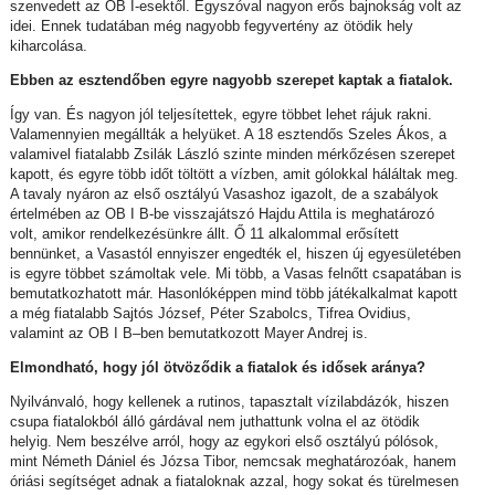
szenvedett az OB I-esektől. Egyszóval nagyon erős bajnokság volt az
idei. Ennek tudatában még nagyobb fegyvertény az ötödik hely
kiharcolása.
Ebben az esztendőben egyre nagyobb szerepet kaptak a fiatalok.
Így van. És nagyon jól teljesítettek, egyre többet lehet rájuk rakni.
Valamennyien megállták a helyüket. A 18 esztendős Szeles Ákos, a
valamivel fiatalabb Zsilák László szinte minden mérkőzésen szerepet
kapott, és egyre több időt töltött a vízben, amit gólokkal háláltak meg.
A tavaly nyáron az első osztályú Vasashoz igazolt, de a szabályok
értelmében az OB I B-be visszajátszó Hajdu Attila is meghatározó
volt, amikor rendelkezésünkre állt. Ő 11 alkalommal erősített
bennünket, a Vasastól ennyiszer engedték el, hiszen új egyesületében
is egyre többet számoltak vele. Mi több, a Vasas felnőtt csapatában is
bemutatkozhatott már. Hasonlóképpen mind több játékalkalmat kapott
a még fiatalabb Sajtós József, Péter Szabolcs, Tifrea Ovidius,
valamint az OB I B–ben bemutatkozott Mayer Andrej is.
Elmondható, hogy jól ötvöződik a fiatalok és idősek aránya?
Nyilvánvaló, hogy kellenek a rutinos, tapasztalt vízilabdázók, hiszen
csupa fiatalokból álló gárdával nem juthattunk volna el az ötödik
helyig. Nem beszélve arról, hogy az egykori első osztályú pólósok,
mint Németh Dániel és Józsa Tibor, nemcsak meghatározóak, hanem
óriási segítséget adnak a fiataloknak azzal, hogy sokat és türelmesen