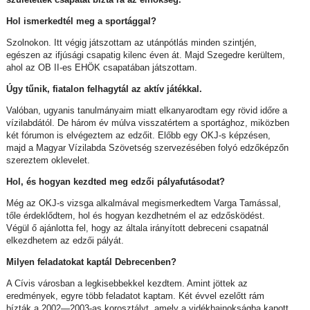
Hol ismerkedtél meg a sportággal?
Szolnokon. Itt végig játszottam az utánpótlás minden szintjén,
egészen az ifjúsági csapatig kilenc éven át. Majd Szegedre kerültem,
ahol az OB II-es EHÖK csapatában játszottam.
Úgy tűnik, fiatalon felhagytál az aktív játékkal.
Valóban, ugyanis tanulmányaim miatt elkanyarodtam egy rövid időre a
vízilabdától. De három év múlva visszatértem a sportághoz, miközben
két fórumon is elvégeztem az edzőit. Előbb egy OKJ-s képzésen,
majd a Magyar Vízilabda Szövetség szervezésében folyó edzőképzőn
szereztem oklevelet.
Hol, és hogyan kezdted meg edzői pályafutásodat?
Még az OKJ-s vizsga alkalmával megismerkedtem Varga Tamással,
tőle érdeklődtem, hol és hogyan kezdhetném el az edzősködést.
Végül ő ajánlotta fel, hogy az általa irányított debreceni csapatnál
elkezdhetem az edzői pályát.
Milyen feladatokat kaptál Debrecenben?
A Cívis városban a legkisebbekkel kezdtem. Amint jöttek az
eredmények, egyre több feladatot kaptam. Két évvel ezelőtt rám
bízták a 2002—2003-as korosztályt, amely a vidékbajnokságba kapott