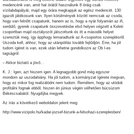
medencénk van, amit hat órától használunk 8 óráig csak
vízilabdapályát, majd egy órára megkapjuk az egész medencét. 130
igazolt játékosunk van. Ilyen körülmények között nemcsak az csoda,
hogy van felnőtt csapatunk, hanem az is, hogy a nyár folyamán az ifi,
serdülő, gyerek csapatunk összevetésbe első helyen végzett a Keleti
csoportban majd osztályozót játszottunk és itt a második helyet
szereztük meg, így épphogy lemaradtunk az A-csoportos szereplésről.
Uszoda kell, ahhoz, hogy az utánpótlás tovább fejlődjön. Erre, ha jól
tudom ígéret is van, ezek után lehetne gondolkozni az Ob I-es
tagságról.
– Akkor biztató a jövő…
K. J.: Igen, azt hiszem igen. A legnagyobb gond még egyszer
mondom az uszodahiány. Ha jól tudom, a kormányzat ígérete megvan,
hogy ez mikor fog realizálódni nem tudom. Remélem, hogy az utódok
profitálni fognak ebből, hiszen én június végén vélhetően búcsúzom
Békéscsabától. Nyugdíjba megyek.
Az írás a következő weboldalon jelent meg:
http://www.vizipolo.hu/kadar-jozsef-bizunk-a-felsohazi-szereplesben/