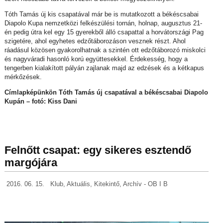
Tóth Tamás új kis csapatával már be is mutatkozott a békéscsabai
Diapolo Kupa nemzetközi felkészülési tornán, holnap, augusztus 21-
én pedig útra kel egy 15 gyerekből álló csapattal a horvátországi Pag
szigetére, ahol egyhetes edzőtáborozáson vesznek részt. Ahol
ráadásul közösen gyakorolhatnak a szintén ott edzőtáborozó miskolci
és nagyváradi hasonló korú együttesekkel. Érdekesség, hogy a
tengerben kialakított pályán zajlanak majd az edzések és a kétkapus
mérkőzések.
Címlapképünkön Tóth Tamás új csapatával a békéscsabai Diapolo
Kupán – fotó: Kiss Dani
Felnőtt csapat: egy sikeres esztendő
margójára
2016. 06. 15.
Klub
,
Aktuális
,
Kitekintő
,
Archív - OB I B