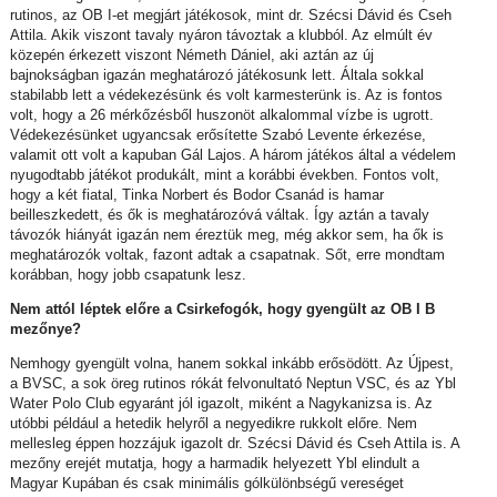
rutinos, az OB I-et megjárt játékosok, mint dr. Szécsi Dávid és Cseh
Attila. Akik viszont tavaly nyáron távoztak a klubból. Az elmúlt év
közepén érkezett viszont Németh Dániel, aki aztán az új
bajnokságban igazán meghatározó játékosunk lett. Általa sokkal
stabilabb lett a védekezésünk és volt karmesterünk is. Az is fontos
volt, hogy a 26 mérkőzésből huszonöt alkalommal vízbe is ugrott.
Védekezésünket ugyancsak erősítette Szabó Levente érkezése,
valamit ott volt a kapuban Gál Lajos. A három játékos által a védelem
nyugodtabb játékot produkált, mint a korábbi években. Fontos volt,
hogy a két fiatal, Tinka Norbert és Bodor Csanád is hamar
beilleszkedett, és ők is meghatározóvá váltak. Így aztán a tavaly
távozók hiányát igazán nem éreztük meg, még akkor sem, ha ők is
meghatározók voltak, fazont adtak a csapatnak. Sőt, erre mondtam
korábban, hogy jobb csapatunk lesz.
Nem attól léptek előre a Csirkefogók, hogy gyengült az OB I B
mezőnye?
Nemhogy gyengült volna, hanem sokkal inkább erősödött. Az Újpest,
a BVSC, a sok öreg rutinos rókát felvonultató Neptun VSC, és az Ybl
Water Polo Club egyaránt jól igazolt, miként a Nagykanizsa is. Az
utóbbi például a hetedik helyről a negyedikre rukkolt előre. Nem
mellesleg éppen hozzájuk igazolt dr. Szécsi Dávid és Cseh Attila is. A
mezőny erejét mutatja, hogy a harmadik helyezett Ybl elindult a
Magyar Kupában és csak minimális gólkülönbségű vereséget