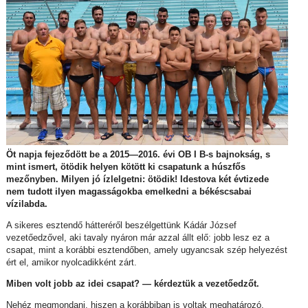
Öt napja fejeződött be a 2015—2016. évi OB I B-s bajnokság, s
mint ismert, ötödik helyen kötött ki csapatunk a húszfős
mezőnyben. Milyen jó ízlelgetni: ötödik! Idestova két évtizede
nem tudott ilyen magasságokba emelkedni a békéscsabai
vízilabda.
A sikeres esztendő hátteréről beszélgettünk Kádár József
vezetőedzővel, aki tavaly nyáron már azzal állt elő: jobb lesz ez a
csapat, mint a korábbi esztendőben, amely ugyancsak szép helyezést
ért el, amikor nyolcadikként zárt.
Miben volt jobb az idei csapat? — kérdeztük a vezetőedzőt.
Nehéz megmondani, hiszen a korábbiban is voltak meghatározó,