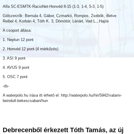
Alfa SC-ESMTK-RacioNet-Honvéd 8-15 (1-3, 1-4, 5-3, 1-5)
Gólszerzők: Bernula 4, Gábor, Czmarkó, Rompos, Zsebők, illetve
Reibel 4, Korbán 4, Tóth K. 3, Dömötör, Lénárt, Vad L., Hajós
A csoport állása:
1. Neptun 12 pont
2. Honvéd 12 pont (4 mérkőzés)
3. ASI 9 pont
4. AVUS 9 pont
5. OSC 7 pont
-ds-
A waterpolo.hu írása itt érhető el: http://waterpolo.hu/hir/5942/valami-
beindult-bekescsaban/hun
Debrecenből érkezett Tóth Tamás, az új