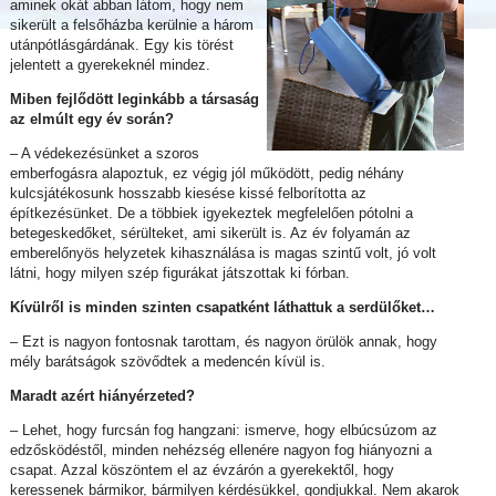
aminek okát abban látom, hogy nem
sikerült a felsőházba kerülnie a három
utánpótlásgárdának. Egy kis törést
jelentett a gyerekeknél mindez.
Miben fejlődött leginkább a társaság
az elmúlt egy év során?
– A védekezésünket a szoros
emberfogásra alapoztuk, ez végig jól működött, pedig néhány
kulcsjátékosunk hosszabb kiesése kissé felborította az
építkezésünket. De a többiek igyekeztek megfelelően pótolni a
betegeskedőket, sérülteket, ami sikerült is. Az év folyamán az
emberelőnyös helyzetek kihasználása is magas szintű volt, jó volt
látni, hogy milyen szép figurákat játszottak ki fórban.
Kívülről is minden szinten csapatként láthattuk a serdülőket…
– Ezt is nagyon fontosnak tarottam, és nagyon örülök annak, hogy
mély barátságok szövődtek a medencén kívül is.
Maradt azért hiányérzeted?
– Lehet, hogy furcsán fog hangzani: ismerve, hogy elbúcsúzom az
edzősködéstől, minden nehézség ellenére nagyon fog hiányozni a
csapat. Azzal köszöntem el az évzárón a gyerekektől, hogy
keressenek bármikor, bármilyen kérdésükkel, gondjukkal. Nem akarok