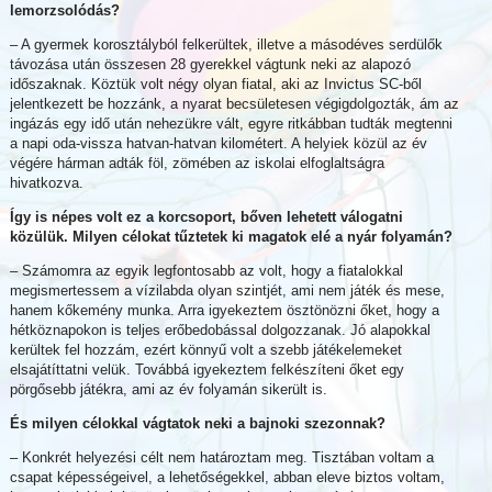
lemorzsolódás?
– A gyermek korosztályból felkerültek, illetve a másodéves serdülők
távozása után összesen 28 gyerekkel vágtunk neki az alapozó
időszaknak. Köztük volt négy olyan fiatal, aki az Invictus SC-ből
jelentkezett be hozzánk, a nyarat becsületesen végigdolgozták, ám az
ingázás egy idő után nehezükre vált, egyre ritkábban tudták megtenni
a napi oda-vissza hatvan-hatvan kilométert. A helyiek közül az év
végére hárman adták föl, zömében az iskolai elfoglaltságra
hivatkozva.
Így is népes volt ez a korcsoport, bőven lehetett válogatni
közülük. Milyen célokat tűztetek ki magatok elé a nyár folyamán?
– Számomra az egyik legfontosabb az volt, hogy a fiatalokkal
megismertessem a vízilabda olyan szintjét, ami nem játék és mese,
hanem kőkemény munka. Arra igyekeztem ösztönözni őket, hogy a
hétköznapokon is teljes erőbedobással dolgozzanak. Jó alapokkal
kerültek fel hozzám, ezért könnyű volt a szebb játékelemeket
elsajátíttatni velük. Továbbá igyekeztem felkészíteni őket egy
pörgősebb játékra, ami az év folyamán sikerült is.
És milyen célokkal vágtatok neki a bajnoki szezonnak?
– Konkrét helyezési célt nem határoztam meg. Tisztában voltam a
csapat képességeivel, a lehetőségekkel, abban eleve biztos voltam,