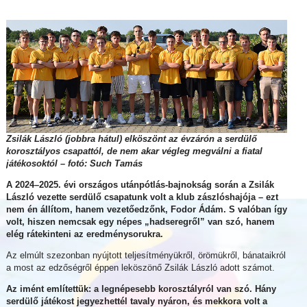
Zsilák László (jobbra hátul) elköszönt az évzárón a serdülő
korosztályos csapattól, de nem akar végleg megválni a fiatal
játékosoktól – fotó: Such Tamás
A 2024–2025. évi országos utánpótlás-bajnokság során a Zsilák
László vezette serdülő csapatunk volt a klub zászlóshajója – ezt
nem én állítom, hanem vezetőedzőnk, Fodor Ádám. S valóban így
volt, hiszen nemcsak egy népes „hadseregről” van szó, hanem
elég rátekinteni az eredménysorukra.
Az elmúlt szezonban nyújtott teljesítményükről, örömükről, bánataikról
a most az edzőségről éppen leköszönő Zsilák László adott számot.
Az imént említettük: a legnépesebb korosztályról van szó. Hány
serdülő játékost jegyezhettél tavaly nyáron, és mekkora volt a